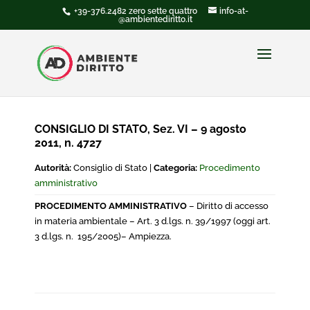
+39-376.2482 zero sette quattro
info-at-
@ambientediritto.it
CONSIGLIO DI STATO, Sez. VI – 9 agosto
2011, n. 4727
Autorità:
Consiglio di Stato |
Categoria:
Procedimento
amministrativo
PROCEDIMENTO AMMINISTRATIVO
– Diritto di accesso
in materia ambientale – Art. 3 d.lgs. n. 39/1997 (oggi art.
3 d.lgs. n. 195/2005)– Ampiezza.