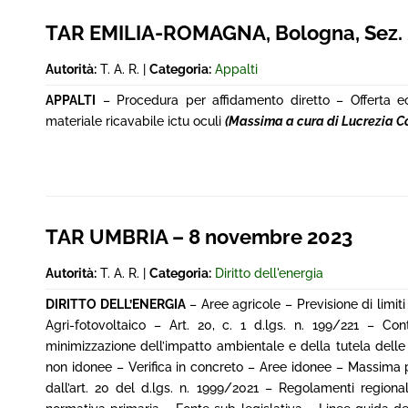
TAR EMILIA-ROMAGNA, Bologna, Sez. 2
Autorità:
T. A. R. |
Categoria:
Appalti
APPALTI
– Procedura per affidamento diretto – Offerta eco
materiale ricavabile ictu oculi
(Massima a cura di Lucrezia Co
TAR UMBRIA – 8 novembre 2023
Autorità:
T. A. R. |
Categoria:
Diritto dell'energia
DIRITTO DELL’ENERGIA
– Aree agricole – Previsione di limiti 
Agri-fotovoltaico – Art. 20, c. 1 d.lgs. n. 199/221 – Co
minimizzazione dell’impatto ambientale e della tutela del
non idonee – Verifica in concreto – Aree idonee – Massima p
dall’art. 20 del d.lgs. n. 1999/2021 – Regolamenti regional