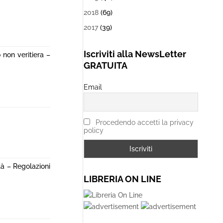
2018
(69)
2017
(39)
Iscriviti alla NewsLetter
 non veritiera –
GRATUITA
Email
Procedendo accetti la privacy
policy
ità – Regolazioni
LIBRERIA ON LINE