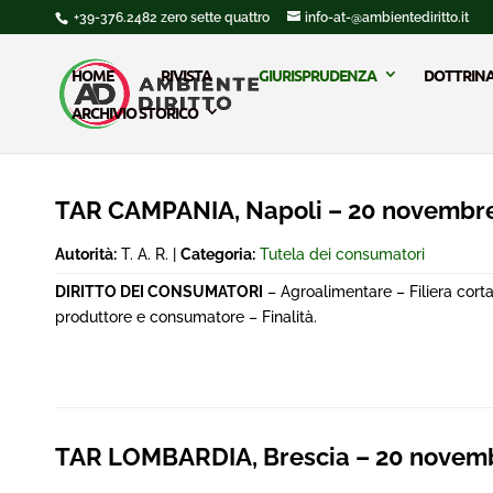
+39-376.2482 zero sette quattro
info-at-@ambientediritto.it
HOME
RIVISTA
GIURISPRUDENZA
DOTTRIN
ARCHIVIO STORICO
TAR CAMPANIA, Napoli – 20 novembr
Autorità:
T. A. R. |
Categoria:
Tutela dei consumatori
DIRITTO DEI CONSUMATORI
– Agroalimentare – Filiera cort
produttore e consumatore – Finalità.
TAR LOMBARDIA, Brescia – 20 novem