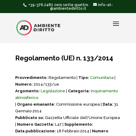
+39-376.2482 zero sette quattro
info-at-
@ambientediritto.it
Regolamento (UE) n. 133/2014
Provvedimento:
Regolamento |
Tipo:
Comunitaria
|
Numero:
2014/133/ue
Argomento:
Legislazione
|
Categoria:
Inquinamento
atmosferico
|
Organo emanante:
Commissione europea |
Data:
31
Gennaio 2014
Pubblicato su:
Gazzetta Ufficiale dell'Unione Europea
|
Numero Gazzetta:
L47 |
Supplemento:
Data pubblicazione:
18 Febbraio 2014 |
Numero