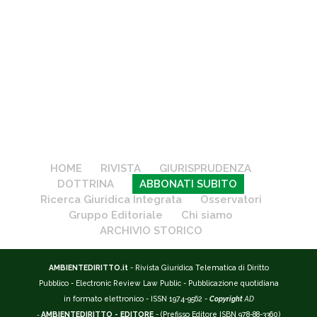
HOME
RIVISTA
GIURISPRUDENZA
DOTTRINA
ABBONATI SUBITO
Ricerca Giuridica Integrata
Osservatori
Gruppo Editoriale
Chi siamo
ARCHIVIO STORICO
AMBIENTEDIRITTO.it
- Rivista Giuridica Telematica di Diritto
Pubblico - Electronic Review Law Public - Pubblicazione quotidiana
in formato elettronico - ISSN 1974-9562 -
Copyright
AD
-
AMBIENTEDIRITTO - EDITORE
- (Prefisso Editore ISBN 978-88-3360)