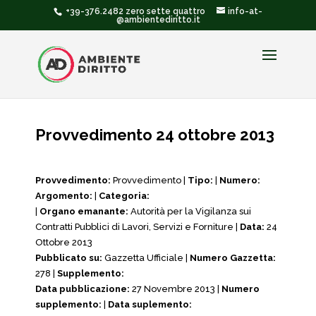
+39-376.2482 zero sette quattro
info-at-
@ambientediritto.it
Provvedimento 24 ottobre 2013
Provvedimento:
Provvedimento |
Tipo:
|
Numero:
Argomento:
|
Categoria:
|
Organo emanante:
Autorità per la Vigilanza sui
Contratti Pubblici di Lavori, Servizi e Forniture |
Data:
24
Ottobre 2013
Pubblicato su:
Gazzetta Ufficiale |
Numero Gazzetta:
278 |
Supplemento:
Data pubblicazione:
27 Novembre 2013 |
Numero
supplemento:
|
Data suplemento: