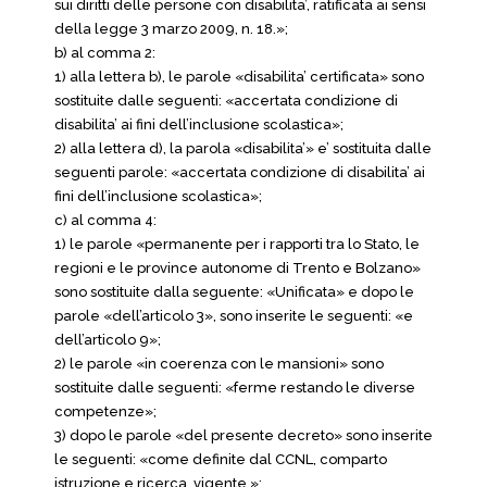
sui diritti delle persone con disabilita’, ratificata ai sensi
della legge 3 marzo 2009, n. 18.»;
b) al comma 2:
1) alla lettera b), le parole «disabilita’ certificata» sono
sostituite dalle seguenti: «accertata condizione di
disabilita’ ai fini dell’inclusione scolastica»;
2) alla lettera d), la parola «disabilita’» e’ sostituita dalle
seguenti parole: «accertata condizione di disabilita’ ai
fini dell’inclusione scolastica»;
c) al comma 4:
1) le parole «permanente per i rapporti tra lo Stato, le
regioni e le province autonome di Trento e Bolzano»
sono sostituite dalla seguente: «Unificata» e dopo le
parole «dell’articolo 3», sono inserite le seguenti: «e
dell’articolo 9»;
2) le parole «in coerenza con le mansioni» sono
sostituite dalle seguenti: «ferme restando le diverse
competenze»;
3) dopo le parole «del presente decreto» sono inserite
le seguenti: «come definite dal CCNL, comparto
istruzione e ricerca, vigente,»;