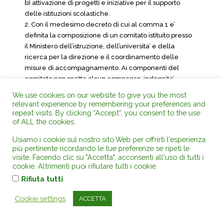
b) attivazione di progetti e iniziative per il supporto
delle istituzioni scolastiche.
2. Con il medesimo decreto di cui al comma 1 e’
definita la composizione di un comitato istituito presso
il Ministero dell’istruzione, dell’universita’ e della
ricerca per la direzione e il coordinamento delle
misure di accompagnamento. Ai componenti del
comitato non spetta alcun compenso, indennita’,
gettone di presenza, rimborso spese e qualsivoglia
We use cookies on our website to give you the most
altro emolumento.».
relevant experience by remembering your preferences and
repeat visits. By clicking “Accept”, you consent to the use
Art. 15
of ALL the cookies.
Modificazioni all’articolo 16 del decreto legislativo 13
Usiamo i cookie sul nostro sito Web per offrirti l'esperienza
aprile 2017, n. 66
più pertinente ricordando le tue preferenze se ripeti le
visite. Facendo clic su "Accetta", acconsenti all'uso di tutti i
1. All’articolo 16, dopo il comma 2, del decreto
cookie. Altrimenti puoi rifiutare tutti i cookie.
legislativo 13 aprile 2017, n. 66, sono aggiunti i
.
Rifiuta tutti
seguenti:
«2-bis. Con decreto del Ministro dell’istruzione,
Cookie settings
ACCETTA
dell’universita’ e della ricerca, da adottare entro
centoventi giorni dalla data di entrata in vigore della