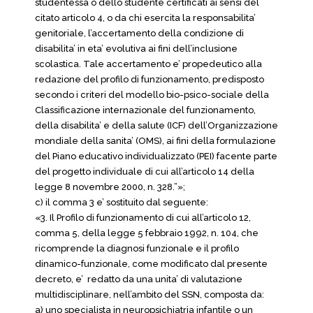
studentessa o dello studente certificati ai sensi del
citato articolo 4, o da chi esercita la responsabilita’
genitoriale, l’accertamento della condizione di
disabilita’ in eta’ evolutiva ai fini dell’inclusione
scolastica. Tale accertamento e’ propedeutico alla
redazione del profilo di funzionamento, predisposto
secondo i criteri del modello bio-psico-sociale della
Classificazione internazionale del funzionamento,
della disabilita’ e della salute (ICF) dell’Organizzazione
mondiale della sanita’ (OMS), ai fini della formulazione
del Piano educativo individualizzato (PEI) facente parte
del progetto individuale di cui all’articolo 14 della
legge 8 novembre 2000, n. 328.”»;
c) il comma 3 e’ sostituito dal seguente:
«3. Il Profilo di funzionamento di cui all’articolo 12,
comma 5, della legge 5 febbraio 1992, n. 104, che
ricomprende la diagnosi funzionale e il profilo
dinamico-funzionale, come modificato dal presente
decreto, e’ redatto da una unita’ di valutazione
multidisciplinare, nell’ambito del SSN, composta da:
a) uno specialista in neuropsichiatria infantile o un