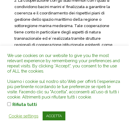
2. La cooperazione con gli Stati membri con i quali si
condividono bacini marini e’ finalizzata a garantire la
coerenza e il coordinamento dei rispettivi piani di
gestione dello spazio marittimo della regione o
sottoregione marina medesima. Tale cooperazione
tiene conto in particolare degli aspetti di natura
transnazionale ed e’ realizzata tramite strutture
regionali di cooperazione istituzionale esistenti, come
le convenzioni marittime regionali, reti o strutture di
We use cookies on our website to give you the most
autorita’ competenti degli Stati membri o altri metodi
relevant experience by remembering your preferences and
che rispondano ai requisiti di cui al primo periodo,
repeat visits. By clicking “Accept”, you consent to the use
come nel caso nel quadro di strategie per i bacini
of ALL the cookies.
marittimi.
Usiamo i cookie sul nostro sito Web per offrirti l'esperienza
3. La cooperazione con i Paesi terzi di cui al comma 1
più pertinente ricordando le tue preferenze se ripeti le
e’ svolta in conformita’ del diritto e delle convenzioni
visite. Facendo clic su "Accetta", acconsenti all'uso di tutti i
internazionali, anche utilizzando le sedi internazionali
cookie. Altrimenti puoi rifiutare tutti i cookie.
e la cooperazione istituzionale regionale.
.
Rifiuta tutti
Art. 12
Cookie settings
ACCETTA
Clausola di invarianza finanziaria
1. Dall’attuazione delle disposizioni di cui al presente