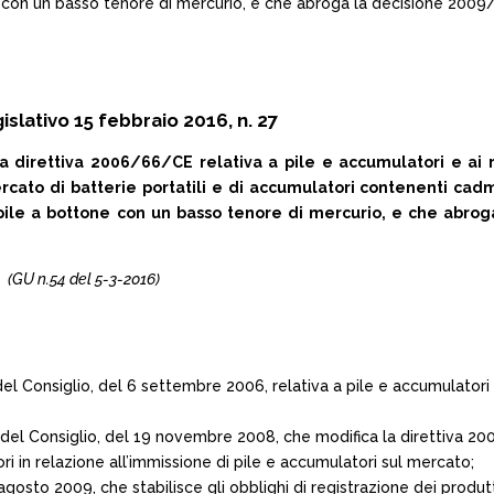
ottone con un basso tenore di mercurio, e che abroga la decisione 20
slativo 15 febbraio 2016, n. 27
 direttiva 2006/66/CE relativa a pile e accumulatori e ai rif
cato di batterie portatili e di accumulatori contenenti cadm
 di pile a bottone con un basso tenore di mercurio, e che abro
(GU n.54 del 5-3-2016)
Consiglio, del 6 settembre 2006, relativa a pile e accumulatori e a
del Consiglio, del 19 novembre 2008, che modifica la direttiva 
tori in relazione all’immissione di pile e accumulatori sul mercato;
sto 2009, che stabilisce gli obblighi di registrazione dei produtto