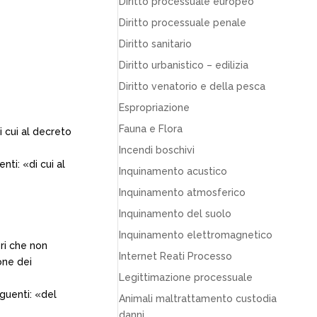
Diritto processuale europeo
Diritto processuale penale
Diritto sanitario
Diritto urbanistico – edilizia
Diritto venatorio e della pesca
Espropriazione
Fauna e Flora
i cui al decreto
Incendi boschivi
nti: «di cui al
Inquinamento acustico
Inquinamento atmosferico
Inquinamento del suolo
Inquinamento elettromagnetico
ori che non
Internet Reati Processo
one dei
Legittimazione processuale
eguenti: «del
Animali maltrattamento custodia
danni…