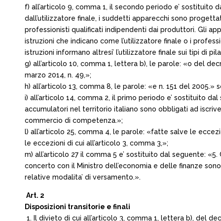
f) all’articolo 9, comma 1, il secondo periodo e’ sostituito
dall’utilizzatore finale, i suddetti apparecchi sono progetta
professionisti qualificati indipendenti dai produttori. Gli ap
istruzioni che indicano come l’utilizzatore finale o i profes
istruzioni informano altresi’ l’utilizzatore finale sui tipi di
g) all’articolo 10, comma 1, lettera b), le parole: «o del de
marzo 2014, n. 49,»;
h) all’articolo 13, comma 8, le parole: «e n. 151 del 2005.» 
i) all’articolo 14, comma 2, il primo periodo e’ sostituito 
accumulatori nel territorio italiano sono obbligati ad iscri
commercio di competenza.»;
l) all’articolo 25, comma 4, le parole: «fatte salve le eccezi
le eccezioni di cui all’articolo 3, comma 3,»;
m) all’articolo 27 il comma 5 e’ sostituito dal seguente: «5.
concerto con il Ministro dell’economia e delle finanze sono s
relative modalita’ di versamento.».
Art. 2
Disposizioni transitorie e finali
1. Il divieto di cui all’articolo 3, comma 1, lettera b), del 