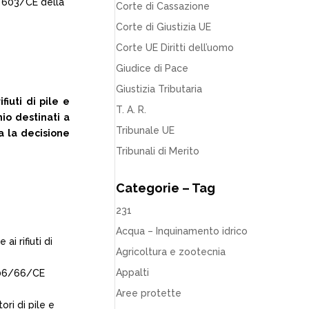
09/603/CE della
Corte di Cassazione
Corte di Giustizia UE
Corte UE Diritti dell’uomo
Giudice di Pace
Giustizia Tributaria
iuti di pile e
T. A. R.
io destinati a
Tribunale UE
ga la decisione
Tribunali di Merito
Categorie – Tag
231
Acqua – Inquinamento idrico
i rifiuti di
Agricoltura e zootecnia
Appalti
2006/66/CE
Aree protette
ri di pile e