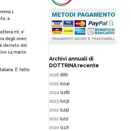
 comma 1
eto, a
ettera m), e’
ra degli oneri
al decreto del
ativo 14 marzo
Archivi annuali di
DOTTRINA recente
aliana. E’ fatto
2026
(66)
2025
(104)
2024
(128)
2023
(103)
2022
(125)
2021
(121)
2020
(117)