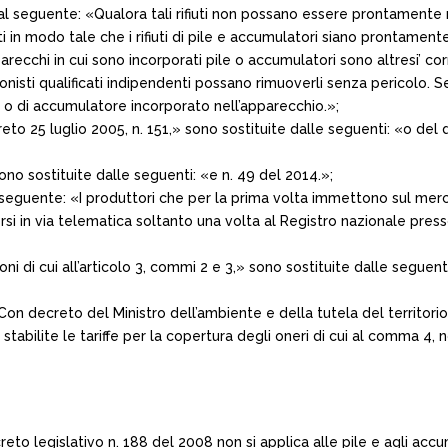
 dal seguente: «Qualora tali rifiuti non possano essere prontamente 
ti in modo tale che i rifiuti di pile e accumulatori siano prontamente
parecchi in cui sono incorporati pile o accumulatori sono altresi’ cor
sionisti qualificati indipendenti possano rimuoverli senza pericolo. S
 pila o di accumulatore incorporato nell’apparecchio.»;
creto 25 luglio 2005, n. 151,» sono sostituite dalle seguenti: «o del
sono sostituite dalle seguenti: «e n. 49 del 2014.»;
dal seguente: «I produttori che per la prima volta immettono sul mer
versi in via telematica soltanto una volta al Registro nazionale pres
oni di cui all’articolo 3, commi 2 e 3,» sono sostituite dalle seguent
 Con decreto del Ministro dell’ambiente e della tutela del territorio
tabilite le tariffe per la copertura degli oneri di cui al comma 4, 
decreto legislativo n. 188 del 2008 non si applica alle pile e agli acc