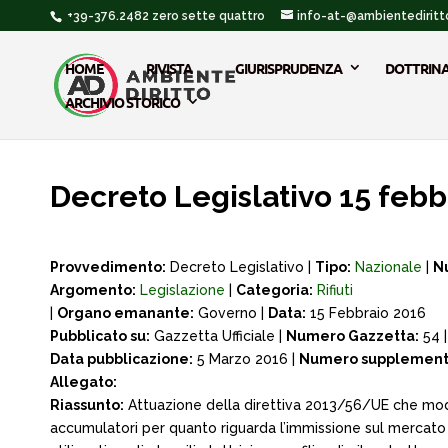
+39-376.2482 zero sette quattro
info-at-@ambientediritto
HOME
RIVISTA
GIURISPRUDENZA
DOTTRIN
ARCHIVIO STORICO
Decreto Legislativo 15 febbr
Provvedimento:
Decreto Legislativo |
Tipo:
Nazionale
|
N
Argomento:
Legislazione
|
Categoria:
Rifiuti
|
Organo emanante:
Governo |
Data:
15 Febbraio 2016
Pubblicato su:
Gazzetta Ufficiale |
Numero Gazzetta:
54 
Data pubblicazione:
5 Marzo 2016 |
Numero supplement
Allegato:
Riassunto:
Attuazione della direttiva 2013/56/UE che modifi
accumulatori per quanto riguarda l’immissione sul mercato 