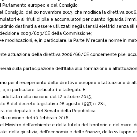
l Parlamento europeo e del Consiglio;
el Consiglio, del 20 novembre 2013, che modifica la direttiva 20
latori e ai rifiuti di pile e accumulatori per quanto riguarda l’immi
mio destinati a essere utilizzati negli utensili elettrici senza fili e
a decisione 2009/603/CE della Commissione;
ve modificazioni, e, in particolare, la Parte IV recante norme in mate
cante attuazione della direttiva 2006/66/CE concernente pile, acc
ali sulla partecipazione dell’Italia alla formazione e all’attuazio
rno per il recepimento delle direttive europee e l’attuazione di altr
in particolare, l’articolo 1 e l’allegato B;
, adottata nella riunione del 12 ottobre 2015;
icolo 8 del decreto legislativo 28 agosto 1997, n. 281;
ra dei deputati e del Senato della Repubblica;
ella riunione del 10 febbraio 2016;
el Ministro dell’ambiente e della tutela del territorio e del mare, 
onale, della giustizia, dell’economia e delle finanze, dello sviluppo