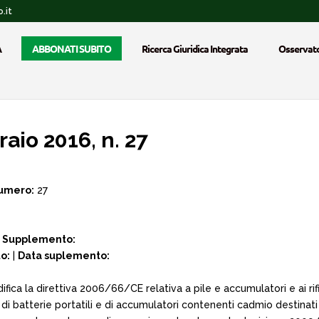
.it
A
ABBONATI SUBITO
Ricerca Giuridica Integrata
Osservato
aio 2016, n. 27
umero:
27
|
Supplemento:
o:
|
Data suplemento:
ca la direttiva 2006/66/CE relativa a pile e accumulatori e ai rifiu
di batterie portatili e di accumulatori contenenti cadmio destinati