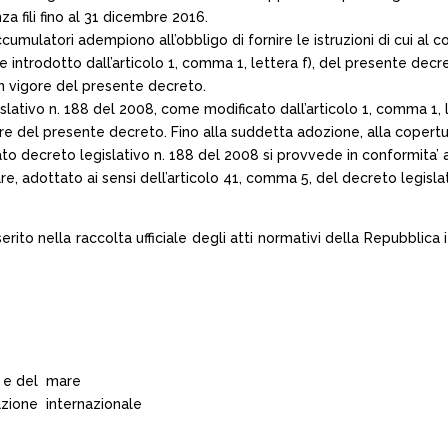
nza fili fino al 31 dicembre 2016.
accumulatori adempiono all’obbligo di fornire le istruzioni di cui al
e introdotto dall’articolo 1, comma 1, lettera f), del presente decr
in vigore del presente decreto.
gislativo n. 188 del 2008, come modificato dall’articolo 1, comma 1, l
ore del presente decreto. Fino alla suddetta adozione, alla copertu
tato decreto legislativo n. 188 del 2008 si provvede in conformita’ 
are, adottato ai sensi dell’articolo 41, comma 5, del decreto legisl
erito nella raccolta ufficiale degli atti normativi della Repubblica it
io e del mare
razione internazionale