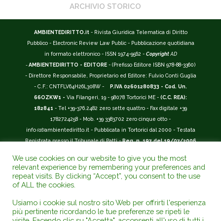
ARCHIVIO STORICO
AMBIENTEDIRITTO.it
- Rivista Giuridica Telematica di Diritto
Pubblico - Electronic Review Law Public - Pubblicazione quotidiana
in formato elettronico - ISSN 1974-9562 -
Copyright
AD
-
AMBIENTEDIRITTO - EDITORE
- (Prefisso Editore ISBN 978-88-3360)
- Direttore Responsabile, Proprietario ed Editore: Fulvio Conti Guglia
- C.F.: CNTFLV64H26L308W -
P.IVA 02601280833 - Cod. Un.
66OZKW1 -
Via Filangeri, 19 - 98078 Tortorici ME -
(C.C. REA):
182841
- Tel +39-376.2482 zero sette quattro - Fax digitale +39
1782724258 - Mob. +39 3383702 zero cinque otto -
info
(at)
ambientediritto.it - Pubblicata in Tortorici dal 2000 - Testata
Registrata presso il Tribunale di Patti -
Reg. n. 197 del 19/07/2006
-
(BarCode 9 771974 956204)
-
R.O.C. n. 44135.
We use cookies on our website to give you the most
__________
relevant experience by remembering your preferences and
La Rivista Giuridica
AMBIENTEDIRITTO.IT
-
ISSN 1974-9562
è
repeat visits. By clicking “Accept”, you consent to the use
of ALL the cookies.
riconosciuta ed inserita nell'Area 12 - (
Classe A
) -
Riviste Scientifiche
Giuridiche.
ANVUR
: Agenzia Nazionale di Valutazione del Sistema
Usiamo i cookie sul nostro sito Web per offrirti l'esperienza
Universitario e della Ricerca (D.P.R. n.76/2010). Valutazione della Qualità della
più pertinente ricordando le tue preferenze se ripeti le
Ricerca (
VQR
); Autovalutazione, Valutazione periodica, Accreditamento (
AVA
);
visite. Facendo clic su "Accetta", acconsenti all'uso di tutti i