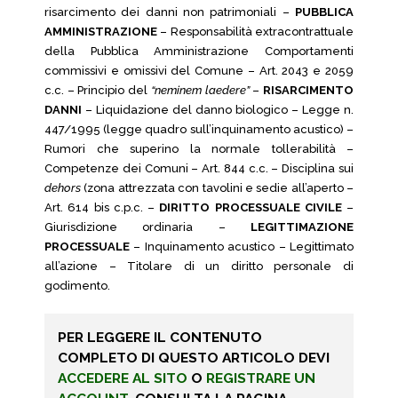
risarcimento dei danni non patrimoniali –
PUBBLICA
AMMINISTRAZIONE
– Responsabilità extracontrattuale
della Pubblica Amministrazione Comportamenti
commissivi e omissivi del Comune – Art. 2043 e 2059
c.c. – Principio del
“neminem laedere”
–
RISARCIMENTO
DANNI
– Liquidazione del danno biologico – Legge n.
447/1995 (legge quadro sull’inquinamento acustico) –
Rumori che superino la normale tollerabilità –
Competenze dei Comuni – Art. 844 c.c. – Disciplina sui
dehors
(zona attrezzata con tavolini e sedie all’aperto –
Art. 614 bis c.p.c. –
DIRITTO PROCESSUALE CIVILE
–
Giurisdizione ordinaria –
LEGITTIMAZIONE
PROCESSUALE
– Inquinamento acustico – Legittimato
all’azione – Titolare di un diritto personale di
godimento.
PER LEGGERE IL CONTENUTO
COMPLETO DI QUESTO ARTICOLO DEVI
ACCEDERE AL SITO
O
REGISTRARE UN