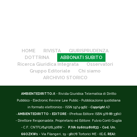
HOME
RIVISTA
GIURISPRUDENZA
DOTTRINA
ABBONATI SUBITO
Ricerca Giuridica Integrata
Osservatori
Gruppo Editoriale
Chi siamo
ARCHIVIO STORICO
AMBIENTEDIRITTO.it
- Rivista Giuridica Telematica di Diritto
Pubblico - Electronic Review Law Public - Pubblicazione quotidiana
in formato elettronico - ISSN 1974-9562 -
Copyright
AD
-
AMBIENTEDIRITTO - EDITORE
- (Prefisso Editore ISBN 978-88-3360)
- Direttore Responsabile, Proprietario ed Editore: Fulvio Conti Guglia
- C.F.: CNTFLV64H26L308W -
P.IVA 02601280833 - Cod. Un.
66OZKW1 -
Via Filangeri, 19 - 98078 Tortorici ME -
(C.C. REA):