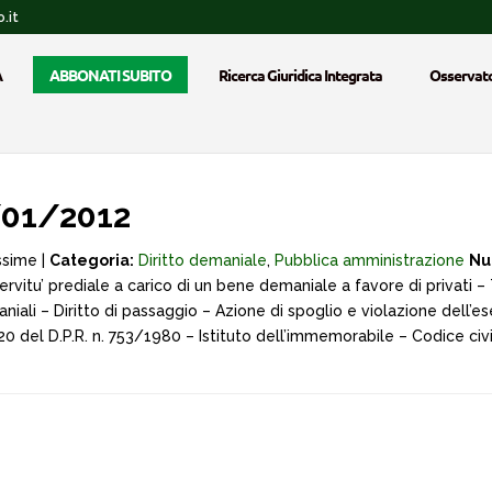
.it
A
ABBONATI SUBITO
Ricerca Giuridica Integrata
Osservato
/01/2012
ssime |
Categoria:
Diritto demaniale
,
Pubblica amministrazione
Nu
ervitu’ prediale a carico di un bene demaniale a favore di privati – 
iali – Diritto di passaggio – Azione di spoglio e violazione dell’ese
 e 20 del D.P.R. n. 753/1980 – Istituto dell’immemorabile – Codice civ