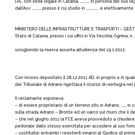
DA., con sede legale in Catania, …………, in persona del suo l
dall’Avv. …………..presso il cui studio in ……………… è elettivamente
MINISTERO DELLE INFRASTRUTTURE E TRASPORTI – GESTIONE
Stato di Catania, presso i cui uffici in Via Vecchia Ognina, n.
sciogliendo la riserva assunta all’udienza del 19.1.2012;
Con ricorso depositato il 28.12.2011 AD, in proprio e in qua
del Tribunale di Adrano rigettava il ricorso di reintegra 
Il reclamante esponeva:
– di essere proprietario di un terreno sito in Adrano, ……, in
sulla strada Adrano – Bronte ed un varco sul muro che li d
– che nel giugno 2011 la FCE aveva provveduto a chiudere i
pedonale dallo stesso esercitata per accedere al suo fon
– costituitisi entrambi i resistenti innanzi al Giudice di pr