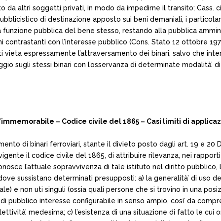
o da altri soggetti privati, in modo da impedirne il transito; Cass. c
ubblicistico di destinazione apposto sui beni demaniali, i particolari
 funzione pubblica del bene stesso, restando alla pubblica amminis
i contrastanti con l’interesse pubblico (Cons. Stato 12 ottobre 197
ti vieta espressamente l’attraversamento dei binari, salvo che int
gio sugli stessi binari con l’osservanza di determinate modalità’ di t
’immemorabile – Codice civile del 1865 – Casi limiti di applica
mento di binari ferroviari, stante il divieto posto dagli art. 19 e 
igente il codice civile del 1865, di attribuire rilevanza, nei rappor
nosce l’attuale sopravvivenza di tale istituto nel diritto pubblico, l
ove sussistano determinati presupposti: a) la generalità’ di uso del
erale) e non uti singuli (ossia quali persone che si trovino in una po
ne di pubblico interesse configurabile in senso ampio, così’ da com
tività’ medesima; c) l’esistenza di una situazione di fatto le cui or