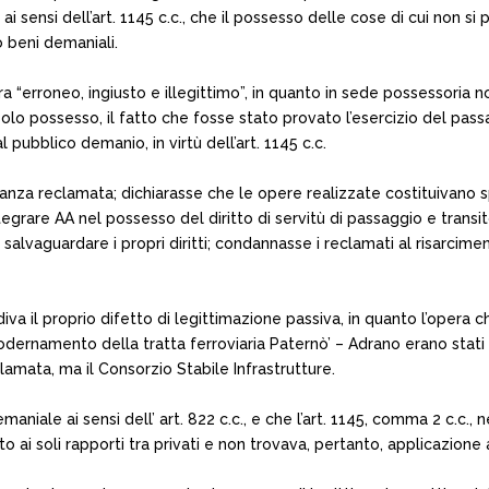
, ai sensi dell’art. 1145 c.c., che il possesso delle cose di cui non 
o beni demaniali.
“erroneo, ingiusto e illegittimo”, in quanto in sede possessoria non
 solo possesso, il fatto che fosse stato provato l’esercizio del passag
 pubblico demanio, in virtù dell’art. 1145 c.c.
nanza reclamata; dichiarasse che le opere realizzate costituivano sp
egrare AA nel possesso del diritto di servitù di passaggio e transito
lvaguardare i propri diritti; condannasse i reclamati al risarcimen
ibadiva il proprio difetto di legittimazione passiva, in quanto l’opera 
dernamento della tratta ferroviaria Paternò’ – Adrano erano stati c
clamata, ma il Consorzio Stabile Infrastrutture.
aniale ai sensi dell’ art. 822 c.c., e che l’art. 1145, comma 2 c.c.
 ai soli rapporti tra privati e non trovava, pertanto, applicazione 