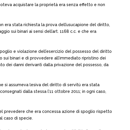
si poteva acquistare la proprietà era senza effetto e non
 era stata richiesta la prova dell’usucapione del diritto,
gio sui binari ai sensi dell’art. 1168 c.c. e che era
oglio e violazione dell’esercizio del possesso del diritto
 sui binari e di provvedere all’immediato ripristino dei
to dei danni derivanti dalla privazione del possesso, da
che si assumeva lesiva del diritto di servitù era stata
onsegnati dalla stessa l’11 ottobre 2011; in ogni caso,
, nel prevedere che era concessa azione di spoglio rispetto
al caso di specie.