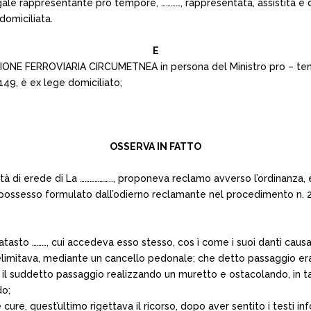
egale rappresentante pro tempore, …………, rappresentata, assistita e 
 domiciliata.
E
 FERROVIARIA CIRCUMETNEA in persona del Ministro pro – tempo
 149, è ex lege domiciliato;
OSSERVA IN FATTO
lità di erede di La ……………….., proponeva reclamo avverso l’ordinanza,
nel possesso formulato dall’odierno reclamante nel procedimento n.
 catasto ………, cui accedeva esso stesso, cos ì come i suoi danti causa
elimitava, mediante un cancello pedonale; che detto passaggio era 
l suddetto passaggio realizzando un muretto e ostacolando, in tal 
do;
ime cure, quest’ultimo rigettava il ricorso, dopo aver sentito i test