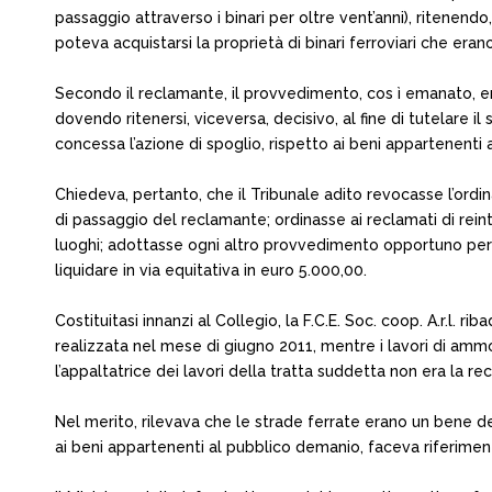
passaggio attraverso i binari per oltre vent’anni), ritenendo
poteva acquistarsi la proprietà di binari ferroviari che eran
Secondo il reclamante, il provvedimento, cos ì emanato, era 
dovendo ritenersi, viceversa, decisivo, al fine di tutelare il
concessa l’azione di spoglio, rispetto ai beni appartenenti al
Chiedeva, pertanto, che il Tribunale adito revocasse l’ordi
di passaggio del reclamante; ordinasse ai reclamati di reint
luoghi; adottasse ogni altro provvedimento opportuno per sa
liquidare in via equitativa in euro 5.000,00.
Costituitasi innanzi al Collegio, la F.C.E. Soc. coop. A.r.l. r
realizzata nel mese di giugno 2011, mentre i lavori di ammo
l’appaltatrice dei lavori della tratta suddetta non era la re
Nel merito, rilevava che le strade ferrate erano un bene dem
ai beni appartenenti al pubblico demanio, faceva riferimento