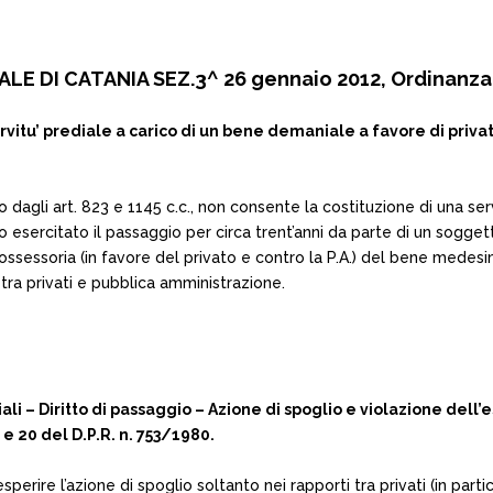
LE DI CATANIA SEZ.3^ 26 gennaio 2012, Ordinanza
’ prediale a carico di un bene demaniale a favore di privati –
to dagli art. 823 e 1145 c.c., non consente la costituzione di una s
ato esercitato il passaggio per circa trent’anni da parte di un sogg
possessoria (in favore del privato e contro la P.A.) del bene medes
i tra privati e pubblica amministrazione.
– Diritto di passaggio – Azione di spoglio e violazione dell’ese
9 e 20 del D.P.R. n. 753/1980.
esperire l’azione di spoglio soltanto nei rapporti tra privati (in partic