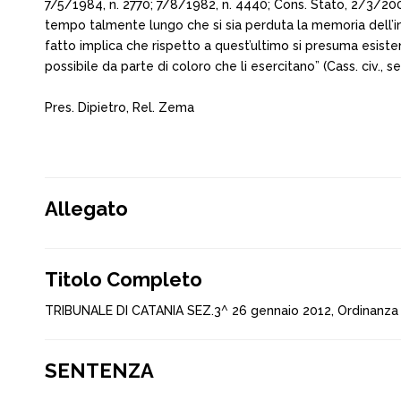
7/5/1984, n. 2770; 7/8/1982, n. 4440; Cons. Stato, 2/3/2001,
tempo talmente lungo che si sia perduta la memoria dell’ini
fatto implica che rispetto a quest’ultimo si presuma esistente
possibile da parte di coloro che li esercitano” (Cass. civ., se
Pres. Dipietro, Rel. Zema
Allegato
Titolo Completo
TRIBUNALE DI CATANIA SEZ.3^ 26 gennaio 2012, Ordinanza
SENTENZA