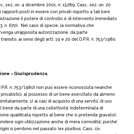
iv., sez. un. 4 dicembre 2001, n. 15289; Cass., sez. un. 20
 rapporti posti in essere con privati rispetto a tali beni
trazione il potere di controllo e di intervento immediato
3, n. 670). Nel caso di specie, la normativa che
ervenga un’apposita autorizzazione, da parte
ransito, ai sensi degli artt. 19 e 20 del D.P.R. n. 753/1980.
zione – Giurisprudenza.
20 D.P.R. n. 753/1980) non può essere riconosciuta neanche
ti privatistici, al possesso di un bene esercitato da almeno
imitatamente: 1) ai casi di acquisto di una servitù’ di uso
 bene da parte di una collettività’ indeterminata di
sizione qualificata rispetto al bene che si pretenda gravato);
prendere ogni utilizzazione anche di mera comodità’, purché’
igini si perdono nel passato (ex pluribus, Cass. civ.