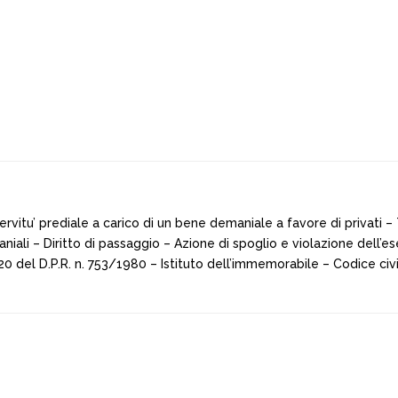
ervitu’ prediale a carico di un bene demaniale a favore di privati – 
iali – Diritto di passaggio – Azione di spoglio e violazione dell’ese
 e 20 del D.P.R. n. 753/1980 – Istituto dell’immemorabile – Codice civ