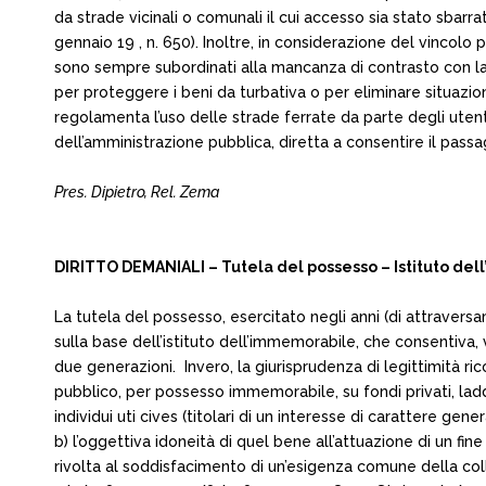
da strade vicinali o comunali il cui accesso sia stato sbarrat
gennaio 19 , n. 650). Inoltre, in considerazione del vincolo p
sono sempre subordinati alla mancanza di contrasto con la
per proteggere i beni da turbativa o per eliminare situazion
regolamenta l’uso delle strade ferrate da parte degli uten
dell’amministrazione pubblica, diretta a consentire il passag
Pres. Dipietro, Rel. Zema
DIRITTO DEMANIALI – Tutela del possesso – Istituto dell
La tutela del possesso, esercitato negli anni (di attraversa
sulla base dell’istituto dell’immemorabile, che consentiva, v
due generazioni. Invero, la giurisprudenza di legittimità rico
pubblico, per possesso immemorabile, su fondi privati, ladd
individui uti cives (titolari di un interesse di carattere gen
b) l’oggettiva idoneità di quel bene all’attuazione di un fi
rivolta al soddisfacimento di un’esigenza comune della collet