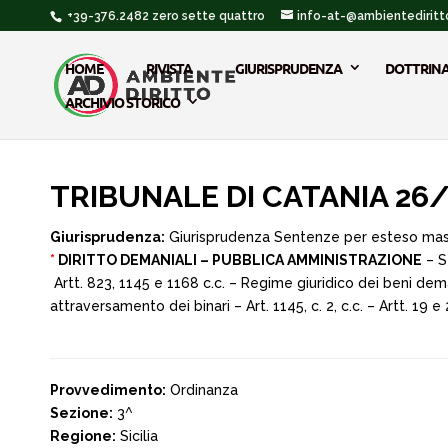
+39-376.2482 zero sette quattro
info-at-@ambientediritto
HOME
RIVISTA
GIURISPRUDENZA
DOTTRIN
ARCHIVIO STORICO
TRIBUNALE DI CATANIA 26
Giurisprudenza:
Giurisprudenza Sentenze per esteso ma
*
DIRITTO DEMANIALI – PUBBLICA AMMINISTRAZIONE
– S
Artt. 823, 1145 e 1168 c.c. – Regime giuridico dei beni deman
attraversamento dei binari – Art. 1145, c. 2, c.c. – Artt. 19
Provvedimento:
Ordinanza
Sezione:
3^
Regione:
Sicilia