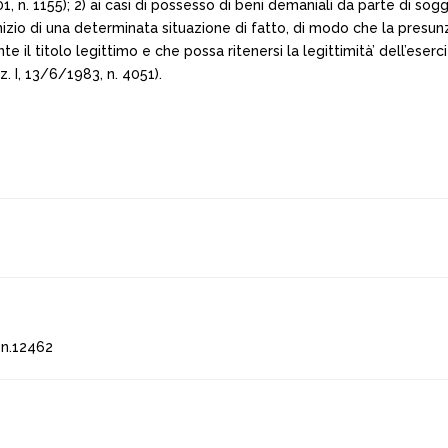
 n. 1155); 2) ai casi di possesso di beni demaniali da parte di sogge
zio di una determinata situazione di fatto, di modo che la presunzi
 il titolo legittimo e che possa ritenersi la legittimità’ dell’eserc
z. I, 13/6/1983, n. 4051).
 n.12462