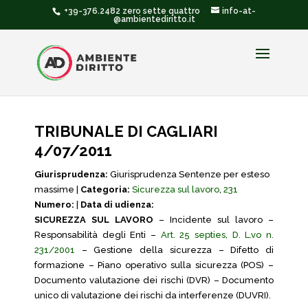
+39-376.2482 zero sette quattro
info-at-
@ambientediritto.it
TRIBUNALE DI CAGLIARI
4/07/2011
Giurisprudenza:
Giurisprudenza Sentenze per esteso
massime |
Categoria:
Sicurezza sul lavoro
,
231
Numero:
|
Data di udienza:
SICUREZZA SUL LAVORO
– Incidente sul lavoro –
Responsabilità degli Enti –
Art. 25 septies, D. L.vo n.
231/2001
– Gestione della sicurezza – Difetto di
formazione – Piano operativo sulla sicurezza (POS) –
Documento valutazione dei rischi (DVR) – Documento
unico di valutazione dei rischi da interferenze (DUVRI).