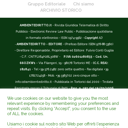
Gruppo Editoriale
Chi siamo
ARCHIVIO STORICO
AMBIENTEDIRITTO.it
- Rivista Giuridica Telematica di Diritto
Pubblico - Electronic Review Law Public - Pubblicazione quotidiana
in formato elettronico - ISSN 1974-9562 -
Copyright
AD
-
AMBIENTEDIRITTO - EDITORE
- (Prefisso Editore ISBN 978-88-3360)
- Direttore Responsabile, Proprietario ed Editore: Fulvio Conti Guglia
- C.F.: CNTFLV64H26L308W -
P.IVA 02601280833 - Cod. Un.
66OZKW1 -
Via Filangeri, 19 - 98078 Tortorici ME -
(C.C. REA):
182841
- Tel +39-376.2482 zero sette quattro - Fax digitale +39
1782724258 - Mob. +39 3383702 zero cinque otto -
info
(at)
ambientediritto.it - Pubblicata in Tortorici dal 2000 - Testata
Registrata presso il Tribunale di Patti -
Reg. n. 197 del 19/07/2006
-
(BarCode 9 771974 956204)
-
R.O.C. n. 44135.
We use cookies on our website to give you the most
__________
relevant experience by remembering your preferences and
La Rivista Giuridica
AMBIENTEDIRITTO.IT
-
ISSN 1974-9562
è
repeat visits. By clicking “Accept”, you consent to the use
of ALL the cookies.
riconosciuta ed inserita nell'Area 12 - (
Classe A
) -
Riviste Scientifiche
Giuridiche.
ANVUR
: Agenzia Nazionale di Valutazione del Sistema
Usiamo i cookie sul nostro sito Web per offrirti l'esperienza
Universitario e della Ricerca (D.P.R. n.76/2010). Valutazione della Qualità della