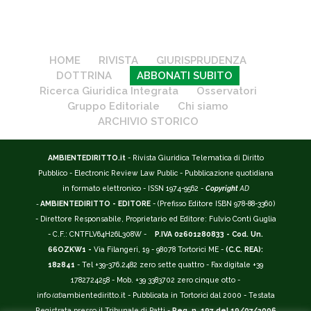
HOME
RIVISTA
GIURISPRUDENZA
DOTTRINA
ABBONATI SUBITO
Ricerca Giuridica Integrata
Osservatori
Gruppo Editoriale
Chi siamo
ARCHIVIO STORICO
AMBIENTEDIRITTO.it
- Rivista Giuridica Telematica di Diritto
Pubblico - Electronic Review Law Public - Pubblicazione quotidiana
in formato elettronico - ISSN 1974-9562 -
Copyright
AD
-
AMBIENTEDIRITTO - EDITORE
- (Prefisso Editore ISBN 978-88-3360)
- Direttore Responsabile, Proprietario ed Editore: Fulvio Conti Guglia
- C.F.: CNTFLV64H26L308W -
P.IVA 02601280833 - Cod. Un.
66OZKW1 -
Via Filangeri, 19 - 98078 Tortorici ME -
(C.C. REA):
182841
- Tel +39-376.2482 zero sette quattro - Fax digitale +39
1782724258 - Mob. +39 3383702 zero cinque otto -
info
(at)
ambientediritto.it - Pubblicata in Tortorici dal 2000 - Testata
Registrata presso il Tribunale di Patti -
Reg. n. 197 del 19/07/2006