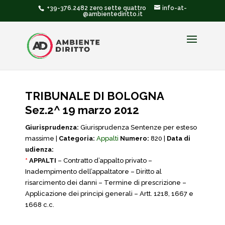
+39-376.2482 zero sette quattro
info-at-
@ambientediritto.it
TRIBUNALE DI BOLOGNA
Sez.2^ 19 marzo 2012
Giurisprudenza:
Giurisprudenza Sentenze per esteso
massime |
Categoria:
Appalti
Numero:
820 |
Data di
udienza:
*
APPALTI
– Contratto d’appalto privato –
Inadempimento dell’appaltatore – Diritto al
risarcimento dei danni – Termine di prescrizione –
Applicazione dei principi generali – Artt. 1218, 1667 e
1668 c.c.