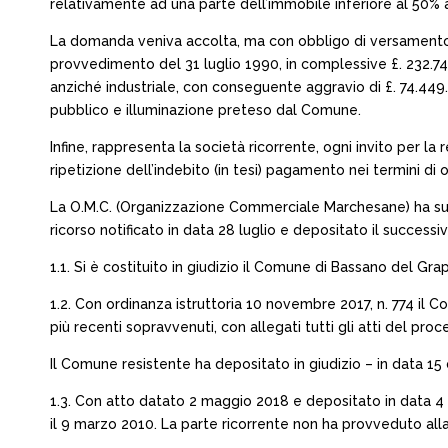
relativamente ad una parte dell’immobile inferiore al 50% ai s
La domanda veniva accolta, ma con obbligo di versamento d
provvedimento del 31 luglio 1990, in complessive £. 232.7
anziché industriale, con conseguente aggravio di £. 74.449.
pubblico e illuminazione preteso dal Comune.
Infine, rappresenta la società ricorrente, ogni invito per la 
ripetizione dell’indebito (in tesi) pagamento nei termini di o
La O.M.C. (Organizzazione Commerciale Marchesane) ha suc
ricorso notificato in data 28 luglio e depositato il success
1.1. Si è costituito in giudizio il Comune di Bassano del Grap
1.2. Con ordinanza istruttoria 10 novembre 2017, n. 774 il
più recenti sopravvenuti, con allegati tutti gli atti del pro
Il Comune resistente ha depositato in giudizio – in data 
1.3. Con atto datato 2 maggio 2018 e depositato in data 4 
il 9 marzo 2010. La parte ricorrente non ha provveduto all