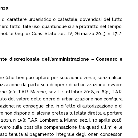
anza.
 di carattere urbanistico o catastale, dovendosi del tutto
 mero fatto; tale uso, quantunque si sia protratto nel tempo,
bile (arg. ex Cons. Stato, sez. IV, 26 marzo 2013, n. 1712;
te discrezionale dell’amministrazione – Consenso e
e (che ben può optare per soluzioni diverse, senza alcun
alizzazione da parte sua di opere di urbanizzazione, ovvero
 (cfr. T.A.R. Marche, sez. I, 1 ottobre 2018, n. 631; T.A.R.
omputo del valore delle opere di urbanizzazione non configura
razione; ne consegue che, in difetto di autorizzazione e di
re non dispone di alcuna pretesa tutelata diretta a portare
2019, n. 158; T.A.R. Lombardia, Milano, sez. I, 10 aprile 2018,
vvero sulla possibile compensazione tra questi ultimi e le
 caso tenuta al pagamento integrale degli oneri concessori