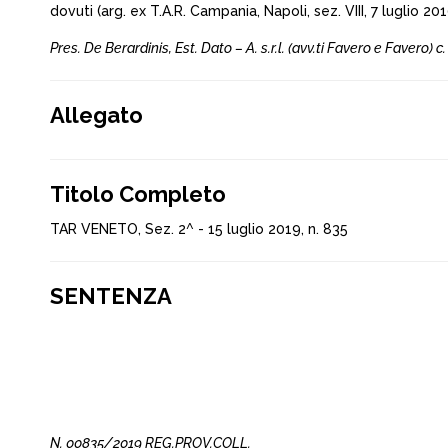
dovuti (arg. ex T.A.R. Campania, Napoli, sez. VIII, 7 luglio 201
Pres. De Berardinis, Est. Dato – A. s.r.l. (avv.ti Favero e Faver
Allegato
Titolo Completo
TAR VENETO, Sez. 2^ - 15 luglio 2019, n. 835
SENTENZA
N. 00835/2019 REG.PROV.COLL.