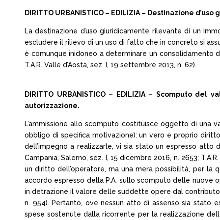
DIRITTO URBANISTICO – EDILIZIA – Destinazione d’uso gi
La destinazione d’uso giuridicamente rilevante di un immo
escludere il rilievo di un uso di fatto che in concreto si a
è comunque inidoneo a determinare un consolidamento di sit
T.A.R. Valle d’Aosta, sez. I, 19 settembre 2013, n. 62).
DIRITTO URBANISTICO – EDILIZIA – Scomputo del val
autorizzazione.
L’ammissione allo scomputo costituisce oggetto di una v
obbligo di specifica motivazione): un vero e proprio dirit
dell’impegno a realizzarle, vi sia stato un espresso atto d
Campania, Salerno, sez. I, 15 dicembre 2016, n. 2653; T.A.R.
un diritto dell’operatore, ma una mera possibilità, per la
accordo espresso della P.A. sullo scomputo delle nuove ope
in detrazione il valore delle suddette opere dal contributo di
n. 954). Pertanto, ove nessun atto di assenso sia stato e
spese sostenute dalla ricorrente per la realizzazione del