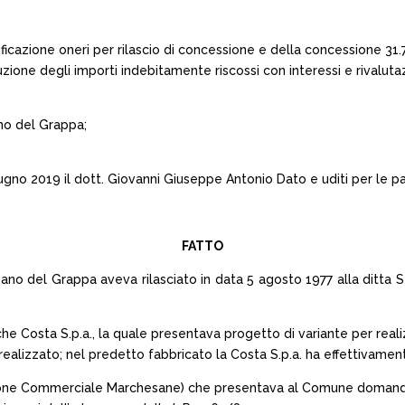
ficazione oneri per rilascio di concessione e della concessione 31.7.
one degli importi indebitamente riscossi con interessi e rivaluta
ano del Grappa;
ugno 2019 il dott. Giovanni Giuseppe Antonio Dato e uditi per le pa
FATTO
sano del Grappa aveva rilasciato in data 5 agosto 1977 alla ditta
che Costa S.p.a., la quale presentava progetto di variante per reali
e realizzato; nel predetto fabbricato la Costa S.p.a. ha effettivament
azione Commerciale Marchesane) che presentava al Comune domanda