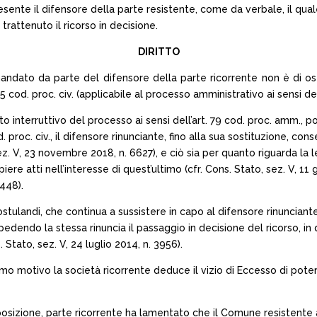
resente il difensore della parte resistente, come da verbale, il qua
trattenuto il ricorso in decisione.
DIRITTO
andato da parte del difensore della parte ricorrente non è di osta
 cod. proc. civ. (applicabile al processo amministrativo ai sensi de
o interruttivo del processo ai sensi dell’art. 79 cod. proc. amm., p
. proc. civ., il difensore rinunciante, fino alla sua sostituzione, con
z. V, 23 novembre 2018, n. 6627), e ciò sia per quanto riguarda la le
e atti nell’interesse di quest’ultimo (cfr. Cons. Stato, sez. V, 11 
1448).
stulandi, che continua a sussistere in capo al difensore rinunciante 
edendo la stessa rinuncia il passaggio in decisione del ricorso, in
 Stato, sez. V, 24 luglio 2014, n. 3956).
imo motivo la società ricorrente deduce il vizio di Eccesso di pote
posizione, parte ricorrente ha lamentato che il Comune resistente 