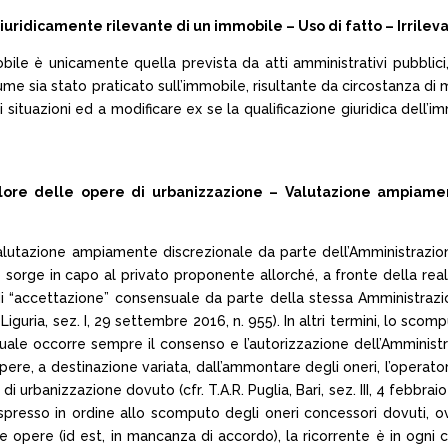
uridicamente rilevante di un immobile – Uso di fatto – Irrilev
bile è unicamente quella prevista da atti amministrativi pubblici,
ssume sia stato praticato sull’immobile, risultante da circostanza di
uazioni ed a modificare ex se la qualificazione giuridica dell’immo
ore delle opere di urbanizzazione – Valutazione ampiamen
alutazione ampiamente discrezionale da parte dell’Amministrazion
to sorge in capo al privato proponente allorché, a fronte della re
i “accettazione” consensuale da parte della stessa Amministrazione
 Liguria, sez. I, 29 settembre 2016, n. 955). In altri termini, lo sc
 quale occorre sempre il consenso e l’autorizzazione dell’Amminist
re, a destinazione variata, dall’ammontare degli oneri, l’operato
 urbanizzazione dovuto (cfr. T.A.R. Puglia, Bari, sez. III, 4 febbraio 
spresso in ordine allo scomputo degli oneri concessori dovuti, o
le opere (id est, in mancanza di accordo), la ricorrente è in ogni