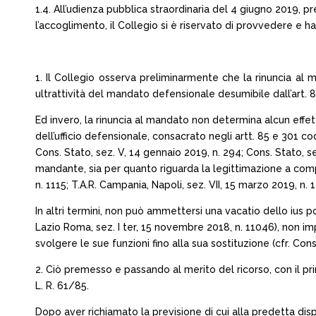
1.4. All’udienza pubblica straordinaria del 4 giugno 2019, p
l’accoglimento, il Collegio si è riservato di provvedere e ha 
1. Il Collegio osserva preliminarmente che la rinuncia al m
ultrattività del mandato defensionale desumibile dall’art. 85
Ed invero, la rinuncia al mandato non determina alcun effett
dell’ufficio defensionale, consacrato negli artt. 85 e 301 cod
Cons. Stato, sez. V, 14 gennaio 2019, n. 294; Cons. Stato, se
mandante, sia per quanto riguarda la legittimazione a compier
n. 1115; T.A.R. Campania, Napoli, sez. VII, 15 marzo 2019, n. 
In altri termini, non può ammettersi una vacatio dello ius po
Lazio Roma, sez. I ter, 15 novembre 2018, n. 11046), non imp
svolgere le sue funzioni fino alla sua sostituzione (cfr. Cons.
2. Ciò premesso e passando al merito del ricorso, con il pr
L. R. 61/85.
Dopo aver richiamato la previsione di cui alla predetta dis