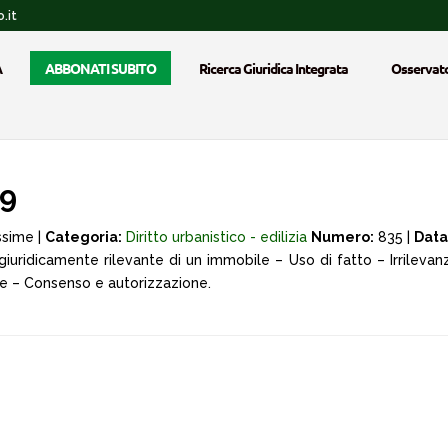
.it
A
ABBONATI SUBITO
Ricerca Giuridica Integrata
Osservato
19
ssime |
Categoria:
Diritto urbanistico - edilizia
Numero:
835 |
Data
giuridicamente rilevante di un immobile – Uso di fatto – Irrilev
e – Consenso e autorizzazione.