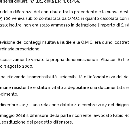
ensi dell’art. 97, u.c., della L.R. n. 61/85.
ella differenza del contributo tra la precedente e la nuova desti
49.100 veniva subito contestata da O.M.C. in quanto calcolata con
310; inoltre, non era stato ammesso in detrazione l’importo di £. 9
revisione dei conteggi risultava inutile e la O.M.C. era quindi costre
rdinaria prescrizione.
cessivamente variato la propria denominazione in Albacon S.r.l. 
ivo 3 agosto 2000.
pa, rilevando l’inammissibilità, l’irricevibilità e l’infondatezza del 
 Comune resistente è stato invitato a depositare una documentata re
cedimento.
15 dicembre 2017 – una relazione datata 4 dicembre 2017 del dirig
maggio 2018 il difensore della parte ricorrente, avvocato Fabio Ro
a sostituzione del predetto difensore.