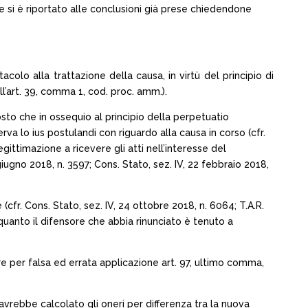
le si è riportato alle conclusioni già prese chiedendone
colo alla trattazione della causa, in virtù del principio di
ll’art. 39, comma 1, cod. proc. amm.).
osto che in ossequio al principio della perpetuatio
serva lo ius postulandi con riguardo alla causa in corso (cfr.
gittimazione a ricevere gli atti nell’interesse del
giugno 2018, n. 3597; Cons. Stato, sez. IV, 22 febbraio 2018,
(cfr. Cons. Stato, sez. IV, 24 ottobre 2018, n. 6064; T.A.R.
 quanto il difensore che abbia rinunciato è tenuto a
re per falsa ed errata applicazione art. 97, ultimo comma,
avrebbe calcolato gli oneri per differenza tra la nuova