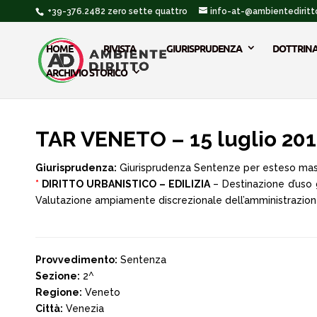
+39-376.2482 zero sette quattro
info-at-@ambientediritto
HOME
RIVISTA
GIURISPRUDENZA
DOTTRIN
ARCHIVIO STORICO
TAR VENETO – 15 luglio 20
Giurisprudenza:
Giurisprudenza Sentenze per esteso ma
*
DIRITTO URBANISTICO – EDILIZIA
– Destinazione d’uso 
Valutazione ampiamente discrezionale dell’amministrazion
Provvedimento:
Sentenza
Sezione:
2^
Regione:
Veneto
Città:
Venezia