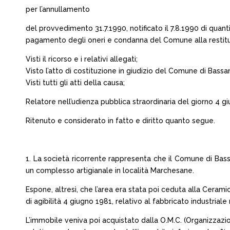
per l’annullamento
del provvedimento 31.7.1990, notificato il 7.8.1990 di quanti
pagamento degli oneri e condanna del Comune alla restituzi
Visti il ricorso e i relativi allegati;
Visto l’atto di costituzione in giudizio del Comune di Bass
Visti tutti gli atti della causa;
Relatore nell’udienza pubblica straordinaria del giorno 4 gi
Ritenuto e considerato in fatto e diritto quanto segue.
1. La società ricorrente rappresenta che il Comune di Bas
un complesso artigianale in località Marchesane.
Espone, altresì, che l’area era stata poi ceduta alla Cerami
di agibilità 4 giugno 1981, relativo al fabbricato industrial
L’immobile veniva poi acquistato dalla O.M.C. (Organizz