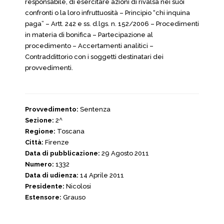
responsabile, di esercitare azioni di rivalsa nei suoi
confronti o la loro infruttuosità – Principio “chi inquina
paga” – Artt. 242 e ss. d.lgs. n. 152/2006 – Procedimenti
in materia di bonifica – Partecipazione al
procedimento – Accertamenti analitici –
Contraddittorio con i soggetti destinatari dei
provvedimenti.
Provvedimento:
Sentenza
Sezione:
2^
Regione:
Toscana
Città:
Firenze
Data di pubblicazione:
29 Agosto 2011
Numero:
1332
Data di udienza:
14 Aprile 2011
Presidente:
Nicolosi
Estensore:
Grauso