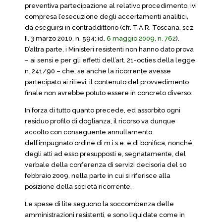
preventiva partecipazione al relativo procedimento, ivi
compresa l’esecuzione degli accertamenti analitici,
da eseguirsi in contraddittorio (cfr. T.A.R. Toscana, sez.
II, 3 marzo 2010, n. 594; id.
6 maggio 2009, n. 762
).
D’altra parte, i Ministeri resistenti non hanno dato prova
– ai sensi e per gli effetti dell’art. 21-octies della legge
n. 241/90 – che, se anche la ricorrente avesse
partecipato ai rilievi, il contenuto del provvedimento
finale non avrebbe potuto essere in concreto diverso.
In forza di tutto quanto precede, ed assorbito ogni
residuo profilo di doglianza, il ricorso va dunque
accolto con conseguente annullamento
dell’impugnato ordine di m.i.s.e. e di bonifica, nonché
degli atti ad esso presupposti e, segnatamente, del
verbale della conferenza di servizi decisoria del 10
febbraio 2009, nella parte in cui si riferisce alla
posizione della società ricorrente.
Le spese di lite seguono la soccombenza delle
amministrazioni resistenti, e sono liquidate come in