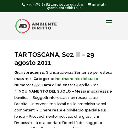
+39-376.2482 zero sette quattro
info-at-
@ambientediritto.it
TAR TOSCANA, Sez. II – 29
agosto 2011
Giurisprudenza:
Giurisprudenza Sentenze per esteso
massime |
Categoria:
Inquinamento del suolo
Numero:
1332 |
Data di udienza:
14 Aprile 2011
*
INQUINAMENTO DEL SUOLO
– Messa in sicurezza e
bonifica – Soggetti interessati non responsabili –
Facoltà – Interventi realizzati dalle amministrazioni
competenti – Onere reale e privilegio speciale sul
fondo – Provvedimento motivato che giustifichi
l’impossibilità di accertare l’identità del soggetto