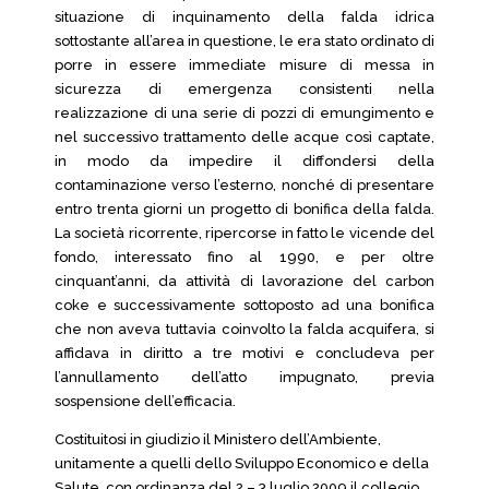
situazione di inquinamento della falda idrica
sottostante all’area in questione, le era stato ordinato di
porre in essere immediate misure di messa in
sicurezza di emergenza consistenti nella
realizzazione di una serie di pozzi di emungimento e
nel successivo trattamento delle acque così captate,
in modo da impedire il diffondersi della
contaminazione verso l’esterno, nonché di presentare
entro trenta giorni un progetto di bonifica della falda.
La società ricorrente, ripercorse in fatto le vicende del
fondo, interessato fino al 1990, e per oltre
cinquant’anni, da attività di lavorazione del carbon
coke e successivamente sottoposto ad una bonifica
che non aveva tuttavia coinvolto la falda acquifera, si
affidava in diritto a tre motivi e concludeva per
l’annullamento dell’atto impugnato, previa
sospensione dell’efficacia.
Costituitosi in giudizio il Ministero dell’Ambiente,
unitamente a quelli dello Sviluppo Economico e della
Salute, con ordinanza del 2 – 3 luglio 2009 il collegio