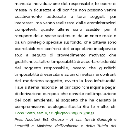
mancata individuazione del responsabile, le opere di
messa in sicurezza e di bonifica non possono venire
coattivamente addossate a terzi soggetti pur
interessati, ma vanno realizzate dalle amministrazioni
competenti; queste ultime sono assistite, per il
recupero delle spese sostenute, da un onere reale e
da un privilegio speciale sul fondo, che tuttavia sono
esercitabili nei confronti del proprietario incolpevole
solo a seguito di provvedimento motivato che
giustifichi, tra l’altro, l’impossibilità di accertare l’identità
del soggetto responsabile, ovvero che giustifichi
l’impossibilità di esercitare azioni di rivalsa nei confronti
del medesimo soggetto, ovvero la loro infruttuosità.
Tale sistema risponde al principio “chi inquina paga”
di derivazione europea, che consiste nell’imputazione
dei costi ambientali al soggetto che ha causato la
compromissione ecologica illecita (fra le molte, cfr.
Cons. Stato, sez. V, 16 giugno 2009, n. 3885
).
Pres. Nicolosi, Est. Grauso – A. s.r.l. (avv.ti Guidugli e
Lenzetti) c. Ministero dell’Ambiente e della Tutela del