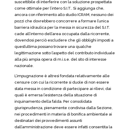
suscettibile di interferire con la soluzione prospettata
come ottimale per l’intero S.I.T.. Si aggiunga che,
ancora con riferimento allo studio ICRAM, nessuno dei
pozzi che dovrebbero concorrere a formare l’unica
barriera idraulica per la messa in sicurezza del S.I.T.
cade all’interno dell’area occupata dalla ricorrente,
dovendosi perciò escludere che gli obblighi imposti a
quest’ultima possano trovare una qualche
legittimazione sotto l’aspetto del contributo individuale
alla più ampia opera di m.i.s.e. del sito di interesse
nazionale.
L’impugnazione è altresì fondata relativamente alle
censure con cui la ricorrente si duole di non essere
stata messa in condizione di partecipare ai rilievi, dai
quali è emersa l’esistenza della situazione di
inquinamento della falda. Per consolidata
giurisprudenza, pienamente condivisa dalla Sezione,
nei procedimenti in materia di bonifica ambientale ai
destinatari dei provvedimenti assunti
dall’amministrazione deve essere infatti consentita la