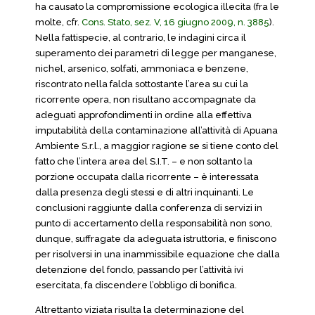
ha causato la compromissione ecologica illecita (fra le
molte, cfr.
Cons. Stato, sez. V, 16 giugno 2009, n. 3885
).
Nella fattispecie, al contrario, le indagini circa il
superamento dei parametri di legge per manganese,
nichel, arsenico, solfati, ammoniaca e benzene,
riscontrato nella falda sottostante l’area su cui la
ricorrente opera, non risultano accompagnate da
adeguati approfondimenti in ordine alla effettiva
imputabilità della contaminazione all’attività di Apuana
Ambiente S.r.l., a maggior ragione se si tiene conto del
fatto che l’intera area del S.I.T. – e non soltanto la
porzione occupata dalla ricorrente – è interessata
dalla presenza degli stessi e di altri inquinanti. Le
conclusioni raggiunte dalla conferenza di servizi in
punto di accertamento della responsabilità non sono,
dunque, suffragate da adeguata istruttoria, e finiscono
per risolversi in una inammissibile equazione che dalla
detenzione del fondo, passando per l’attività ivi
esercitata, fa discendere l’obbligo di bonifica.
Altrettanto viziata risulta la determinazione del