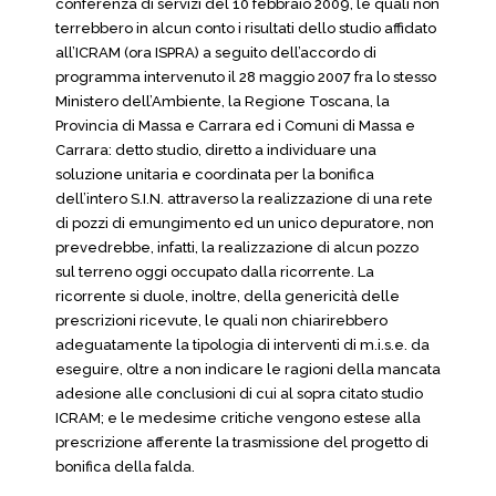
conferenza di servizi del 10 febbraio 2009, le quali non
terrebbero in alcun conto i risultati dello studio affidato
all’ICRAM (ora ISPRA) a seguito dell’accordo di
programma intervenuto il 28 maggio 2007 fra lo stesso
Ministero dell’Ambiente, la Regione Toscana, la
Provincia di Massa e Carrara ed i Comuni di Massa e
Carrara: detto studio, diretto a individuare una
soluzione unitaria e coordinata per la bonifica
dell’intero S.I.N. attraverso la realizzazione di una rete
di pozzi di emungimento ed un unico depuratore, non
prevedrebbe, infatti, la realizzazione di alcun pozzo
sul terreno oggi occupato dalla ricorrente. La
ricorrente si duole, inoltre, della genericità delle
prescrizioni ricevute, le quali non chiarirebbero
adeguatamente la tipologia di interventi di m.i.s.e. da
eseguire, oltre a non indicare le ragioni della mancata
adesione alle conclusioni di cui al sopra citato studio
ICRAM; e le medesime critiche vengono estese alla
prescrizione afferente la trasmissione del progetto di
bonifica della falda.