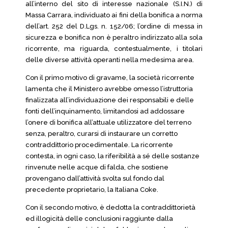
all’interno del sito di interesse nazionale (S.I.N.) di
Massa Carrara, individuato ai fini della bonifica a norma
dell’art. 252 del D.Lgs. n. 152/06; l’ordine di messa in
sicurezza e bonifica non è peraltro indirizzato alla sola
ricorrente, ma riguarda, contestualmente, i titolari
delle diverse attività operanti nella medesima area.
Con il primo motivo di gravame, la società ricorrente
lamenta che il Ministero avrebbe omesso l’istruttoria
finalizzata all’individuazione dei responsabili e delle
fonti dell’inquinamento, limitandosi ad addossare
l’onere di bonifica all’attuale utilizzatore del terreno
senza, peraltro, curarsi di instaurare un corretto
contraddittorio procedimentale. La ricorrente
contesta, in ogni caso, la riferibilità a sé delle sostanze
rinvenute nelle acque di falda, che sostiene
provengano dall’attività svolta sul fondo dal
precedente proprietario, la Italiana Coke.
Con il secondo motivo, è dedotta la contraddittorietà
ed illogicità delle conclusioni raggiunte dalla