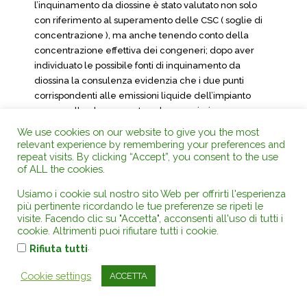
l’inquinamento da diossine è stato valutato non solo
con riferimento al superamento delle CSC ( soglie di
concentrazione ), ma anche tenendo conto della
concentrazione effettiva dei congeneri; dopo aver
individuato le possibile fonti di inquinamento da
diossina la consulenza evidenzia che i due punti
corrispondenti alle emissioni liquide dell’impianto
sono quelle che presentano le maggiori
concentrazioni ed infine che sono stati segnalate due
We use cookies on our website to give you the most
tubazioni che potrebbero recapitare reflui inquinati
relevant experience by remembering your preferences and
repeat visits. By clicking “Accept”, you consent to the use
provenienti dalle acque di dilavamento della
of ALL the cookies.
discarica ERSU nelle vasche di seconda pioggia;
Usiamo i cookie sul nostro sito Web per offrirti l'esperienza
la riconducibilità dell’inquinamento all’attività del
più pertinente ricordando le tue preferenze se ripeti le
termovalorizzatore è plausibile anche se non
visite. Facendo clic su "Accetta", acconsenti all'uso di tutti i
esclusiva, essendo oltretutto il giudizio sulla esclusività
cookie. Altrimenti puoi rifiutare tutti i cookie.
dell’inquinamento difficilmente accertabile;
.
Rifiuta tutti
la tabella ex D.lgs. 152\2006 utilizzata per individuare i
Cookie settings
ACCETTA
livelli di contaminazione è valida non essendovi una
tabella specifica prevista dalla normativa nazionale e