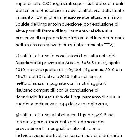
superiori alle CSC negli strati superficiali dei sedimenti
del torrente Baccatoio sia dovuta all’attività dell’attuale
impianto TEV, anche in relazione alle attuali emissioni
liquide dell’impianto in questione, con esclusione di
altre possibili forme di inquinamento relative alla
presenza di un precedente impianto di incenerimento
nella stessa area ove è ora situato l’impianto TEV;
4) valuti il c.t.u. se le conclusioni di cui alla nota del
Dipartimento provinciale Arpat n. 80608 del 15 aprile
2010, nonché quelle n. 11105 del 18 gennaio 2010 e n.
36438 del 19 febbraio 2010, tutte richiamate
nell’ordinanza impugnata con i motivi aggiunti,
risultano compatibili con la conclusione di
riconducibilità esclusiva dell’inquinamento di cui alla
suddetta ordinanza n. 149 del 12 maggio 2010;
5) valuti il c.t.u. se la tabella ex d.lgs. n. 152/06, nel
testo in vigore al momento dell’adozione dei
provvedimenti impugnati e utilizzata per la
individuazione dei livelli di contaminazione di un’area