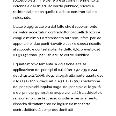
sottosuolo ed infine viene presa come riferimento la
colonna A dei siti ad uso verde pubblico, privato e
residenziale e non quella B ad uso commerciale e
industriale.
Il tutto è aggravato ora dal fatto che il superamento
dei valori accertati in contraddittorio (quelli di ottobre
2009) è minimo. Lo sforamento sarebbe, infatti, pari ad
appena (nei due punti rilevati) 0,0027 e 0,0004 rispetto
al supposto e contestato limite dello 0,01 previsto del
D.Lgs 152/2006 per i siti ad uso verde pubblico.
Il quarto motivo lamenta la violazione e falsa
applicazione dei principi di cui all’art. 192, 239 e 244
del d.lgs 152/2006; degli allegati alla parte quarta del
d.lgs 152/2006; degli art. 1 e 3 l. 241/90, la violazione
del principio chi inquina paga, del principio di legalità
e dei principi generali di proporzionalità tra addebito e
sanzione nonchè l’eccesso di potere per sviamento,
disparità di trattamento ed ingiustizia manifesta.
contraddittorietà con precedenti atti.