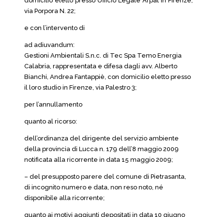
domicilio eletto presso Ufficio Legale Arpat in Firenze,
via Porpora N. 22;
e con l’intervento di
ad adiuvandum:
Gestioni Ambientali S.n.c. di Tec Spa Temo Energia
Calabria, rappresentata e difesa dagli avv. Alberto
Bianchi, Andrea Fantappiè, con domicilio eletto presso
il loro studio in Firenze, via Palestro 3;
per l’annullamento
quanto al ricorso:
dell’ordinanza del dirigente del servizio ambiente
della provincia di Lucca n. 179 dell’8 maggio 2009
notificata alla ricorrente in data 15 maggio 2009;
– del presupposto parere del comune di Pietrasanta,
di incognito numero e data, non reso noto, né
disponibile alla ricorrente;
quanto ai motivi aggiunti depositati in data 10 giugno