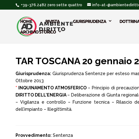
+39-376.2482 zero sette quattro
info-at-@ambientediritto
HOME
RIVISTA
GIURISPRUDENZA
DOTTRIN
ARCHIVIO STORICO
TAR TOSCANA 20 gennaio 
Giurisprudenza:
Giurisprudenza Sentenze per esteso ma
Ottobre 2013
*
INQUINAMENTO ATMOSFERICO
– Principio di precauzio
DIRITTO DELL’ENERGIA
– Deliberazione di Giunta regional
– Vigilanza e controllo – Funzione tecnica – Rilascio del
dell’impianto – Illegittimità.
Provvedimento:
Sentenza