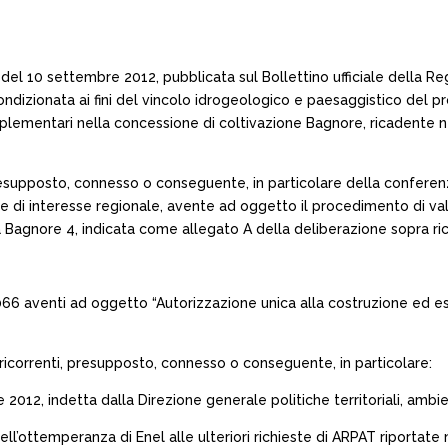
 del 10 settembre 2012, pubblicata sul Bollettino ufficiale della 
ndizionata ai fini del vincolo idrogeologico e paesaggistico del p
ementari nella concessione di coltivazione Bagnore, ricadente ne
presupposto, connesso o conseguente, in particolare della conferenz
di interesse regionale, avente ad oggetto il procedimento di val
 Bagnore 4, indicata come allegato A della deliberazione sopra ri
066 aventi ad oggetto “Autorizzazione unica alla costruzione ed 
 ricorrenti, presupposto, connesso o conseguente, in particolare:
012, indetta dalla Direzione generale politiche territoriali, ambient
ll’ottemperanza di Enel alle ulteriori richieste di ARPAT riportate 