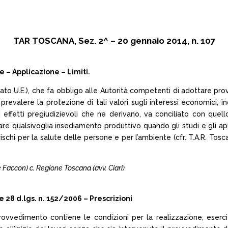
TAR TOSCANA, Sez. 2^ – 20 gennaio 2014, n. 107
– Applicazione – Limiti.
ttato U.E.), che fa obbligo alle Autorità competenti di adottare prov
 prevalere la protezione di tali valori sugli interessi economici
effetti pregiudizievoli che ne derivano, va conciliato con quell
izzare qualsivoglia insediamento produttivo quando gli studi e gli 
hi per la salute delle persone e per l’ambiente (cfr. T.A.R. Toscan
 e Faccon) c. Regione Toscana (avv. Ciari)
 e 28 d.lgs. n. 152/2006 – Prescrizioni
l provvedimento contiene le condizioni per la realizzazione, eser