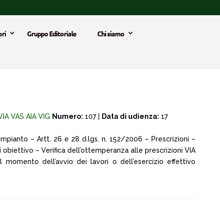
ri
Gruppo Editoriale
Chi siamo
VIA VAS AIA VIG
Numero:
107 |
Data di udienza:
17
impianto – Artt. 26 e 28 d.lgs. n. 152/2006 – Prescrizioni –
obiettivo – Verifica dell’ottemperanza alle prescrizioni VIA
l momento dell’avvio dei lavori o dell’esercizio effettivo