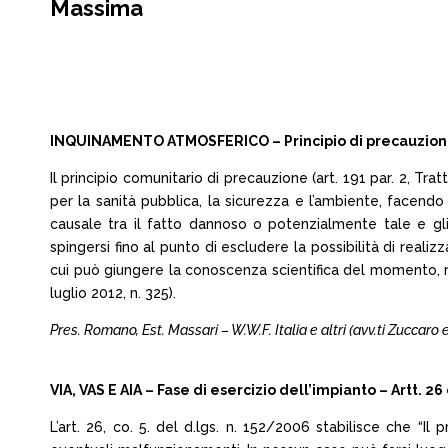
Massima
INQUINAMENTO ATMOSFERICO – Principio di precauzione 
Il principio comunitario di precauzione (art. 191 par. 2, Tra
per la sanità pubblica, la sicurezza e l’ambiente, facendo
causale tra il fatto dannoso o potenzialmente tale e gli 
spingersi fino al punto di escludere la possibilità di real
cui può giungere la conoscenza scientifica del momento, risc
luglio 2012, n. 325).
Pres. Romano, Est. Massari – W.W.F. Italia e altri (avv.ti Zuccaro
VIA, VAS E AIA – Fase di esercizio dell’impianto – Artt. 26
L’art. 26, co. 5. del d.lgs. n. 152/2006 stabilisce che “I