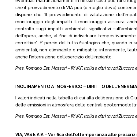
eventuali malfunzionamenti. In nessun caso può farsi luogo
che il provvedimento di VIA può (o meglio deve) contenere 
dispone che “Il provvedimento di valutazione dell’impat
monitoraggio degli impatti. Il monitoraggio assicura, anc
controllo sugli impatti ambientali significativi sull’am
dell’opera, anche, al fine di individuare tempestivamente
correttive”. E’ perciò del tutto fisiologico che, quando in
ambientali, non eliminabile o mitigabile interamente, l’a
anche l’interruzione dell’esercizio dell’impianto.
Pres. Romano, Est. Massari – W.W.F. Italia e altri (avv.ti Zuccaro
INQUINAMENTO ATMOSFERICO – DIRITTO DELL’ENERGIA – Del
I valori indicati nella tabella di cui alla deliberazione di
delle emissioni in atmosfera delle centrali geotermoelettric
Pres. Romano, Est. Massari – W.W.F. Italia e altri (avv.ti Zuccaro
VIA, VAS E AIA – Verifica dell’ottemperanza alle prescriz