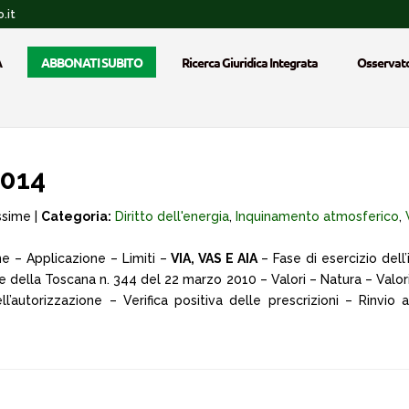
.it
A
ABBONATI SUBITO
Ricerca Giuridica Integrata
Osservato
2014
ssime |
Categoria:
Diritto dell'energia
,
Inquinamento atmosferico
,
ne – Applicazione – Limiti –
VIA, VAS E AIA
– Fase di esercizio dell’
e della Toscana n. 344 del 22 marzo 2010 – Valori – Natura – Valori 
l’autorizzazione – Verifica positiva delle prescrizioni – Rinvio a