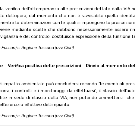
 verifica dell’ottemperanza alle prescrizioni dettate dalla VIA 
ntale dell’opera, dal momento che non è ravvisabile quella ident
mentre le determinazioni con le quali si impongono le prescrizioni 
 avviene mediante scelte che debbono necessariamente essere rime
 vigilanza e del controllo, costituisce espressione della funzione t
 e Faccon) c. Regione Toscana (avv. Ciari)
ne – Verifica positiva delle prescrizioni – Rinvio al momento del
 impatto ambientale può concludersi recando “le eventuali prescri
ra, i controlli e i monitoraggi da effettuarsi”, il rilascio dell’
artite in sede di rilascio della VIA, non potendo ammettersi ch
ll’esercizio effettivo dell’impianto.
 e Faccon) c. Regione Toscana (avv. Ciari)