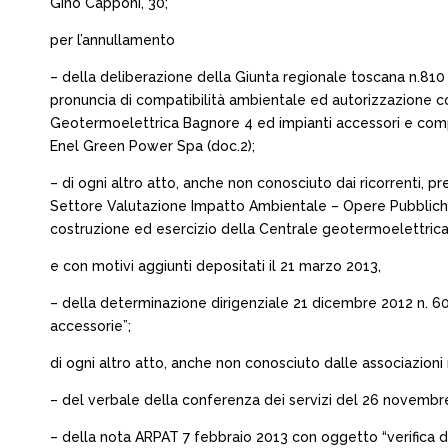
Gino Capponi, 30;
per l’annullamento
– della deliberazione della Giunta regionale toscana n.810
pronuncia di compatibilità ambientale ed autorizzazione co
Geotermoelettrica Bagnore 4 ed impianti accessori e compl
Enel Green Power Spa (doc.2);
– di ogni altro atto, anche non conosciuto dai ricorrenti, 
Settore Valutazione Impatto Ambientale – Opere Pubbliche 
costruzione ed esercizio della Centrale geotermoelettrica
e con motivi aggiunti depositati il 21 marzo 2013,
– della determinazione dirigenziale 21 dicembre 2012 n. 6
accessorie”;
di ogni altro atto, anche non conosciuto dalle associazioni
– del verbale della conferenza dei servizi del 26 novembre 2
– della nota ARPAT 7 febbraio 2013 con oggetto “verifica de