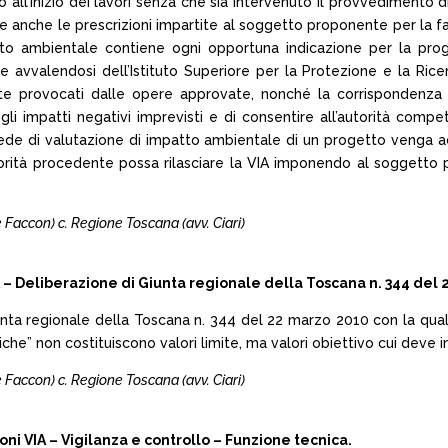
 all’inizio dei lavori senza che sia intervenuto il provvedimento
anche le prescrizioni impartite al soggetto proponente per la fase
to ambientale contiene ogni opportuna indicazione per la prog
he avvalendosi dell’Istituto Superiore per la Protezione e la Ric
biente provocati dalle opere approvate, nonché la corrispondenza 
 gli impatti negativi imprevisti e di consentire all’autorità com
 sede di valutazione di impatto ambientale di un progetto venga ac
utorità procedente possa rilasciare la VIA imponendo al soggetto 
 e Faccon) c. Regione Toscana (avv. Ciari)
iberazione di Giunta regionale della Toscana n. 344 del 22 m
 Giunta regionale della Toscana n. 344 del 22 marzo 2010 con la qual
he” non costituiscono valori limite, ma valori obiettivo cui deve in
 e Faccon) c. Regione Toscana (avv. Ciari)
ioni VIA – Vigilanza e controllo – Funzione tecnica.