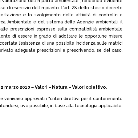
 di valutazione dell’impatto ambientale”, rendendo evidente
 di esercizio dell’impianto. L’art. 28 dello stesso decreto
ettazione e lo svolgimento delle attività di controllo e
erca Ambientale e del sistema delle Agenzie ambientali, il
alle prescrizioni espresse sulla compatibilità ambientale
petente di essere in grado di adottare le opportune misure
certata l’esistenza di una possibile incidenza sulle matrici
privato adeguate prescrizioni e prescrivendo, se del caso,
arzo 2010 – Valori – Natura – Valori obiettivo.
e venivano approvati i “criteri direttivi per il contenimento
tendersi, ove possibile, in base alla tecnologia applicabile.