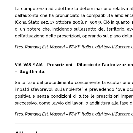
La competenza ad adottare la determinazione relativa alla
dall’autorità che ha pronunciato la compatibilità ambie
(Cons. Stato sez. 17 ottobre 2008, n. 5093). Ciò in quanto, 
di un potere che, incidendo sull’assetto del territorio,
dell’attuazione delle prescrizioni, operando sul piano della
Pres. Romano, Est. Massari – W.W.F. Italia e altri (avv.ti Zuccaro
VIA, VAS E AIA – Prescrizioni – Rilascio dell’autorizzazio
– Illegittimità.
Se la fase del procedimento concernente la valutazione di
impatti sfavorevoli sull’ambiente” e prevedendo “ove occor
positiva e senza condizioni di tutte le prescrizioni imp
successivo, come l’avvio dei lavori, o addirittura alla fase de
Pres. Romano, Est. Massari – W.W.F. Italia e altri (avv.ti Zuccaro