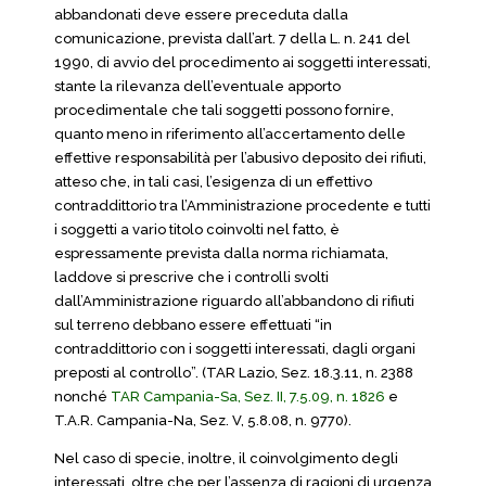
abbandonati deve essere preceduta dalla
comunicazione, prevista dall’art. 7 della L. n. 241 del
1990, di avvio del procedimento ai soggetti interessati,
stante la rilevanza dell’eventuale apporto
procedimentale che tali soggetti possono fornire,
quanto meno in riferimento all’accertamento delle
effettive responsabilità per l’abusivo deposito dei rifiuti,
atteso che, in tali casi, l’esigenza di un effettivo
contraddittorio tra l’Amministrazione procedente e tutti
i soggetti a vario titolo coinvolti nel fatto, è
espressamente prevista dalla norma richiamata,
laddove si prescrive che i controlli svolti
dall’Amministrazione riguardo all’abbandono di rifiuti
sul terreno debbano essere effettuati “in
contraddittorio con i soggetti interessati, dagli organi
preposti al controllo”. (TAR Lazio, Sez. 18.3.11, n. 2388
nonché
TAR Campania-Sa, Sez. II, 7.5.09, n. 1826
e
T.A.R. Campania-Na, Sez. V, 5.8.08, n. 9770).
Nel caso di specie, inoltre, il coinvolgimento degli
interessati, oltre che per l’assenza di ragioni di urgenza