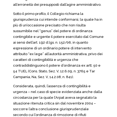
all’erroneità dei presupposti dall’agire amministrativo.
Sotto il primo profilo, il Collegio richiama la
giurisprudenza cui intende conformarsi, la quale ha in
più di un’occasione precisato che non risulta
sussumibile nel “genus” del potere di ordinanza
contingibile e urgente il potere esercitato dal Comune
ai sensi dell’art. 192 d.lgs. n. 152/06, in quanto
espressione di un ordinario potere di intervento
attribuito “ex lege” all’autorità amministrativa, privo dei
caratteri di contingibilità e urgenza che
contraddistinguono il potere d’ordinanza ex artt. 50 e
54 TUEL (Cons. Stato, Sez. V, 12.6.09, n. 3765 e Tar
Campania, Na, Sez. V, 14.2.08, n. 841).
Considerata, quindi, l’assenza di contingibilità e
urgenza – nel caso di specie evidenziata anche dalla
circostanza per la quale l’Arpat aveva segnalato la
situazione ritenuta critica sin dal novembre 2004 –
soccorre l’altra conclusione giurisprudenziale
secondo cui l’ordinanza di rimozione di rifiuti