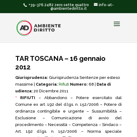
+39-376.2482 zero sette quattro
info-at-
@ambientediritto.it
TAR TOSCANA – 16 gennaio
2012
Giurisprudenza:
Giurisprudenza Sentenze per esteso
massime |
Categoria:
Rifiuti
Numero:
68 |
Data di
udienza:
20 Dicembre 2011
*
RIFIUTI
– Abbandono – Potere esercitato dal
Comune ex art. 192 del d.lgs. n. 152/2006 – Potere di
ordinanza contingibile e urgente – Sussumibilità –
Esclusione – Comunicazione di avvio del
procedimento – Necessità – Competenza – Sindaco –
Art. 192 d.lgs. n. 152/2006 – Norma speciale