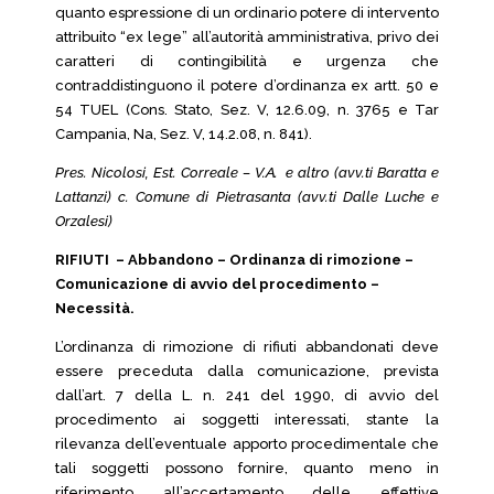
quanto espressione di un ordinario potere di intervento
attribuito “ex lege” all’autorità amministrativa, privo dei
caratteri di contingibilità e urgenza che
contraddistinguono il potere d’ordinanza ex artt. 50 e
54 TUEL (Cons. Stato, Sez. V, 12.6.09, n. 3765 e Tar
Campania, Na, Sez. V, 14.2.08, n. 841).
Pres. Nicolosi, Est. Correale – V.A. e altro (avv.ti Baratta e
Lattanzi) c. Comune di Pietrasanta (avv.ti Dalle Luche e
Orzalesi)
RIFIUTI – Abbandono – Ordinanza di rimozione –
Comunicazione di avvio del procedimento –
Necessità.
L’ordinanza di rimozione di rifiuti abbandonati deve
essere preceduta dalla comunicazione, prevista
dall’art. 7 della L. n. 241 del 1990, di avvio del
procedimento ai soggetti interessati, stante la
rilevanza dell’eventuale apporto procedimentale che
tali soggetti possono fornire, quanto meno in
riferimento all’accertamento delle effettive