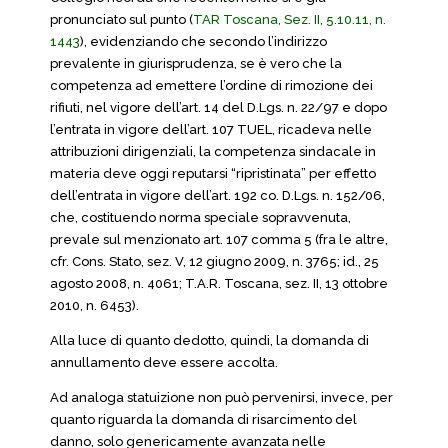
pronunciato sul punto (
TAR Toscana, Sez. II, 5.10.11, n.
1443
), evidenziando che secondo l’indirizzo
prevalente in giurisprudenza, se è vero che la
competenza ad emettere l’ordine di rimozione dei
rifiuti, nel vigore dell’art. 14 del D.Lgs. n. 22/97 e dopo
l’entrata in vigore dell’art. 107 TUEL, ricadeva nelle
attribuzioni dirigenziali, la competenza sindacale in
materia deve oggi reputarsi “ripristinata” per effetto
dell’entrata in vigore dell’art. 192 co. D.Lgs. n. 152/06,
che, costituendo norma speciale sopravvenuta,
prevale sul menzionato art. 107 comma 5 (fra le altre,
cfr. Cons. Stato, sez. V, 12 giugno 2009, n. 3765; id., 25
agosto 2008, n. 4061; T.A.R. Toscana, sez. II, 13 ottobre
2010, n. 6453).
Alla luce di quanto dedotto, quindi, la domanda di
annullamento deve essere accolta.
Ad analoga statuizione non può pervenirsi, invece, per
quanto riguarda la domanda di risarcimento del
danno, solo genericamente avanzata nelle