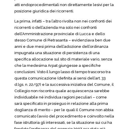
atti endoprocedimentali non direttamente lesivi per la
posizione giuridica dei ricorrenti.
La prima, infatti – tra l’altro rivolta non nei confronti dei
ricorrenti o dell’azienda ma solo nei confronti
dell’Amministrazione provinciale di Lucca e dello
stesso Comune di Pietrasanta – evidenziava ben due
anni e due mesi prima dell’adozione dell’ordinanza
impugnata una situazione di persistenza di una
specifica allocazione sul sito di materiale vario, senza
che la medesima Arpat giungesse a specifiche
conclusioni. Visto il lungo lasso di tempo trascorso tra
questa comunicazione (definita ai sensi dell’art. 33
d.lgs. n. 22/97) e la successiva iniziativa del Comune, il
Collegio non riscontra quale acquiescenza sarebbe
individuabile né individua ragioni peculiari – come
sarà specificato in prosieguo in relazione alla prima
doglianza di merito – per le quali il Comune non abbia
comunicato l’avvio del procedimento e coinvolto nella
fase istruttoria gli interessati, se la situazione sui cui ha
fondato l’ordinanza del gennaio 2007 era stata già