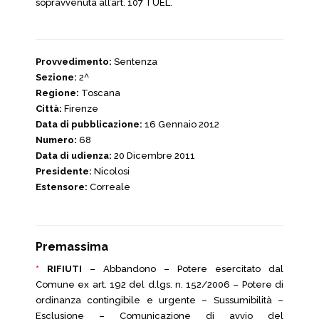
sopravvenuta all’art. 107 TUEL.
Provvedimento:
Sentenza
Sezione:
2^
Regione:
Toscana
Città:
Firenze
Data di pubblicazione:
16 Gennaio 2012
Numero:
68
Data di udienza:
20 Dicembre 2011
Presidente:
Nicolosi
Estensore:
Correale
Premassima
*
RIFIUTI
– Abbandono – Potere esercitato dal
Comune ex art. 192 del d.lgs. n. 152/2006 – Potere di
ordinanza contingibile e urgente – Sussumibilità –
Esclusione – Comunicazione di avvio del