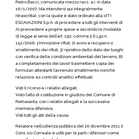
Pietro Bacci, comunicata mezzo racc. a.r. in data
16/1/2007, (da intendersi qui integralmente
ritrascritta), con la quale è stato ordinato alla VITI
ESCAVAZIONI S.p.A. di procedere a tutti gli interventi di
A) provvedere a proprie spese e secondo le modalità
di legge ai sensi dell’art. 192, comma 3 D.Lgs n.
152/2006; 1)rimozione rifiuti, 2) avvio a recupero o
smaltimento dei rifiuti, 3) ripristino dello stato dei luoghi
con verifica delle condizioni ambientali del terreno, B)
a completamento dei lavori trasmettere copia dei
formulari attestanti l’avvenuto smaltimento nonchè
relazione sui controlli analitici effettuati.
Visti il ricorso e i relativi allegati;
Visto l’atto di costituzione in giudizio del Comune di
Pietrasanta, con i relativi allegati e la successiva
memoria difensiva;
Visti tutti gli atti della causa;
Relatore nell’udienza pubblica del 20 dicembre 2011 il
Cons. Ivo Correale e uditi per le parti i difensori come