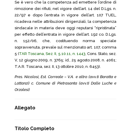
Se è vero che la competenza ad emettere l’ordine di
rimozione dei rifiuti, nel vigore dell’art. 14 del D.Lgs. n.
22/97 e dopo l’entrata in vigore dell’art. 107 TUEL,
ricadeva nelle attribuzioni dirigenziali, la competenza
sindacale in materia deve oggi reputarsi “ripristinata”
per effetto dell’entrata in vigore dell’art. 192 co. D.Lgs.
n. 152/06, che, costituendo norma speciale
sopravvenuta, prevale sul menzionato art. 107, comma
5 (
TAR Toscana, Sez. II, 5.10.11, n. 1443
, Cons. Stato, sez.
V, 12 giugno 2009, n. 3765; id., 25 agosto 2008, n. 4061;
T.A.R. Toscana, sez. II, 13 ottobre 2010, n. 6453).
Pres. Nicolosi, Est. Correale – V.A. e altro (avv.ti Baratta e
Lattanzi) c. Comune di Pietrasanta (avv.ti Dalle Luche e
Orzalesi)
Allegato
Titolo Completo