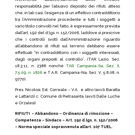
responsabilità per l’abusivo deposito dei rifiuti, atteso
che, in tali casi, l’esigenza di un effettivo contraddittorio
tra l’Amministrazione procedente e tutti i soggetti a
vario titolo coinvolti nel fatto, è espressamente prevista
dall’art. 192 del d.lgs. n. 152/2006, laddove si prescrive
che i controlli svolti dall’Amministrazione riguardo
all’abbandono di rifiuti sul terreno debbano essere
effettuati “in contraddittorio con i soggetti interessati,
dagli organi preposti al controllo”. (TAR Lazio, Sez.
18.3.11, n. 2388 nonché
TAR Campania-Sa, Sez. II,
7.5.09, n. 1826
e T.A.R. Campania-Na, Sez. V, 5.8.08, n.
9770).
Pres. Nicolosi, Est. Correale – V.A. e altro (avv.ti Baratta
e Lattanzi) c. Comune di Pietrasanta (avv.ti Dalle Luche
e Orzalesi)
RIFIUTI – Abbandono – Ordinanza di rimozione –
Competenza – Sindaco – Art. 192 d.lgs. n. 152/2006
– Norma speciale sopravvenuta all’art. 107 TUEL.