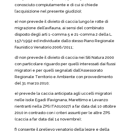
conosciuto compiutamente e di cui si chiede
l’acquisizione nel presente giudizio);
e) non prevede il divieto di caccia lungo le rotte di
migrazione dell’avifauna, ai sensi del combinato
disposto degli arti 1-comma 5 e 21-comma 2 della L.
157/1992 ed individuate dallo stesso Piano Regionale
Faunistico Venatorio 2006/2011;
d) non prevede il divieto di caccia nei Siti Natura 2000
con particolare riguardo per quelli interessati dai flussi
migratori e per quelli segnalati dall’Assessorato
Regionale Territorio e Ambiente con provvedimento
del 31 marzo 2010;
e) prevede la caccia anticipata agli uccelli migratori
nelle isole Egadi (Favignana, Marettimo e Levanzo
rientranti nella ZPS ITA010027) a far data dal 10 ottobre
2010 in contrasto con i criteri assunti per le altre ZPS
(caccia a far data dal 14 novembre);
f) consente il prelievo venatorio della lepre e della