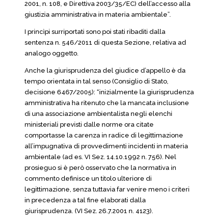
2001, n. 108, e Direttiva 2003/35/EC) dell’accesso alla
giustizia amministrativa in materia ambientale”.
I princìpi surriportati sono poi stati ribaditi dalla
sentenza n. 546/2011 di questa Sezione, relativa ad
analogo oggetto.
Anche la giurisprudenza del giudice d’appello è da
tempo orientata in tal senso (Consiglio di Stato,
decisione 6467/2005): “inizialmente la giurisprudenza
amministrativa ha ritenuto che la mancata inclusione
di una associazione ambientalista negli elenchi
ministeriali previsti dalle norme ora citate
comportasse la carenza in radice di legittimazione
all’impugnativa di provvedimenti incidenti in materia
ambientale (ad es. VI Sez. 14.10.1992 n. 756). Nel
prosieguo si è però osservato che la normativa in
commento definisce un titolo ulteriore di
legittimazione, senza tuttavia far venire meno i criteri
in precedenza a tal fine elaborati dalla
giurisprudenza. (VI Sez. 26.7.2001 n. 4123).