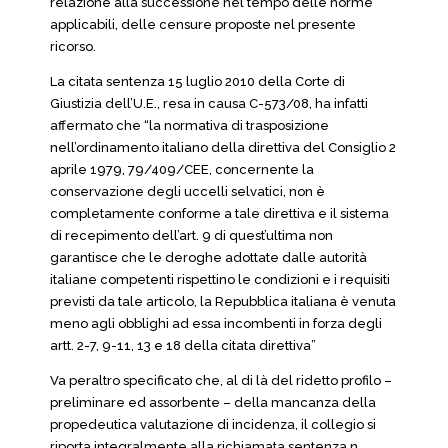
relazione alla successione nel tempo delle norme
applicabili, delle censure proposte nel presente
ricorso.
La citata sentenza 15 luglio 2010 della Corte di
Giustizia dell’U.E., resa in causa C-573/08, ha infatti
affermato che “la normativa di trasposizione
nell’ordinamento italiano della direttiva del Consiglio 2
aprile 1979, 79/409/CEE, concernente la
conservazione degli uccelli selvatici, non è
completamente conforme a tale direttiva e il sistema
di recepimento dell’art. 9 di quest’ultima non
garantisce che le deroghe adottate dalle autorità
italiane competenti rispettino le condizioni e i requisiti
previsti da tale articolo, la Repubblica italiana è venuta
meno agli obblighi ad essa incombenti in forza degli
artt. 2-7, 9-11, 13 e 18 della citata direttiva”
Va peraltro specificato che, al di là del ridetto profilo –
preliminare ed assorbente – della mancanza della
propedeutica valutazione di incidenza, il collegio si
riporta integralmente alla richiamata sentenza n.