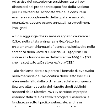
Ad avviso del collegio non sussistono ragioni per
discostarsi dal precedente specifico della Sezione,
per cui va ritenuta la fondatezza della censura in
esame, in accoglimento della quale, e assorbito
quant’altro, devono essere annullati i provvedimenti
impugnati.
A ciò si aggiunga che in sede di appello cautelare il
C.G.A., nella citata ordinanza n. 801/2010, ha
chiaramente richiamato le “considerazioni svolte nella
sentenza della Corte di Giustizia C.E. 15/7/2010 in
ordine alla trasposizione della Direttiva 2009/147/CE
che ha sostituito la Direttiva 75/409/CEE”.
Tale richiamo, oltre a superare il formale rilievo svolto
nella memoria dell’Avvocatura dello Stato (per cui il
riferimento fatto dalla ordinanza cautelare di questa
Sezione alla necessità del rispetto degli obblighi
nascenti dalla Direttiva 75/409 sarebbe improprio,
essendo stata tale direttiva “abrogata”), assevera la
fondatezza sotto il profilo sostanziale, anche in