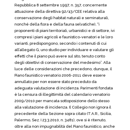
Repubblica 8 settembre 1997, n. 357, concernente
attuazione della direttiva 92/43/CEE relativa alla
conservazione degli habitat naturali e seminaturali,
nonché della flora e della fauna selvatiche), “i
proponenti di piani territoriali, urbanistici e di settore, ivi
compresi i piani agricoli e faunistico-venatori e le loro
varianti, predispongono, secondo i contenuti di cui
all’allegato G, uno studio per individuare e valutare gli
effetti che il piano può avere sul sito, tenuto conto
degli obiettivi di conservazione del medesimo”. Alla
luce delle considerazioni che precedono, dunque, il
Piano faunistico venatorio 2006-2011 deve essere
annullato per non essere stato preceduto da
adeguata valutazione di incidenza. Parimenti fondata
è la censura di illegittimità del calendario venatorio
2009/2010 per mancata sottoposizione dello stesso
alla valutazione di incidenza. Il Collegio non ignora il
precedente della Sezione sopra citato (T.A.R., Sicilia,
Palermo, Sez. I 23.3.2010, n. 3481), ove si è ritenuto,
oltre alla non impugnabilità del Piano faunistico, anche