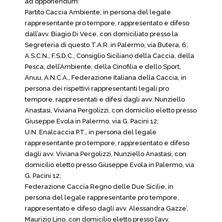
ad opponendum:
Partito Caccia Ambiente, in persona del legale
rappresentante pro tempore, rappresentato e difeso
dall’avv. Biagio Di Vece, con domiciliato presso la
Segreteria di questo T.A.R. in Palermo, via Butera, 6;
A.S.C.N., F.S.D.C., Consiglio Siciliano della Caccia, della
Pesca, dell’Ambiente, della Cinofilia e dello Sport,
Anuu, A.N.C.A., Federazione Italiana della Caccia, in
persona dei rispettivi rappresentanti legali pro
tempore, rappresentati e difesi dagli avv. Nunziello
Anastasi, Viviana Pergolizzi, con domicilio eletto presso
Giuseppe Evola in Palermo, via G. Pacini 12;
U.N. Enalcaccia P.T., in persona del legale
rappresentante pro tempore, rappresentato e difeso
dagli avv. Viviana Pergolizzi, Nunziello Anastasi, con
domicilio eletto presso Giuseppe Evola in Palermo, via
G. Pacini 12;
Federazione Caccia Regno delle Due Sicilie, in
persona del legale rappresentante pro tempore,
rappresentato e difeso dagli avv. Alessandra Gazze’,
Maurizio Lino, con domicilio eletto presso l’avv.