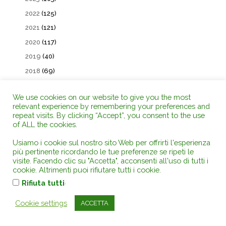
2022
(125)
2021
(121)
2020
(117)
2019
(40)
2018
(69)
2017
(39)
We use cookies on our website to give you the most
relevant experience by remembering your preferences and
Iscriviti alla NewsLetter GRATUITA
repeat visits. By clicking “Accept”, you consent to the use
of ALL the cookies.
Email
Usiamo i cookie sul nostro sito Web per offrirti l'esperienza
più pertinente ricordando le tue preferenze se ripeti le
visite. Facendo clic su "Accetta", acconsenti all'uso di tutti i
Procedendo accetti la privacy policy
cookie. Altrimenti puoi rifiutare tutti i cookie.
.
Rifiuta tutti
Cookie settings
ACCETTA
LIBRERIA ON LINE