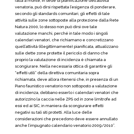
fatta a monte, in sede di pianificazione dell’attività
venatoria, può dirsi rispettata l’esigenza di ponderare,
secondo gli standards comunitari, gli effetti di tale
attività sulle zone sottoposte alla protezione dalla Rete
Natura 2000, lo stesso non può dirsi ove tale
valutazione manchi, perché in tale modo i singoli
calendari venatori, che richiamano e concretizzano
quell’attività (illegittimamente) pianificata, attualizzano
sulle dette zone protette il pericolo di danno che
proprio la valutazione di incidenza è chiamata a
scongiurare. Nella necessaria ottica di garantire gli
“effetti utili” della direttiva comunitaria sopra
richiamata, deve allora ritenersi che, in presenza di un
Piano faunistico venatorio non sottoposto a valutazione
di incidenza, debbano esserlo i calendari venatori che
autorizzino la caccia nelle ZPS od in zone limitrofe ad
essi ed ai SIC, in maniera da scongiurare effetti
negativi su tali siti protetti. Alla luce delle
considerazioni che precedono deve essere annullato
anche l’impugnato calendario venatorio 2009/2010”.