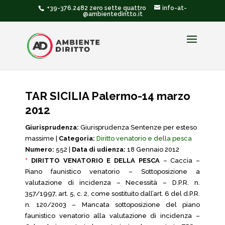
+39-376.2482 zero sette quattro
info-at-
@ambientediritto.it
TAR SICILIA Palermo-14 marzo
2012
Giurisprudenza:
Giurisprudenza Sentenze per esteso
massime |
Categoria:
Diritto venatorio e della pesca
Numero:
552 |
Data di udienza:
18 Gennaio 2012
*
DIRITTO VENATORIO E DELLA PESCA
– Caccia –
Piano faunistico venatorio – Sottoposizione a
valutazione di incidenza – Necessità – D.P.R. n.
357/1997, art. 5, c. 2, come sostituito dall’art. 6 del d.P.R.
n. 120/2003 – Mancata sottoposizione del piano
faunistico venatorio alla valutazione di incidenza –