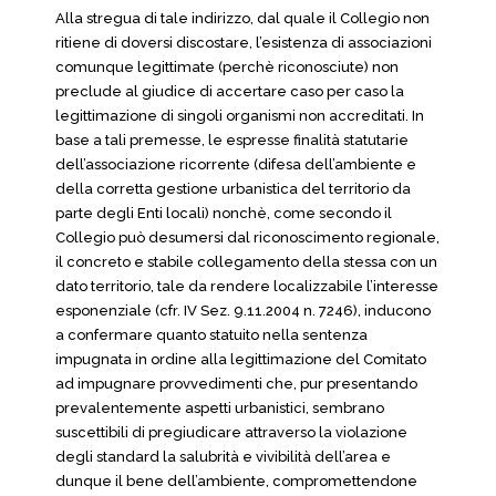
Alla stregua di tale indirizzo, dal quale il Collegio non
ritiene di doversi discostare, l’esistenza di associazioni
comunque legittimate (perchè riconosciute) non
preclude al giudice di accertare caso per caso la
legittimazione di singoli organismi non accreditati. In
base a tali premesse, le espresse finalità statutarie
dell’associazione ricorrente (difesa dell’ambiente e
della corretta gestione urbanistica del territorio da
parte degli Enti locali) nonchè, come secondo il
Collegio può desumersi dal riconoscimento regionale,
il concreto e stabile collegamento della stessa con un
dato territorio, tale da rendere localizzabile l’interesse
esponenziale (cfr. IV Sez. 9.11.2004 n. 7246), inducono
a confermare quanto statuito nella sentenza
impugnata in ordine alla legittimazione del Comitato
ad impugnare provvedimenti che, pur presentando
prevalentemente aspetti urbanistici, sembrano
suscettibili di pregiudicare attraverso la violazione
degli standard la salubrità e vivibilità dell’area e
dunque il bene dell’ambiente, compromettendone