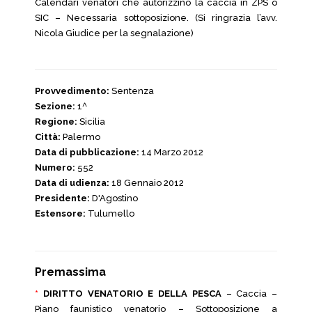
Calendari venatori che autorizzino la caccia in ZPS o
SIC – Necessaria sottoposizione. (Si ringrazia l’avv.
Nicola Giudice per la segnalazione)
Provvedimento:
Sentenza
Sezione:
1^
Regione:
Sicilia
Città:
Palermo
Data di pubblicazione:
14 Marzo 2012
Numero:
552
Data di udienza:
18 Gennaio 2012
Presidente:
D'Agostino
Estensore:
Tulumello
Premassima
*
DIRITTO VENATORIO E DELLA PESCA
– Caccia –
Piano faunistico venatorio – Sottoposizione a