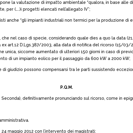
impone la valutazione di impatto ambientale “qualora, in base alle di
, per (…..)i progetti elencati nell’allegato IV”;
revisti anche “gli impianti industriali non termici per la produzion
a, che nel caso di specie, considerando quale dies a quo la data (
x art.12 D.Lgs.387/2003, alla data di notifica del ricorso (15/03/20
e unica, siccome aumentato di ulteriori 150 giorni in caso di previ
to di un impianto eolico per il passaggio da 600 kW a 2000 kW;
se di giudizio possono compensarsi tra le parti sussistendo eccezio
P.Q.M.
ne Seconda), definitivamente pronunciando sul ricorso, come in epigr
amministrativa.
 24 maggio 2012 con l’intervento dei magistrati: