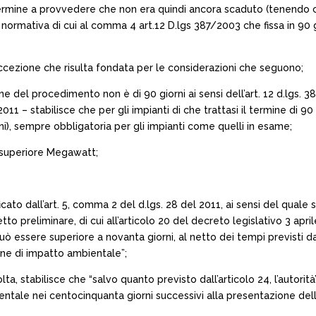
termine a provvedere che non era quindi ancora scaduto (tenendo
 normativa di cui al comma 4 art.12 D.lgs 387/2003 che fissa in 90 
cezione che risulta fondata per le considerazioni che seguono;
one del procedimento non è di 90 giorni ai sensi dell’art. 12 d.lgs.
 2011 – stabilisce che per gli impianti di che trattasi il termine d
ni), sempre obbligatoria per gli impianti come quelli in esame;
o superiore Megawatt;
cato dall’art. 5, comma 2 del d.lgs. 28 del 2011, ai sensi del quale 
tto preliminare, di cui all’articolo 20 del decreto legislativo 3 apri
ssere superiore a novanta giorni, al netto dei tempi previsti dall’
one di impatto ambientale”;
 volta, stabilisce che “salvo quanto previsto dall’articolo 24, l’a
tale nei centocinquanta giorni successivi alla presentazione dell’i