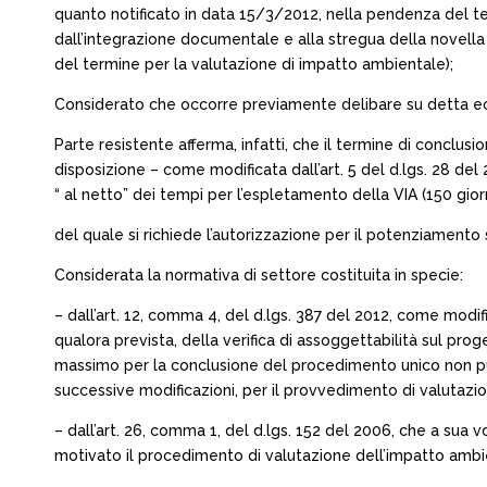
quanto notificato in data 15/3/2012, nella pendenza del 
dall’integrazione documentale e alla stregua della novella
del termine per la valutazione di impatto ambientale);
Considerato che occorre previamente delibare su detta ec
Parte resistente afferma, infatti, che il termine di conclusi
disposizione – come modificata dall’art. 5 del d.lgs. 28 del
“ al netto” dei tempi per l’espletamento della VIA (150 gior
del quale si richiede l’autorizzazione per il potenziament
Considerata la normativa di settore costituita in specie:
– dall’art. 12, comma 4, del d.lgs. 387 del 2012, come modifi
qualora prevista, della verifica di assoggettabilità sul proge
massimo per la conclusione del procedimento unico non può e
successive modificazioni, per il provvedimento di valutazi
– dall’art. 26, comma 1, del d.lgs. 152 del 2006, che a sua
motivato il procedimento di valutazione dell’impatto ambien