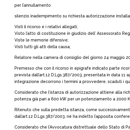
per l’annullamento
silenzio inadempimento su richiesta autorizzazione installaz
Visti il ricorso e i relativi allegati;
Visto l’atto di costituzione in giudizio dell’ Assessorato Regi
Viste le memorie difensive;
Visti tutti gli atti della causa;
Relatore nella camera di consiglio del giorno 24 maggio 2012
Premesso che con il ricorso in epigrafe indicato parte ricor
prevista dall’art.12 D.Lgs.387/2003, presentata in data 1
integrazione decorrono i termini a provvedere, scaduti i qu
Considerato che l’istanza di autorizzazione attiene alla ri
potenza già pari a 600 kW per un potenziamento a 2000 
Ritenuto che sulla predetta istanza, come successivamente i
dall’art.12 D.Lgs.387/2003, né ha indetto l’apposita confe
Considerato che l’Avvocatura distrettuale dello Stato di Pal