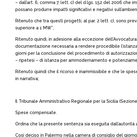
– dall’art. 6, comma 7, lett. c) del d.lgs. 152 del 2006 che 
possano produrre impatti significativi e negativi sull’ambiente
Ritenuto che tra questi progetti, al par. 2 lett. c), sono p
superiore a 1 MW”;
Ritenuto quindi, in adesione alla eccezione dell’Avvocatur
documentazione necessaria a rendere procedibile l’istanza e
giorni per la conclusione del procedimento di autorizzazion
– ripetesi – di istanza per ammodernamento e potenziamen
Ritenuto quindi che il ricorso è inammissibile e che le spe
in narrativa;
Il Tribunale Amministrativo Regionale per la Sicilia (Sezio
Spese compensate.
Ordina che la presente sentenza sia eseguita dall’autorità 
Così deciso in Palermo nella camera di consiglio del giorno