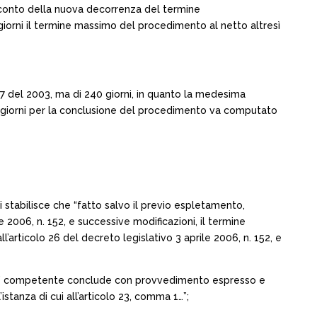
 conto della nuova decorrenza del termine
giorni il termine massimo del procedimento al netto altresì
 387 del 2003, ma di 240 giorni, in quanto la medesima
i 90 giorni per la conclusione del procedimento va computato
si stabilisce che “fatto salvo il previo espletamento,
le 2006, n. 152, e successive modificazioni, il termine
articolo 26 del decreto legislativo 3 aprile 2006, n. 152, e
utorità’ competente conclude con provvedimento espresso e
stanza di cui all’articolo 23, comma 1…”;