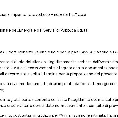
ione impianto fotovoltaico – ric. ex art 117 c.p.a
onale dell’Energia e dei Servizi di Pubblica Utilita’;
 il dott. Roberto Valenti e uditi per le parti l’Avv. A. Sartorio e l
rente si duole del silenzio illegittimamente serbato dall’Amministraz
1 agosto 2010 e successivamente integrata con la documentazione m
ali decorre a sua volta il termine per la proposizione del present
chiesta di ammodernamento di un impianto da fonte di energia rinno
Kw;
ntegrata, parte ricorrente contesta l’illegittimità del mancato pr
renza di servizi cui è demandato normativamente il compito di pro
ermo, costituitasi in giudizio per l’Amministrazione intimata, ha pr