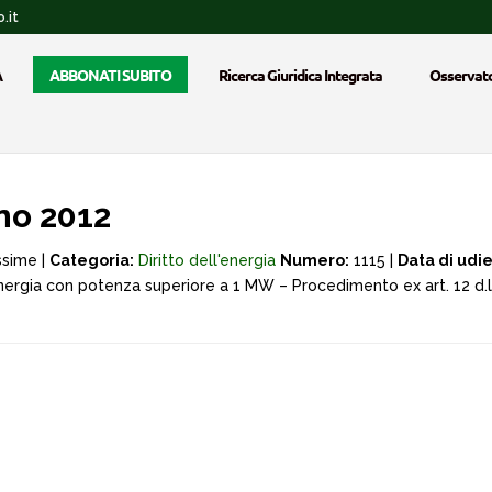
.it
A
ABBONATI SUBITO
Ricerca Giuridica Integrata
Osservato
no 2012
ssime |
Categoria:
Diritto dell'energia
Numero:
1115 |
Data di udi
nergia con potenza superiore a 1 MW – Procedimento ex art. 12 d.l