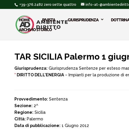
+39-376.2482 zero sette quattro
info-at-@ambientediritto
HOME
RIVISTA
GIURISPRUDENZA
DOTTRIN
ARCHIVIO STORICO
TAR SICILIA Palermo 1 giug
Giurisprudenza:
Giurisprudenza Sentenze per esteso ma
*
DIRITTO DELL’ENERGIA
– Impianti per la produzione di e
Provvedimento:
Sentenza
Sezione:
2^
Regione:
Sicilia
Città:
Palermo
Data di pubblicazione:
1 Giugno 2012