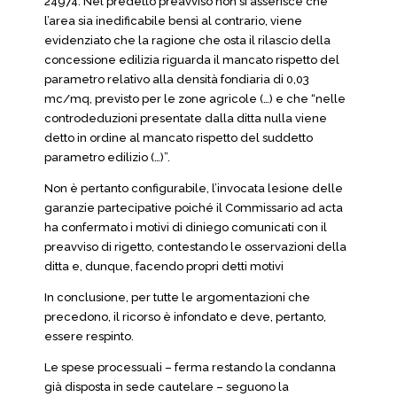
24974. Nel predetto preavviso non si asserisce che
l’area sia inedificabile bensì al contrario, viene
evidenziato che la ragione che osta il rilascio della
concessione edilizia riguarda il mancato rispetto del
parametro relativo alla densità fondiaria di 0,03
mc/mq, previsto per le zone agricole (…) e che “nelle
controdeduzioni presentate dalla ditta nulla viene
detto in ordine al mancato rispetto del suddetto
parametro edilizio (…)”.
Non è pertanto configurabile, l’invocata lesione delle
garanzie partecipative poiché il Commissario ad acta
ha confermato i motivi di diniego comunicati con il
preavviso di rigetto, contestando le osservazioni della
ditta e, dunque, facendo propri detti motivi
In conclusione, per tutte le argomentazioni che
precedono, il ricorso è infondato e deve, pertanto,
essere respinto.
Le spese processuali – ferma restando la condanna
già disposta in sede cautelare – seguono la