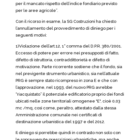
per il mancato rispetto dell’indice fondiario previsto
per le aree agricole”.
Con il ricorso in esame, la SG Costruzioni ha chiesto
l’annullamento del provvedimento di diniego per i
seguenti motivi:
1)Violazione dell’art.12, 1° comma del D.P.R. 380/2001.
Eccesso di potere per errore nei presupposti di fatto,
difetto di istruttoria, contraddittorietà e difetto di
motivazione. Parte ricorrente sostiene che il fondo, sia
nel previgente strumento urbanistico, sia nell’attuale
PRG è sempre stato ricompreso in zona E e che con
l’approvazione, nel 1993, del nuovo PRG avrebbe
“riacquistato” il potenziale edificatorio proprio dei fondi
ubicati nelle zone territoriali omogenee "E", cioè 0,03
mc /mq, così come, peraltro, attestato dalla stessa
Amministrazione comunale nei certificati di
destinazione urbanistica del 1997 e del 2012.
Il diniego si porrebbe quindi in contrasto non solo con
le sopravvenute prescrizioni urbanistiche, ma anche