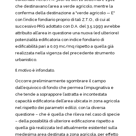
che destinavano l’area a verde agricolo, mentre la
conferma della destinazione a "verde agricolo — E"
con l’indice fondiario proprio di tali Z.T.O., di cui al
successivo PRG adottato con D.A. del 3.5.1993 avrebbe
attribuito all’area in questione una nuova (ed ulteriore)
potenzialità edificatoria con indice fondiario di
edificabilità pari a 0,03 mc/mq rispetto a quella già
realizzata nella vigenza del precedente strumento
urbanistico.
Il motivo è infondato.
Occorre preliminarmente sgombrare il campo
dall’equivoco di fondo che permea l’impugnativa e
che tende a soprappore l’astratta e incontestata
capacità edificatoria dell’area ubicata in zona agricola
nel rispetto dei parametri edilizi, con la diversa
questione – che é quella che rileva nel caso di specie
– della possibilità di ulteriore edificazione rispetto a
quella già realizzata (ed attualmente esistente) sulla
medesima area destinata a zona agricola, per effetto