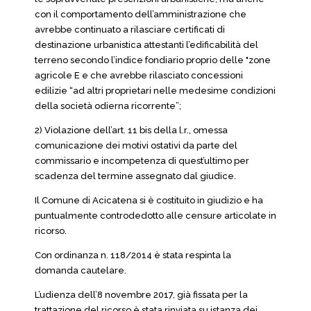
con il comportamento dell’amministrazione che
avrebbe continuato a rilasciare certificati di
destinazione urbanistica attestanti l’edificabilità del
terreno secondo l’indice fondiario proprio delle "zone
agricole E e che avrebbe rilasciato concessioni
edilizie “ad altri proprietari nelle medesime condizioni
della società odierna ricorrente”;
2) Violazione dell’art. 11 bis della l.r., omessa
comunicazione dei motivi ostativi da parte del
commissario e incompetenza di quest’ultimo per
scadenza del termine assegnato dal giudice.
Il Comune di Acicatena si è costituito in giudizio e ha
puntualmente controdedotto alle censure articolate in
ricorso.
Con ordinanza n. 118/2014 è stata respinta la
domanda cautelare.
L’udienza dell’8 novembre 2017, già fissata per la
trattazione del ricorso è stata rinviata su istanza dei