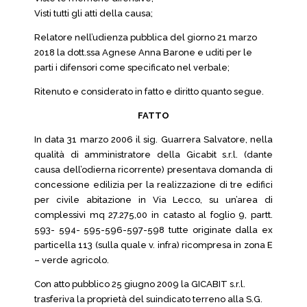
Visti tutti gli atti della causa;
Relatore nell’udienza pubblica del giorno 21 marzo
2018 la dott.ssa Agnese Anna Barone e uditi per le
parti i difensori come specificato nel verbale;
Ritenuto e considerato in fatto e diritto quanto segue.
FATTO
In data 31 marzo 2006 il sig. Guarrera Salvatore, nella
qualità di amministratore della Gicabit s.r.l. (dante
causa dell’odierna ricorrente) presentava domanda di
concessione edilizia per la realizzazione di tre edifici
per civile abitazione in Via Lecco, su un’area di
complessivi mq 27.275,00 in catasto al foglio 9, partt.
593- 594- 595-596-597-598 tutte originate dalla ex
particella 113 (sulla quale v. infra) ricompresa in zona E
– verde agricolo.
Con atto pubblico 25 giugno 2009 la GICABIT s.r.l.
trasferiva la proprietà del suindicato terreno alla S.G.