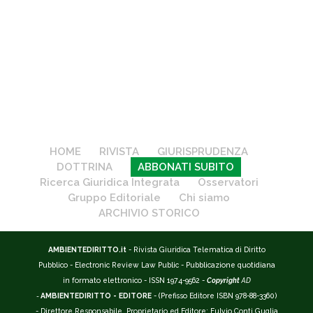
HOME
RIVISTA
GIURISPRUDENZA
DOTTRINA
ABBONATI SUBITO
Ricerca Giuridica Integrata
Osservatori
Gruppo Editoriale
Chi siamo
ARCHIVIO STORICO
AMBIENTEDIRITTO.it
- Rivista Giuridica Telematica di Diritto
Pubblico - Electronic Review Law Public - Pubblicazione quotidiana
in formato elettronico - ISSN 1974-9562 -
Copyright
AD
-
AMBIENTEDIRITTO - EDITORE
- (Prefisso Editore ISBN 978-88-3360)
- Direttore Responsabile, Proprietario ed Editore: Fulvio Conti Guglia