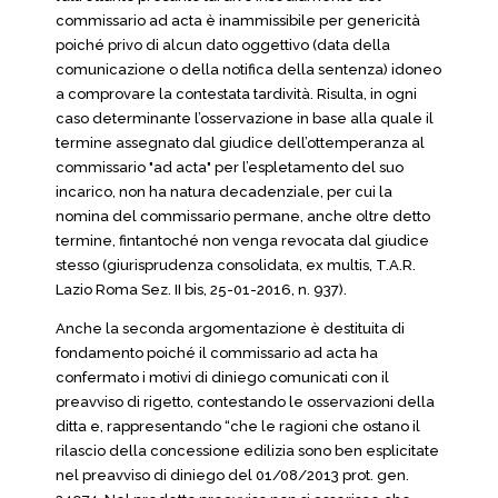
commissario ad acta è inammissibile per genericità
poiché privo di alcun dato oggettivo (data della
comunicazione o della notifica della sentenza) idoneo
a comprovare la contestata tardività. Risulta, in ogni
caso determinante l’osservazione in base alla quale il
termine assegnato dal giudice dell’ottemperanza al
commissario "ad acta" per l’espletamento del suo
incarico, non ha natura decadenziale, per cui la
nomina del commissario permane, anche oltre detto
termine, fintantoché non venga revocata dal giudice
stesso (giurisprudenza consolidata, ex multis, T.A.R.
Lazio Roma Sez. II bis, 25-01-2016, n. 937).
Anche la seconda argomentazione è destituita di
fondamento poiché il commissario ad acta ha
confermato i motivi di diniego comunicati con il
preavviso di rigetto, contestando le osservazioni della
ditta e, rappresentando “che le ragioni che ostano il
rilascio della concessione edilizia sono ben esplicitate
nel preavviso di diniego del 01/08/2013 prot. gen.