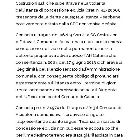
Costruzioni s.r.l. che subentrava nella titolarità
dell’istanza di concessione edilizia (prat. n. 41/2006),
presentata dalla dante causa; tale istanza – sebbene
positivamente esitata dalla CEC non veniva definita.
Con nota n. 10904 del 06/04/2012, la SG Costruzioni
diffidava il Comune di Acicatena a rilasciare la chiesta
concessione edilizia e nella permanente inerzia
dell’ente proponeva adiva questo TAR Catania che
con sentenza n. 2064 del 27 giugno 2013 dichiarava la
illegittimità del silenzio serbato dall’Amministrazione
comunale, con conseguente obbligo di pronunciarsi
espressamente sull’istanza entro il termine di giorni
trenta, nominando commissario ad acta il Dirigente
dell’Ufficio tecnico del Comune di Catania.
Con nota prot.n. 24974 dell’1 agosto 2013 il Comune di
Acicatena comunicava il preavviso di rigetto,
rappresentando quanto segue: “l’istanza di rilascio di
concessione edilizia non può essere accolta poiché
per il medesimo terreno era stata già rilasciata in data