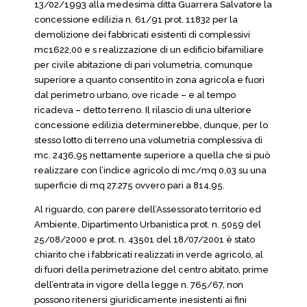
13/02/1993 alla medesima ditta Guarrera Salvatore la
concessione edilizia n. 61/91 prot. 11832 per la
demolizione dei fabbricati esistenti di complessivi
mc1622,00 e s realizzazione di un edificio bifamiliare
per civile abitazione di pari volumetria, comunque
superiore a quanto consentito in zona agricola e fuori
dal perimetro urbano, ove ricade – e al tempo
ricadeva – detto terreno. Il rilascio di una ulteriore
concessione edilizia determinerebbe, dunque, per lo
stesso lotto di terreno una volumetria complessiva di
mc. 2436,95 nettamente superiore a quella che si può
realizzare con l’indice agricolo di mc/mq 0,03 su una
superficie di mq 27.275 ovvero pari a 814,95.
Al riguardo, con parere dell’Assessorato territorio ed
Ambiente, Dipartimento Urbanistica prot. n. 5059 del
25/08/2000 e prot. n. 43501 del 18/07/2001 è stato
chiarito che i fabbricati realizzati in verde agricolo, al
di fuori della perimetrazione del centro abitato, prime
dell’entrata in vigore della legge n. 765/67, non
possono ritenersi giuridicamente inesistenti ai fini