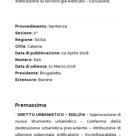
edificazione su terreno già edificato – Esclusione.
Provvedimento:
Sentenza
Sezione:
2^
Regione:
Sicilia
Città:
Catania
Data di pubblicazione:
24 Aprile 2018
Numero:
840
Data di udienza:
21 Marzo 2018
Presidente:
Brugaletta
Estensore:
Barone
Premassima
*
DIRITTO URBANISTICO – EDILIZIA
– Approvazione di
nuovo strumento urbanistico – Conferma della
destinazione urbanistica precedente – Attribuzione di
ulteriore potenziale edificatorio – Inconfigurabilità –