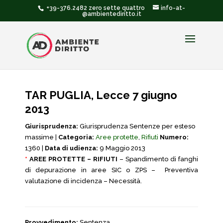
+39-376.2482 zero sette quattro
info-at-
@ambientediritto.it
TAR PUGLIA, Lecce 7 giugno
2013
Giurisprudenza:
Giurisprudenza Sentenze per esteso
massime |
Categoria:
Aree protette
,
Rifiuti
Numero:
1360 |
Data di udienza:
9 Maggio 2013
*
AREE PROTETTE – RIFIUTI
– Spandimento di fanghi
di depurazione in aree SIC o ZPS – Preventiva
valutazione di incidenza – Necessità.
Provvedimento:
Sentenza