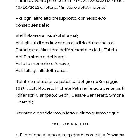
Taranto avente protocollo n. PTA/2012/0092145/P del
30/10/2012 diretta al Ministero dell’Ambiente;
– di ogni altro atto presupposto, connesso e/o
consequenziale;
Visti il ricorso e i relativi allegati;
Visti gli atti di costituzione in giudizio di Provincia di
Taranto e di Ministero dell’Ambiente e della Tutela
del Territorio e del Mare;
Viste le memorie difensive;
Visti tutti gli atti della causa;
Relatore nell’udienza pubblica del giorno 9 maggio
2013 il dott. Roberto Michele Palmieri e uditi per le parti
i difensori Giampaolo Sechi, Cesare Semeraro, Simona
Libertini.;
Ritenuto e considerato in fatto e diritto quanto segue.
FATTO e DIRITTO
1. È impugnata la nota in epigrafe, con cui la Provincia