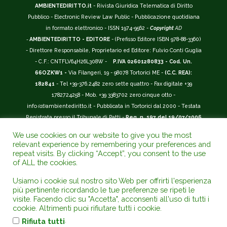
AMBIENTEDIRITTO.it
- Rivista Giuridica Telematica di Diritto
Pubblico - Electronic Review Law Public - Pubblicazione quotidiana
in formato elettronico - ISSN 1974-9562 -
Copyright
AD
-
AMBIENTEDIRITTO - EDITORE
- (Prefisso Editore ISBN 978-88-3360)
- Direttore Responsabile, Proprietario ed Editore: Fulvio Conti Guglia
- C.F.: CNTFLV64H26L308W -
P.IVA 02601280833 - Cod. Un.
66OZKW1 -
Via Filangeri, 19 - 98078 Tortorici ME -
(C.C. REA):
182841
- Tel +39-376.2482 zero sette quattro - Fax digitale +39
1782724258 - Mob. +39 3383702 zero cinque otto -
info
(at)
ambientediritto.it - Pubblicata in Tortorici dal 2000 - Testata
Registrata presso il Tribunale di Patti -
Reg. n. 197 del 19/07/2006
-
(BarCode 9 771974 956204)
-
R.O.C. n. 44135.
We use cookies on our website to give you the most
__________
relevant experience by remembering your preferences and
La Rivista Giuridica
AMBIENTEDIRITTO.IT
-
ISSN 1974-9562
è
repeat visits. By clicking “Accept”, you consent to the use
of ALL the cookies.
riconosciuta ed inserita nell'Area 12 - (
Classe A
) -
Riviste Scientifiche
Giuridiche.
ANVUR
: Agenzia Nazionale di Valutazione del Sistema
Usiamo i cookie sul nostro sito Web per offrirti l'esperienza
Universitario e della Ricerca (D.P.R. n.76/2010). Valutazione della Qualità della
più pertinente ricordando le tue preferenze se ripeti le
Ricerca (
VQR
); Autovalutazione, Valutazione periodica, Accreditamento (
AVA
);
visite. Facendo clic su "Accetta", acconsenti all'uso di tutti i
Abilitazione Scientifica Nazionale (
ASN
). Repertorio del Foro Italiano Abbr.
cookie. Altrimenti puoi rifiutare tutti i cookie.
www.ambientediritto.it. - Catalogo (
CINECA
) - Codice rivista: E197807 -
.
Rifiuta tutti