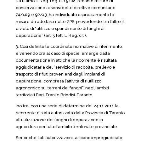
Da ultimo, il Reg. reg. n. 15/08, recante misure di
conservazione ai sensi delle direttive comunitarie
74/409 e 92/43, ha individuato espressamente le
misure da adottarsi nelle ZPS, prevedendo, tra l’altro, il
divieto di “utilizzo e spandimento di fanghi di
depurazione” (art. 5 lett. L, Reg. cit.).
3. Così definite le coordinate normative di riferimento,
e venendo ora al caso di specie, emerge dalla
documentazione in atti che la ricorrente è risultata
aggiudicataria del “servizio di raccolta, prelievo e
trasporto di rifiuti provenienti dagli impianti di
depurazione, compresa l’attività di riutilizzo
agronomico sui terreni dei fanghi”, negli ambiti
territoriali Bari-Trani e Brindisi-Taranto.
Inoltre, con una serie di determine del 24.11.2011 la
ricorrente è stata autorizzata dalla Provincia di Taranto
all’utilizzazione dei fanghi di depurazione in
agricoltura per tutto l’ambito territoriale provinciale.
Senonché, tali autorizzazioni lasciano impregiudicato