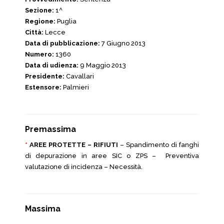
Sezione:
1^
Regione:
Puglia
Città:
Lecce
Data di pubblicazione:
7 Giugno 2013
Numero:
1360
Data di udienza:
9 Maggio 2013
Presidente:
Cavallari
Estensore:
Palmieri
Premassima
*
AREE PROTETTE – RIFIUTI
– Spandimento di fanghi
di depurazione in aree SIC o ZPS – Preventiva
valutazione di incidenza – Necessità.
Massima