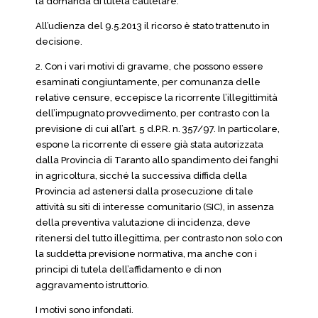
la domanda di tutela cautelare.
All’udienza del 9.5.2013 il ricorso è stato trattenuto in
decisione.
2. Con i vari motivi di gravame, che possono essere
esaminati congiuntamente, per comunanza delle
relative censure, eccepisce la ricorrente l’illegittimità
dell’impugnato provvedimento, per contrasto con la
previsione di cui all’art. 5 d.P.R. n. 357/97. In particolare,
espone la ricorrente di essere già stata autorizzata
dalla Provincia di Taranto allo spandimento dei fanghi
in agricoltura, sicché la successiva diffida della
Provincia ad astenersi dalla prosecuzione di tale
attività su siti di interesse comunitario (SIC), in assenza
della preventiva valutazione di incidenza, deve
ritenersi del tutto illegittima, per contrasto non solo con
la suddetta previsione normativa, ma anche con i
principi di tutela dell’affidamento e di non
aggravamento istruttorio.
I motivi sono infondati.