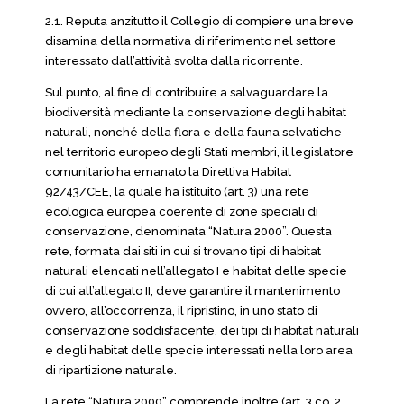
2.1. Reputa anzitutto il Collegio di compiere una breve
disamina della normativa di riferimento nel settore
interessato dall’attività svolta dalla ricorrente.
Sul punto, al fine di contribuire a salvaguardare la
biodiversità mediante la conservazione degli habitat
naturali, nonché della flora e della fauna selvatiche
nel territorio europeo degli Stati membri, il legislatore
comunitario ha emanato la Direttiva Habitat
92/43/CEE, la quale ha istituito (art. 3) una rete
ecologica europea coerente di zone speciali di
conservazione, denominata “Natura 2000”. Questa
rete, formata dai siti in cui si trovano tipi di habitat
naturali elencati nell’allegato I e habitat delle specie
di cui all’allegato II, deve garantire il mantenimento
ovvero, all’occorrenza, il ripristino, in uno stato di
conservazione soddisfacente, dei tipi di habitat naturali
e degli habitat delle specie interessati nella loro area
di ripartizione naturale.
La rete “Natura 2000” comprende inoltre (art. 3 co. 2