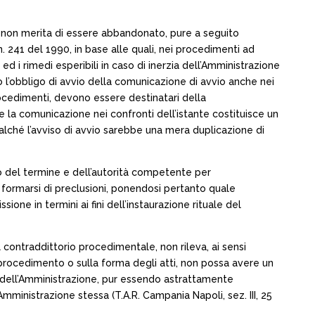
te non merita di essere abbandonato, pure a seguito
. n. 241 del 1990, in base alle quali, nei procedimenti ad
d i rimedi esperibili in caso di inerzia dell’Amministrazione
o l’obbligo di avvio della comunicazione di avvio anche nei
procedimenti, devono essere destinatari della
le la comunicazione nei confronti dell’istante costituisce un
lché l’avviso di avvio sarebbe una mera duplicazione di
nto del termine e dell’autorità competente per
 formarsi di preclusioni, ponendosi pertanto quale
one in termini ai fini dell’instaurazione rituale del
 contraddittorio procedimentale, non rileva, ai sensi
 procedimento o sulla forma degli atti, non possa avere un
tà dell’Amministrazione, pur essendo astrattamente
Amministrazione stessa (T.A.R. Campania Napoli, sez. III, 25