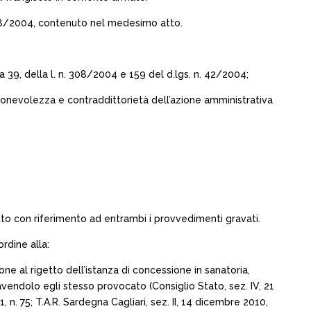
n. 308/2004, contenuto nel medesimo atto.
ma 39, della l. n. 308/2004 e 159 del d.lgs. n. 42/2004;
ragionevolezza e contraddittorietà dell’azione amministrativa
to con riferimento ad entrambi i provvedimenti gravati.
rdine alla:
one al rigetto dell’istanza di concessione in sanatoria,
vendolo egli stesso provocato (Consiglio Stato, sez. IV, 21
1, n. 75; T.A.R. Sardegna Cagliari, sez. II, 14 dicembre 2010,