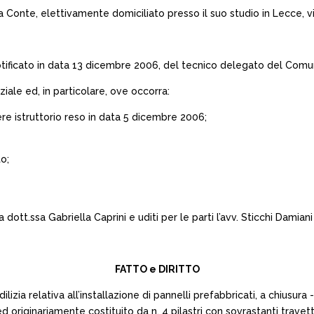
Conte, elettivamente domiciliato presso il suo studio in Lecce, via
tificato in data 13 dicembre 2006, del tecnico delegato del Comu
ale ed, in particolare, ove occorra:
re istruttorio reso in data 5 dicembre 2006;
o;
ott.ssa Gabriella Caprini e uditi per le parti l’avv. Sticchi Damiani p
FATTO e DIRITTO
edilizia relativa all’installazione di pannelli prefabbricati, a chius
 originariamente costituito da n. 4 pilastri con sovrastanti travet