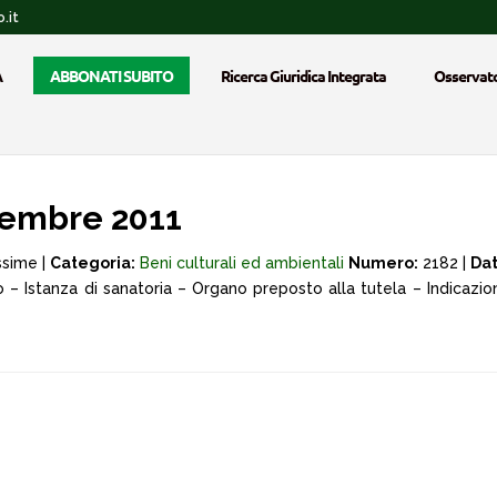
.it
A
ABBONATI SUBITO
Ricerca Giuridica Integrata
Osservato
cembre 2011
ssime |
Categoria:
Beni culturali ed ambientali
Numero:
2182 |
Dat
– Istanza di sanatoria – Organo preposto alla tutela – Indicazion