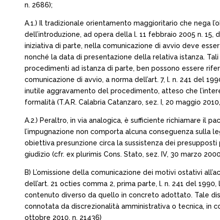
n. 2686);
A.1.) Il tradizionale orientamento maggioritario che nega 
dell’introduzione, ad opera della l. 11 febbraio 2005 n. 15, de
iniziativa di parte, nella comunicazione di avvio deve esser
nonché la data di presentazione della relativa istanza. Tal
procedimenti ad istanza di parte, ben possono essere riferit
comunicazione di avvio, a norma dell’art. 7, l. n. 241 del 19
inutile aggravamento del procedimento, atteso che l’inter
formalità (T.A.R. Calabria Catanzaro, sez. I, 20 maggio 2010,
A.2.) Peraltro, in via analogica, è sufficiente richiamare i
l’impugnazione non comporta alcuna conseguenza sulla legit
obiettiva presunzione circa la sussistenza dei presupposti p
giudizio (cfr. ex plurimis Cons. Stato, sez. IV, 30 marzo 2000,
B) L’omissione della comunicazione dei motivi ostativi all’a
dell’art. 21 octies comma 2, prima parte, l. n. 241 del 199
contenuto diverso da quello in concreto adottato. Tale dis
connotata da discrezionalità amministrativa o tecnica, in co
ottobre 2010, n. 21436)