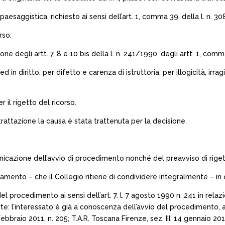
à paesaggistica, richiesto ai sensi dell’art. 1, comma 39, della l. 
rso:
ne degli artt. 7, 8 e 10 bis della l. n. 241/1990, degli artt. 1, com
in diritto, per difetto e carenza di istruttoria, per illogicità, ir
r il rigetto del ricorso.
 trattazione la causa è stata trattenuta per la decisione.
icazione dell’avvio di procedimento nonché del preavviso di riget
amento – che il Collegio ritiene di condividere integralmente – in o
 procedimento ai sensi dell’art. 7. l. 7 agosto 1990 n. 241 in relazi
te: l’interessato è già a conoscenza dell’avvio del procedimento, a
febbraio 2011, n. 205; T.A.R. Toscana Firenze, sez. III, 14 gennaio 201