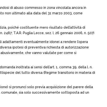
andosi di abuso commesso in zona vincolata ancora in
tanto non ultimato alla data del 31 marzo 2003, come
izia, poiché costituente mero risultato dell’attività di
n. 2487; T.A.R. Puglia Lecce, sez. I, 26 gennaio 2006, n. 507)
a gli adattamenti eventualmente idonei a rendere l’opera
diversa ipotesi di preventiva richiesta di autorizzazione
ate abusivamente, che vanno valutate per come si
manda inoltrata ai sensi dell’art. 1, comma 39, della l. n.
attispecie del tutto diversa (Regime transitorio in materia di
ione) si pronunci solo previa acquisizione del parere della
tà comunale, sia solo successivamente sottoposta ad un