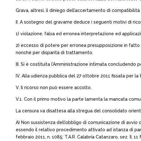
Grava, altresì, il diniego dell’accertamento di compatibilit
II. A sostegno del gravame deduce i seguenti motivi di rico
1) violazione, falsa ed erronea interpretazione ed applicazio
2) eccesso di potere per erronea presupposizione in fatto ed 
nonché per disparità di trattamento.
III. Si è costituita l’Amministrazione intimata concludendo pe
IV. Alla udienza pubblica del 27 ottobre 2011 fissata per la
V. Il ricorso non può essere accolto.
V.1. Con il primo motivo la parte lamenta la mancata comun
La censura va disattesa alla stregua del consolidato orient
A) Non sussistenza dell’obbligo di comunicazione di avvio del
essendo il relativo procedimento attivato ad istanza di par
febbraio 2011, n. 1085; T.A.R. Calabria Catanzaro, sez. II, 11 