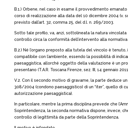
B.1.) Orbene, nel caso in esame il provvedimento emanato
corso di realizzazione alla data del 10 dicembre 2004 (v. 
previsto dall’art. 32, comma 25, del d.l. n. 269/2003.
Sotto tale profilo, va, anzi, sottolineata la natura vincolat
controllo circa la conformità dell’intervento alla normativa 
B.2.) Né l’organo preposto alla tutela del vincolo è tenuto,
compatibile con l’ambiente, essendo la possibilità di indica
paesaggistica, allorché oggetto della valutazione è un prog
presentano (T.A.R. Toscana Firenze, sez. III, 14 gennaio 2011,
V.2. Con il secondo motivo di gravame, la parte deduce un v
308/2004 (condono paesaggistico) di un “iter”, quello di cui 
autorizzazione paesaggistica).
In particolare, mentre la prima disciplina prevede che l’Am
Soprintendenza, la seconda normativa dispone, invece, che
controllo di legittimità da parte della Soprintendenza.
Il motivo è infondato.