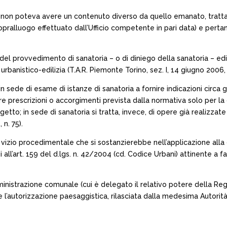
 non poteva avere un contenuto diverso da quello emanato, tratt
sopralluogo effettuato dall’Ufficio competente in pari data) e per
a del provvedimento di sanatoria – o di diniego della sanatoria – edil
urbanistico-edilizia (T.A.R. Piemonte Torino, sez. I, 14 giugno 2006, 
 in sede di esame di istanze di sanatoria a fornire indicazioni circ
re prescrizioni o accorgimenti prevista dalla normativa solo per la 
etto; in sede di sanatoria si tratta, invece, di opere già realizz
 n. 75).
izio procedimentale che si sostanzierebbe nell’applicazione alla do
all’art. 159 del d.lgs. n. 42/2004 (cd. Codice Urbani) attinente a f
ministrazione comunale (cui è delegato il relativo potere della Reg
 l’autorizzazione paesaggistica, rilasciata dalla medesima Autori