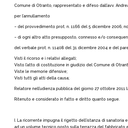
Comune di Otranto, rappresentato e difeso dall’avv. Andrea 
per l’annullamento
– del provvedimento prot. n. 1166 del 5 dicembre 2006, no
– di ogni altro atto presupposto, connesso e/o consequenzi
del verbale prot. n. 11408 del 31 dicembre 2004 e del pare
Visti il ricorso e i relativi allegati;
Visto l’atto di costituzione in giudizio del Comune di Otrant
Viste le memorie difensive;
Visti tutti gli atti della causa;
Relatore nell’udienza pubblica del giorno 27 ottobre 2011 la d
Ritenuto e considerato in fatto e diritto quanto segue.
I. La ricorrente impugna il rigetto dell’istanza di sanatoria 
ad un volume tecnico posto sulla terrazza del fabbricato ed