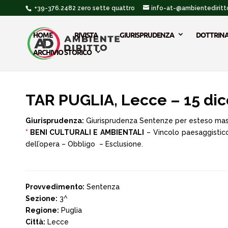
+39-376.2482 zero sette quattro
info-at-@ambientediritto
HOME
RIVISTA
GIURISPRUDENZA
DOTTRIN
ARCHIVIO STORICO
TAR PUGLIA, Lecce – 15 di
Giurisprudenza:
Giurisprudenza Sentenze per esteso ma
*
BENI CULTURALI E AMBIENTALI
– Vincolo paesaggistico 
dell’opera – Obbligo – Esclusione.
Provvedimento:
Sentenza
Sezione:
3^
Regione:
Puglia
Città:
Lecce