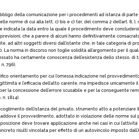
l’obbligo della comunicazione per i procedimenti ad istanza di par
lle norme di cui alla lett. c) bis e c) ter, del comma 2 dell’art. 8, l
e indicata la data entro la quale il procedimento deve concludersi e
i previsioni, che a parere di alcuni hanno definitivamente consacrat
e, ad altri soggetti diversi dall’istante che, in tale categoria di 
90. La norma in discorso non toglie solidità all’argomento per il qua
essato ha certamente conoscenza dell’esistenza dello stesso, di ta
 n. 796).
l pacifico orientamento per cui l’omessa indicazione nel provvedime
timità e l’efficacia dell’atto carente, ma impedisce unicamente il
er la concessione dell’errore scusabile e per la conseguente remissi
 n. 1814).
ccoglimento dell’istanza del privato, strumento atto a potenziare il
0, laddove il provvedimento, adottato in violazione delle norme sul
posizione deve trovare applicazione anche nei casi in cui l’attivi
ncreto risulti vincolata per effetto di un autovincolo imposto dall’