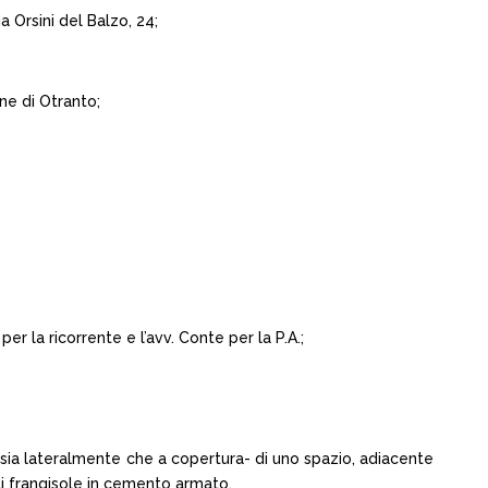
 Orsini del Balzo, 24;
ne di Otranto;
er la ricorrente e l’avv. Conte per la P.A.;
ura -sia lateralmente che a copertura- di uno spazio, adiacente
ti frangisole in cemento armato.