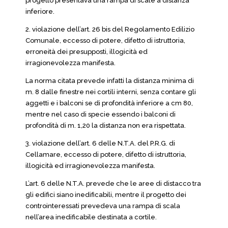
progetto presentava una rampa di scale a distanza
inferiore.
2. violazione dell’art. 26 bis del Regolamento Edilizio
Comunale, eccesso di potere, difetto di istruttoria,
erroneità dei presupposti, illogicità ed
irragionevolezza manifesta.
La norma citata prevede infatti la distanza minima di
m. 8 dalle finestre nei cortili interni, senza contare gli
aggetti e i balconi se di profondità inferiore a cm 80,
mentre nel caso di specie essendo i balconi di
profondità di m. 1,20 la distanza non era rispettata.
3. violazione dell’art. 6 delle N.T.A. del P.R.G. di
Cellamare, eccesso di potere, difetto di istruttoria,
illogicità ed irragionevolezza manifesta.
L’art. 6 delle N.T.A. prevede che le aree di distacco tra
gli edifici siano inedificabili, mentre il progetto dei
controinteressati prevedeva una rampa di scala
nell’area inedificabile destinata a cortile.