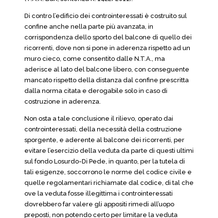
Di contro l’edificio dei controinteressati è costruito sul
confine anche nella parte più avanzata, in
corrispondenza dello sporto del balcone di quello dei
ricorrenti, dove non si pone in aderenza rispetto ad un
muro cieco, come consentito dalle N.T.A., ma
aderisce al lato del balcone libero, con conseguente
mancato rispetto della distanza dal confine prescritta
dalla norma citata e derogabile solo in caso di
costruzione in aderenza.
Non osta a tale conclusione il rilievo, operato dai
controinteressati, della necessità della costruzione
sporgente, e aderente al balcone dei ricorrenti, per
evitare l’esercizio della veduta da parte di questi ultimi
sul fondo Losurdo-Di Pede, in quanto, per la tutela di
tali esigenze, soccorrono le norme del codice civile e
quelle regolamentari richiamate dal codice, di tal che
ove la veduta fosse illegittima i controinteressati
dovrebbero far valere gli appositi rimedi all’uopo
preposti, non potendo certo per limitare la veduta