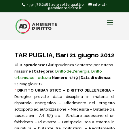
+39-376.2482 zero sette quattro
info-at-
@ambientediritto.it
TAR PUGLIA, Bari 21 giugno 2012
Giurisprudenza:
Giurisprudenza Sentenze per esteso
massime |
Categoria:
Diritto dell'energia
,
Diritto
urbanistico - edilizia
Numero:
1219 |
Data di udienza:
24 Maggio 2012
*
DIRITTO URBANISTICO – DIRITTO DELL’ENERGIA
–
Deroghe previste dalla disciplina in materia di
risparmio energetico – Riferimento nel progetto
sottoposto ad autorizzazione – Necessità – Distanze tra
costruzioni – Art. 873 c.c. – Strutture accessorie di un
fabbricato – Rilevanza – Fattispecie: scala esterna in
muratura – Distanze tra costruzioni – Regolamento