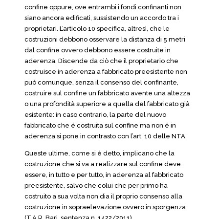
confine oppure, ove entrambi i fondi confinanti non
siano ancora edificati, sussistendo un accordo tra i
proprietari. L’articolo 10 specifica, altresì, che le
costruzioni debbono osservare la distanza di 5 metri
dal confine ovvero debbono essere costruite in
aderenza. Discende da ciò che il proprietario che
costruisce in aderenza a fabbricato preesistente non
può comunque, senza il consenso del confinante,
costruire sul confine un fabbricato avente una altezza
o una profondità superiore a quella del fabbricato già
esistente: in caso contrario, la parte del nuovo
fabbricato che é costruita sul confine ma non é in
aderenza si pone in contrasto con l’art. 10 delle NTA.
Queste ultime, come si é detto, implicano che la
costruzione che si va a realizzare sul confine deve
essere, in tutto e per tutto, in aderenza al fabbricato
preesistente, salvo che colui che per primo ha
costruito a sua volta non dia il proprio consenso alla
costruzione in sopraelevazione ovvero in sporgenza
(T.A.R. Bari, sentenza n. 1422/2011).