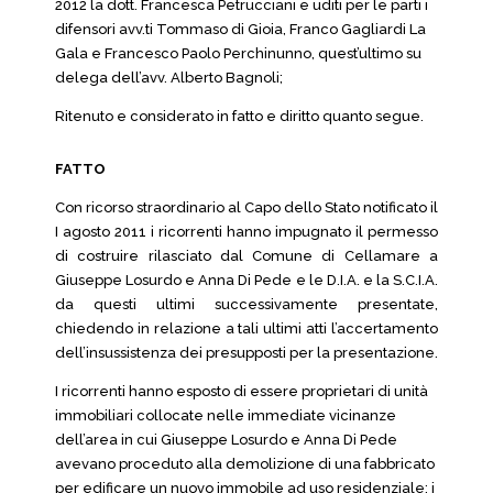
2012 la dott. Francesca Petrucciani e uditi per le parti i
difensori avv.ti Tommaso di Gioia, Franco Gagliardi La
Gala e Francesco Paolo Perchinunno, quest’ultimo su
delega dell’avv. Alberto Bagnoli;
Ritenuto e considerato in fatto e diritto quanto segue.
FATTO
Con ricorso straordinario al Capo dello Stato notificato il
I agosto 2011 i ricorrenti hanno impugnato il permesso
di costruire rilasciato dal Comune di Cellamare a
Giuseppe Losurdo e Anna Di Pede e le D.I.A. e la S.C.I.A.
da questi ultimi successivamente presentate,
chiedendo in relazione a tali ultimi atti l’accertamento
dell’insussistenza dei presupposti per la presentazione.
I ricorrenti hanno esposto di essere proprietari di unità
immobiliari collocate nelle immediate vicinanze
dell’area in cui Giuseppe Losurdo e Anna Di Pede
avevano proceduto alla demolizione di una fabbricato
per edificare un nuovo immobile ad uso residenziale; i