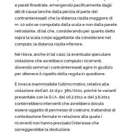
e pareti finestrate, emergendo pacificamente dagli
atti di causa (anche dalla perizia di parte dei
controinteressati) che la distanza risulta maggiore di
m. 10 solo se computata dalla scala e non dalla parete
retrostante, di tal che, considerando per quanto detto
sopra la scala corpo aggettante da considerare nel
computo, la distanza risulta inferiore.
Né rileva, anche in tal caso, la eventuale speculare
violazione che avrebbero compiuto i ricorrenti,
dovendo semmai i controinteressati agire in giudizio
per ottenere il rispetto della regola in questione.
È invece inammissibile l’ultimo motivo, relativo alla
violazione dell’art. 22 d.p.r. 380/2001, poiché le varianti
presentate con le D.I.A. del 16.2.2011 e del 3.6.2011
conterrebbero interventi che avrebbero dovuto
essere oggetto di permesso di costruire, trattandosi di
contestazione formale in relazione alla quale i
ricorrenti non hanno precisato l’interesse che
sorreggerebbe la deduzione.