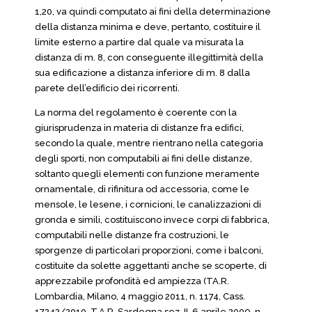
1,20, va quindi computato ai fini della determinazione
della distanza minima e deve, pertanto, costituire il
limite esterno a partire dal quale va misurata la
distanza di m. 8, con conseguente illegittimità della
sua edificazione a distanza inferiore di m. 8 dalla
parete dell’edificio dei ricorrenti.
La norma del regolamento è coerente con la
giurisprudenza in materia di distanze fra edifici,
secondo la quale, mentre rientrano nella categoria
degli sporti, non computabili ai fini delle distanze,
soltanto quegli elementi con funzione meramente
ornamentale, di rifinitura od accessoria, come le
mensole, le lesene, i cornicioni, le canalizzazioni di
gronda e simili, costituiscono invece corpi di fabbrica,
computabili nelle distanze fra costruzioni, le
sporgenze di particolari proporzioni, come i balconi,
costituite da solette aggettanti anche se scoperte, di
apprezzabile profondità ed ampiezza (TA.R.
Lombardia, Milano, 4 maggio 2011, n. 1174, Cass.
17242/2010, T.A.R. Sardegna sez. II, 6 aprile 2009, n.