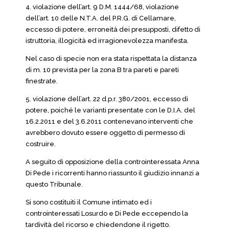
4. violazione dell’art. 9 D.M. 1444/68, violazione
dell’art. 10 delle N.T.A. del P.R.G. di Cellamare,
eccesso di potere, erroneità dei presupposti, difetto di
istruttoria, illogicità ed irragionevolezza manifesta.
Nel caso di specie non era stata rispettata la distanza
di m. 10 prevista per la zona B tra pareti e pareti
finestrate.
5. violazione dell’art. 22 d.p.r. 380/2001, eccesso di
potere, poiché le varianti presentate con le D.I.A. del
16.2.2011 e del 3.6.2011 contenevano interventi che
avrebbero dovuto essere oggetto di permesso di
costruire.
A seguito di opposizione della controinteressata Anna
Di Pede i ricorrenti hanno riassunto il giudizio innanzi a
questo Tribunale.
Si sono costituiti il Comune intimato ed i
controinteressati Losurdo e Di Pede eccependo la
tardività del ricorso e chiedendone il rigetto.