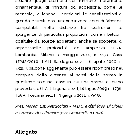
soltanto quegli elementi con funzione meramente
ornamentale, di rifinitura od accessoria, come le
mensole, le lesene, i cornicioni, le canalizzazioni di
gronda e simili, costituiscono invece corpi di fabbrica,
computabili nelle distanze fra costruzioni, le
sporgenze di particolari proporzioni, come i balconi,
costituite da solette aggettanti anche se scoperte, di
apprezzabile profondità ed ampiezza (TA.R.
Lombardia, Milano, 4 maggio 2011, n. 1174, Cass.
17242/2010, T.A.R. Sardegna sez. II, 6 aprile 2009, n.
432). Il balcone aggettante può essere ricompreso nel
computo della distanza ai sensi della norma in
questione solo nel caso in cui una norma di piano
preveda ciò (T.A.R. Liguria, sez. I, 10 luglio 2009 n. 1736,
T.A.R. Toscana sez. III, 9 giugno 2011 n. 993).
Pres. Morea, Est. Petrucciani – M.D.C. e altri (avv. Di Gioia)
c. Comune di Cellamare (avv. Gagliardi La Gala)
Allegato