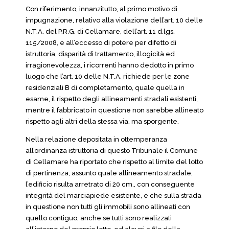
Con riferimento, innanzitutto, al primo motivo di
impugnazione, relativo alla violazione dell’art. 10 delle
N.T.A. del P.R.G. di Cellamare, dell’art. 11 d.lgs.
115/2008, e all’eccesso di potere per difetto di
istruttoria, disparità di trattamento, illogicità ed
irragionevolezza, i ricorrenti hanno dedotto in primo
luogo che l’art. 10 delle N.T.A. richiede per le zone
residenziali B di completamento, quale quella in
esame, il rispetto degli allineamenti stradali esistenti,
mentre il fabbricato in questione non sarebbe allineato
rispetto agli altri della stessa via, ma sporgente.
Nella relazione depositata in ottemperanza
all’ordinanza istruttoria di questo Tribunale il Comune
di Cellamare ha riportato che rispetto al limite del lotto
di pertinenza, assunto quale allineamento stradale,
l’edificio risulta arretrato di 20 cm., con conseguente
integrità del marciapiede esistente, e che sulla strada
in questione non tutti gli immobili sono allineati con
quello contiguo, anche se tutti sono realizzati