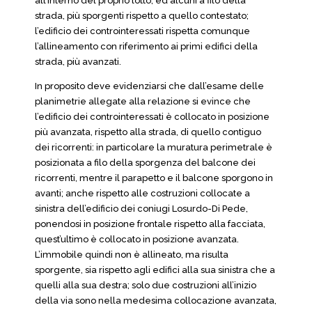
all’interno del proprio lotto, ed alcuni a filo della
strada, più sporgenti rispetto a quello contestato;
l’edificio dei controinteressati rispetta comunque
l’allineamento con riferimento ai primi edifici della
strada, più avanzati.
In proposito deve evidenziarsi che dall’esame delle
planimetrie allegate alla relazione si evince che
l’edificio dei controinteressati è collocato in posizione
più avanzata, rispetto alla strada, di quello contiguo
dei ricorrenti: in particolare la muratura perimetrale è
posizionata a filo della sporgenza del balcone dei
ricorrenti, mentre il parapetto e il balcone sporgono in
avanti; anche rispetto alle costruzioni collocate a
sinistra dell’edificio dei coniugi Losurdo-Di Pede,
ponendosi in posizione frontale rispetto alla facciata,
quest’ultimo è collocato in posizione avanzata.
L’immobile quindi non è allineato, ma risulta
sporgente, sia rispetto agli edifici alla sua sinistra che a
quelli alla sua destra; solo due costruzioni all’inizio
della via sono nella medesima collocazione avanzata,