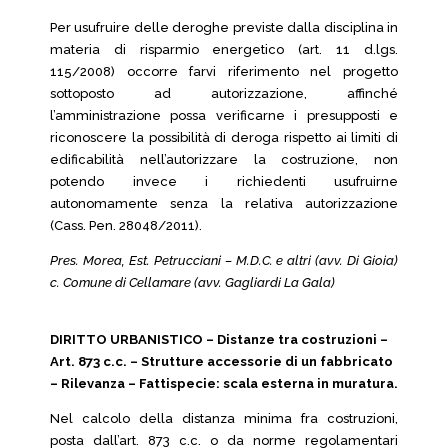
Per usufruire delle deroghe previste dalla disciplina in
materia di risparmio energetico (art. 11 d.lgs.
115/2008) occorre farvi riferimento nel progetto
sottoposto ad autorizzazione, affinché
l’amministrazione possa verificarne i presupposti e
riconoscere la possibilità di deroga rispetto ai limiti di
edificabilità nell’autorizzare la costruzione, non
potendo invece i richiedenti usufruirne
autonomamente senza la relativa autorizzazione
(Cass. Pen. 28048/2011).
Pres. Morea, Est. Petrucciani – M.D.C. e altri (avv. Di Gioia)
c. Comune di Cellamare (avv. Gagliardi La Gala)
DIRITTO URBANISTICO – Distanze tra costruzioni –
Art. 873 c.c. – Strutture accessorie di un fabbricato
– Rilevanza – Fattispecie: scala esterna in muratura.
Nel calcolo della distanza minima fra costruzioni,
posta dall’art. 873 c.c. o da norme regolamentari