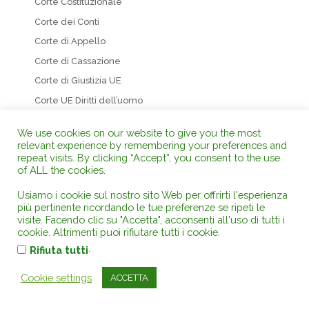
Corte Costituzionale
Corte dei Conti
Corte di Appello
Corte di Cassazione
Corte di Giustizia UE
Corte UE Diritti dell’uomo
Giudice di Pace
We use cookies on our website to give you the most
Giustizia Tributaria
relevant experience by remembering your preferences and
repeat visits. By clicking “Accept”, you consent to the use
T. A. R.
of ALL the cookies.
Tribunale UE
Usiamo i cookie sul nostro sito Web per offrirti l'esperienza
Tribunali di Merito
più pertinente ricordando le tue preferenze se ripeti le
visite. Facendo clic su "Accetta", acconsenti all'uso di tutti i
cookie. Altrimenti puoi rifiutare tutti i cookie.
Categorie – Tag
.
Rifiuta tutti
231
Acqua – Inquinamento idrico
Cookie settings
ACCETTA
Agricoltura e zootecnia