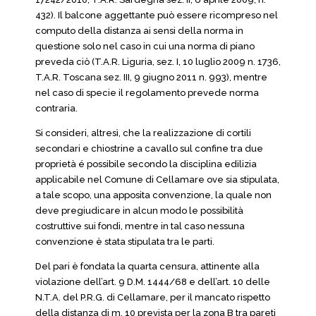
432). Il balcone aggettante può essere ricompreso nel
computo della distanza ai sensi della norma in
questione solo nel caso in cui una norma di piano
preveda ciò (T.A.R. Liguria, sez. I, 10 luglio 2009 n. 1736,
T.A.R. Toscana sez. III, 9 giugno 2011 n. 993), mentre
nel caso di specie il regolamento prevede norma
contraria.
Si consideri, altresì, che la realizzazione di cortili
secondari e chiostrine a cavallo sul confine tra due
proprietà é possibile secondo la disciplina edilizia
applicabile nel Comune di Cellamare ove sia stipulata,
a tale scopo, una apposita convenzione, la quale non
deve pregiudicare in alcun modo le possibilità
costruttive sui fondi, mentre in tal caso nessuna
convenzione è stata stipulata tra le parti.
Del pari è fondata la quarta censura, attinente alla
violazione dell’art. 9 D.M. 1444/68 e dell’art. 10 delle
N.T.A. del P.R.G. di Cellamare, per il mancato rispetto
della distanza di m. 10 prevista per la zona B tra pareti