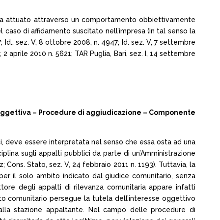
venga attuato attraverso un comportamento obbiettivamente
nel caso di affidamento suscitato nell’impresa (in tal senso la
Id., sez. V, 8 ottobre 2008, n. 4947; Id. sez. V, 7 settembre
, 2 aprile 2010 n. 5621; TAR Puglia, Bari, sez. I, 14 settembre
ità oggettiva – Procedure di aggiudicazione – Componente
ici, deve essere interpretata nel senso che essa osta ad una
iplina sugli appalti pubblici da parte di un’Amministrazione
 Cons. Stato, sez. V, 24 febbraio 2011 n. 1193). Tuttavia, la
per il solo ambito indicato dal giudice comunitario, senza
tore degli appalti di rilevanza comunitaria appare infatti
to comunitario persegue la tutela dell’interesse oggettivo
 alla stazione appaltante. Nel campo delle procedure di