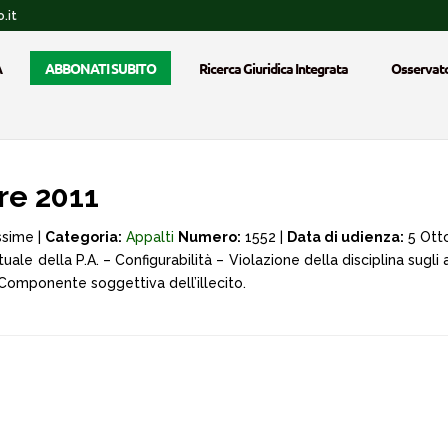
.it
A
ABBONATI SUBITO
Ricerca Giuridica Integrata
Osservato
re 2011
ssime |
Categoria:
Appalti
Numero:
1552 |
Data di udienza:
5 Ott
ale della P.A. – Configurabilità – Violazione della disciplina sugli
Componente soggettiva dell’illecito.