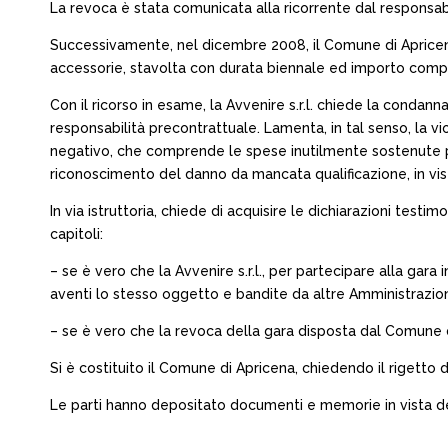
La revoca è stata comunicata alla ricorrente dal respons
Successivamente, nel dicembre 2008, il Comune di Apricen
accessorie, stavolta con durata biennale ed importo compl
Con il ricorso in esame, la Avvenire s.r.l. chiede la conda
responsabilità precontrattuale. Lamenta, in tal senso, la vio
negativo, che comprende le spese inutilmente sostenute per l
riconoscimento del danno da mancata qualificazione, in vis
In via istruttoria, chiede di acquisire le dichiarazioni testi
capitoli:
– se è vero che la Avvenire s.r.l., per partecipare alla ga
aventi lo stesso oggetto e bandite da altre Amministrazion
– se è vero che la revoca della gara disposta dal Comune d
Si è costituito il Comune di Apricena, chiedendo il rigetto
Le parti hanno depositato documenti e memorie in vista del