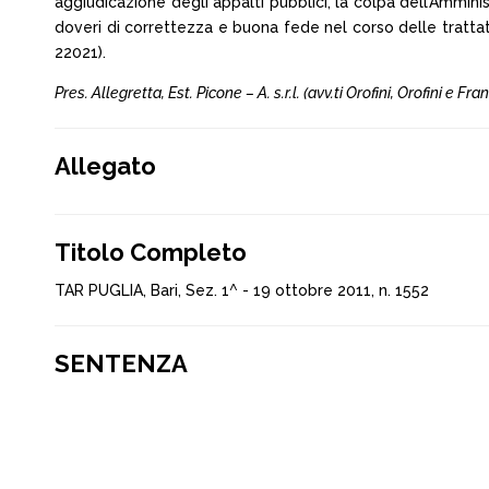
aggiudicazione degli appalti pubblici, la colpa dell’Amminis
doveri di correttezza e buona fede nel corso delle trattative 
22021).
Pres. Allegretta, Est. Picone – A. s.r.l. (avv.ti Orofini, Orofini e F
Allegato
Titolo Completo
TAR PUGLIA, Bari, Sez. 1^ - 19 ottobre 2011, n. 1552
SENTENZA