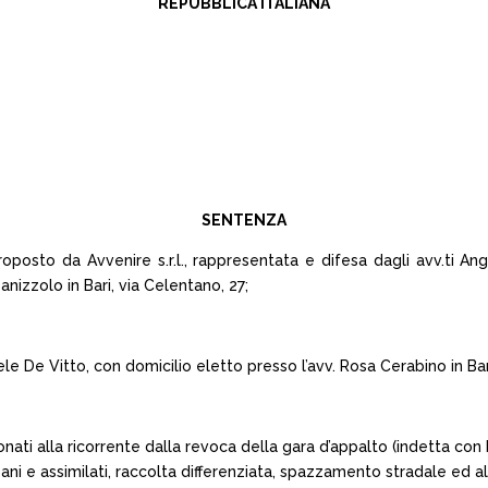
REPUBBLICA ITALIANA
SENTENZA
oposto da Avvenire s.r.l., rappresentata e difesa dagli avv.ti A
anizzolo in Bari, via Celentano, 27;
e De Vitto, con domicilio eletto presso l’avv. Rosa Cerabino in Bari
nati alla ricorrente dalla revoca della gara d’appalto (indetta con b
rbani e assimilati, raccolta differenziata, spazzamento stradale ed al