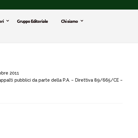
ri
Gruppo Editoriale
Chi siamo
obre 2011
 appalti pubblici da parte della P.A. – Direttiva 89/665/CE –