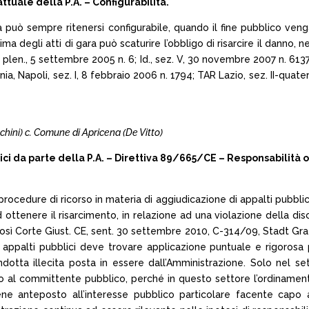
tuale della P.A. – Configurabilità.
ra può sempre ritenersi configurabile, quando il fine pubblico 
ma degli atti di gara può scaturire l’obbligo di risarcire il danno, 
plen., 5 settembre 2005 n. 6; Id., sez. V, 30 novembre 2007 n. 6137; 
ia, Napoli, sez. I, 8 febbraio 2006 n. 1794; TAR Lazio, sez. II-quater
ranchini) c. Comune di Apricena (De Vitto)
blici da parte della P.A. – Direttiva 89/665/CE – Responsabil
procedure di ricorso in materia di aggiudicazione di appalti pubbl
 ottenere il risarcimento, in relazione ad una violazione della disc
osì Corte Giust. CE, sent. 30 settembre 2010, C-314/09, Stadt Graz;
 appalti pubblici deve trovare applicazione puntuale e rigorosa 
otta illecita posta in essere dall’Amministrazione. Solo nel set
apo al committente pubblico, perché in questo settore l’ordinamen
ne anteposto all’interesse pubblico particolare facente capo