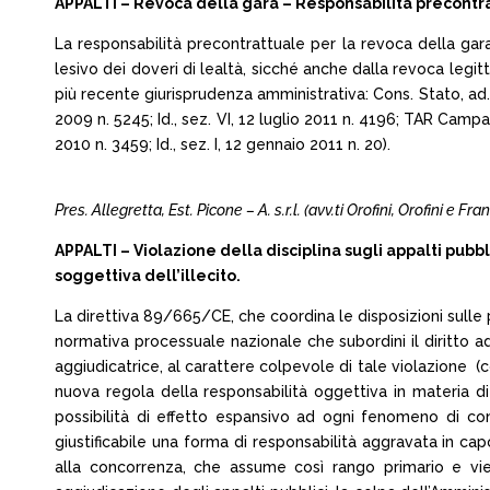
APPALTI – Revoca della gara – Responsabilità precontrat
La responsabilità precontrattuale per la revoca della ga
lesivo dei doveri di lealtà, sicché anche dalla revoca legitti
più recente giurisprudenza amministrativa: Cons. Stato, ad. 
2009 n. 5245; Id., sez. VI, 12 luglio 2011 n. 4196; TAR Campan
2010 n. 3459; Id., sez. I, 12 gennaio 2011 n. 20).
Pres. Allegretta, Est. Picone – A. s.r.l. (avv.ti Orofini, Orofini e F
APPALTI – Violazione della disciplina sugli appalti pub
soggettiva dell’illecito.
La direttiva 89/665/CE, che coordina le disposizioni sulle 
normativa processuale nazionale che subordini il diritto ad
aggiudicatrice, al carattere colpevole di tale violazione (c
nuova regola della responsabilità oggettiva in materia di
possibilità di effetto espansivo ad ogni fenomeno di cond
giustificabile una forma di responsabilità aggravata in c
alla concorrenza, che assume così rango primario e vie