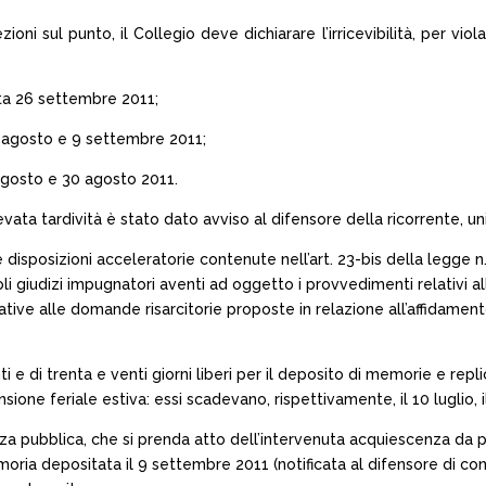
i sul punto, il Collegio deve dichiarare l’irricevibilità, per viola
ta 26 settembre 2011;
0 agosto e 9 settembre 2011;
agosto e 30 agosto 2011.
ilevata tardività è stato dato avviso al difensore della ricorrente,
disposizioni acceleratorie contenute nell’art. 23-bis della legge n.
oli giudizi impugnatori aventi ad oggetto i provvedimenti relativi 
ive alle domande risarcitorie proposte in relazione all’affidamento 
ti e di trenta e venti giorni liberi per il deposito di memorie e rep
ne feriale estiva: essi scadevano, rispettivamente, il 10 luglio, il 
ienza pubblica, che si prenda atto dell’intervenuta acquiescenza d
oria depositata il 9 settembre 2011 (notificata al difensore di cont