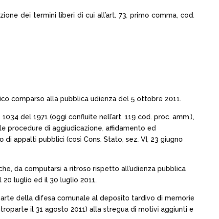
zione dei termini liberi di cui all’art. 73, primo comma, cod.
 unico comparso alla pubblica udienza del 5 ottobre 2011.
 1034 del 1971 (oggi confluite nell’art. 119 cod. proc. amm.),
alle procedure di aggiudicazione, affidamento ed
di appalti pubblici (così Cons. Stato, sez. VI, 23 giugno
liche, da computarsi a ritroso rispetto all’udienza pubblica
20 luglio ed il 30 luglio 2011.
a parte della difesa comunale al deposito tardivo di memorie
roparte il 31 agosto 2011) alla stregua di motivi aggiunti e