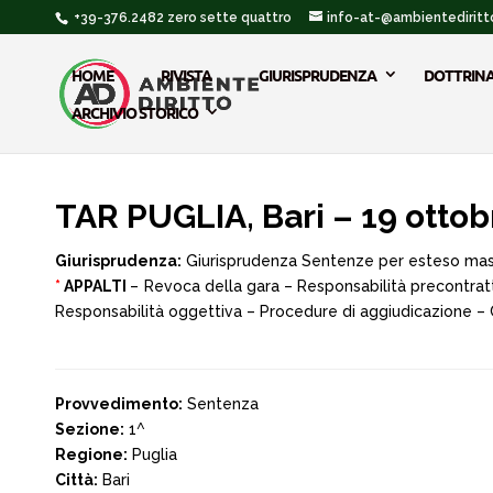
+39-376.2482 zero sette quattro
info-at-@ambientediritto
HOME
RIVISTA
GIURISPRUDENZA
DOTTRIN
ARCHIVIO STORICO
TAR PUGLIA, Bari – 19 ottob
Giurisprudenza:
Giurisprudenza Sentenze per esteso ma
*
APPALTI
– Revoca della gara – Responsabilità precontrattu
Responsabilità oggettiva – Procedure di aggiudicazione – 
Provvedimento:
Sentenza
Sezione:
1^
Regione:
Puglia
Città:
Bari