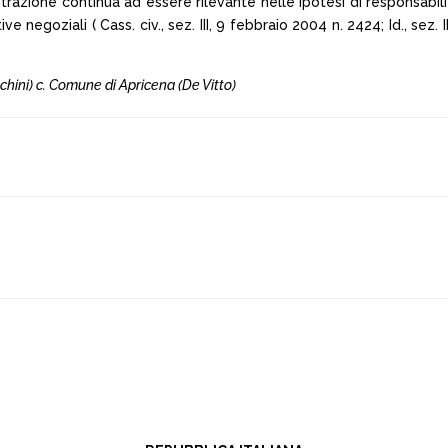
trazione continua ad essere rilevante nelle ipotesi di responsabilit
negoziali ( Cass. civ., sez. III, 9 febbraio 2004 n. 2424; Id., sez. II
ranchini) c. Comune di Apricena (De Vitto)