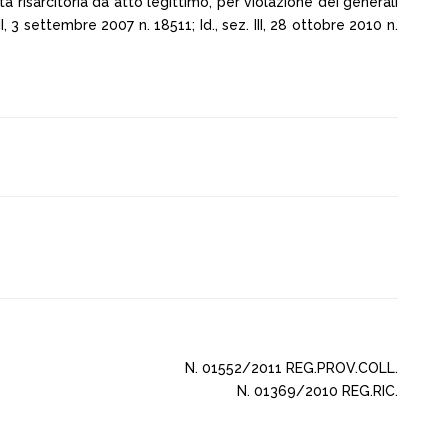
à risarcitoria da atto legittimo, per violazione dei generali
I, 3 settembre 2007 n. 18511; Id., sez. III, 28 ottobre 2010 n.
N. 01552/2011 REG.PROV.COLL.
N. 01369/2010 REG.RIC.