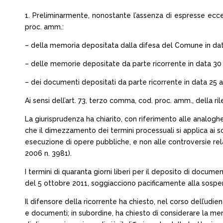
1. Preliminarmente, nonostante l’assenza di espresse eccezion
proc. amm.:
– della memoria depositata dalla difesa del Comune in da
– delle memorie depositate da parte ricorrente in data 3
– dei documenti depositati da parte ricorrente in data 25 
Ai sensi dell’art. 73, terzo comma, cod. proc. amm., della r
La giurisprudenza ha chiarito, con riferimento alle analoghe 
che il dimezzamento dei termini processuali si applica ai s
esecuzione di opere pubbliche, e non alle controversie relat
2006 n. 3981).
I termini di quaranta giorni liberi per il deposito di documen
del 5 ottobre 2011, soggiacciono pacificamente alla sospensio
Il difensore della ricorrente ha chiesto, nel corso dell’ud
e documenti; in subordine, ha chiesto di considerare la mem