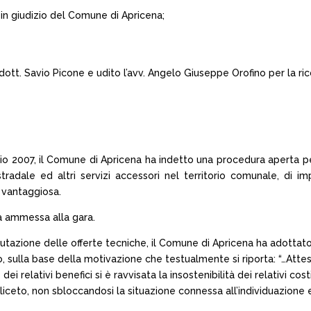
one in giudizio del Comune di Apricena;
 dott. Savio Picone e udito l’avv. Angelo Giuseppe Orofino per la 
lio 2007, il Comune di Apricena ha indetto una procedura aperta per
 stradale ed altri servizi accessori nel territorio comunale, di 
ù vantaggiosa.
ta ammessa alla gara.
tazione delle offerte tecniche, il Comune di Apricena ha adottato l
, sulla base della motivazione che testualmente si riporta: “…Attes
 relativi benefici si è ravvisata la insostenibilità dei relativi cos
iceto, non sbloccandosi la situazione connessa all’individuazione e