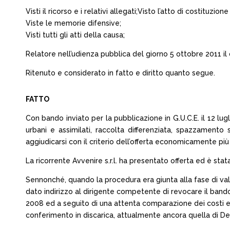
Visti il ricorso e i relativi allegati;Visto l’atto di costituzi
Viste le memorie difensive;
Visti tutti gli atti della causa;
Relatore nell’udienza pubblica del giorno 5 ottobre 2011 il
Ritenuto e considerato in fatto e diritto quanto segue.
FATTO
Con bando inviato per la pubblicazione in G.U.C.E. il 12 lug
urbani e assimilati, raccolta differenziata, spazzamento
aggiudicarsi con il criterio dell’offerta economicamente pi
La ricorrente Avvenire s.r.l. ha presentato offerta ed è sta
Sennonché, quando la procedura era giunta alla fase di valu
dato indirizzo al dirigente competente di revocare il bando
2008 ed a seguito di una attenta comparazione dei costi e dei
conferimento in discarica, attualmente ancora quella di Del