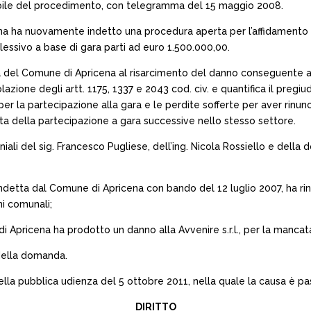
abile del procedimento, con telegramma del 15 maggio 2008.
a ha nuovamente indetto una procedura aperta per l’affidamento d
essivo a base di gara parti ad euro 1.500.000,00.
nna del Comune di Apricena al risarcimento del danno conseguente all
lazione degli artt. 1175, 1337 e 2043 cod. civ. e quantifica il pregiu
a partecipazione alla gara e le perdite sofferte per aver rinunciat
ta della partecipazione a gara successive nello stesso settore.
moniali del sig. Francesco Pugliese, dell’ing. Nicola Rossiello e della
ra indetta dal Comune di Apricena con bando del 12 luglio 2007, ha r
i comunali;
i Apricena ha prodotto un danno alla Avvenire s.r.l., per la manca
 della domanda.
la pubblica udienza del 5 ottobre 2011, nella quale la causa è pas
DIRITTO