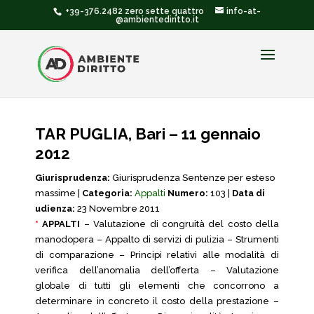
+39-376.2482 zero sette quattro
info-at-
@ambientediritto.it
TAR PUGLIA, Bari – 11 gennaio
2012
Giurisprudenza:
Giurisprudenza Sentenze per esteso
massime |
Categoria:
Appalti
Numero:
103 |
Data di
udienza:
23 Novembre 2011
*
APPALTI
– Valutazione di congruità del costo della
manodopera – Appalto di servizi di pulizia – Strumenti
di comparazione – Principi relativi alle modalità di
verifica dell’anomalia dell’offerta – Valutazione
globale di tutti gli elementi che concorrono a
determinare in concreto il costo della prestazione –