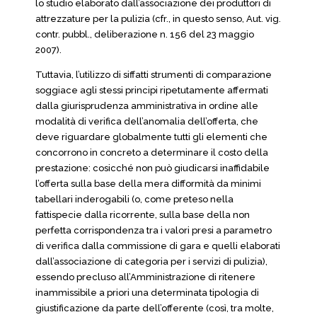
lo studio elaborato dall’associazione dei produttori di
attrezzature per la pulizia (cfr., in questo senso, Aut. vig.
contr. pubbl., deliberazione n. 156 del 23 maggio
2007).
Tuttavia, l’utilizzo di siffatti strumenti di comparazione
soggiace agli stessi principi ripetutamente affermati
dalla giurisprudenza amministrativa in ordine alle
modalità di verifica dell’anomalia dell’offerta, che
deve riguardare globalmente tutti gli elementi che
concorrono in concreto a determinare il costo della
prestazione: cosicché non può giudicarsi inaffidabile
l’offerta sulla base della mera difformità da minimi
tabellari inderogabili (o, come preteso nella
fattispecie dalla ricorrente, sulla base della non
perfetta corrispondenza tra i valori presi a parametro
di verifica dalla commissione di gara e quelli elaborati
dall’associazione di categoria per i servizi di pulizia),
essendo precluso all’Amministrazione di ritenere
inammissibile a priori una determinata tipologia di
giustificazione da parte dell’offerente (così, tra molte,