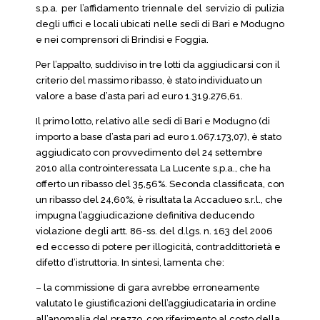
s.p.a. per l’affidamento triennale del servizio di pulizia
degli uffici e locali ubicati nelle sedi di Bari e Modugno
e nei comprensori di Brindisi e Foggia.
Per l’appalto, suddiviso in tre lotti da aggiudicarsi con il
criterio del massimo ribasso, è stato individuato un
valore a base d’asta pari ad euro 1.319.276,61.
Il primo lotto, relativo alle sedi di Bari e Modugno (di
importo a base d’asta pari ad euro 1.067.173,07), è stato
aggiudicato con provvedimento del 24 settembre
2010 alla controinteressata La Lucente s.p.a., che ha
offerto un ribasso del 35,56%. Seconda classificata, con
un ribasso del 24,60%, è risultata la Accadueo s.r.l., che
impugna l’aggiudicazione definitiva deducendo
violazione degli artt. 86-ss. del d.lgs. n. 163 del 2006
ed eccesso di potere per illogicità, contraddittorietà e
difetto d’istruttoria. In sintesi, lamenta che:
– la commissione di gara avrebbe erroneamente
valutato le giustificazioni dell’aggiudicataria in ordine
all’anomalia del prezzo, con riferimento al costo della