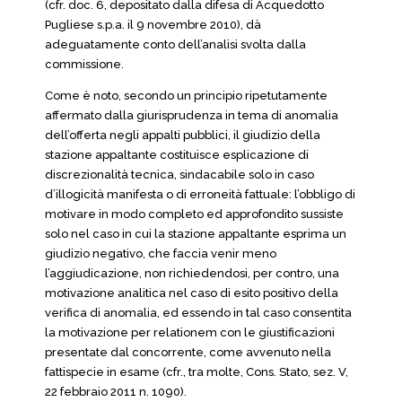
(cfr. doc. 6, depositato dalla difesa di Acquedotto
Pugliese s.p.a. il 9 novembre 2010), dà
adeguatamente conto dell’analisi svolta dalla
commissione.
Come è noto, secondo un principio ripetutamente
affermato dalla giurisprudenza in tema di anomalia
dell’offerta negli appalti pubblici, il giudizio della
stazione appaltante costituisce esplicazione di
discrezionalità tecnica, sindacabile solo in caso
d’illogicità manifesta o di erroneità fattuale: l’obbligo di
motivare in modo completo ed approfondito sussiste
solo nel caso in cui la stazione appaltante esprima un
giudizio negativo, che faccia venir meno
l’aggiudicazione, non richiedendosi, per contro, una
motivazione analitica nel caso di esito positivo della
verifica di anomalia, ed essendo in tal caso consentita
la motivazione per relationem con le giustificazioni
presentate dal concorrente, come avvenuto nella
fattispecie in esame (cfr., tra molte, Cons. Stato, sez. V,
22 febbraio 2011 n. 1090).