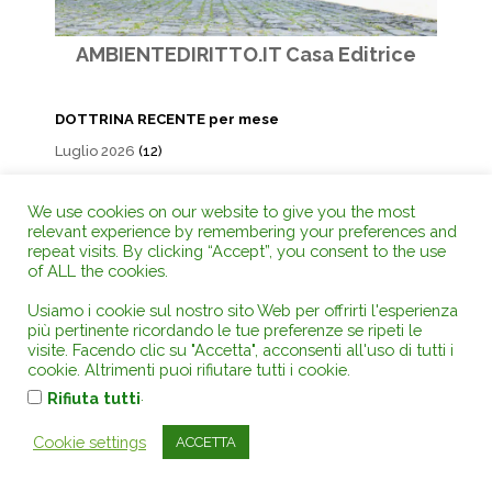
AMBIENTEDIRITTO.IT Casa Editrice
DOTTRINA RECENTE per mese
Luglio 2026
(12)
Giugno 2026
(7)
We use cookies on our website to give you the most
Maggio 2026
(12)
relevant experience by remembering your preferences and
Aprile 2026
(10)
repeat visits. By clicking “Accept”, you consent to the use
of ALL the cookies.
Marzo 2026
(10)
Febbraio 2026
(8)
Usiamo i cookie sul nostro sito Web per offrirti l'esperienza
più pertinente ricordando le tue preferenze se ripeti le
visite. Facendo clic su "Accetta", acconsenti all'uso di tutti i
AMBIENTEDIRITTO.IT EDITORE su
cookie. Altrimenti puoi rifiutare tutti i cookie.
Amazon
.
Rifiuta tutti
Cookie settings
ACCETTA