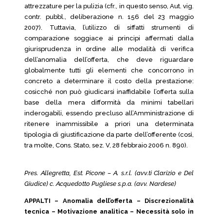
attrezzature per la pulizia (cfr., in questo senso, Aut. vig.
contr. pubbl., deliberazione n. 156 del 23 maggio
2007). Tuttavia, l’utilizzo di siffatti strumenti di
comparazione soggiace ai principi affermati dalla
giurisprudenza in ordine alle modalità di verifica
dell’anomalia dell’offerta, che deve riguardare
globalmente tutti gli elementi che concorrono in
concreto a determinare il costo della prestazione:
cosicché non può giudicarsi inaffidabile l’offerta sulla
base della mera difformità da minimi tabellari
inderogabili, essendo precluso all’Amministrazione di
ritenere inammissibile a priori una determinata
tipologia di giustificazione da parte dell’offerente (così,
tra molte, Cons. Stato, sez. V, 28 febbraio 2006 n. 890).
Pres. Allegretta, Est. Picone – A. s.r.l. (avv.ti Clarizio e Del
Giudice) c. Acquedotto Pugliese s.p.a. (avv. Nardese)
APPALTI – Anomalia dell’offerta – Discrezionalità
tecnica – Motivazione analitica – Necessità solo in