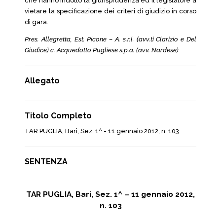
che hanno indotto la giurisprudenza ed il legislatore a
vietare la specificazione dei criteri di giudizio in corso
di gara.
Pres. Allegretta, Est. Picone – A. s.r.l. (avv.ti Clarizio e Del
Giudice) c. Acquedotto Pugliese s.p.a. (avv. Nardese)
Allegato
Titolo Completo
TAR PUGLIA, Bari, Sez. 1^ - 11 gennaio 2012, n. 103
SENTENZA
TAR PUGLIA, Bari, Sez. 1^ – 11 gennaio 2012,
n. 103