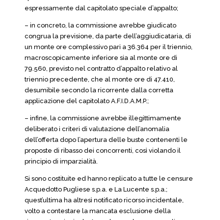
espressamente dal capitolato speciale d’appalto;
– in concreto, la commissione avrebbe giudicato
congrua la previsione, da parte dell’aggiudicataria, di
un monte ore complessivo pari a 36.364 per il triennio,
macroscopicamente inferiore sia al monte ore di
79.560, previsto nel contratto d’appalto relativo al
triennio precedente, che al monte ore di 47.410,
desumibile secondo la ricorrente dalla corretta
applicazione del capitolato A.F.I.D.A.M.P.;
– infine, la commissione avrebbe illegittimamente
deliberato i criteri di valutazione dell’anomalia
dell’offerta dopo l’apertura delle buste contenenti le
proposte di ribasso dei concorrenti, così violando il
principio di imparzialità.
Si sono costituite ed hanno replicato a tutte le censure
Acquedotto Pugliese s.p.a. e La Lucente s.p.a.;
quest’ultima ha altresì notificato ricorso incidentale,
volto a contestare la mancata esclusione della