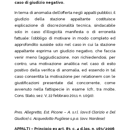
caso di giudizio negativo.
In tema di anomalia dell’offerta negli appalti pubblici, il
giudizio della stazione appaltante costituisce
esplicazione di discrezionalità tecnica, sindacabile
solo in caso d’illogicità manifesta o di erroneità
fattuale: l’obbligo di motivare in modo completo ed
approfondito sussiste solo nel caso in cui la stazione
appaltante esprima un giudizio negativo, che faccia
venir meno l’aggiudicazione, non richiedendosi, per
contro, una motivazione analitica nel caso di esito
positivo della verifica di anomalia, ed essendo in tal
caso consentita la motivazione per relationem con le
giustificazioni presentate dal concorrente, come
avvenuto nella fattispecie in esame (cfr., tra molte,
Cons. Stato, sez. V, 22 febbraio 2011 n. 1090).
Pres. Allegretta, Est. Picone – A. s.r.l. (avv.ti Clarizio e Del
Giudice) c. Acquedotto Pugliese s.p.a. (avv. Nardese)
APPALTI – Principio ex art. 83, c. 4 d.lgs. n. 163/2006