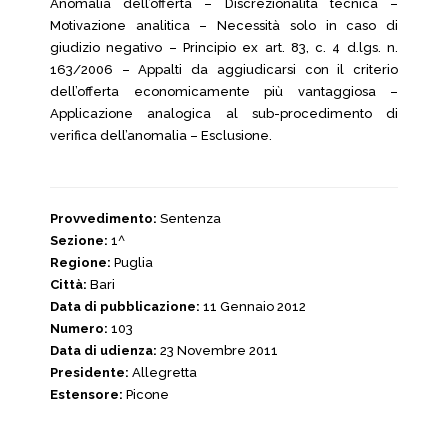
Anomalia dell’offerta – Discrezionalità tecnica –
Motivazione analitica – Necessità solo in caso di
giudizio negativo – Principio ex art. 83, c. 4 d.lgs. n.
163/2006 – Appalti da aggiudicarsi con il criterio
dell’offerta economicamente più vantaggiosa –
Applicazione analogica al sub-procedimento di
verifica dell’anomalia – Esclusione.
Provvedimento:
Sentenza
Sezione:
1^
Regione:
Puglia
Città:
Bari
Data di pubblicazione:
11 Gennaio 2012
Numero:
103
Data di udienza:
23 Novembre 2011
Presidente:
Allegretta
Estensore:
Picone