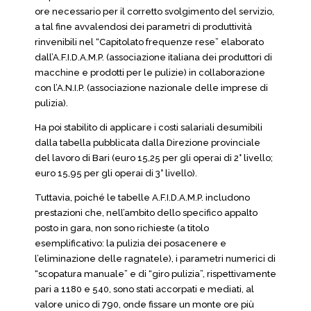
ore necessario per il corretto svolgimento del servizio,
a tal fine avvalendosi dei parametri di produttività
rinvenibili nel “Capitolato frequenze rese” elaborato
dall’A.F.I.D.A.M.P. (associazione italiana dei produttori di
macchine e prodotti per le pulizie) in collaborazione
con l’A.N.I.P. (associazione nazionale delle imprese di
pulizia).
Ha poi stabilito di applicare i costi salariali desumibili
dalla tabella pubblicata dalla Direzione provinciale
del lavoro di Bari (euro 15,25 per gli operai di 2° livello;
euro 15,95 per gli operai di 3° livello).
Tuttavia, poiché le tabelle A.F.I.D.A.M.P. includono
prestazioni che, nell’ambito dello specifico appalto
posto in gara, non sono richieste (a titolo
esemplificativo: la pulizia dei posacenere e
l’eliminazione delle ragnatele), i parametri numerici di
“scopatura manuale” e di “giro pulizia”, rispettivamente
pari a 1180 e 540, sono stati accorpati e mediati, al
valore unico di 790, onde fissare un monte ore più