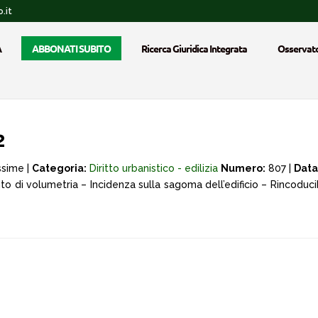
.it
A
ABBONATI SUBITO
Ricerca Giuridica Integrata
Osservato
2
ssime |
Categoria:
Diritto urbanistico - edilizia
Numero:
807 |
Data
o di volumetria – Incidenza sulla sagoma dell’edificio – Rincoducib