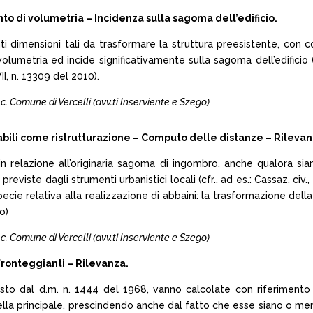
o di volumetria – Incidenza sulla sagoma dell’edificio.
evanti dimensioni tali da trasformare la struttura preesistente, co
lumetria ed incide significativamente sulla sagoma dell’edificio (
I, n. 13309 del 2010).
c. Comune di Vercelli (avv.ti Inserviente e Szego)
bili come ristrutturazione – Computo delle distanze – Rilevan
 relazione all’originaria sagoma di ingombro, anche qualora siano 
eviste dagli strumenti urbanistici locali (cfr., ad es.: Cassaz. civ., 
specie relativa alla realizzazione di abbaini: la trasformazione de
o)
c. Comune di Vercelli (avv.ti Inserviente e Szego)
fronteggianti – Rilevanza.
visto dal d.m. n. 1444 del 1968, vanno calcolate con riferimento 
lla principale, prescindendo anche dal fatto che esse siano o meno i