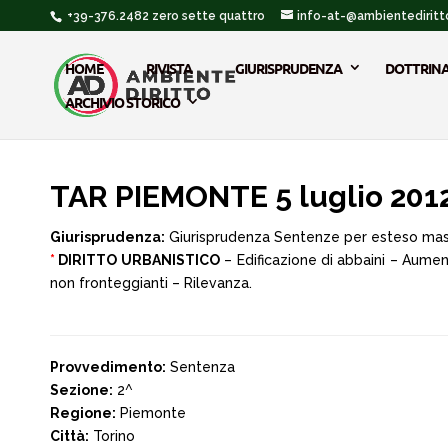
+39-376.2482 zero sette quattro
info-at-@ambientediritto
HOME
RIVISTA
GIURISPRUDENZA
DOTTRIN
ARCHIVIO STORICO
TAR PIEMONTE 5 luglio 201
Giurisprudenza:
Giurisprudenza Sentenze per esteso ma
*
DIRITTO URBANISTICO
– Edificazione di abbaini – Aument
non fronteggianti – Rilevanza.
Provvedimento:
Sentenza
Sezione:
2^
Regione:
Piemonte
Città:
Torino