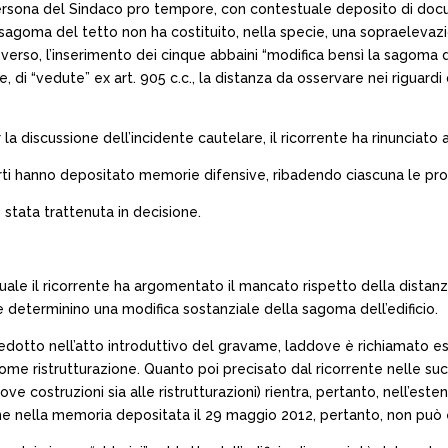
 in persona del Sindaco pro tempore, con contestuale deposito di do
la sagoma del tetto non ha costituito, nella specie, una sopraelev
ro verso, l’inserimento dei cinque abbaini “modifica bensì la sagom
 di “vedute” ex art. 905 c.c., la distanza da osservare nei riguard
la discussione dell’incidente cautelare, il ricorrente ha rinunciato
parti hanno depositato memorie difensive, ribadendo ciascuna le prop
 stata trattenuta in decisione.
le il ricorrente ha argomentato il mancato rispetto della distanza mi
che determinino una modifica sostanziale della sagoma dell’edificio.
edotto nell’atto introduttivo del gravame, laddove è richiamato esp
ome ristrutturazione. Quanto poi precisato dal ricorrente nelle suc
nuove costruzioni sia alle ristrutturazioni) rientra, pertanto, nell’
one nella memoria depositata il 29 maggio 2012, pertanto, non può 