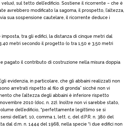
lux), sul tetto dell’edificio. Sostiene il ricorrente – che è
ate avrebbero modificato la sagoma, il prospetto, l’altezza,
via sua sospensione cautelare, il ricorrente deduce i
mposta, tra gli edifici, la distanza di cinque metri dal
3.40 metri secondo il progetto (o tra 1,50 e 3,50 metri
bbe pagato il contributo di costruzione nella misura doppia
li evidenzia, in particolare, che gli abbaini realizzati non
no arretrati rispetto al filo di gronda” sicché non vi
nto che l’altezza degli abbaini è inferiore rispetto
 novembre 2010 (doc. n. 22). Inoltre non vi sarebbe stato,
lume dell’edificio, “perfettamente legittimo se si
sensi dell’art. 10, comma 1, lett. c, del d.P.R. n. 380 del
a dal d.m. n. 1444 del 1968, nella specie “i due edifici non