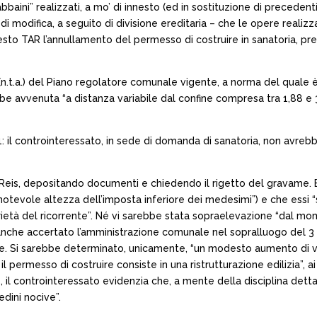
ni” realizzati, a mo’ di innesto (ed in sostituzione di precedenti ve
i modifica, a seguito di divisione ereditaria – che le opere realizz
uesto TAR l’annullamento del permesso di costruire in sanatoria, pre
n.t.a.) del Piano regolatore comunale vigente, a norma del quale è i
ebbe avvenuta “a distanza variabile dal confine compresa tra 1,88 e 
01: il controinteressato, in sede di domanda di sanatoria, non avre
co Reis, depositando documenti e chiedendo il rigetto del gravame. Eg
otevole altezza dell’imposta inferiore dei medesimi”) e che essi “so
età del ricorrente”. Né vi sarebbe stata sopraelevazione “dal mome
ha anche accertato l’amministrazione comunale nel sopralluogo del 3
le. Si sarebbe determinato, unicamente, “un modesto aumento di vo
il permesso di costruire consiste in una ristrutturazione edilizia”, ai 
 il controinteressato evidenzia che, a mente della disciplina dettat
edini nocive”.