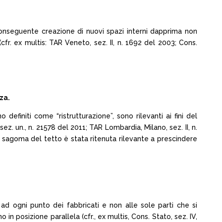
n conseguente creazione di nuovi spazi interni dapprima non
cfr. ex multis: TAR Veneto, sez. II, n. 1692 del 2003; Cons.
za.
definiti come “ristrutturazione”, sono rilevanti ai fini del
sez. un., n. 21578 del 2011; TAR Lombardia, Milano, sez. II, n.
lla sagoma del tetto è stata ritenuta rilevante a prescindere
ad ogni punto dei fabbricati e non alle sole parti che si
n posizione parallela (cfr., ex multis, Cons. Stato, sez. IV,