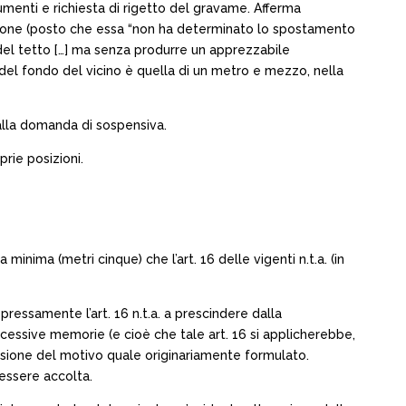
cumenti e richiesta di rigetto del gravame. Afferma
azione (posto che essa “non ha determinato lo spostamento
a del tetto […] ma senza produrre un apprezzabile
i del fondo del vicino è quella di un metro e mezzo, nella
 alla domanda di sospensiva.
rie posizioni.
nima (metri cinque) che l’art. 16 delle vigenti n.t.a. (in
ressamente l’art. 16 n.t.a. a prescindere dalla
cessive memorie (e cioè che tale art. 16 si applicherebbe,
estensione del motivo quale originariamente formulato.
essere accolta.