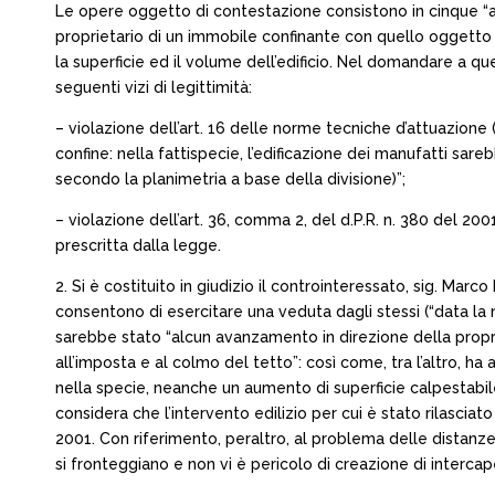
Le opere oggetto di contestazione consistono in cinque “abbai
proprietario di un immobile confinante con quello oggetto d
la superficie ed il volume dell’edificio. Nel domandare a q
seguenti vizi di legittimità:
– violazione dell’art. 16 delle norme tecniche d’attuazione (
confine: nella fattispecie, l’edificazione dei manufatti sar
secondo la planimetria a base della divisione)”;
– violazione dell’art. 36, comma 2, del d.P.R. n. 380 del 20
prescritta dalla legge.
2. Si è costituito in giudizio il controinteressato, sig. Mar
consentono di esercitare una veduta dagli stessi (“data la n
sarebbe stato “alcun avanzamento in direzione della propri
all’imposta e al colmo del tetto”: così come, tra l’altro, 
nella specie, neanche un aumento di superficie calpestabi
considera che l’intervento edilizio per cui è stato rilasciato 
2001. Con riferimento, peraltro, al problema delle distanze,
si fronteggiano e non vi è pericolo di creazione di intercap