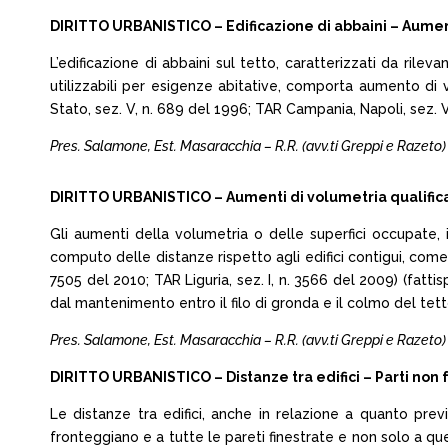
DIRITTO URBANISTICO – Edificazione di abbaini – Aument
L’edificazione di abbaini sul tetto, caratterizzati da ril
utilizzabili per esigenze abitative, comporta aumento di vo
Stato, sez. V, n. 689 del 1996; TAR Campania, Napoli, sez. VI
Pres. Salamone, Est. Masaracchia – R.R. (avv.ti Greppi e Razeto) 
DIRITTO URBANISTICO – Aumenti di volumetria qualifica
Gli aumenti della volumetria o delle superfici occupate, in
computo delle distanze rispetto agli edifici contigui, come pr
7505 del 2010; TAR Liguria, sez. I, n. 3566 del 2009) (fatti
dal mantenimento entro il filo di gronda e il colmo del tett
Pres. Salamone, Est. Masaracchia – R.R. (avv.ti Greppi e Razeto) 
DIRITTO URBANISTICO – Distanze tra edifici – Parti non 
Le distanze tra edifici, anche in relazione a quanto pre
fronteggiano e a tutte le pareti finestrate e non solo a que