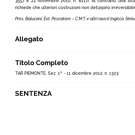
3557 e 22 novembre 2010, n. 8117). Al contrario, una si
richiede che ulteriori costruzioni non deturpino irreversibil
Pres. Balucani, Est. Pescatore – C.M.T. e altri (avv.ti Ingicco, S
Allegato
Titolo Completo
TAR PIEMONTE, Sez. 1^ - 11 dicembre 2012, n. 1323
SENTENZA