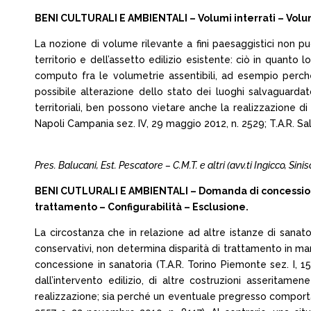
BENI CULTURALI E AMBIENTALI – Volumi interrati – Volumi
La nozione di volume rilevante a fini paesaggistici non p
territorio e dell’assetto edilizio esistente: ciò in quanto
computo fra le volumetrie assentibili, ad esempio perché
possibile alterazione dello stato dei luoghi salvaguardat
territoriali, ben possono vietare anche la realizzazione di
Napoli Campania sez. IV, 29 maggio 2012, n. 2529; T.A.R. Sal
Pres. Balucani, Est. Pescatore – C.M.T. e altri (avv.ti Ingicco, S
BENI CUTLURALI E AMBIENTALI – Domanda di concessione 
trattamento – Configurabilità – Esclusione.
La circostanza che in relazione ad altre istanze di sanat
conservativi, non determina disparità di trattamento in m
concessione in sanatoria (T.A.R. Torino Piemonte sez. I, 15
dall’intervento edilizio, di altre costruzioni asserita
realizzazione; sia perché un eventuale pregresso comportame