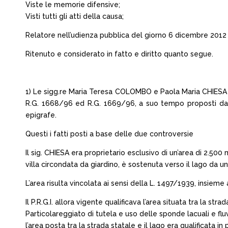
Viste le memorie difensive;
Visti tutti gli atti della causa;
Relatore nell’udienza pubblica del giorno 6 dicembre 2012 il
Ritenuto e considerato in fatto e diritto quanto segue.
1) Le sigg.re Maria Teresa COLOMBO e Paola Maria CHIESA agi
R.G. 1668/96 ed R.G. 1669/96, a suo tempo proposti dal 
epigrafe.
Questi i fatti posti a base delle due controversie
Il sig. CHIESA era proprietario esclusivo di un’area di 2.500
villa circondata da giardino, è sostenuta verso il lago da 
L’area risulta vincolata ai sensi della L. 1497/1939, insieme 
Il P.R.G.I. allora vigente qualificava l’area situata tra la st
Particolareggiato di tutela e uso delle sponde lacuali e fl
l’area posta tra la strada statale e il lago era qualificata