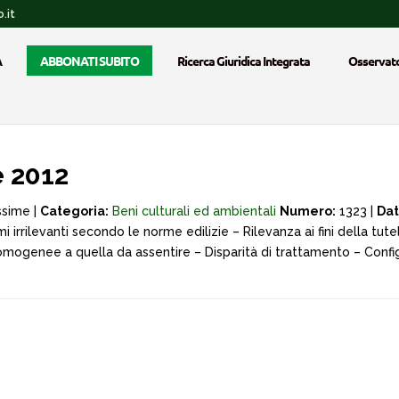
.it
A
ABBONATI SUBITO
Ricerca Giuridica Integrata
Osservato
 2012
ssime |
Categoria:
Beni culturali ed ambientali
Numero:
1323 |
Dat
mi irrilevanti secondo le norme edilizie – Rilevanza ai fini della
omogenee a quella da assentire – Disparità di trattamento – Config