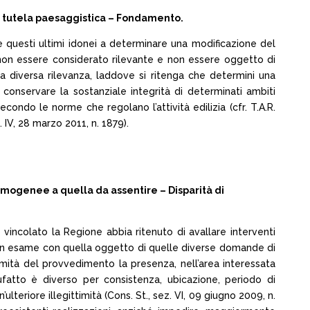
la tutela paesaggistica – Fondamento.
e questi ultimi idonei a determinare una modificazione del
può non essere considerato rilevante e non essere oggetto di
a diversa rilevanza, laddove si ritenga che determini una
 conservare la sostanziale integrità di determinati ambiti
condo le norme che regolano l’attività edilizia (cfr. T.A.R.
 IV, 28 marzo 2011, n. 1879).
mogenee a quella da assentire – Disparità di
vincolato la Regione abbia ritenuto di avallare interventi
i in esame con quella oggetto di quelle diverse domande di
ttimità del provvedimento la presenza, nell’area interessata
ufatto è diverso per consistenza, ubicazione, periodo di
eriore illegittimità (Cons. St., sez. VI, 09 giugno 2009, n.