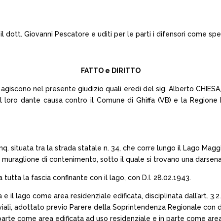
 dott. Giovanni Pescatore e uditi per le parti i difensori come spe
FATTO e DIRITTO
scono nel presente giudizio quali eredi del sig. Alberto CHIESA, ave
loro dante causa contro il Comune di Ghiffa (VB) e la Regione P
 mq. situata tra la strada statale n. 34, che corre lungo il Lago Mag
un muraglione di contenimento, sotto il quale si trovano una darsen
a tutta la fascia confinante con il lago, con D.I. 28.02.1943.
rada e il lago come area residenziale edificata, disciplinata dall’art. 
uviali, adottato previo Parere della Soprintendenza Regionale con de
 in parte come area edificata ad uso residenziale e in parte come are