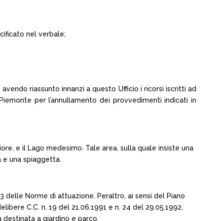
cificato nel verbale;
ndo riassunto innanzi a questo Ufficio i ricorsi iscritti ad
iemonte per l’annullamento dei provvedimenti indicati in
giore, e il Lago medesimo. Tale area, sulla quale insiste una
a e una spiaggetta.
3.2.3 delle Norme di attuazione. Peraltro, ai sensi del Piano
libere C.C. n. 19 del 21.06.1991 e n. 24 del 29.05.1992,
a destinata a giardino e parco.