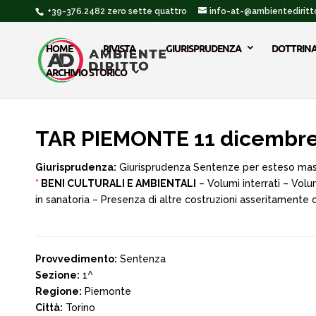
+39-376.2482 zero sette quattro
info-at-@ambientediritto
HOME
RIVISTA
GIURISPRUDENZA
DOTTRIN
ARCHIVIO STORICO
TAR PIEMONTE 11 dicembre
Giurisprudenza:
Giurisprudenza Sentenze per esteso ma
*
BENI CULTURALI E AMBIENTALI
– Volumi interrati – Volu
in sanatoria – Presenza di altre costruzioni asseritamente 
Provvedimento:
Sentenza
Sezione:
1^
Regione:
Piemonte
Città:
Torino