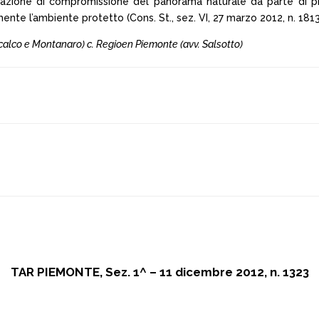
tuazione di compromissione del panorama naturale da parte di pr
mente l’ambiente protetto (Cons. St., sez. VI, 27 marzo 2012, n. 1813
iniscalco e Montanaro) c. Regioen Piemonte (avv. Salsotto)
TAR PIEMONTE, Sez. 1^ – 11 dicembre 2012, n. 1323