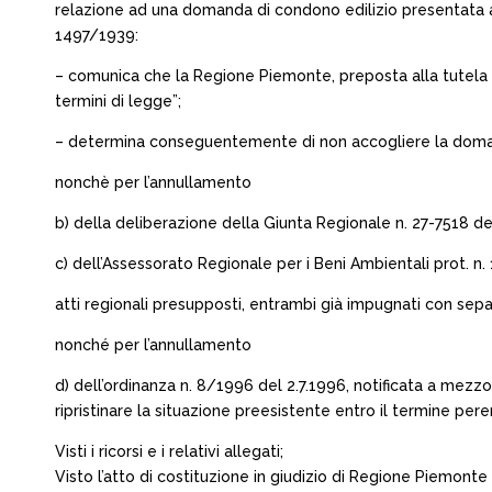
relazione ad una domanda di condono edilizio presentata ai 
1497/1939:
– comunica che la Regione Piemonte, preposta alla tutela del
termini di legge”;
– determina conseguentemente di non accogliere la domand
nonchè per l’annullamento
b) della deliberazione della Giunta Regionale n. 27-7518 del 
c) dell’Assessorato Regionale per i Beni Ambientali prot. 
atti regionali presupposti, entrambi già impugnati con separa
nonché per l’annullamento
d) dell’ordinanza n. 8/1996 del 2.7.1996, notificata a mezzo
ripristinare la situazione preesistente entro il termine perent
Visti i ricorsi e i relativi allegati;
Visto l’atto di costituzione in giudizio di Regione Piemont