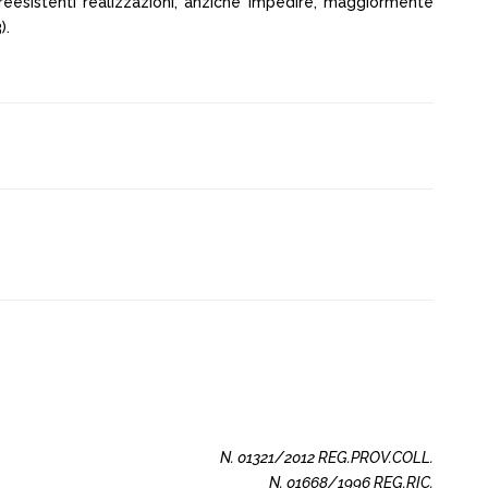
eesistenti realizzazioni, anziché impedire, maggiormente
).
N. 01321/2012 REG.PROV.COLL.
N. 01668/1996 REG.RIC.