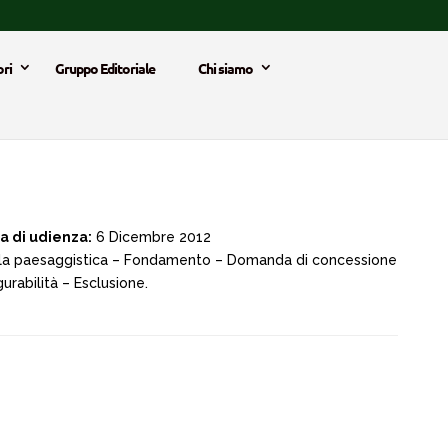
ri
Gruppo Editoriale
Chi siamo
a di udienza:
6 Dicembre 2012
 tutela paesaggistica – Fondamento – Domanda di concessione
urabilità – Esclusione.