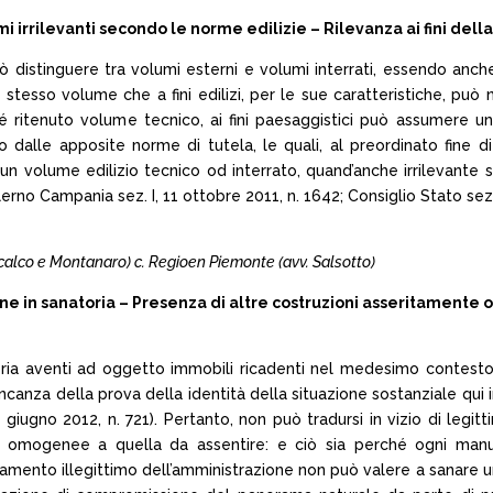
 irrilevanti secondo le norme edilizie – Rilevanza ai fini del
uò distinguere tra volumi esterni e volumi interrati, essendo anch
 lo stesso volume che a fini edilizi, per le sue caratteristiche, 
 ritenuto volume tecnico, ai fini paesaggistici può assumere un
o dalle apposite norme di tutela, le quali, al preordinato fine di
 un volume edilizio tecnico od interrato, quand’anche irrilevante se
erno Campania sez. I, 11 ottobre 2011, n. 1642; Consiglio Stato sez.
iniscalco e Montanaro) c. Regioen Piemonte (avv. Salsotto)
in sanatoria – Presenza di altre costruzioni asseritamente o
oria aventi ad oggetto immobili ricadenti nel medesimo contesto 
ancanza della prova della identità della situazione sostanziale qu
 giugno 2012, n. 721). Pertanto, non può tradursi in vizio di legi
mene omogenee a quella da assentire: e ciò sia perché ogni man
nto illegittimo dell’amministrazione non può valere a sanare un’ult