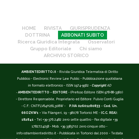
HOME
RIVISTA
GIURISPRUDENZA
DOTTRINA
ABBONATI SUBITO
Ricerca Giuridica Integrata
Osservatori
Gruppo Editoriale
Chi siamo
ARCHIVIO STORICO
AMBIENTEDIRITTO.it
- Rivista Giuridica Telematica di Diritto
Pubblico - Electronic Review Law Public - Pubblicazione quotidiana
in formato elettronico - ISSN 1974-9562 -
Copyright
AD
-
AMBIENTEDIRITTO - EDITORE
- (Prefisso Editore ISBN 978-88-3360)
- Direttore Responsabile, Proprietario ed Editore: Fulvio Conti Guglia
- C.F.: CNTFLV64H26L308W -
P.IVA 02601280833 - Cod. Un.
66OZKW1 -
Via Filangeri, 19 - 98078 Tortorici ME -
(C.C. REA):
182841
- Tel +39-376.2482 zero sette quattro - Fax digitale +39
1782724258 - Mob. +39 3383702 zero cinque otto -
info
(at)
ambientediritto.it - Pubblicata in Tortorici dal 2000 - Testata