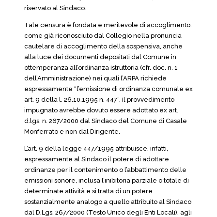
riservato al Sindaco.
Tale censura è fondata e meritevole di accoglimento:
come già riconosciuto dal Collegio nella pronuncia
cautelare di accoglimento della sospensiva, anche
alla luce dei documenti depositati dal Comune in
ottemperanza all’ordinanza istruttoria (cfr. doc. n. 1
dell’Amministrazione) nei quali l’ARPA richiede
espressamente “l’emissione di ordinanza comunale ex
art. 9 della l. 26.10.1995 n. 447”, il provvedimento
impugnato avrebbe dovuto essere adottato ex art.
d.lgs. n. 267/2000 dal Sindaco del Comune di Casale
Monferrato e non dal Dirigente.
L’art. 9 della legge 447/1995 attribuisce, infatti,
espressamente al Sindaco il potere di adottare
ordinanze per il contenimento o l’abbattimento delle
emissioni sonore, inclusa l’inibitoria parziale o totale di
determinate attività e si tratta di un potere
sostanzialmente analogo a quello attribuito al Sindaco
dal D.Lgs. 267/2000 (Testo Unico degli Enti Locali), agli