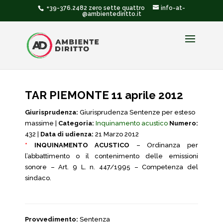
+39-376.2482 zero sette quattro
info-at-
@ambientediritto.it
TAR PIEMONTE 11 aprile 2012
Giurisprudenza:
Giurisprudenza Sentenze per esteso
massime |
Categoria:
Inquinamento acustico
Numero:
432 |
Data di udienza:
21 Marzo 2012
*
INQUINAMENTO ACUSTICO
– Ordinanza per
l’abbattimento o il contenimento delle emissioni
sonore – Art. 9 L. n. 447/1995 – Competenza del
sindaco.
Provvedimento:
Sentenza