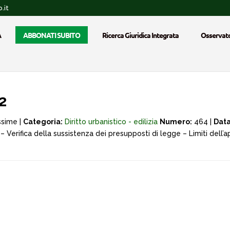
.it
A
ABBONATI SUBITO
Ricerca Giuridica Integrata
Osservato
2
ssime |
Categoria:
Diritto urbanistico - edilizia
Numero:
464 |
Data
izi – Verifica della sussistenza dei presupposti di legge – Limiti dell’