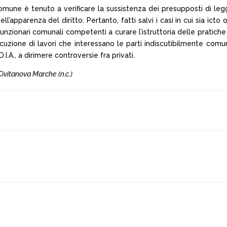
a, il Comune è tenuto a verificare la sussistenza dei presupposti di 
 dell’apparenza del diritto. Pertanto, fatti salvi i casi in cui sia 
zionari comunali competenti a curare l’istruttoria delle pratiche e
uzione di lavori che interessano le parti indiscutibilmente comuni
D.I.A., a dirimere controversie fra privati.
 Civitanova Marche (n.c.)