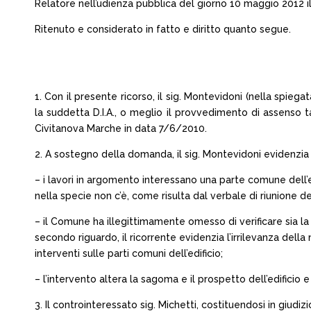
Relatore nell’udienza pubblica del giorno 10 maggio 2012 il
Ritenuto e considerato in fatto e diritto quanto segue.
1. Con il presente ricorso, il sig. Montevidoni (nella spiega
la suddetta D.I.A., o meglio il provvedimento di assenso 
Civitanova Marche in data 7/6/2010.
2. A sostegno della domanda, il sig. Montevidoni evidenzia i
– i lavori in argomento interessano una parte comune dell’e
nella specie non c’è, come risulta dal verbale di riunione d
– il Comune ha illegittimamente omesso di verificare sia la
secondo riguardo, il ricorrente evidenzia l’irrilevanza del
interventi sulle parti comuni dell’edificio;
– l’intervento altera la sagoma e il prospetto dell’edifici
3. Il controinteressato sig. Michetti, costituendosi in giudi