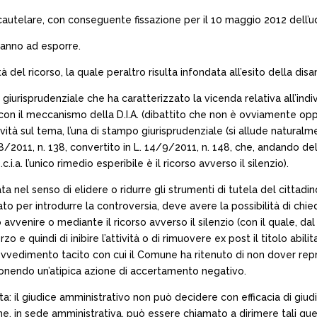
utelare, con conseguente fissazione per il 10 maggio 2012 dell’ud
 vanno ad esporre.
 del ricorso, la quale peraltro risulta infondata all’esito della dis
e giurisprudenziale che ha caratterizzato la vicenda relativa all’ind
con il meccanismo della D.I.A. (dibattito che non è ovviamente opp
tà sul tema, l’una di stampo giurisprudenziale (si allude naturalmen
 13/8/2011, n. 138, convertito in L. 14/9/2011, n. 148, che, andando
.i.a. l’unico rimedio esperibile è il ricorso avverso il silenzio).
nel senso di elidere o ridurre gli strumenti di tutela del cittadino 
o per introdurre la controversia, deve avere la possibilità di chie
 avvenire o mediante il ricorso avverso il silenzio (con il quale, dal
e quindi di inibire l’attività o di rimuovere ex post il titolo abilita
vvedimento tacito con cui il Comune ha ritenuto di non dover reprime
onendo un’atipica azione di accertamento negativo.
: il giudice amministrativo non può decidere con efficacia di giudica
ne, in sede amministrativa, può essere chiamato a dirimere tali que