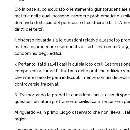
Ciò in base al consolidato orientamento giurisprudenziale sec
materie nelle quali possono insorgere problematiche similar
domanda di rilascio del permesso di costruire o la D.I.A. nei s
diritti dei terzi”.
Il discorso riguarda sia le questioni relative all’aspetto pro
materia di procedure espropriative – artt. 16, commi 7 e 9, 
condominio degli edifici.
7. Pertanto, fatti salvi i casi in cui sia icto oculi (l’esp
competenti a curare l’istruttoria delle pratiche edilizie) v
che interessano le parti indiscutibilmente comuni dell’edifici
controversie fra privati.
8. Trasportando le predette considerazioni al caso di speci
questioni di natura prettamente civilistica, intercorrenti per 
Al riguardo va in primo luogo osservato che non rileva il fatt
ragioni:
– in primo luogo, perché in questo caso la scelta del legisla