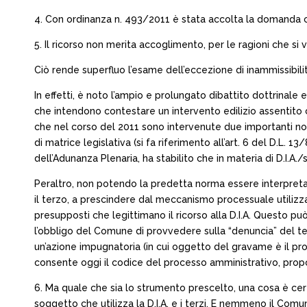
4. Con ordinanza n. 493/2011 è stata accolta la domanda ca
5. Il ricorso non merita accoglimento, per le ragioni che si
Ciò rende superfluo l’esame dell’eccezione di inammissibilità
In effetti, è noto l’ampio e prolungato dibattito dottrinale 
che intendono contestare un intervento edilizio assentito 
che nel corso del 2011 sono intervenute due importanti novi
di matrice legislativa (si fa riferimento all’art. 6 del D.L.
dell’Adunanza Plenaria, ha stabilito che in materia di D.I.A./s.c
Peraltro, non potendo la predetta norma essere interpretata 
il terzo, a prescindere dal meccanismo processuale utilizzat
presupposti che legittimano il ricorso alla D.I.A. Questo può
l’obbligo del Comune di provvedere sulla “denuncia” del terzo 
un’azione impugnatoria (in cui oggetto del gravame è il pro
consente oggi il codice del processo amministrativo, prop
6. Ma quale che sia lo strumento prescelto, una cosa è certa
soggetto che utilizza la D.I.A. e i terzi. E nemmeno il Comu