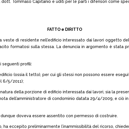
 dott. Tommaso Capitanio e uditi per le parti i difensori come spec
FATTO e DIRITTO
ta veste di residente nell’edificio interessato dai lavori oggetto del
tacito formatosi sulla stessa. La denuncia in argomento è stata p
 seguenti profili:
dificio (ossia il tetto), per cui gli stessi non possono essere ese
el 6/5/2011);
 natura della porzione di edificio interessata dai lavori, sia la p
la nota dell’amministratore di condominio datata 29/4/2009, e ciò in
o e dunque doveva essere assentito con permesso di costruire.
zio, ha eccepito preliminarmente l’inammissibilità del ricorso, chiede