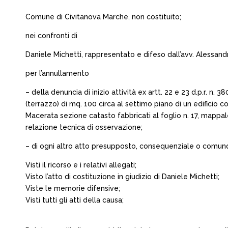
Comune di Civitanova Marche, non costituito;
nei confronti di
Daniele Michetti, rappresentato e difeso dall’avv. Alessandro
per l’annullamento
– della denuncia di inizio attività ex artt. 22 e 23 d.p.r. n
(terrazzo) di mq. 100 circa al settimo piano di un edificio c
Macerata sezione catasto fabbricati al foglio n. 17, mappal
relazione tecnica di osservazione;
– di ogni altro atto presupposto, consequenziale o comun
Visti il ricorso e i relativi allegati;
Visto l’atto di costituzione in giudizio di Daniele Michetti;
Viste le memorie difensive;
Visti tutti gli atti della causa;