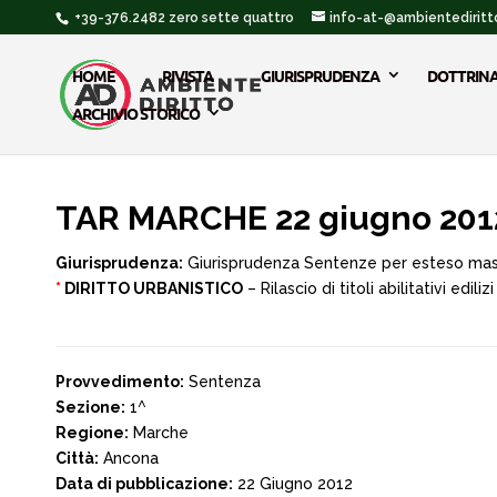
+39-376.2482 zero sette quattro
info-at-@ambientediritto
HOME
RIVISTA
GIURISPRUDENZA
DOTTRIN
ARCHIVIO STORICO
TAR MARCHE 22 giugno 201
Giurisprudenza:
Giurisprudenza Sentenze per esteso ma
*
DIRITTO URBANISTICO
– Rilascio di titoli abilitativi edil
Provvedimento:
Sentenza
Sezione:
1^
Regione:
Marche
Città:
Ancona
Data di pubblicazione:
22 Giugno 2012