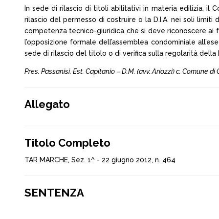
In sede di rilascio di titoli abilitativi in materia edilizi
rilascio del permesso di costruire o la D.I.A. nei soli limiti
competenza tecnico-giuridica che si deve riconoscere ai fun
l’opposizione formale dell’assemblea condominiale all’esec
sede di rilascio del titolo o di verifica sulla regolarità della 
Pres. Passanisi, Est. Capitanio – D.M. (avv. Ariozzi) c. Comune di
Allegato
Titolo Completo
TAR MARCHE, Sez. 1^ - 22 giugno 2012, n. 464
SENTENZA