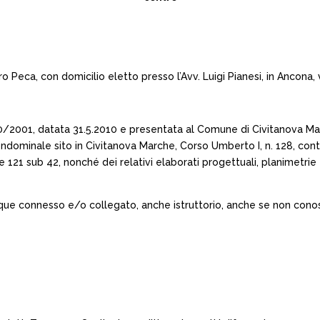
 Peca, con domicilio eletto presso l’Avv. Luigi Pianesi, in Ancona, vi
. 380/2001, datata 31.5.2010 e presentata al Comune di Civitanova Marc
ondominale sito in Civitanova Marche, Corso Umberto I, n. 128, contr
e 121 sub 42, nonché dei relativi elaborati progettuali, planimetrie
que connesso e/o collegato, anche istruttorio, anche se non cono