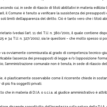
ondo cui, in sede di rilascio di titoli abilitativi in materia edili
i), il Comune è tenuto a verificare la sussistenza dei presupposti d
oli limiti dell’apparenza del diritto. Ciò è tanto vero che i titoli ab
prietario (vedasi l’art. 11 del T.U. n. 380/2001, il quale contiene d
25 e 34 T.U. n. 327/2001), sia le questioni – che molto spesso si po
ressione va ovviamente commisurata al grado di competenza tecnico-gi
erificabile l’assenza dei presupposti di legge e/o l’opposizione for
o, l’amministrazione comunale non è tenuta, in sede di rilascio del tit
e, è plasticamente osservabile come il ricorrente chiede in sostanz
di più fra soggetti privati.
o che in materia di D.I.A. o s.c.i.a. al giudice amministrativo è attri
tore discende soprattutto dall’incertezza sulla natura della D.I.A. ch