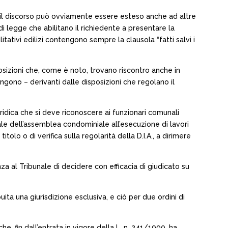
zia (il discorso può ovviamente essere esteso anche ad altre
i legge che abilitano il richiedente a presentare la
ilitativi edilizi contengono sempre la clausola “fatti salvi i
isposizioni che, come è noto, trovano riscontro anche in
ngono – derivanti dalle disposizioni che regolano il
uridica che si deve riconoscere ai funzionari comunali
male dell’assemblea condominiale all’esecuzione di lavori
olo o di verifica sulla regolarità della D.I.A., a dirimere
a al Tribunale di decidere con efficacia di giudicato su
buita una giurisdizione esclusiva, e ciò per due ordini di
e, fin dall’entrata in vigore della L. n. 241/1990, ha