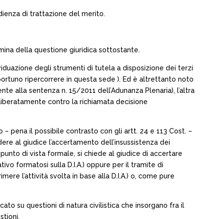
ienza di trattazione del merito.
amina della questione giuridica sottostante.
ividuazione degli strumenti di tutela a disposizione dei terzi
ortuno ripercorrere in questa sede ). Ed è altrettanto noto
te alla sentenza n. 15/2011 dell’Adunanza Plenaria), l’altra
 deliberatamente contro la richiamata decisione
– pena il possibile contrasto con gli artt. 24 e 113 Cost. –
dere al giudice l’accertamento dell’insussistenza dei
 punto di vista formale, si chiede al giudice di accertare
tivo formatosi sulla D.I.A.) oppure per il tramite di
re l’attività svolta in base alla D.I.A.) o, come pure
to su questioni di natura civilistica che insorgano fra il
stioni.