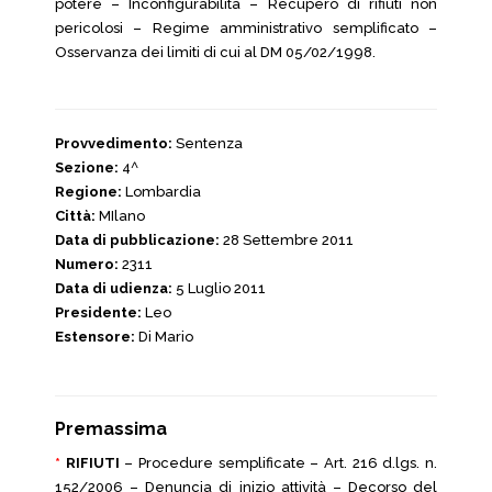
potere – Inconfigurabilità – Recupero di rifiuti non
pericolosi – Regime amministrativo semplificato –
Osservanza dei limiti di cui al DM 05/02/1998.
Provvedimento:
Sentenza
Sezione:
4^
Regione:
Lombardia
Città:
MIlano
Data di pubblicazione:
28 Settembre 2011
Numero:
2311
Data di udienza:
5 Luglio 2011
Presidente:
Leo
Estensore:
Di Mario
Premassima
*
RIFIUTI
– Procedure semplificate – Art. 216 d.lgs. n.
152/2006 – Denuncia di inizio attività – Decorso del