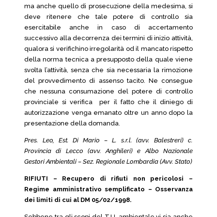
ma anche quello di prosecuzione della medesima, si
deve ritenere che tale potere di controllo sia
esercitabile anche in caso di accertamento
successivo alla decorrenza dei termini di inizio attività,
qualora si verifichino irregolarità od il mancato rispetto
della norma tecnica a presupposto della quale viene
svolta l’attività, senza che sia necessaria la rimozione
del provvedimento di assenso tacito. Ne consegue
che nessuna consumazione del potere di controllo
provinciale si verifica per il fatto che il diniego di
autorizzazione venga emanato oltre un anno dopo la
presentazione della domanda.
Pres. Leo, Est. Di Mario – L. s.r.l. (avv. Balestreri) c.
Provincia di Lecco (avv. Anghileri) e Albo Nazionale
Gestori Ambientali – Sez. Regionale Lombardia (Avv. Stato)
RIFIUTI – Recupero di rifiuti non pericolosi –
Regime amministrativo semplificato – Osservanza
dei limiti di cui al DM 05/02/1998.
Sebbene tra gli scopi del T.U. ambientale vi sia anche