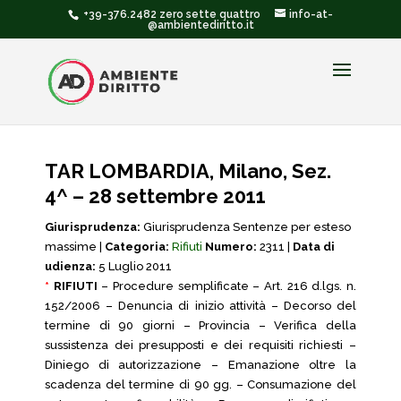
+39-376.2482 zero sette quattro
info-at-
@ambientediritto.it
TAR LOMBARDIA, Milano, Sez.
4^ – 28 settembre 2011
Giurisprudenza:
Giurisprudenza Sentenze per esteso
massime |
Categoria:
Rifiuti
Numero:
2311 |
Data di
udienza:
5 Luglio 2011
*
RIFIUTI
– Procedure semplificate – Art. 216 d.lgs. n.
152/2006 – Denuncia di inizio attività – Decorso del
termine di 90 giorni – Provincia – Verifica della
sussistenza dei presupposti e dei requisiti richiesti –
Diniego di autorizzazione – Emanazione oltre la
scadenza del termine di 90 gg. – Consumazione del