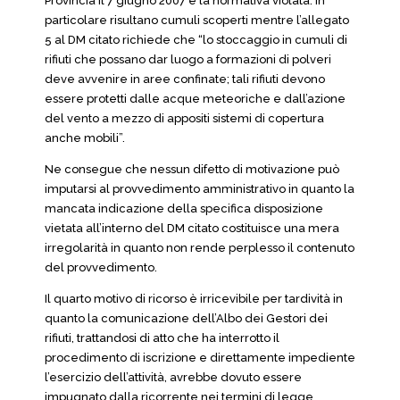
Provincia il 7 giugno 2007 e la normativa violata. In
particolare risultano cumuli scoperti mentre l’allegato
5 al DM citato richiede che “lo stoccaggio in cumuli di
rifiuti che possano dar luogo a formazioni di polveri
deve avvenire in aree confinate; tali rifiuti devono
essere protetti dalle acque meteoriche e dall’azione
del vento a mezzo di appositi sistemi di copertura
anche mobili”.
Ne consegue che nessun difetto di motivazione può
imputarsi al provvedimento amministrativo in quanto la
mancata indicazione della specifica disposizione
vietata all’interno del DM citato costituisce una mera
irregolarità in quanto non rende perplesso il contenuto
del provvedimento.
Il quarto motivo di ricorso è irricevibile per tardività in
quanto la comunicazione dell’Albo dei Gestori dei
rifiuti, trattandosi di atto che ha interrotto il
procedimento di iscrizione e direttamente impediente
l’esercizio dell’attività, avrebbe dovuto essere
impugnato dalla ricorrente nei termini di legge