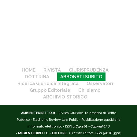
HOME
RIVISTA
GIURISPRUDENZA
DOTTRINA
ABBONATI SUBITO
Ricerca Giuridica Integrata
Osservatori
Gruppo Editoriale
Chi siamo
ARCHIVIO STORICO
AMBIENTEDIRITTO.it
- Rivista Giuridica Telematica di Diritto
Pubblico - Electronic Review Law Public - Pubblicazione quotidiana
in formato elettronico - ISSN 1974-9562 -
Copyright
AD
-
AMBIENTEDIRITTO - EDITORE
- (Prefisso Editore ISBN 978-88-3360)