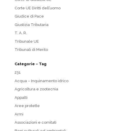
Corte UE Diritti dell’uomo
Giudice di Pace
Giustizia Tributaria
T. A. R.
Tribunale UE
Tribunali di Merito
Categorie – Tag
231
Acqua – Inquinamento idrico
Agricoltura e zootecnia
Appalti
Aree protette
Armi
Associazioni e comitati
Beni culturali ed ambientali