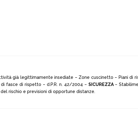
ttività già legittimamente insediate – Zone cuscinetto – Piani di ri
e di fasce di rispetto – d.P.R. n. 42/2004 –
SICUREZZA
– Stabilime
 del rischio e previsioni di opportune distanze.