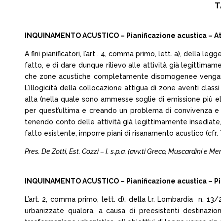
T
INQUINAMENTO ACUSTICO – Pianificazione acustica – Atti
A fini pianificatori, l’art . 4, comma primo, lett. a), della le
fatto, e di dare dunque rilievo alle attività già legittimam
che zone acustiche completamente disomogenee vengano col
L’illogicità della collocazione attigua di zone aventi cla
alta (nella quale sono ammesse soglie di emissione più el
per quest’ultima e creando un problema di convivenza e d
tenendo conto delle attività già legittimamente insediate,
fatto esistente, imporre piani di risanamento acustico (cfr.
Pres. De Zotti, Est. Cozzi – I. s.p.a. (avv.ti Greco, Muscardini e 
INQUINAMENTO ACUSTICO – Pianificazione acustica – Piani 
L’art. 2, comma primo, lett. d), della l.r. Lombardia n. 1
urbanizzate qualora, a causa di preesistenti destinazion