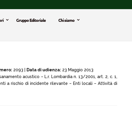
ri
Gruppo Editoriale
Chi siamo
mero:
2093 |
Data di udienza:
23 Maggio 2013
sanamento acustico – L.r. Lombardia n. 13/2001, art. 2, c. 1,
nti a rischio di incidente rilevante – Enti locali – Attività di