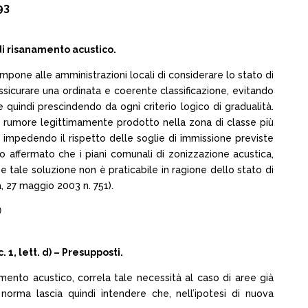
93
i risanamento acustico.
 b) impone alle amministrazioni locali di considerare lo stato di
 assicurare una ordinata e coerente classificazione, evitando
uindi prescindendo da ogni criterio logico di gradualità.
 il rumore legittimamente prodotto nella zona di classe più
 impedendo il rispetto delle soglie di immissione previste
 affermato che i piani comunali di zonizzazione acustica,
 tale soluzione non è praticabile in ragione dello stato di
, 27 maggio 2003 n. 751).
)
1, lett. d) – Presupposti.
amento acustico, correla tale necessità al caso di aree già
 norma lascia quindi intendere che, nell’ipotesi di nuova