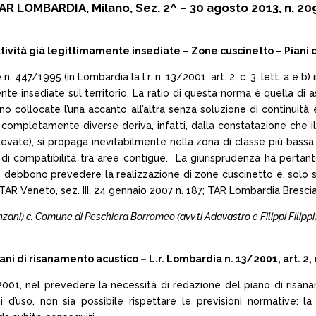
AR LOMBARDIA, Milano, Sez. 2^ – 30 agosto 2013, n. 20
vità già legittimamente insediate – Zone cuscinetto – Piani d
gge n. 447/1995 (in Lombardia la l.r. n. 13/2001, art. 2, c. 3, lett. a e
ente insediate sul territorio. La ratio di questa norma è quella di
locate l’una accanto all’altra senza soluzione di continuità e q
ssi completamente diverse deriva, infatti, dalla constatazione che
evate), si propaga inevitabilmente nella zona di classe più bassa,
i compatibilità tra aree contigue. La giurisprudenza ha pertanto
 debbono prevedere la realizzazione di zone cuscinetto e, solo se
 TAR Veneto, sez. III, 24 gennaio 2007 n. 187; TAR Lombardia Brescia
Menzani) c. Comune di Peschiera Borromeo (avv.ti Adavastro e Filippi Filippi
di risanamento acustico – L.r. Lombardia n. 13/2001, art. 2, c. 
3/2001, nel prevedere la necessità di redazione del piano di risan
i d’uso, non sia possibile rispettare le previsioni normative: la