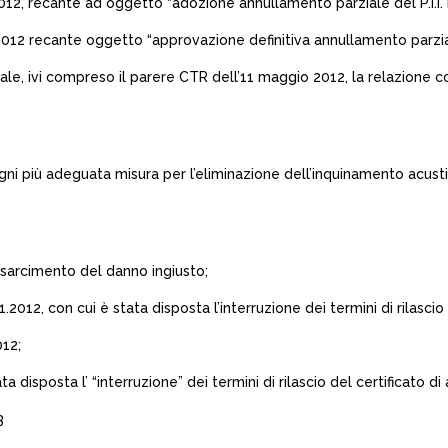
012, recante ad oggetto “adozione annullamento parziale del P.I.I. B
12 recante oggetto “approvazione definitiva annullamento parziale d
, ivi compreso il parere CTR dell’11 maggio 2012, la relazione co
i più adeguata misura per l’eliminazione dell’inquinamento acustic
sarcimento del danno ingiusto;
12, con cui è stata disposta l’interruzione dei termini di rilascio de
012;
sposta l’ “interruzione” dei termini di rilascio del certificato di a
3