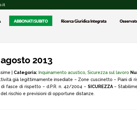
.it
A
ABBONATI SUBITO
Ricerca Giuridica Integrata
Osservato
agosto 2013
ssime |
Categoria:
Inquinamento acustico
,
Sicurezza sul lavoro
Nu
ttività già legittimamente insediate – Zone cuscinetto – Piani di ri
e di fasce di rispetto – d.P.R. n. 42/2004 –
SICUREZZA
– Stabilime
 del rischio e previsioni di opportune distanze.