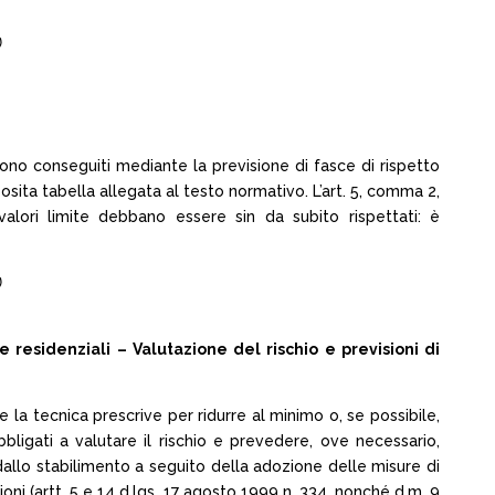
)
sono conseguiti mediante la previsione di fasce di rispetto
posita tabella allegata al testo normativo. L’art. 5, comma 2,
valori limite debbano essere sin da subito rispettati: è
)
e residenziali – Valutazione del rischio e previsioni di
 la tecnica prescrive per ridurre al minimo o, se possibile,
 obbligati a valutare il rischio e prevedere, ove necessario,
dallo stabilimento a seguito della adozione delle misure di
oni (artt. 5 e 14 d.lgs. 17 agosto 1999 n. 334, nonché d.m. 9