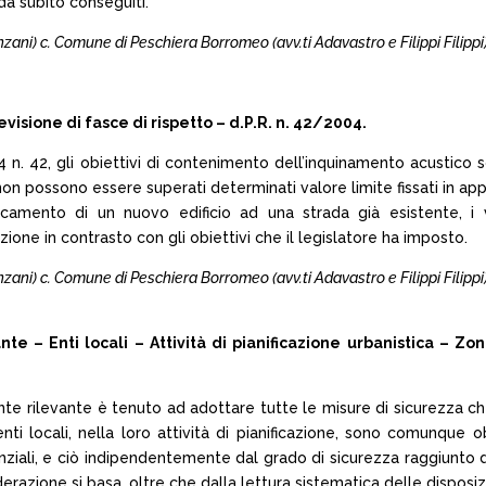
da subito conseguiti.
Menzani) c. Comune di Peschiera Borromeo (avv.ti Adavastro e Filippi Filippi
sione di fasce di rispetto – d.P.R. n. 42/2004.
04 n. 42, gli obiettivi di contenimento dell’inquinamento acustico 
li non possono essere superati determinati valore limite fissati in ap
iancamento di un nuovo edificio ad una strada già esistente, i 
ne in contrasto con gli obiettivi che il legislatore ha imposto.
Menzani) c. Comune di Peschiera Borromeo (avv.ti Adavastro e Filippi Filippi
te – Enti locali – Attività di pianificazione urbanistica – Zon
nte rilevante è tenuto ad adottare tutte le misure di sicurezza che
gli enti locali, nella loro attività di pianificazione, sono comunque
nziali, e ciò indipendentemente dal grado di sicurezza raggiunto 
azione si basa, oltre che dalla lettura sistematica delle disposizi