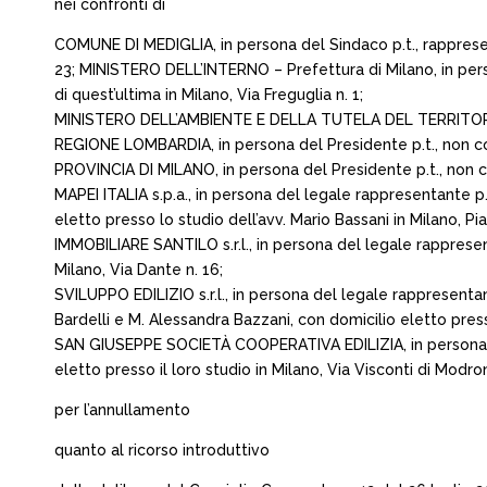
nei confronti di
COMUNE DI MEDIGLIA, in persona del Sindaco p.t., rappresent
23; MINISTERO DELL’INTERNO – Prefettura di Milano, in perso
di quest’ultima in Milano, Via Freguglia n. 1;
MINISTERO DELL’AMBIENTE E DELLA TUTELA DEL TERRITORIO E
REGIONE LOMBARDIA, in persona del Presidente p.t., non co
PROVINCIA DI MILANO, in persona del Presidente p.t., non co
MAPEI ITALIA s.p.a., in persona del legale rappresentante p.
eletto presso lo studio dell’avv. Mario Bassani in Milano, P
IMMOBILIARE SANTILO s.r.l., in persona del legale rappresen
Milano, Via Dante n. 16;
SVILUPPO EDILIZIO s.r.l., in persona del legale rappresent
Bardelli e M. Alessandra Bazzani, con domicilio eletto presso
SAN GIUSEPPE SOCIETÀ COOPERATIVA EDILIZIA, in persona del
eletto presso il loro studio in Milano, Via Visconti di Modron
per l’annullamento
quanto al ricorso introduttivo