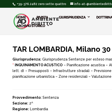
+39-376.2482 zero sette quattro
info-at-@ambientediritto
HOME
RIVISTA
GIURISPRUDENZA
DOTTRIN
ARCHIVIO STORICO
TAR LOMBARDIA, Milano 30 
Giurisprudenza:
Giurisprudenza Sentenze per esteso ma
*
INQUINAMENTO ACUSTICO
– Pianificazione acustica – A
lett. d) – Presupposti – Infrastrutture stradali – Prevision
pianificazione urbanistica – Zone residenziali – Valutazione
Provvedimento:
Sentenza
Sezione:
2^
Regione:
Lombardia