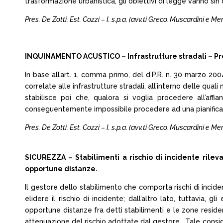
trasformazione urbanistica, gli obiettivi di legge vanno sin 
Pres. De Zotti, Est. Cozzi – I. s.p.a. (avv.ti Greco, Muscardini e 
INQUINAMENTO ACUSTICO – Infrastrutture stradali – Previ
In base all’art. 1, comma primo, del d.P.R. n. 30 marzo 20
correlate alle infrastrutture stradali, all’interno delle qua
stabilisce poi che, qualora si voglia procedere all’aff
conseguentemente impossibile procedere ad una pianificazio
Pres. De Zotti, Est. Cozzi – I. s.p.a. (avv.ti Greco, Muscardini e 
SICUREZZA – Stabilimenti a rischio di incidente rilevan
opportune distanze.
Il gestore dello stabilimento che comporta rischi di incide
elidere il rischio di incidente; dall’altro lato, tuttavia, 
opportune distanze fra detti stabilimenti e le zone reside
attenuazione del rischio adottate dal gestore. Tale consider