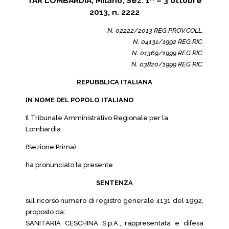
TAR LOMBARDIA, Milano, Sez. 1^ – 3 ottobre
2013, n. 2222
N. 02222/2013 REG.PROV.COLL.
N. 04131/1992 REG.RIC.
N. 01369/1999 REG.RIC.
N. 03820/1999 REG.RIC.
REPUBBLICA ITALIANA
IN NOME DEL POPOLO ITALIANO
Il Tribunale Amministrativo Regionale per la
Lombardia
(Sezione Prima)
ha pronunciato la presente
SENTENZA
sul ricorso numero di registro generale 4131 del 1992,
proposto da:
SANITARIA CESCHINA S.p.A., rappresentata e difesa