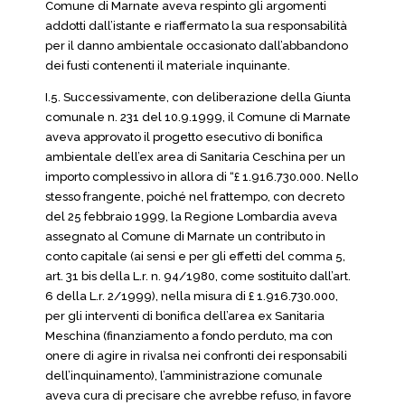
Comune di Marnate aveva respinto gli argomenti
addotti dall’istante e riaffermato la sua responsabilità
per il danno ambientale occasionato dall’abbandono
dei fusti contenenti il materiale inquinante.
I.5. Successivamente, con deliberazione della Giunta
comunale n. 231 del 10.9.1999, il Comune di Marnate
aveva approvato il progetto esecutivo di bonifica
ambientale dell’ex area di Sanitaria Ceschina per un
importo complessivo in allora di “£ 1.916.730.000. Nello
stesso frangente, poiché nel frattempo, con decreto
del 25 febbraio 1999, la Regione Lombardia aveva
assegnato al Comune di Marnate un contributo in
conto capitale (ai sensi e per gli effetti del comma 5,
art. 31 bis della L.r. n. 94/1980, come sostituito dall’art.
6 della L.r. 2/1999), nella misura di £ 1.916.730.000,
per gli interventi di bonifica dell’area ex Sanitaria
Meschina (finanziamento a fondo perduto, ma con
onere di agire in rivalsa nei confronti dei responsabili
dell’inquinamento), l’amministrazione comunale
aveva cura di precisare che avrebbe refuso, in favore