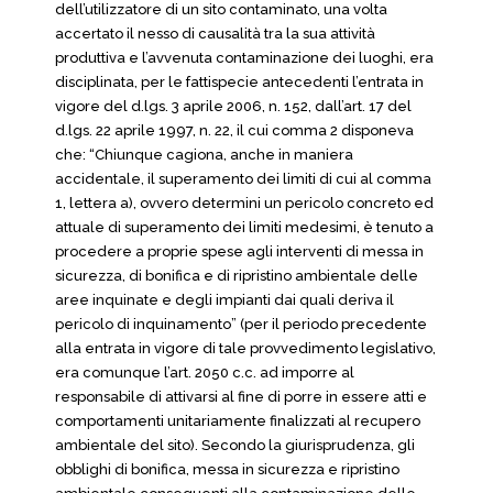
dell’utilizzatore di un sito contaminato, una volta
accertato il nesso di causalità tra la sua attività
produttiva e l’avvenuta contaminazione dei luoghi, era
disciplinata, per le fattispecie antecedenti l’entrata in
vigore del d.lgs. 3 aprile 2006, n. 152, dall’art. 17 del
d.lgs. 22 aprile 1997, n. 22, il cui comma 2 disponeva
che: “Chiunque cagiona, anche in maniera
accidentale, il superamento dei limiti di cui al comma
1, lettera a), ovvero determini un pericolo concreto ed
attuale di superamento dei limiti medesimi, è tenuto a
procedere a proprie spese agli interventi di messa in
sicurezza, di bonifica e di ripristino ambientale delle
aree inquinate e degli impianti dai quali deriva il
pericolo di inquinamento” (per il periodo precedente
alla entrata in vigore di tale provvedimento legislativo,
era comunque l’art. 2050 c.c. ad imporre al
responsabile di attivarsi al fine di porre in essere atti e
comportamenti unitariamente finalizzati al recupero
ambientale del sito). Secondo la giurisprudenza, gli
obblighi di bonifica, messa in sicurezza e ripristino