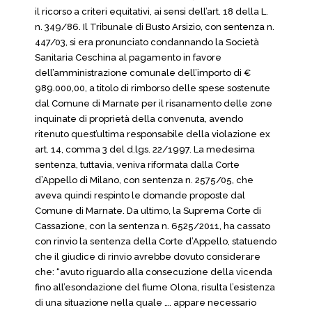
il ricorso a criteri equitativi, ai sensi dell’art. 18 della L.
n. 349/86. Il Tribunale di Busto Arsizio, con sentenza n.
447/03, si era pronunciato condannando la Società
Sanitaria Ceschina al pagamento in favore
dell’amministrazione comunale dell’importo di €
989.000,00, a titolo di rimborso delle spese sostenute
dal Comune di Marnate per il risanamento delle zone
inquinate di proprietà della convenuta, avendo
ritenuto quest’ultima responsabile della violazione ex
art. 14, comma 3 del d.lgs. 22/1997. La medesima
sentenza, tuttavia, veniva riformata dalla Corte
d’Appello di Milano, con sentenza n. 2575/05, che
aveva quindi respinto le domande proposte dal
Comune di Marnate. Da ultimo, la Suprema Corte di
Cassazione, con la sentenza n. 6525/2011, ha cassato
con rinvio la sentenza della Corte d’Appello, statuendo
che il giudice di rinvio avrebbe dovuto considerare
che: “avuto riguardo alla consecuzione della vicenda
fino all’esondazione del fiume Olona, risulta l’esistenza
di una situazione nella quale …. appare necessario