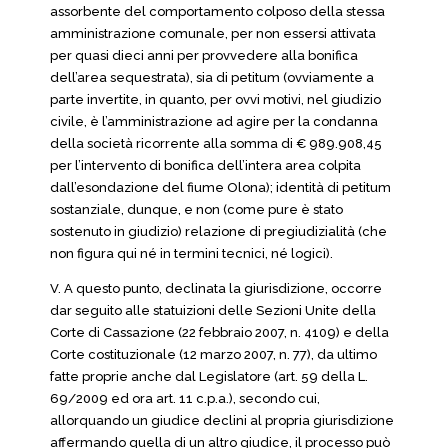
assorbente del comportamento colposo della stessa
amministrazione comunale, per non essersi attivata
per quasi dieci anni per provvedere alla bonifica
dell’area sequestrata), sia di petitum (ovviamente a
parte invertite, in quanto, per ovvi motivi, nel giudizio
civile, è l’amministrazione ad agire per la condanna
della società ricorrente alla somma di € 989.908,45
per l’intervento di bonifica dell’intera area colpita
dall’esondazione del fiume Olona); identità di petitum
sostanziale, dunque, e non (come pure è stato
sostenuto in giudizio) relazione di pregiudizialità (che
non figura qui né in termini tecnici, né logici).
V. A questo punto, declinata la giurisdizione, occorre
dar seguito alle statuizioni delle Sezioni Unite della
Corte di Cassazione (22 febbraio 2007, n. 4109) e della
Corte costituzionale (12 marzo 2007, n. 77), da ultimo
fatte proprie anche dal Legislatore (art. 59 della L.
69/2009 ed ora art. 11 c.p.a.), secondo cui,
allorquando un giudice declini al propria giurisdizione
affermando quella di un altro giudice, il processo può