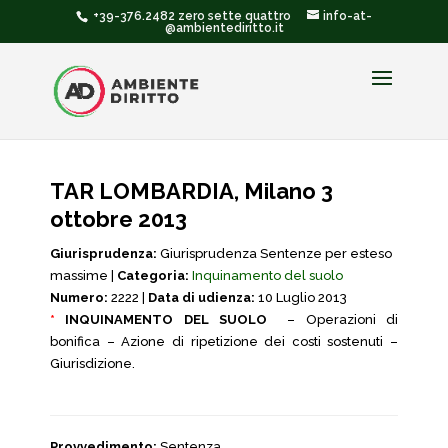
+39-376.2482 zero sette quattro
info-at-
@ambientediritto.it
TAR LOMBARDIA, Milano 3
ottobre 2013
Giurisprudenza:
Giurisprudenza Sentenze per esteso
massime |
Categoria:
Inquinamento del suolo
Numero:
2222 |
Data di udienza:
10 Luglio 2013
*
INQUINAMENTO DEL SUOLO
– Operazioni di
bonifica – Azione di ripetizione dei costi sostenuti –
Giurisdizione.
Provvedimento:
Sentenza