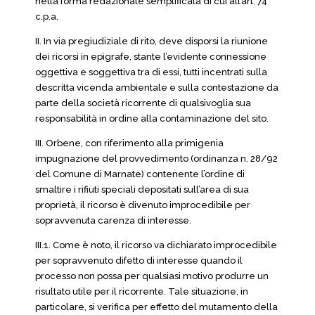
nella forma redazionale semplificata di cui all’art. 74
c.p.a.
II. In via pregiudiziale di rito, deve disporsi la riunione
dei ricorsi in epigrafe, stante l’evidente connessione
oggettiva e soggettiva tra di essi, tutti incentrati sulla
descritta vicenda ambientale e sulla contestazione da
parte della società ricorrente di qualsivoglia sua
responsabilità in ordine alla contaminazione del sito.
III. Orbene, con riferimento alla primigenia
impugnazione del provvedimento (ordinanza n. 28/92
del Comune di Marnate) contenente l’ordine di
smaltire i rifiuti speciali depositati sull’area di sua
proprietà, il ricorso è divenuto improcedibile per
sopravvenuta carenza di interesse.
III.1. Come è noto, il ricorso va dichiarato improcedibile
per sopravvenuto difetto di interesse quando il
processo non possa per qualsiasi motivo produrre un
risultato utile per il ricorrente. Tale situazione, in
particolare, si verifica per effetto del mutamento della