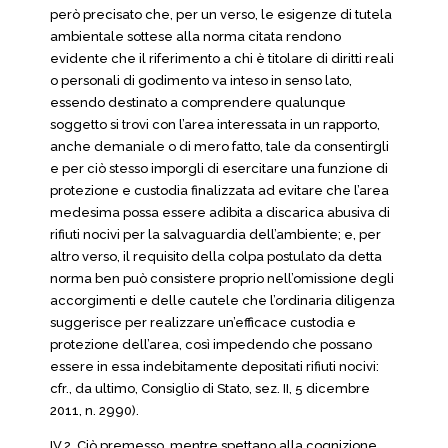
però precisato che, per un verso, le esigenze di tutela
ambientale sottese alla norma citata rendono
evidente che il riferimento a chi è titolare di diritti reali
o personali di godimento va inteso in senso lato,
essendo destinato a comprendere qualunque
soggetto si trovi con l’area interessata in un rapporto,
anche demaniale o di mero fatto, tale da consentirgli
e per ciò stesso imporgli di esercitare una funzione di
protezione e custodia finalizzata ad evitare che l’area
medesima possa essere adibita a discarica abusiva di
rifiuti nocivi per la salvaguardia dell’ambiente; e, per
altro verso, il requisito della colpa postulato da detta
norma ben può consistere proprio nell’omissione degli
accorgimenti e delle cautele che l’ordinaria diligenza
suggerisce per realizzare un’efficace custodia e
protezione dell’area, così impedendo che possano
essere in essa indebitamente depositati rifiuti nocivi:
cfr., da ultimo, Consiglio di Stato, sez. II, 5 dicembre
2011, n. 2990).
IV.2. Ciò premesso, mentre spettano alla cognizione