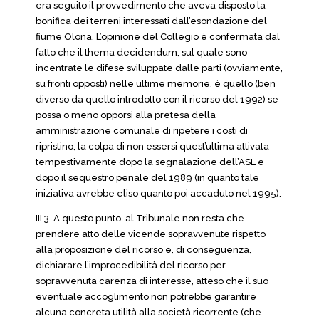
era seguito il provvedimento che aveva disposto la
bonifica dei terreni interessati dall’esondazione del
fiume Olona. L’opinione del Collegio è confermata dal
fatto che il thema decidendum, sul quale sono
incentrate le difese sviluppate dalle parti (ovviamente,
su fronti opposti) nelle ultime memorie, è quello (ben
diverso da quello introdotto con il ricorso del 1992) se
possa o meno opporsi alla pretesa della
amministrazione comunale di ripetere i costi di
ripristino, la colpa di non essersi quest’ultima attivata
tempestivamente dopo la segnalazione dell’ASL e
dopo il sequestro penale del 1989 (in quanto tale
iniziativa avrebbe eliso quanto poi accaduto nel 1995).
III.3. A questo punto, al Tribunale non resta che
prendere atto delle vicende sopravvenute rispetto
alla proposizione del ricorso e, di conseguenza,
dichiarare l’improcedibilità del ricorso per
sopravvenuta carenza di interesse, atteso che il suo
eventuale accoglimento non potrebbe garantire
alcuna concreta utilità alla società ricorrente (che