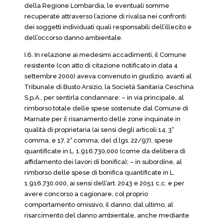
della Regione Lombardia, le eventuali somme
recuperate attraverso l’azione di rivalsa nei confronti
dei soggetti individuati quali responsabili dell’illecito e
dell’occorso danno ambientale.
I.6. In relazione ai medesimi accadimenti, il Comune
resistente (con atto di citazione notificato in data 4
settembre 2000) aveva convenuto in giudizio, avanti al
Tribunale di Busto Arsizio, la Società Sanitaria Ceschina
S.p.A., per sentirla condannare: – in via principale, al
rimborso totale delle spese sostenute dal Comune di
Marnate per il risanamento delle zone inquinate in
qualità di proprietaria (ai sensi degli articoli 14, 3°
comma, e 17, 2° comma, del d.lgs. 22/97), spese
quantificate in L. 1.916.730,000 (come da delibera di
affidamento dei lavori di bonifica); – in subordine, al
rimborso delle spese di bonifica quantificate in L.
1.916.730.000, ai sensi dell’art. 2043 e 2051 c.c. e per
avere concorso a cagionare, col proprio
comportamento omissivo, il danno; dal ultimo, al
risarcimento del danno ambientale, anche mediante