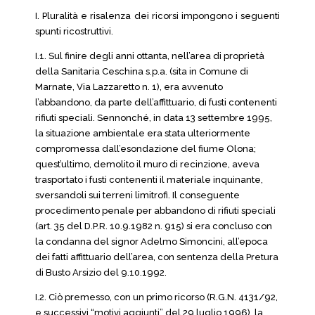
I. Pluralità e risalenza dei ricorsi impongono i seguenti
spunti ricostruttivi.
I.1. Sul finire degli anni ottanta, nell’area di proprietà
della Sanitaria Ceschina s.p.a. (sita in Comune di
Marnate, Via Lazzaretto n. 1), era avvenuto
l’abbandono, da parte dell’affittuario, di fusti contenenti
rifiuti speciali. Sennonché, in data 13 settembre 1995,
la situazione ambientale era stata ulteriormente
compromessa dall’esondazione del fiume Olona;
quest’ultimo, demolito il muro di recinzione, aveva
trasportato i fusti contenenti il materiale inquinante,
sversandoli sui terreni limitrofi. Il conseguente
procedimento penale per abbandono di rifiuti speciali
(art. 35 del D.P.R. 10.9.1982 n. 915) si era concluso con
la condanna del signor Adelmo Simoncini, all’epoca
dei fatti affittuario dell’area, con sentenza della Pretura
di Busto Arsizio del 9.10.1992.
I.2. Ciò premesso, con un primo ricorso (R.G.N. 4131/92,
e successivi “motivi aggiunti” del 29 luglio 1996), la