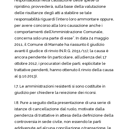
responsabilità nella causazione delle spese di
ripristino, provvederà, sulla base della valutazione
delle risultanze degli atti a stabilire se tale
responsabilità riguardi l’intero loro ammontare oppure,
per avere concorso alla loro causazione anche i
comportamenti dell’Amministrazione Comunale,
concerna solo una parte di esse”. In data 24 maggio
2011, il Comune di Marnate ha riassunto il giudizio
avanti il giudice di rinvio (N.R.G. 2051/11); la causa è
ancora pendente (in particolare, all’udienza del 17
ottobre 2012, i procuratori delle parti, esplicitate le
trattative pendenti, hanno ottenuto il rinvio della causa
al 9.10.2013).
I.7. Le amministrazioni resistenti si sono costituite in
giudizio per chiedere la reiezione dei ricorsi.
I.8. Pure a seguito della presentazione di una serie di
istanze di cancellazione dal ruolo, motivate dalla
pendenza di trattative in attesa della definizione della
controversia in sede civile, non essendo le parti
addivenute ad alcuna conciliazione o transazione, le