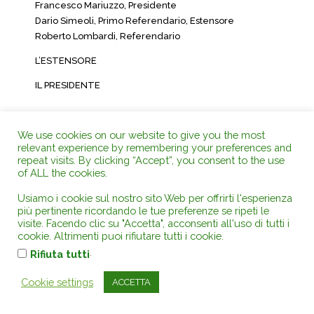
Francesco Mariuzzo, Presidente
Dario Simeoli, Primo Referendario, Estensore
Roberto Lombardi, Referendario
L’ESTENSORE
IL PRESIDENTE
DEPOSITATA IN SEGRETERIA
We use cookies on our website to give you the most
Il 03/10/2013
relevant experience by remembering your preferences and
IL SEGRETARIO
repeat visits. By clicking “Accept”, you consent to the use
(Art. 89, co. 3, cod. proc. amm.)
of ALL the cookies.
Usiamo i cookie sul nostro sito Web per offrirti l'esperienza
RICERCA GENERALE su tutta la Rivista.
più pertinente ricordando le tue preferenze se ripeti le
visite. Facendo clic su "Accetta", acconsenti all'uso di tutti i
cookie. Altrimenti puoi rifiutare tutti i cookie.
Autorità
.
Rifiuta tutti
C. G. A.
Consiglio di Stato
Cookie settings
ACCETTA
Corte Costituzionale