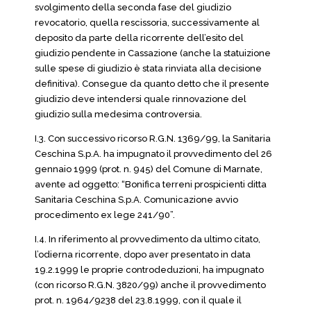
svolgimento della seconda fase del giudizio
revocatorio, quella rescissoria, successivamente al
deposito da parte della ricorrente dell’esito del
giudizio pendente in Cassazione (anche la statuizione
sulle spese di giudizio è stata rinviata alla decisione
definitiva). Consegue da quanto detto che il presente
giudizio deve intendersi quale rinnovazione del
giudizio sulla medesima controversia.
I.3. Con successivo ricorso R.G.N. 1369/99, la Sanitaria
Ceschina S.p.A. ha impugnato il provvedimento del 26
gennaio 1999 (prot. n. 945) del Comune di Marnate,
avente ad oggetto: “Bonifica terreni prospicienti ditta
Sanitaria Ceschina S.p.A. Comunicazione avvio
procedimento ex lege 241/90”.
I.4. In riferimento al provvedimento da ultimo citato,
l’odierna ricorrente, dopo aver presentato in data
19.2.1999 le proprie controdeduzioni, ha impugnato
(con ricorso R.G.N. 3820/99) anche il provvedimento
prot. n. 1964/9238 del 23.8.1999, con il quale il