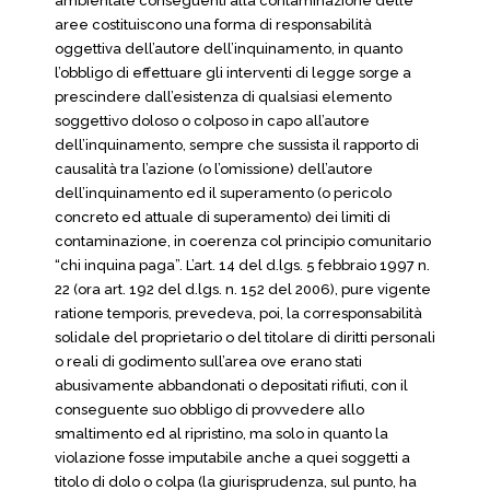
ambientale conseguenti alla contaminazione delle
aree costituiscono una forma di responsabilità
oggettiva dell’autore dell’inquinamento, in quanto
l’obbligo di effettuare gli interventi di legge sorge a
prescindere dall’esistenza di qualsiasi elemento
soggettivo doloso o colposo in capo all’autore
dell’inquinamento, sempre che sussista il rapporto di
causalità tra l’azione (o l’omissione) dell’autore
dell’inquinamento ed il superamento (o pericolo
concreto ed attuale di superamento) dei limiti di
contaminazione, in coerenza col principio comunitario
“chi inquina paga”. L’art. 14 del d.lgs. 5 febbraio 1997 n.
22 (ora art. 192 del d.lgs. n. 152 del 2006), pure vigente
ratione temporis, prevedeva, poi, la corresponsabilità
solidale del proprietario o del titolare di diritti personali
o reali di godimento sull’area ove erano stati
abusivamente abbandonati o depositati rifiuti, con il
conseguente suo obbligo di provvedere allo
smaltimento ed al ripristino, ma solo in quanto la
violazione fosse imputabile anche a quei soggetti a
titolo di dolo o colpa (la giurisprudenza, sul punto, ha