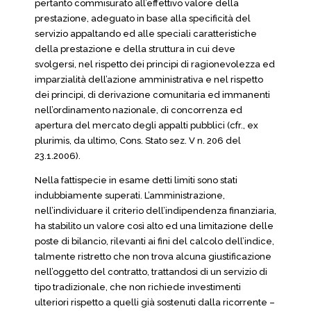
pertanto commisurato all’effettivo valore della
prestazione, adeguato in base alla specificità del
servizio appaltando ed alle speciali caratteristiche
della prestazione e della struttura in cui deve
svolgersi, nel rispetto dei principi di ragionevolezza ed
imparzialità dell’azione amministrativa e nel rispetto
dei principi, di derivazione comunitaria ed immanenti
nell’ordinamento nazionale, di concorrenza ed
apertura del mercato degli appalti pubblici (cfr., ex
plurimis, da ultimo, Cons. Stato sez. V n. 206 del
23.1.2006).
Nella fattispecie in esame detti limiti sono stati
indubbiamente superati. L’amministrazione,
nell’individuare il criterio dell’indipendenza finanziaria,
ha stabilito un valore così alto ed una limitazione delle
poste di bilancio, rilevanti ai fini del calcolo dell’indice,
talmente ristretto che non trova alcuna giustificazione
nell’oggetto del contratto, trattandosi di un servizio di
tipo tradizionale, che non richiede investimenti
ulteriori rispetto a quelli già sostenuti dalla ricorrente –