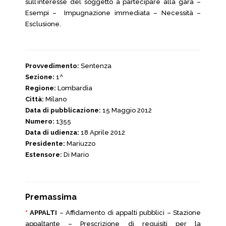
sull’interesse del soggetto a partecipare alla gara –
Esempi – Impugnazione immediata – Necessità –
Esclusione.
Provvedimento:
Sentenza
Sezione:
1^
Regione:
Lombardia
Città:
Milano
Data di pubblicazione:
15 Maggio 2012
Numero:
1355
Data di udienza:
18 Aprile 2012
Presidente:
Mariuzzo
Estensore:
Di Mario
Premassima
*
APPALTI
– Affidamento di appalti pubblici – Stazione
appaltante – Prescrizione di requisiti per la