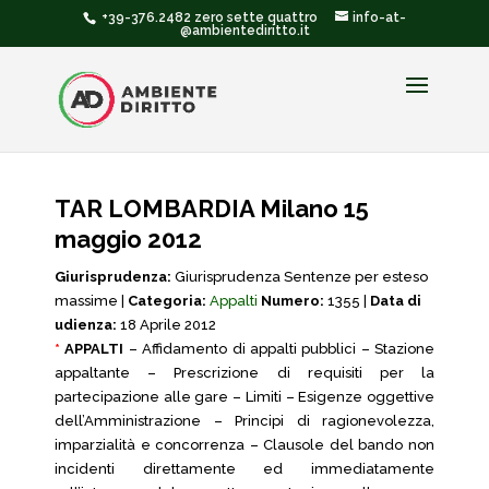
+39-376.2482 zero sette quattro
info-at-
@ambientediritto.it
TAR LOMBARDIA Milano 15
maggio 2012
Giurisprudenza:
Giurisprudenza Sentenze per esteso
massime |
Categoria:
Appalti
Numero:
1355 |
Data di
udienza:
18 Aprile 2012
*
APPALTI
– Affidamento di appalti pubblici – Stazione
appaltante – Prescrizione di requisiti per la
partecipazione alle gare – Limiti – Esigenze oggettive
dell’Amministrazione – Principi di ragionevolezza,
imparzialità e concorrenza – Clausole del bando non
incidenti direttamente ed immediatamente