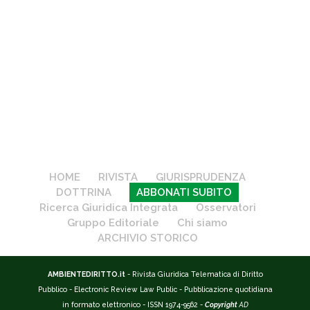
HOME
RIVISTA
GIURISPRUDENZA
DOTTRINA
ABBONATI SUBITO
Ricerca Giuridica Integrata
Osservatori
Gruppo Editoriale
Chi siamo
ARCHIVIO STORICO
AMBIENTEDIRITTO.it
- Rivista Giuridica Telematica di Diritto
Pubblico - Electronic Review Law Public - Pubblicazione quotidiana
in formato elettronico - ISSN 1974-9562 -
Copyright
AD