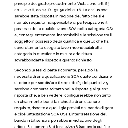
principio del giusto procedimento. Violazione artt. 83,
co. 2, e 216, co. 14, D.Lgs. 50 del 2016. La esclusione
sarebbe stata disposta in ragione del fatto che si è
ritenuto requisito indispensabile di partecipazione il
possesso della qualificazione SOA nella categoria OS1
e, conseguentemente, inammissibile la scissione tra il
soggetto in possesso della qualifica e quello che ha
concretamente eseguito lavori riconducibili alla
categoria in questione in misura addirittura
sovrabbondante rispetto a quanto richiesto.
Secondo la tesi di parte ricorrente, peraltro, la
necessità di una qualificazione SOA quale condizione
ulteriore per soddisfare il requisito P3 del punto II.2.9
sarebbe comparsa soltanto nella risposta 5 ai quesiti:
risposta che, a ben vedere, configurerebbe non tanto
un chiarimento, bensì la richiesta di un ulteriore
requisito, rispetto a quelli già previsti dal bando di gara
e cioè l’attestazione SOA OS1. L’interpretazione del
bando in tal senso si porrebbe in violazione degli
articoli 83, comma 8, d.lgs 50/2016 (secondo cui: “Le