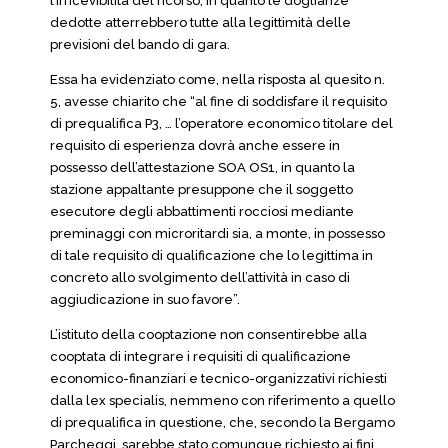
l’irricevibilità del ricorso, in quanto le doglianze
dedotte atterrebbero tutte alla legittimità delle
previsioni del bando di gara.
Essa ha evidenziato come, nella risposta al quesito n.
5, avesse chiarito che “al fine di soddisfare il requisito
di prequalifica P3, … l’operatore economico titolare del
requisito di esperienza dovrà anche essere in
possesso dell’attestazione SOA OS1, in quanto la
stazione appaltante presuppone che il soggetto
esecutore degli abbattimenti rocciosi mediante
preminaggi con microritardi sia, a monte, in possesso
di tale requisito di qualificazione che lo legittima in
concreto allo svolgimento dell’attività in caso di
aggiudicazione in suo favore”.
L’istituto della cooptazione non consentirebbe alla
cooptata di integrare i requisiti di qualificazione
economico-finanziari e tecnico-organizzativi richiesti
dalla lex specialis, nemmeno con riferimento a quello
di prequalifica in questione, che, secondo la Bergamo
Parcheggi, sarebbe stato comunque richiesto ai fini