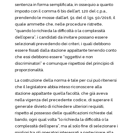
sentenza in forma semplificata, in ossequio a quanto
imposto con il comma 6 bis dell’art. 120 del c.p.a.,
prendendo le mosse dall’art. 91 del d. lgs. 50/2016, il
quale ammette che, nelle procedure ristrette,
“quando lo richieda la difficoltà o la complessità
dell’opera”, i candidati da invitare possano essere
selezionati prevedendo dei criteri, i quali debbono
essere fissati dalla stazione appaltante tenendo conto
che essi debbono essere “oggettivi e non
discriminatori” e comunque rispettosi del principio di
proporzionalità.
La costruzione della norma è tale per cui può ritenersi
che il legislatore abbia inteso riconoscere alla
stazione appaltante quella facoltà, che già aveva
nella vigenza del precedente codice, di superare il
generale divieto di richiedere ulteriori requisiti,
rispetto al possesso delle qualificazioni richieste dal
bando, ogni qual volta “lo richieda la difficoltà o la
complessità dell’opera”, ma al solo fine di selezionare i
migliori tra gli operatori interessati a partecipare alla