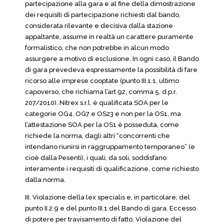
partecipazione alla gara e al fine della dimostrazione
dei requisiti di partecipazione richiesti dal bando,
considerata rilevante e decisiva dalla stazione
appaltante, assume in realtà un carattere puramente
formalistico, che non potrebbe in alcun modo
assurgere a motivo di esclusione. In ogni caso, il Bando
di gara prevedeva espressamente la possibilità di fare
ricorso alle imprese cooptate (punto III.1.1, ultimo
capoverso, che richiama l’art 92, comma 5, d.p.r.
207/2010). Nitrex s.r.l. è qualificata SOA per le
categorie OG4, OG7 e OS23 e non per la OS1, ma
l’attestazione SOA per la OS1 è posseduta, come
richiede la norma, dagli altri “concorrenti che
intendano riunirsi in raggruppamento temporaneo” (e
cioè dalla Pesenti), i quali, da soli, soddisfano
interamente i requisiti di qualificazione, come richiesto
dalla norma.
III. Violazione della lex specialis e, in particolare, del
punto II.2.9 e del punto III.1 del Bando di gara. Eccesso
di potere per travisamento di fatto. Violazione del