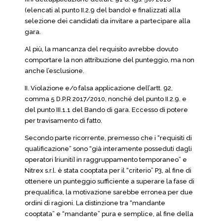
(elencati al punto II.2.9 del bando) e finalizzati alla
selezione dei candidati da invitare a partecipare alla
gara.
Al più, la mancanza del requisito avrebbe dovuto
comportare la non attribuzione del punteggio, ma non
anche l’esclusione.
II. Violazione e/o falsa applicazione dell’artt. 92,
comma 5 D.P.R 2017/2010, nonché del punto II.2.9. e
del punto III.1.1 del Bando di gara. Eccesso di potere
per travisamento di fatto.
Secondo parte ricorrente, premesso che i “requisiti di
qualificazione” sono “già interamente posseduti dagli
operatori [riuniti] in raggruppamento temporaneo” e
Nitrex s.r.l. è stata cooptata per il “criterio” P3, al fine di
ottenere un punteggio sufficiente a superare la fase di
prequalifica, la motivazione sarebbe erronea per due
ordini di ragioni. La distinzione tra “mandante
cooptata” e “mandante” pura e semplice, al fine della