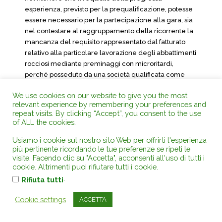
esperienza, previsto per la prequalificazione, potesse
essere necessario per la partecipazione alla gara, sia
nel contestare al raggruppamento della ricorrente la
mancanza del requisito rappresentato dal fatturato
relativo alla particolare lavorazione degli abbattimenti
rocciosi mediante preminaggi con microritardi,
perché posseduto da una società qualificata come
cooptata e priva della qualificazione SOA per la
We use cookies on our website to give you the most
categoria OS1.
relevant experience by remembering your preferences and
repeat visits. By clicking “Accept”, you consent to the use
Il punto II.2.09) del bando, infatti, chiarisce in modo
of ALL the cookies.
inequivocabile come ciò che avrebbe dovuto formare
oggetto di valutazione al fine dell’attribuzione del
Usiamo i cookie sul nostro sito Web per offrirti l'esperienza
punteggio per la redazione della graduatoria di
più pertinente ricordando le tue preferenze se ripeti le
visite. Facendo clic su "Accetta", acconsenti all'uso di tutti i
preselezione è che il concorrente, singolo o in quanto
cookie. Altrimenti puoi rifiutare tutti i cookie.
partecipante ad un raggruppamento, abbia eseguito
.
Rifiuta tutti
lavori per un importo pari alla soglia minima indicata,
eventualmente anche sommando l’importo relativo a
Cookie settings
ACCETTA
più partecipanti al raggruppamento o anche facendo
ricorso, ma solo nel caso in cui il concorrente non