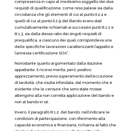
compresenza in capo al medesimo soggetto dei due
requisiti di qualificazione, come reso palese sia dalla
circostanza che gli elementi di cui al punto II.2.4 e
quelli di cui al punto II.2.9 del Bando erano stati
cumulativamente richiamati ai successivi punti III.1.2 e
III.1.3, sia dalla stessa ratio dei singoli requisiti di
prequalifica, a ciascuno dei quali corrispondeva una
delle specifiche lavorazioni caratterizzanti l’appalto e
l’annessa certificazione SOA”.
Nonostante quanto argomentato dalla stazione
appaltante, il ricorso merita, però, positivo
apprezzamento, previo superamento dell’eccezione
di tardività, che risulta infondata, dal momento che è
evidente che le censure che sono state mosse
attengono alla non corretta applicazione del bando e
non al bando in sé.
Invero, il paragrafo III.1.2. del bando, nell’indicare le
condizioni di partecipazione, con riferimento alla
capacità economica e finanziaria, richiama al fatto che