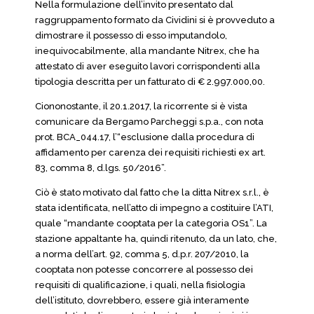
Nella formulazione dell’invito presentato dal
raggruppamento formato da Cividini si è provveduto a
dimostrare il possesso di esso imputandolo,
inequivocabilmente, alla mandante Nitrex, che ha
attestato di aver eseguito lavori corrispondenti alla
tipologia descritta per un fatturato di € 2.997.000,00.
Ciononostante, il 20.1.2017, la ricorrente si è vista
comunicare da Bergamo Parcheggi s.p.a., con nota
prot. BCA_044.17, l’“esclusione dalla procedura di
affidamento per carenza dei requisiti richiesti ex art.
83, comma 8, d.lgs. 50/2016”.
Ciò è stato motivato dal fatto che la ditta Nitrex s.r.l., è
stata identificata, nell’atto di impegno a costituire l’ATI,
quale “mandante cooptata per la categoria OS1”. La
stazione appaltante ha, quindi ritenuto, da un lato, che,
a norma dell’art. 92, comma 5, d.p.r. 207/2010, la
cooptata non potesse concorrere al possesso dei
requisiti di qualificazione, i quali, nella fisiologia
dell’istituto, dovrebbero, essere già interamente