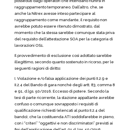
posseduti dagli operatori che intendano riunirsi in
raggruppamento temporaneo. Dall’altro, che, se
anche la Nitrex avesse inteso partecipare al
raggruppamento come mandante, il requisito non
avrebbe potuto essere ritenuto dimostrato, dal
momento che la stessa sarebbe comunque stata priva
del requisito dell’attestazione SOA per la categoria di
lavorazioni OS1.
Il provvedimento di esclusione così adottato sarebbe
illegittimo, secondo quanto sostenuto in ricorso, per le
seguenti ragioni di diritto:
I. Violazione e/o falsa applicazione dei punti II.2.9 e
II.2.4 del Bando di gara nonché degli artt. 83, comma 8
e 91, d.lgs. 50/2016. Eccesso di potere. Secondo la
tesi di parte ricorrente, la stazione appaltante avrebbe
confuso o comunque sovrapposto i requisiti di
qualificazione richiesti (elencati al punto II.2.4 del
bando), che la costituenda ATI soddisfarebbe in pieno,
con i “criteri” “oggettivi e non discriminatori” previsti ai
fini dell’applicazione dell’art. 91 d. lgs. 50/2016