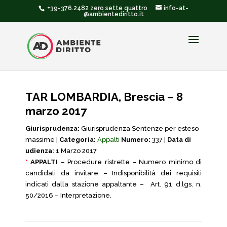
+39-376.2482 zero sette quattro
info-at-
@ambientediritto.it
TAR LOMBARDIA, Brescia – 8
marzo 2017
Giurisprudenza:
Giurisprudenza Sentenze per esteso
massime |
Categoria:
Appalti
Numero:
337 |
Data di
udienza:
1 Marzo 2017
*
APPALTI
– Procedure ristrette – Numero minimo di
candidati da invitare – Indisponibilità dei requisiti
indicati dalla stazione appaltante – Art. 91 d.lgs. n.
50/2016 – Interpretazione.