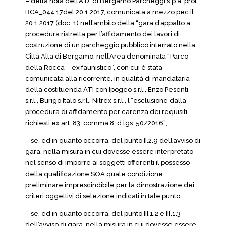
– della nota dell’A.D. di Bergamo Parcheggi s.p.a. prot.
BCA_044.17del 20.1.2017, comunicata a mezzo pec il
20.1.2017 (doc. 1) nell’ambito della “gara d’appalto a
procedura ristretta per l’affidamento dei lavori di
costruzione di un parcheggio pubblico interrato nella
Città Alta di Bergamo, nell’Area denominata “Parco
della Rocca – ex faunistico”, con cui è stata
comunicata alla ricorrente, in qualità di mandataria
della costituenda ATI con Ipogeo s.r.l., Enzo Pesenti
s.r.l., Burigo Italo s.r.l., Nitrex s.r.l., l’“esclusione dalla
procedura di affidamento per carenza dei requisiti
richiesti ex art. 83, comma 8, d.lgs. 50/2016”;
– se, ed in quanto occorra, del punto II.2.9 dell’avviso di
gara, nella misura in cui dovesse essere interpretato
nel senso di imporre ai soggetti offerenti il possesso
della qualificazione SOA quale condizione
preliminare imprescindibile per la dimostrazione dei
criteri oggettivi di selezione indicati in tale punto;
– se, ed in quanto occorra, del punto III.1.2 e III.1.3
dell’avviso di gara, nella misura in cui dovesse essere