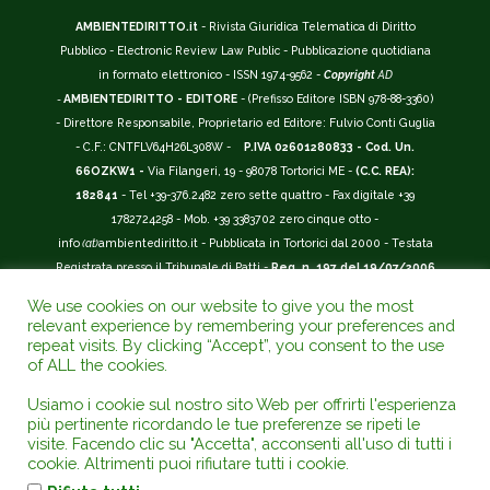
AMBIENTEDIRITTO.it
- Rivista Giuridica Telematica di Diritto
Pubblico - Electronic Review Law Public - Pubblicazione quotidiana
in formato elettronico - ISSN 1974-9562 -
Copyright
AD
-
AMBIENTEDIRITTO - EDITORE
- (Prefisso Editore ISBN 978-88-3360)
- Direttore Responsabile, Proprietario ed Editore: Fulvio Conti Guglia
- C.F.: CNTFLV64H26L308W -
P.IVA 02601280833 - Cod. Un.
66OZKW1 -
Via Filangeri, 19 - 98078 Tortorici ME -
(C.C. REA):
182841
- Tel +39-376.2482 zero sette quattro - Fax digitale +39
1782724258 - Mob. +39 3383702 zero cinque otto -
info
(at)
ambientediritto.it - Pubblicata in Tortorici dal 2000 - Testata
Registrata presso il Tribunale di Patti -
Reg. n. 197 del 19/07/2006
-
(BarCode 9 771974 956204)
-
R.O.C. n. 44135.
We use cookies on our website to give you the most
__________
relevant experience by remembering your preferences and
La Rivista Giuridica
AMBIENTEDIRITTO.IT
-
ISSN 1974-9562
è
repeat visits. By clicking “Accept”, you consent to the use
of ALL the cookies.
riconosciuta ed inserita nell'Area 12 - (
Classe A
) -
Riviste Scientifiche
Giuridiche.
ANVUR
: Agenzia Nazionale di Valutazione del Sistema
Usiamo i cookie sul nostro sito Web per offrirti l'esperienza
Universitario e della Ricerca (D.P.R. n.76/2010). Valutazione della Qualità della
più pertinente ricordando le tue preferenze se ripeti le
Ricerca (
VQR
); Autovalutazione, Valutazione periodica, Accreditamento (
AVA
);
visite. Facendo clic su "Accetta", acconsenti all'uso di tutti i
Abilitazione Scientifica Nazionale (
ASN
). Repertorio del Foro Italiano Abbr.
cookie. Altrimenti puoi rifiutare tutti i cookie.
www.ambientediritto.it. - Catalogo (
CINECA
) - Codice rivista: E197807 -
.