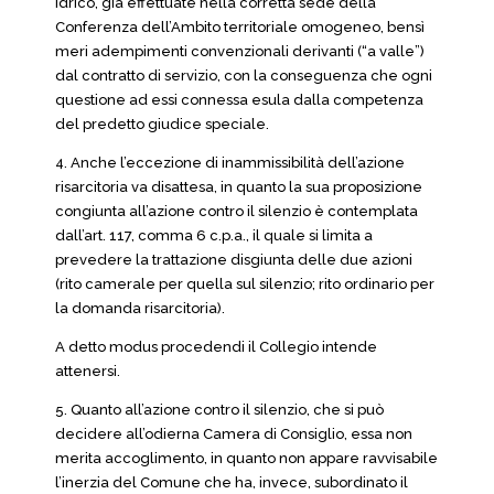
idrico, già effettuate nella corretta sede della
Conferenza dell’Ambito territoriale omogeneo, bensì
meri adempimenti convenzionali derivanti (“a valle”)
dal contratto di servizio, con la conseguenza che ogni
questione ad essi connessa esula dalla competenza
del predetto giudice speciale.
4. Anche l’eccezione di inammissibilità dell’azione
risarcitoria va disattesa, in quanto la sua proposizione
congiunta all’azione contro il silenzio è contemplata
dall’art. 117, comma 6 c.p.a., il quale si limita a
prevedere la trattazione disgiunta delle due azioni
(rito camerale per quella sul silenzio; rito ordinario per
la domanda risarcitoria).
A detto modus procedendi il Collegio intende
attenersi.
5. Quanto all’azione contro il silenzio, che si può
decidere all’odierna Camera di Consiglio, essa non
merita accoglimento, in quanto non appare ravvisabile
l’inerzia del Comune che ha, invece, subordinato il