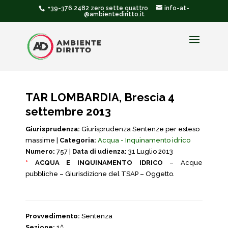
+39-376.2482 zero sette quattro
info-at-
@ambientediritto.it
TAR LOMBARDIA, Brescia 4
settembre 2013
Giurisprudenza:
Giurisprudenza Sentenze per esteso
massime |
Categoria:
Acqua - Inquinamento idrico
Numero:
757 |
Data di udienza:
31 Luglio 2013
*
ACQUA E INQUINAMENTO IDRICO
– Acque
pubbliche – Giurisdizione del TSAP – Oggetto.
Provvedimento:
Sentenza
Sezione:
1^