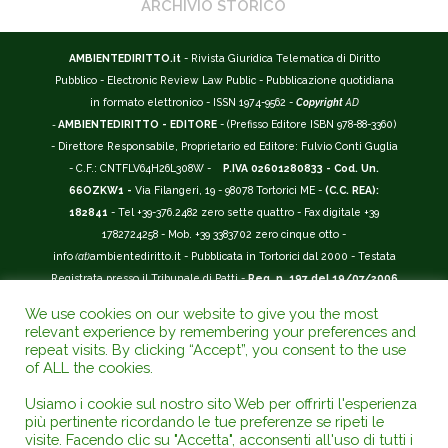
ARCHIVIO STORICO
AMBIENTEDIRITTO.it
- Rivista Giuridica Telematica di Diritto
Pubblico - Electronic Review Law Public - Pubblicazione quotidiana
in formato elettronico - ISSN 1974-9562 -
Copyright
AD
-
AMBIENTEDIRITTO - EDITORE
- (Prefisso Editore ISBN 978-88-3360)
- Direttore Responsabile, Proprietario ed Editore: Fulvio Conti Guglia
- C.F.: CNTFLV64H26L308W -
P.IVA 02601280833 - Cod. Un.
66OZKW1 -
Via Filangeri, 19 - 98078 Tortorici ME -
(C.C. REA):
182841
- Tel +39-376.2482 zero sette quattro - Fax digitale +39
1782724258 - Mob. +39 3383702 zero cinque otto -
info
(at)
ambientediritto.it - Pubblicata in Tortorici dal 2000 - Testata
Registrata presso il Tribunale di Patti -
Reg. n. 197 del 19/07/2006
-
(BarCode 9 771974 956204)
-
R.O.C. n. 44135.
We use cookies on our website to give you the most
__________
relevant experience by remembering your preferences and
La Rivista Giuridica
AMBIENTEDIRITTO.IT
-
ISSN 1974-9562
è
repeat visits. By clicking “Accept”, you consent to the use
of ALL the cookies.
riconosciuta ed inserita nell'Area 12 - (
Classe A
) -
Riviste Scientifiche
Giuridiche.
ANVUR
: Agenzia Nazionale di Valutazione del Sistema
Usiamo i cookie sul nostro sito Web per offrirti l'esperienza
Universitario e della Ricerca (D.P.R. n.76/2010). Valutazione della Qualità della
più pertinente ricordando le tue preferenze se ripeti le
Ricerca (
VQR
); Autovalutazione, Valutazione periodica, Accreditamento (
AVA
);
visite. Facendo clic su "Accetta", acconsenti all'uso di tutti i