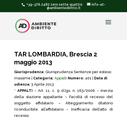
+39-376.2482 zero sette quattro
info-at-
@ambientediritto.it
TAR LOMBARDIA, Brescia 2
maggio 2013
Giurisprudenza:
Giurisprudenza Sentenze per esteso
massime |
Categoria:
Appalti
Numero:
401 |
Data di
udienza:
3 Aprile 2013
*
APPALTI
– Art. 11, c. 9 d.lgs. n. 163/2006 – Inerzia
della stazione appaltante – Facoltà di recesso del
soggetto affidatario – Atteggiamento dilatorio
riconducibile all’affidatario – Inefficacia dell’atto di
recesso.