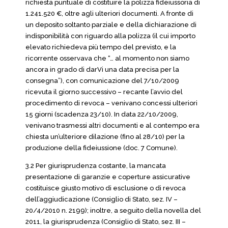
richiesta puntuale di costituire la polizza fideiussoria di
1.241.520 €, oltre agli ulteriori documenti. A fronte di
un deposito soltanto parziale e della dichiarazione di
indisponibilità con riguardo alla polizza (il cui importo
elevato richiedeva più tempo del previsto, e la
ricorrente osservava che “… al momento non siamo
ancora in grado di darVi una data precisa per la
consegna”), con comunicazione del 7/10/2009
ricevuta il giorno successivo – recante l’avvio del
procedimento di revoca – venivano concessi ulteriori
15 giorni (scadenza 23/10). In data 22/10/2009,
venivano trasmessi altri documenti e al contempo era
chiesta un’ulteriore dilazione (fino al 28/10) per la
produzione della fideiussione (doc. 7 Comune).
3.2 Per giurisprudenza costante, la mancata
presentazione di garanzie e coperture assicurative
costituisce giusto motivo di esclusione o di revoca
dell’aggiudicazione (Consiglio di Stato, sez. IV –
20/4/2010 n. 2199); inoltre, a seguito della novella del
2011, la giurisprudenza (Consiglio di Stato, sez. III –