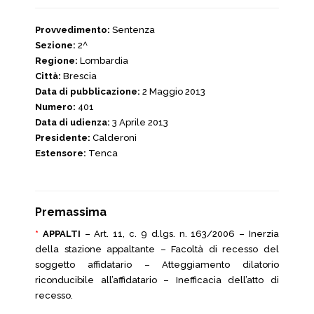
Provvedimento:
Sentenza
Sezione:
2^
Regione:
Lombardia
Città:
Brescia
Data di pubblicazione:
2 Maggio 2013
Numero:
401
Data di udienza:
3 Aprile 2013
Presidente:
Calderoni
Estensore:
Tenca
Premassima
*
APPALTI
– Art. 11, c. 9 d.lgs. n. 163/2006 – Inerzia
della stazione appaltante – Facoltà di recesso del
soggetto affidatario – Atteggiamento dilatorio
riconducibile all’affidatario – Inefficacia dell’atto di
recesso.