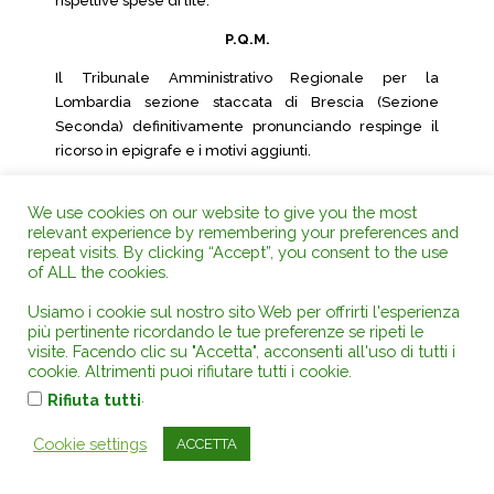
rispettive spese di lite.
P.Q.M.
Il Tribunale Amministrativo Regionale per la
Lombardia sezione staccata di Brescia (Sezione
Seconda) definitivamente pronunciando respinge il
ricorso in epigrafe e i motivi aggiunti.
Respinge la richiesta di risarcimento del danno.
We use cookies on our website to give you the most
Condanna parte ricorrente a corrispondere
relevant experience by remembering your preferences and
repeat visits. By clicking “Accept”, you consent to the use
all’amministrazione resistente la somma di 3.500 € a
of ALL the cookies.
titolo di competenze ed onorari di difesa, oltre ad
eventuali oneri di legge.
Usiamo i cookie sul nostro sito Web per offrirti l'esperienza
più pertinente ricordando le tue preferenze se ripeti le
Spese compensate nei confronti di SACE BT.
visite. Facendo clic su "Accetta", acconsenti all'uso di tutti i
cookie. Altrimenti puoi rifiutare tutti i cookie.
La presente sentenza è depositata presso la
.
Rifiuta tutti
Segreteria della Sezione che provvederà a darne
comunicazione alle parti.
Cookie settings
ACCETTA
Così deciso in Brescia nella camera di consiglio del
giorno 3 aprile 2013 con l’intervento dei magistrati: