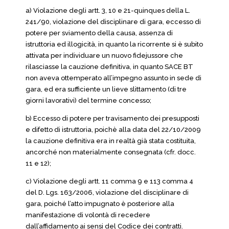
a) Violazione degli artt. 3, 10 e 21-quinques della L.
241/90, violazione del disciplinare di gara, eccesso di
potere per sviamento della causa, assenza di
istruttoria ed illogicità, in quanto la ricorrente si è subito
attivata per individuare un nuovo fidejussore che
rilasciasse la cauzione definitiva, in quanto SACE BT
non aveva ottemperato all’impegno assunto in sede di
gara, ed era sufficiente un lieve slittamento (di tre
giorni lavorativi) del termine concesso;
b) Eccesso di potere per travisamento dei presupposti
e difetto di istruttoria, poichè alla data del 22/10/2009
la cauzione definitiva era in realtà già stata costituita,
ancorché non materialmente consegnata (cfr. docc.
11 e 12);
c) Violazione degli artt. 11 comma 9 e 113 comma 4
del D. Lgs. 163/2006, violazione del disciplinare di
gara, poiché l’atto impugnato è posteriore alla
manifestazione di volontà di recedere
dall’affidamento ai sensi del Codice dei contratti.