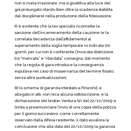
non si rivela irrazionale, ma si giustifica alla luce del
già prolungato ritardo (ben oltre la scadenza stabilita
dal disciplinare) nella produzione della fideiussione;
II) è evidente che la lex specialis riconnette la
sanzione dell’incameramento della cauzione (e la
correlata decadenza dall’affidamento) al
superamento della soglia temporale ivi indicata (20
giorni), per cui non è conferente l’invocata distinzione
tra “mancata” e “ritardata” consegna, dal momento
che la regola di gara introduce la conseguenza
espulsiva nel caso di inosservanza del termine fissato,
senza altre puntualizzazioni;
III) lo schema di garanzia intestato a Finworld, e
allegato in atti, non reca alcuna sottoscrizione, e la
dichiarazione del broker Ventura Srl del 22/10/2009 si
limita a preannunciare l’invio di una copia della polizza
per il giorno successivo: come correttamente
osservato dalla difesa resistente, il dato avvalora la
conclusione che alla data del 22/10/2009 la garanzia