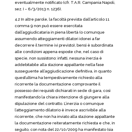
eventualmente notificato (cfr. T.A.R. Campania Napoli,
sez. I – 6/3/2013 n. 1236).
4.2 In altre parole, la facoltà prevista dall’articolo 11
comma 9 non può essere esercitata
dall’aggiudicataria in piena libertà (o comunque
assumendo atteggiamenti dilatori idonei a far
decorrere il termine ivi previsto), bensì è subordinata
alle condizioni appena esposte che, nel caso di
specie, non sussistono: infatti, nessuna inerzia è
addebitabile alla stazione appaltante nella fase
susseguente all’aggiudicazione definitiva, in quanto
quest’ultima ha tempestivamente richiesto alla
ricorrente la documentazione comprovante il
possesso dei requisiti dichiarati in sede di gara, così
manifestando la chiara intenzione di giungere alla
stipulazione del contratto. L’inerzia o comunque
l’atteggiamento dilatorio è invece ascrivibile alla
ricorrente, che non ha inviato alla stazione appaltante
la documentazione reiteratamente richiesta e che, in
seguito, con nota del 22/10/2009 ha manifestato (sia