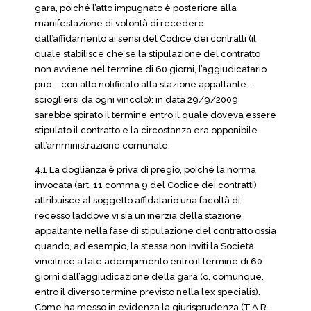
gara, poiché l’atto impugnato è posteriore alla
manifestazione di volontà di recedere
dall’affidamento ai sensi del Codice dei contratti (il
quale stabilisce che se la stipulazione del contratto
non avviene nel termine di 60 giorni, l’aggiudicatario
può – con atto notificato alla stazione appaltante –
sciogliersi da ogni vincolo): in data 29/9/2009
sarebbe spirato il termine entro il quale doveva essere
stipulato il contratto e la circostanza era opponibile
all’amministrazione comunale.
4.1 La doglianza è priva di pregio, poiché la norma
invocata (art. 11 comma 9 del Codice dei contratti)
attribuisce al soggetto affidatario una facoltà di
recesso laddove vi sia un’inerzia della stazione
appaltante nella fase di stipulazione del contratto ossia
quando, ad esempio, la stessa non inviti la Società
vincitrice a tale adempimento entro il termine di 60
giorni dall’aggiudicazione della gara (o, comunque,
entro il diverso termine previsto nella lex specialis).
Come ha messo in evidenza la giurisprudenza (T.A.R.