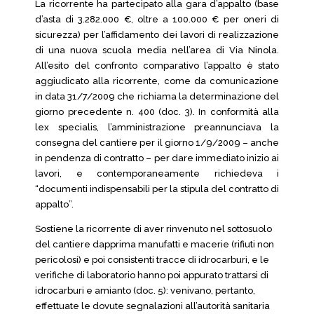
La ricorrente ha partecipato alla gara d’appalto (base
d’asta di 3.282.000 €, oltre a 100.000 € per oneri di
sicurezza) per l’affidamento dei lavori di realizzazione
di una nuova scuola media nell’area di Via Ninola.
All’esito del confronto comparativo l’appalto è stato
aggiudicato alla ricorrente, come da comunicazione
in data 31/7/2009 che richiama la determinazione del
giorno precedente n. 400 (doc. 3). In conformità alla
lex specialis, l’amministrazione preannunciava la
consegna del cantiere per il giorno 1/9/2009 – anche
in pendenza di contratto – per dare immediato inizio ai
lavori, e contemporaneamente richiedeva i
“documenti indispensabili per la stipula del contratto di
appalto”.
Sostiene la ricorrente di aver rinvenuto nel sottosuolo
del cantiere dapprima manufatti e macerie (rifiuti non
pericolosi) e poi consistenti tracce di idrocarburi, e le
verifiche di laboratorio hanno poi appurato trattarsi di
idrocarburi e amianto (doc. 5): venivano, pertanto,
effettuate le dovute segnalazioni all’autorità sanitaria