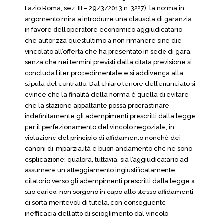
Lazio Roma, sez. III – 29/3/2013 n. 3227), la norma in
argomento mira a introdurre una clausola di garanzia
in favore dell’operatore economico aggiudicatario
che autorizza quest’ultimo a non rimanere sine die
vincolato all’offerta che ha presentato in sede di gara,
senza che nei termini previsti dalla citata previsione si
concluda l’iter procedimentale e si addivenga alla
stipula del contratto. Dal chiaro tenore dell’enunciato si
evince che la finalità della norma è quella di evitare
che la stazione appaltante possa procrastinare
indefinitamente gli adempimenti prescritti dalla legge
per il perfezionamento del vincolo negoziale, in
violazione del principio di affidamento nonché dei
canoni di imparzialità e buon andamento che ne sono
esplicazione: qualora, tuttavia, sia l’aggiudicatario ad
assumere un atteggiamento ingiustificatamente
dilatorio verso gli adempimenti prescritti dalla legge a
suo carico, non sorgono in capo allo stesso affidamenti
di sorta meritevoli di tutela, con conseguente
inefficacia dell’atto di scioglimento dal vincolo