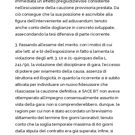
immediata un effetto pregiudizievole consistente
nell’escussione della cauzione provvisoria prestata. Da
ciò consegue che la sua posizione è ascrivibile alla
figura dell’interveniente ad adiuvandum, tenuto
anche conto delle doglianze in concreto sviluppate,
assecondando la tesi difensiva di parte ricorrente.
3. Passando all’esame del merito, con i motivi di cui
alle lett. a) e b) dell’esposizione in fatto si lamenta la
violazione degli artt. 3, 10 e 21-quinques della L.
241/90, la violazione del disciplinare di gara, l’eccesso
di potere per sviamento della causa, assenza di
istruttoria ed illogicità, in quanto la ricorrente si è subito
attivata per individuare un nuovo fideiussore che
rilasciasse la cauzione definitiva, e SACE BT non aveva
ottemperato all’impegno consensualmente assunto in
vista della gara; non si comprenderebbero, dunque, le
ragioni per cui non è stato accordato un brevissimo
slittamento del termine (tre giorni lavorativi), tenuto
conto che la soglia temporale massima di 60 giorni
dalla stipula del contratto era già superata; infine, si