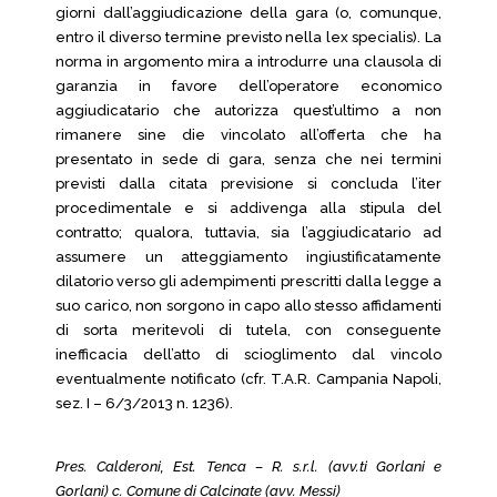
giorni dall’aggiudicazione della gara (o, comunque,
entro il diverso termine previsto nella lex specialis). La
norma in argomento mira a introdurre una clausola di
garanzia in favore dell’operatore economico
aggiudicatario che autorizza quest’ultimo a non
rimanere sine die vincolato all’offerta che ha
presentato in sede di gara, senza che nei termini
previsti dalla citata previsione si concluda l’iter
procedimentale e si addivenga alla stipula del
contratto; qualora, tuttavia, sia l’aggiudicatario ad
assumere un atteggiamento ingiustificatamente
dilatorio verso gli adempimenti prescritti dalla legge a
suo carico, non sorgono in capo allo stesso affidamenti
di sorta meritevoli di tutela, con conseguente
inefficacia dell’atto di scioglimento dal vincolo
eventualmente notificato (cfr. T.A.R. Campania Napoli,
sez. I – 6/3/2013 n. 1236).
Pres. Calderoni, Est. Tenca – R. s.r.l. (avv.ti Gorlani e
Gorlani) c. Comune di Calcinate (avv. Messi)