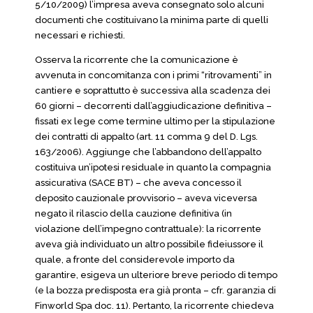
5/10/2009) l’impresa aveva consegnato solo alcuni
documenti che costituivano la minima parte di quelli
necessari e richiesti.
Osserva la ricorrente che la comunicazione è
avvenuta in concomitanza con i primi “ritrovamenti” in
cantiere e soprattutto è successiva alla scadenza dei
60 giorni – decorrenti dall’aggiudicazione definitiva –
fissati ex lege come termine ultimo per la stipulazione
dei contratti di appalto (art. 11 comma 9 del D. Lgs.
163/2006). Aggiunge che l’abbandono dell’appalto
costituiva un’ipotesi residuale in quanto la compagnia
assicurativa (SACE BT) – che aveva concesso il
deposito cauzionale provvisorio – aveva viceversa
negato il rilascio della cauzione definitiva (in
violazione dell’impegno contrattuale): la ricorrente
aveva già individuato un altro possibile fideiussore il
quale, a fronte del considerevole importo da
garantire, esigeva un ulteriore breve periodo di tempo
(e la bozza predisposta era già pronta – cfr. garanzia di
Finworld Spa doc. 11). Pertanto, la ricorrente chiedeva