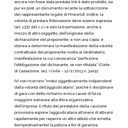
ancora non fosse stata prestata (né è stato prodotto, sia
pur ex post, un documento recante la sottoscrizione
del rappresentante legale di Finworld); inoltre, la
volontà di prestare fideiussione deve essere espressa
(art. 1337 del c.c.) e solo la trasmissione, anche a
mezzo di altro soggetto, dell’originale della
dichiarazione del proponente, e non una copia, è
idonea a determinare la manifestazione della volontà
contrattuale del proponente rivolta al destinatario,
manifestazione la cui conoscenza “perfeziona
l’obbligazione del dichiarante, se non rifiutata” (Corte
di Cassazione, sez. I civile – 12/2/2013 n. 3405);
IV) non ricorrono “motivi oggettivamente indipendenti
dalla volontà dell’aggiudicatario”, poiché il disciplinare
di gara con detto richiamo evoca cause di forza
maggiore estranee alla sfera organizzativa
dell’impresa: il rifiuto del prestatore della cauzione
provvisoria espone l’aggiudicataria all’onere di attivarsi
rapidamente per reperire un altro istituto che emetta
(tempestivamente) la polizza a fini di garanzia;