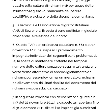
LR 16/2011 e della LR 5 febbraio 2007 n. 3 (Legge
quadro sulla cattura di richiami vivi) per abuso dello
strumento legislativo, mancanza del parere
dell’ISPRA, e violazione della disciplina comunitaria.
5. La Provincia e l’Associazione Migratoristi Italiani
(ANUU) Sezione di Brescia si sono costituite in giudizio
chiedendo la reiezione del ricorso.
6. Questo TAR con ordinanza cautelare n. 861 del 17
novembre 2011 ha sospeso il provvedimento
impugnato individuando i seguenti punti problematici:
(a) la scelta di mantenere costante nel tempo il
numero delle catture senza perseguire la transizione
verso forme alternative di approvvigionamento dei
richiami, pur essendovi ormai un mercato di richiami
da allevamento; (b) l’inaffidabilità del censimento dei
richiami vivi posseduti dai cacciatori.
7. In seguito la Provincia con deliberazione giuntale n.
457 del 22 novembre 2011 ha disposto la riapertura fino
al 31 dicembre 2011 di tutti i 18 impianti già autorizzati