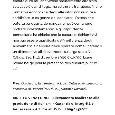
cattura di volatili che vivono naturalmente allo stato
selvatico è quindi legittima solo in via transitoria, finché
l’iniziativa economica degli allevatori non riuscirà a
soddisfare le esigenze dei cacciatori. L’attesa che
l’offerta pareggi la domanda non può comunque
protrarsi indefinitamente: la giurisprudenza
comunitaria ha chiarito che la cattura di richiami vivi
non può essere giustificata dall’inefficienza degli
allevamenti e neppure deve operare come un freno o
un disincentivo all’allevamento su larga scala (v.
C.Giust. Sez. III 12 dicembre 1996 C-10/96, Ligue
royale belge pour la protection des oiseaux, punti 21-
22).
Pres. Calderoni, Est. Pedron – L.a.c. Onlus (avv. Linzola) c.
Provincia di Brescia (avv.ti Poli, Donati e Rizzardi)
DIRITTO VENATORIO – Allevamento finalizzato alla
produzione di richiami – Garanzia di integrità e
benessere – Art. 8 e all. IV Dir. 2009/147/CE.