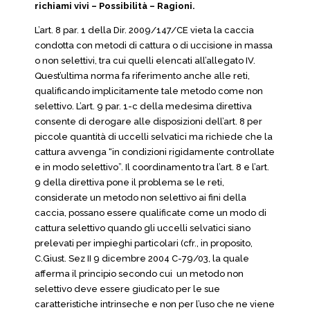
richiami vivi – Possibilità – Ragioni.
L’art. 8 par. 1 della Dir. 2009/147/CE vieta la caccia
condotta con metodi di cattura o di uccisione in massa
o non selettivi, tra cui quelli elencati all’allegato IV.
Quest’ultima norma fa riferimento anche alle reti,
qualificando implicitamente tale metodo come non
selettivo. L’art. 9 par. 1-c della medesima direttiva
consente di derogare alle disposizioni dell’art. 8 per
piccole quantità di uccelli selvatici ma richiede che la
cattura avvenga “in condizioni rigidamente controllate
e in modo selettivo”. Il coordinamento tra l’art. 8 e l’art.
9 della direttiva pone il problema se le reti,
considerate un metodo non selettivo ai fini della
caccia, possano essere qualificate come un modo di
cattura selettivo quando gli uccelli selvatici siano
prelevati per impieghi particolari (cfr., in proposito,
C.Giust. Sez II 9 dicembre 2004 C-79/03, la quale
afferma il principio secondo cui un metodo non
selettivo deve essere giudicato per le sue
caratteristiche intrinseche e non per l’uso che ne viene