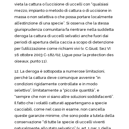
vieta la cattura o l’uccisione di uccelli con “qualsiasi
mezzo, impianto o metodo di cattura o di uccisione in
massa o non selettiva o che possa portare localmente
all’estinzione di una specie”. Si osserva che la stessa
giurisprudenza comunitaria fa rientrare nella suddetta
deroga la cattura di uccelli selvatici anche fuori dai
periodi di apertura della caccia a scopo di detenzione
per l’utilizzazione come richiami vivi (v. C.Giust. Sez VI
16 ottobre 2003 C-182/02, Ligue pour la protection des
oiseaux, punto 11).
12. La deroga è sottoposta a numerose limitazioni,
perché la cattura deve comunque avvenire “in
condizioni rigidamente controllate e in modo
selettivo”, limitatamente a “piccole quantità”, e
“sempre che non vi siano altre soluzioni soddisfacenti”.
Il fatto che i volatili catturati appartengano a specie
cacciabili, come nel caso in esame, non cancella
queste garanzie minime, che sono poste a tutela della
conservazione “di tutte le specie di uccelli viventi
naturalmente allo stato selvatico” (v. art. 1 par. 1 della