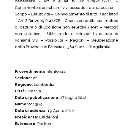
benessere – Art. 8 e all. IV Dir. 2009/147/CE –
Censimento dei richiami vivi posseduti dai cacciatori –
Scopo – Esaustività – Coinvolgimento di tutti i cacciatori
– Art. 8 Dir. 2009/147/CE – Caccia condotta con metodi
di cattura o di uccisione non selettivi – Reti – Metodo
non selettivo – Utilizzo delle reti per la cattura di
richiami vivi – Possibilità – Ragioni – Deliberazione
della Provincia di Brescia n. 384/2011 – Illegittimità.
Provvedimento:
Sentenza
Sezione:
2^
Regione:
Lombardia
Città:
Brescia
Data di pubblicazione:
17 Luglio 2012
Numero:
1393
Data di udienza:
19 Aprile 2012
Presidente:
Calderoni
Estensore:
Pedron