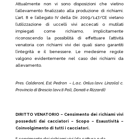
Attualmente non vi sono disposizioni che vietino
l’allevamento finalizzato alla produzione di richiami.
L’art. 8 e l’allegato IV della Dir. 2009/147/CE vietano
l’utilizzazione di uccelli vivi accecati o mutilati
impiegati come richiamo, implicitamente
riconoscendo la possibilità di effettuare l’attività
venatoria con richiami vivi dei quali siano garantiti
l’integrità e il benessere. Le medesime regole
valgono evidentemente nel caso dei richiami da
allevamento.
Pres. Calderoni, Est. Pedron – L.a.c. Onlus (avv. Linzola) c.
Provincia di Brescia (avv.ti Poli, Donati e Rizzardi)
DIRITTO VENATORIO – Censimento dei richiami vivi
posseduti dai cacciatori – Scopo – Esaustività –
Coinvolgimento di tutti i cacciatori.
Il censimento dei richiami vivi (da cattura o da