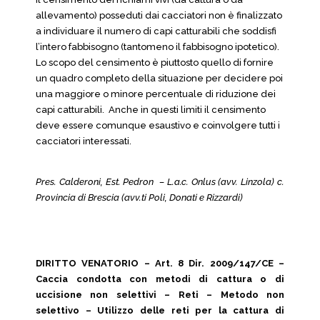
allevamento) posseduti dai cacciatori non è finalizzato
a individuare il numero di capi catturabili che soddisfi
l’intero fabbisogno (tantomeno il fabbisogno ipotetico).
Lo scopo del censimento è piuttosto quello di fornire
un quadro completo della situazione per decidere poi
una maggiore o minore percentuale di riduzione dei
capi catturabili. Anche in questi limiti il censimento
deve essere comunque esaustivo e coinvolgere tutti i
cacciatori interessati.
Pres. Calderoni, Est. Pedron – L.a.c. Onlus (avv. Linzola) c.
Provincia di Brescia (avv.ti Poli, Donati e Rizzardi)
DIRITTO VENATORIO – Art. 8 Dir. 2009/147/CE –
Caccia condotta con metodi di cattura o di
uccisione non selettivi – Reti – Metodo non
selettivo – Utilizzo delle reti per la cattura di