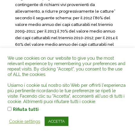
contingente di richiami vivi provenienti da
allevamento, a ridurre progressivamente le catture”
secondo il seguente schema: per il 2012 l’80% del
valore medio annuo dei capi catturabili nel triennio
2009-2011; per il 2013 il 70% del valore medio annuo
dei capi catturabili nel triennio 2010-2012; per il 2014 il
60% del valore medio annuo dei capi catturabili nel
triennio 2011-2013; per il 2015 il 50% del valore medio
We use cookies on our website to give you the most
annuo dei capi catturabili nel triennio 2012-2014.
relevant experience by remembering your preferences and
L’impostazione appare corretta ma occorre
repeat visits. By clicking “Accept”, you consent to the use
sottolineare che non vi sono ragioni per rinviare di un
of ALL the cookies.
anno l’avvio della decurtazione dei quantitativi.
Usiamo i cookie sul nostro sito Web per offrirti l'esperienza
27. Per fare un confronto, la LR 16/2011 ha riconosciuto
più pertinente ricordando le tue preferenze se ripeti le
alla Provincia di Brescia la cattura di 19.612 per la
visite. Facendo clic su "Accetta", acconsenti all'uso di tutti i
cookie. Altrimenti puoi rifiutare tutti i cookie.
stagione venatoria 2011/2012, mentre la LR 16/2010
per la stagione venatoria 2010/2011 aveva permesso
.
Rifiuta tutti
la cattura di 20.005 esemplari. La riduzione disposta
Cookie settings
dalla Regione è modesta (1,96%) e su tale quantitativo
ACCETTA
la Provincia non ha operato tagli ulteriori.