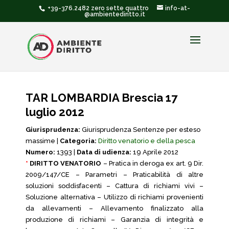
+39-376.2482 zero sette quattro
info-at-
@ambientediritto.it
TAR LOMBARDIA Brescia 17
luglio 2012
Giurisprudenza:
Giurisprudenza Sentenze per esteso
massime |
Categoria:
Diritto venatorio e della pesca
Numero:
1393 |
Data di udienza:
19 Aprile 2012
*
DIRITTO VENATORIO
– Pratica in deroga ex art. 9 Dir.
2009/147/CE – Parametri – Praticabilità di altre
soluzioni soddisfacenti – Cattura di richiami vivi –
Soluzione alternativa – Utilizzo di richiami provenienti
da allevamenti – Allevamento finalizzato alla
produzione di richiami – Garanzia di integrità e