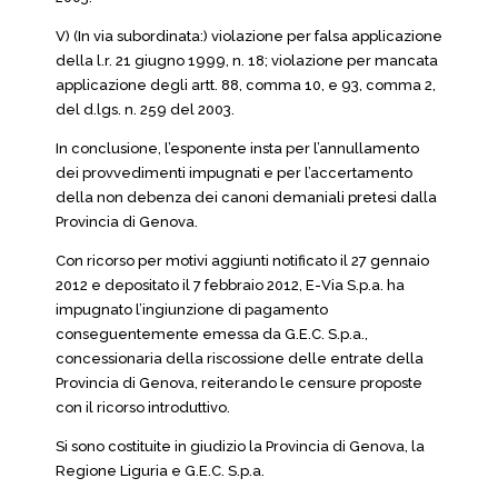
V) (In via subordinata:) violazione per falsa applicazione
della l.r. 21 giugno 1999, n. 18; violazione per mancata
applicazione degli artt. 88, comma 10, e 93, comma 2,
del d.lgs. n. 259 del 2003.
In conclusione, l’esponente insta per l’annullamento
dei provvedimenti impugnati e per l’accertamento
della non debenza dei canoni demaniali pretesi dalla
Provincia di Genova.
Con ricorso per motivi aggiunti notificato il 27 gennaio
2012 e depositato il 7 febbraio 2012, E-Via S.p.a. ha
impugnato l’ingiunzione di pagamento
conseguentemente emessa da G.E.C. S.p.a.,
concessionaria della riscossione delle entrate della
Provincia di Genova, reiterando le censure proposte
con il ricorso introduttivo.
Si sono costituite in giudizio la Provincia di Genova, la
Regione Liguria e G.E.C. S.p.a.