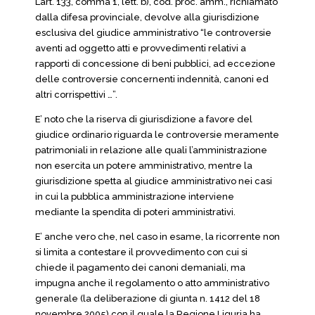
L’art. 133, comma 1, lett. b), cod. proc. amm., richiamato
dalla difesa provinciale, devolve alla giurisdizione
esclusiva del giudice amministrativo “le controversie
aventi ad oggetto atti e provvedimenti relativi a
rapporti di concessione di beni pubblici, ad eccezione
delle controversie concernenti indennità, canoni ed
altri corrispettivi …”.
E’ noto che la riserva di giurisdizione a favore del
giudice ordinario riguarda le controversie meramente
patrimoniali in relazione alle quali l’amministrazione
non esercita un potere amministrativo, mentre la
giurisdizione spetta al giudice amministrativo nei casi
in cui la pubblica amministrazione interviene
mediante la spendita di poteri amministrativi.
E’ anche vero che, nel caso in esame, la ricorrente non
si limita a contestare il provvedimento con cui si
chiede il pagamento dei canoni demaniali, ma
impugna anche il regolamento o atto amministrativo
generale (la deliberazione di giunta n. 1412 del 18
novembre 2005) con il quale la Regione Liguria ha