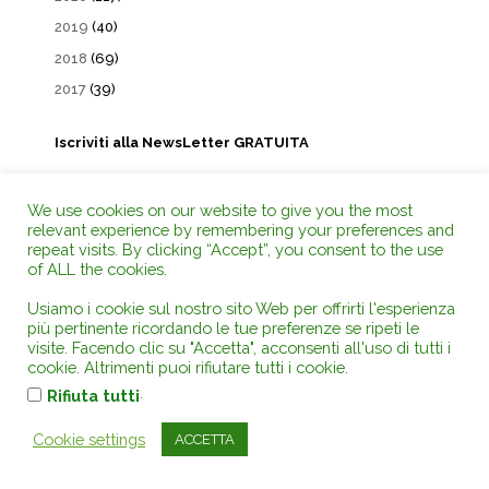
2019
(40)
2018
(69)
2017
(39)
Iscriviti alla NewsLetter GRATUITA
Email
We use cookies on our website to give you the most
relevant experience by remembering your preferences and
repeat visits. By clicking “Accept”, you consent to the use
Procedendo accetti la privacy policy
of ALL the cookies.
Usiamo i cookie sul nostro sito Web per offrirti l'esperienza
più pertinente ricordando le tue preferenze se ripeti le
visite. Facendo clic su "Accetta", acconsenti all'uso di tutti i
LIBRERIA ON LINE
cookie. Altrimenti puoi rifiutare tutti i cookie.
.
Rifiuta tutti
Cookie settings
ACCETTA