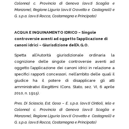
Colonna) c. Provincia di Genova (avv.ti Scaglia e
Manzone), Regione Liguria (avv.ti Crovetto e Castagnoli) e
G. s.p.a. (avv.ti Rocca, Costamagna e Principato)
ACQUA E INQUINAMENTO IDRICO – Singole
controversie aventi ad oggetto l’applicazione di
canoni idrici – Giurisdizione dell’A.G.O.
Spetta all’Autorità giurisdizionale ordinaria la
cognizione delle singole controversie aventi ad
oggetto l’applicazione dei canoni idrici in relazione a
specifici rapporti concessori, nell’ambito delle quali il
giudice ha il potere di disapplicare gli atti
amministrativi illegittimi (Cons. Stato, sez. VI, 6 aprile
2010, n. 1915).
Pres. Di Sciascio, Est. Goso – E. s.p.a. (avv.ti Cintioli, Ielo e
Colonna) c. Provincia di Genova (avv.ti Scaglia e
Manzone), Regione Liguria (avv.ti Crovetto e Castagnoli) e
G. s.p.a. (avv.ti Rocca, Costamagna e Principato)