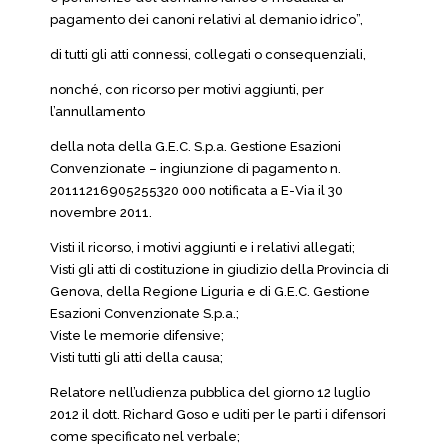
pagamento dei canoni relativi al demanio idrico”,
di tutti gli atti connessi, collegati o consequenziali,
nonché, con ricorso per motivi aggiunti, per
l’annullamento
della nota della G.E.C. S.p.a. Gestione Esazioni
Convenzionate – ingiunzione di pagamento n.
20111216905255320 000 notificata a E-Via il 30
novembre 2011.
Visti il ricorso, i motivi aggiunti e i relativi allegati;
Visti gli atti di costituzione in giudizio della Provincia di
Genova, della Regione Liguria e di G.E.C. Gestione
Esazioni Convenzionate S.p.a.;
Viste le memorie difensive;
Visti tutti gli atti della causa;
Relatore nell’udienza pubblica del giorno 12 luglio
2012 il dott. Richard Goso e uditi per le parti i difensori
come specificato nel verbale;