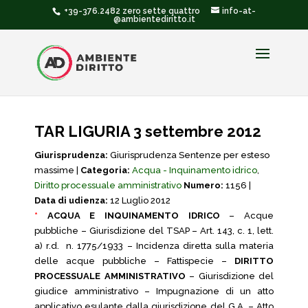
+39-376.2482 zero sette quattro
info-at-
@ambientediritto.it
TAR LIGURIA 3 settembre 2012
Giurisprudenza:
Giurisprudenza Sentenze per esteso
massime |
Categoria:
Acqua - Inquinamento idrico
,
Diritto processuale amministrativo
Numero:
1156 |
Data di udienza:
12 Luglio 2012
*
ACQUA E INQUINAMENTO IDRICO
– Acque
pubbliche – Giurisdizione del TSAP – Art. 143, c. 1, lett.
a) r.d. n. 1775/1933 – Incidenza diretta sulla materia
delle acque pubbliche – Fattispecie –
DIRITTO
PROCESSUALE AMMINISTRATIVO
– Giurisdizione del
giudice amministrativo – Impugnazione di un atto
applicativo esulante dalla giurisdizione del G.A. – Atto