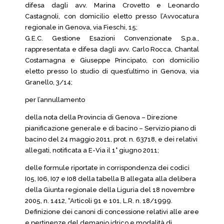
difesa dagli avv. Marina Crovetto e Leonardo
Castagnoli, con domicilio eletto presso l’Avvocatura
regionale in Genova, via Fieschi, 15;
G.E.C. Gestione Esazioni Convenzionate S.p.a.,
rappresentata e difesa dagli avv. Carlo Rocca, Chantal
Costamagna e Giuseppe Principato, con domicilio
eletto presso lo studio di quest’ultimo in Genova, via
Granello, 3/14;
per l’annullamento
della nota della Provincia di Genova – Direzione
pianificazione generale e di bacino – Servizio piano di
bacino del 24 maggio 2011, prot. n. 63718, e dei relativi
allegati, notificata a E-Via il 1° giugno 2011;
delle formule riportate in corrispondenza dei codici
I05, I06, I07 e I08 della tabella B allegata alla delibera
della Giunta regionale della Liguria del 18 novembre
2005, n. 1412, “Articoli 91 e 101, L.R. n. 18/1999.
Definizione dei canoni di concessione relativi alle aree
e pertinenze del demanio idrico e modalità di