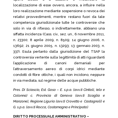
localizzazione di esse ovvero, ancora, a influire nella
loro realizzazione mediante sospensione o revoca dei
relativi provvedimenti, mentre restano fuori da tale
competenza giurisdizionale tutte le controversie che
solo in via di riflesso, o indirettamente, abbiano una
siffatta incidenza (Cass. civ., sez. un., 6 novembre 2011,
n. 23300; 8 aprile 2009, n. 8509; 14 giugno 2006, n.
13692; 21 giugno 2005, n. 13293; 13 gennaio 2003, n.
337). Esula pertanto dalla giurisdizione del TSAP la
controversia vertente sulla legittimità di atti riguardanti
l’applicazione di canoni demaniali per
l’attraversamento aereo di corpi idrici mediante
condotti di fibre ottiche, i quali non incidono, neppure
in via mediata, sul regime delle acque pubbliche.
Pres. Di Sciascio, Est. Goso – E. s.p.a. (avv.ti Cintioli, Ielo e
Colonna) c. Provincia di Genova (avv.ti Scaglia e
Manzone), Regione Liguria (avv.ti Crovetto e Castagnoli) e
G. s.p.a. (avv.ti Rocca, Costamagna e Principato)
DIRITTO PROCESSUALE AMMINISTRATIVO –