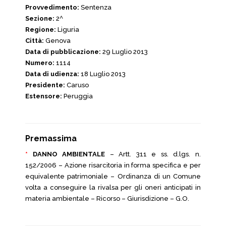
Provvedimento:
Sentenza
Sezione:
2^
Regione:
Liguria
Città:
Genova
Data di pubblicazione:
29 Luglio 2013
Numero:
1114
Data di udienza:
18 Luglio 2013
Presidente:
Caruso
Estensore:
Peruggia
Premassima
*
DANNO AMBIENTALE
– Artt. 311 e ss. d.lgs. n.
152/2006 – Azione risarcitoria in forma specifica e per
equivalente patrimoniale – Ordinanza di un Comune
volta a conseguire la rivalsa per gli oneri anticipati in
materia ambientale – Ricorso – Giurisdizione – G.O.