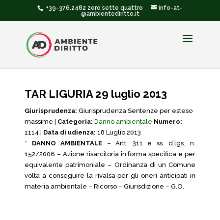
+39-376.2482 zero sette quattro
info-at-
@ambientediritto.it
TAR LIGURIA 29 luglio 2013
Giurisprudenza:
Giurisprudenza Sentenze per esteso
massime |
Categoria:
Danno ambientale
Numero:
1114 |
Data di udienza:
18 Luglio 2013
*
DANNO AMBIENTALE
– Artt. 311 e ss. d.lgs. n.
152/2006 – Azione risarcitoria in forma specifica e per
equivalente patrimoniale – Ordinanza di un Comune
volta a conseguire la rivalsa per gli oneri anticipati in
materia ambientale – Ricorso – Giurisdizione – G.O.