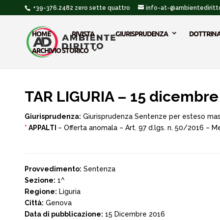
+39-376.2482 zero sette quattro
info-at-@ambientediritto
HOME
RIVISTA
GIURISPRUDENZA
DOTTRIN
ARCHIVIO STORICO
TAR LIGURIA – 15 dicembre
Giurisprudenza:
Giurisprudenza Sentenze per esteso ma
*
APPALTI
– Offerta anomala – Art. 97 d.lgs. n. 50/2016 – 
Provvedimento:
Sentenza
Sezione:
1^
Regione:
Liguria
Città:
Genova
Data di pubblicazione:
15 Dicembre 2016