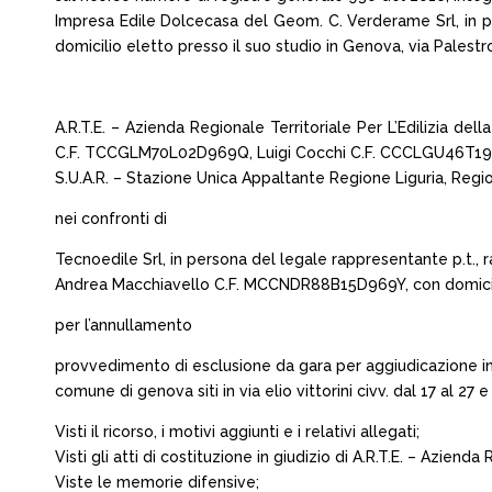
Impresa Edile Dolcecasa del Geom. C. Verderame Srl, in 
domicilio eletto presso il suo studio in Genova, via Palestr
A.R.T.E. – Azienda Regionale Territoriale Per L’Edilizia d
C.F. TCCGLM70L02D969Q, Luigi Cocchi C.F. CCCLGU46T19D9
S.U.A.R. – Stazione Unica Appaltante Regione Liguria, Regione
nei confronti di
Tecnoedile Srl, in persona del legale rappresentante p.t
Andrea Macchiavello C.F. MCCNDR88B15D969Y, con domicilio
per l’annullamento
provvedimento di esclusione da gara per aggiudicazione in a
comune di genova siti in via elio vittorini civv. dal 17 al 
Visti il ricorso, i motivi aggiunti e i relativi allegati;
Visti gli atti di costituzione in giudizio di A.R.T.E. – Aziend
Viste le memorie difensive;