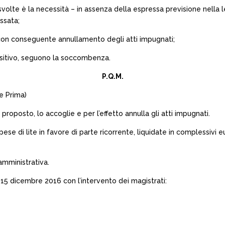
svolte è la necessità – in assenza della espressa previsione nella 
essata;
, con conseguente annullamento degli atti impugnati;
positivo, seguono la soccombenza.
P.Q.M.
e Prima)
roposto, lo accoglie e per l’effetto annulla gli atti impugnati.
ese di lite in favore di parte ricorrente, liquidate in complessivi 
amministrativa.
 15 dicembre 2016 con l’intervento dei magistrati: