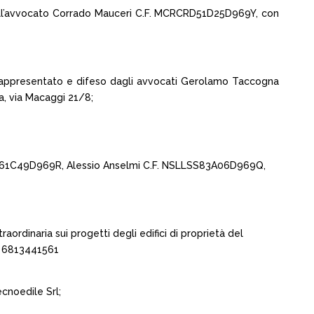
dall’avvocato Corrado Mauceri C.F. MCRCRD51D25D969Y, con
t., rappresentato e difeso dagli avvocati Gerolamo Taccogna
, via Macaggi 21/8;
LDNL61C49D969R, Alessio Anselmi C.F. NSLLSS83A06D969Q,
rdinaria sui progetti degli edifici di proprietà del
g: 6813441561
ecnoedile Srl;