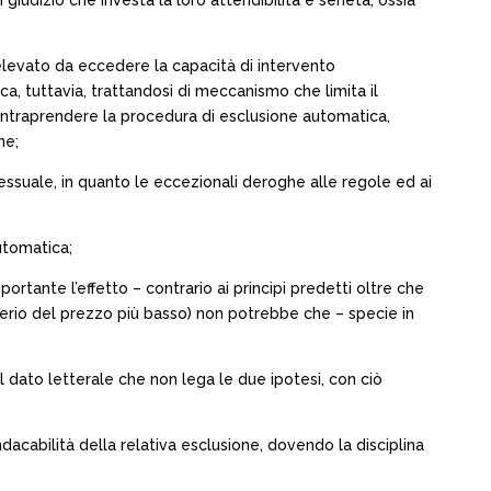
giudizio che investa la loro attendibilità e serietà, ossia
 elevato da eccedere la capacità di intervento
ca, tuttavia, trattandosi di meccanismo che limita il
intraprendere la procedura di esclusione automatica,
ne;
ssuale, in quanto le eccezionali deroghe alle regole ed ai
utomatica;
ortante l’effetto – contrario ai principi predetti oltre che
iterio del prezzo più basso) non potrebbe che – specie in
 dato letterale che non lega le due ipotesi, con ciò
acabilità della relativa esclusione, dovendo la disciplina