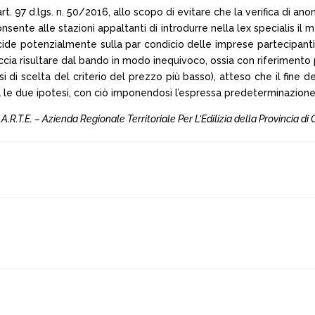
’art. 97 d.lgs. n. 50/2016, allo scopo di evitare che la verifica di 
sente alle stazioni appaltanti di introdurre nella lex specialis il
cide potenzialmente sulla par condicio delle imprese partecipanti
a risultare dal bando in modo inequivoco, ossia con riferimento pa
i di scelta del criterio del prezzo più basso), atteso che il fine 
 le due ipotesi, con ciò imponendosi l’espressa predeterminazione
c. A.R.T.E. – Azienda Regionale Territoriale Per L’Edilizia della Provincia 