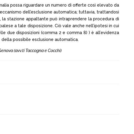
anomalia possa riguardare un numero di offerte così elevato da
 meccanismo dell’esclusione automatica; tuttavia, trattandosi
, la stazione appaltante può intraprendere la procedura di
lese a tale disposizione. Ciò vale anche nell’ipotesi in cui
delle due disposizioni (comma 2 e comma 8) ) è all’evidenza
 della possibile esclusione automatica.
di Genova (avv.ti Taccogna e Cocchi)