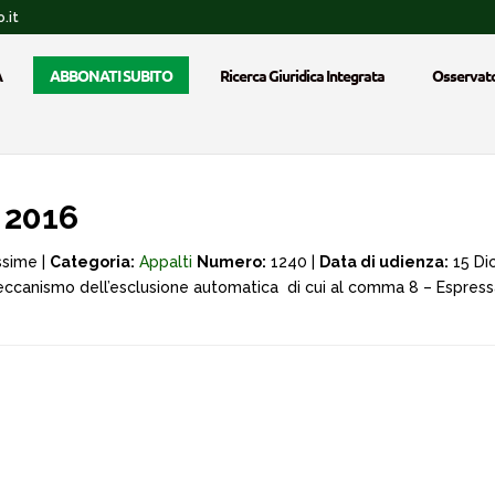
.it
A
ABBONATI SUBITO
Ricerca Giuridica Integrata
Osservato
 2016
ssime |
Categoria:
Appalti
Numero:
1240 |
Data di udienza:
15 Di
Meccanismo dell’esclusione automatica di cui al comma 8 – Espress