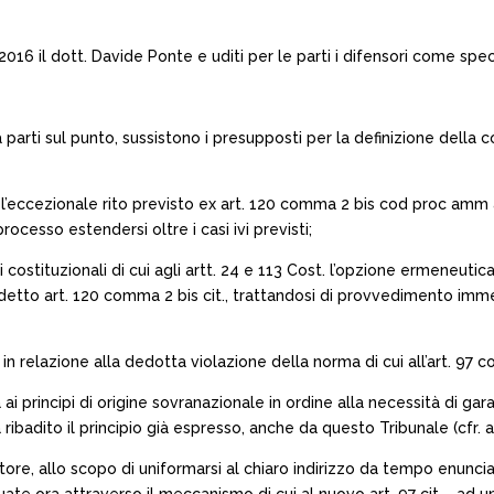
16 il dott. Davide Ponte e uditi per le parti i difensori come spec
rti sul punto, sussistono i presupposti per la definizione della c
ca l’eccezionale rito previsto ex art. 120 comma 2 bis cod proc amm
esso estendersi oltre i casi ivi previsti;
i costituzionali di cui agli artt. 24 e 113 Cost. l’opzione ermeneuti
detto art. 120 comma 2 bis cit., trattandosi di provvedimento imme
o in relazione alla dedotta violazione della norma di cui all’art. 97
ità ai principi di origine sovranazionale in ordine alla necessità di 
 ribadito il principio già espresso, anche da questo Tribunale (cfr. 
ore, allo scopo di uniformarsi al chiaro indirizzo da tempo enunciat