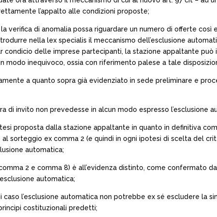
te ora attraverso il meccanismo di cui al nuovo art. 97 cit – ad un 
rrettamente l’appalto alle condizioni proposte;
e la verifica di anomalia possa riguardare un numero di offerte così
ntrodurre nella lex specialis il meccanismo dell’esclusione automati
r condicio delle imprese partecipanti, la stazione appaltante può 
in modo inequivoco, ossia con riferimento palese a tale disposizio
amente a quanto sopra già evidenziato in sede preliminare e proce
ra di invito non prevedesse in alcun modo espresso l’esclusione a
 tesi proposta dalla stazione appaltante in quanto in definitiva comp
e al sorteggio ex comma 2 (e quindi in ogni ipotesi di scelta del cr
lusione automatica;
ni (comma 2 e comma 8) è all’evidenza distinto, come confermato dal
 esclusione automatica;
 caso l’esclusione automatica non potrebbe ex sé escludere la sind
incipi costituzionali predetti;