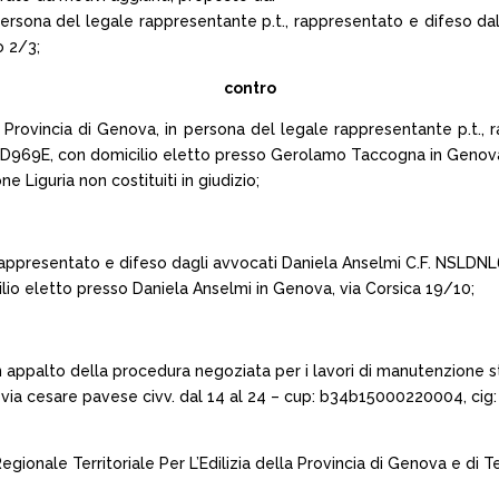
persona del legale rappresentante p.t., rappresentato e difeso 
o 2/3;
contro
ella Provincia di Genova, in persona del legale rappresentante p.
69E, con domicilio eletto presso Gerolamo Taccogna in Genova
 Liguria non costituiti in giudizio;
., rappresentato e difeso dagli avvocati Daniela Anselmi C.F. NS
 eletto presso Daniela Anselmi in Genova, via Corsica 19/10;
ppalto della procedura negoziata per i lavori di manutenzione strao
27 e via cesare pavese civv. dal 14 al 24 – cup: b34b15000220004, ci
a Regionale Territoriale Per L’Edilizia della Provincia di Genova e di T