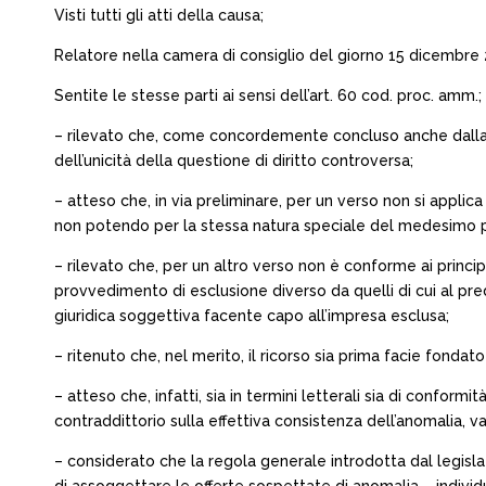
Visti tutti gli atti della causa;
Relatore nella camera di consiglio del giorno 15 dicembre 20
Sentite le stesse parti ai sensi dell’art. 60 cod. proc. amm.;
– rilevato che, come concordemente concluso anche dalla pa
dell’unicità della questione di diritto controversa;
– atteso che, in via preliminare, per un verso non si appli
non potendo per la stessa natura speciale del medesimo proc
– rilevato che, per un altro verso non è conforme ai princip
provvedimento di esclusione diverso da quelli di cui al pre
giuridica soggettiva facente capo all’impresa esclusa;
– ritenuto che, nel merito, il ricorso sia prima facie fondat
– atteso che, infatti, sia in termini letterali sia di conform
contraddittorio sulla effettiva consistenza dell’anomalia, va
– considerato che la regola generale introdotta dal legislat