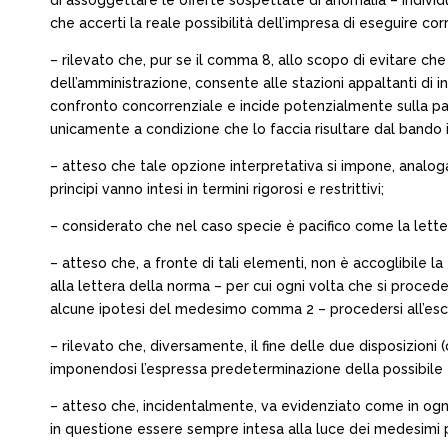
di assoggettare le offerte sospettate di anomalia – individua
che accerti la reale possibilità dell’impresa di eseguire co
– rilevato che, pur se il comma 8, allo scopo di evitare ch
dell’amministrazione, consente alle stazioni appaltanti di i
confronto concorrenziale e incide potenzialmente sulla pa
unicamente a condizione che lo faccia risultare dal bando 
– atteso che tale opzione interpretativa si impone, analog
principi vanno intesi in termini rigorosi e restrittivi;
– considerato che nel caso specie è pacifico come la lette
– atteso che, a fronte di tali elementi, non è accoglibile la
alla lettera della norma – per cui ogni volta che si proced
alcune ipotesi del medesimo comma 2 – procedersi all’esc
– rilevato che, diversamente, il fine delle due disposizio
imponendosi l’espressa predeterminazione della possibile
– atteso che, incidentalmente, va evidenziato come in ogni
in questione essere sempre intesa alla luce dei medesimi pr