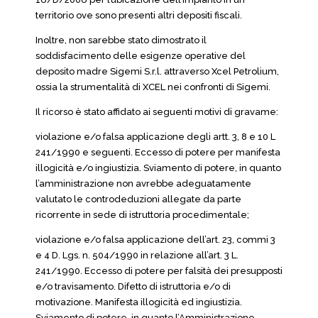
territorio ove sono presenti altri depositi fiscali.
Inoltre, non sarebbe stato dimostrato il
soddisfacimento delle esigenze operative del
deposito madre Sigemi S.r.l. attraverso Xcel Petrolium,
ossia la strumentalità di XCEL nei confronti di Sigemi.
Il ricorso è stato affidato ai seguenti motivi di gravame:
violazione e/o falsa applicazione degli artt. 3, 8 e 10 L
241/1990 e seguenti. Eccesso di potere per manifesta
illogicità e/o ingiustizia. Sviamento di potere, in quanto
l’amministrazione non avrebbe adeguatamente
valutato le controdeduzioni allegate da parte
ricorrente in sede di istruttoria procedimentale;
violazione e/o falsa applicazione dell’art. 23, commi 3
e 4 D. Lgs. n. 504/1990 in relazione all’art. 3 L.
241/1990. Eccesso di potere per falsità dei presupposti
e/o travisamento. Difetto di istruttoria e/o di
motivazione. Manifesta illogicità ed ingiustizia.
Sviamento di potere, in quanto l’Amministrazione