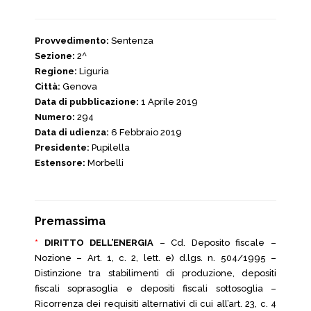
Provvedimento:
Sentenza
Sezione:
2^
Regione:
Liguria
Città:
Genova
Data di pubblicazione:
1 Aprile 2019
Numero:
294
Data di udienza:
6 Febbraio 2019
Presidente:
Pupilella
Estensore:
Morbelli
Premassima
*
DIRITTO DELL’ENERGIA
– Cd. Deposito fiscale –
Nozione – Art. 1, c. 2, lett. e) d.lgs. n. 504/1995 –
Distinzione tra stabilimenti di produzione, depositi
fiscali soprasoglia e depositi fiscali sottosoglia –
Ricorrenza dei requisiti alternativi di cui all’art. 23, c. 4