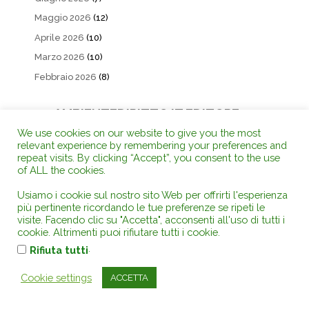
Maggio 2026
(12)
Aprile 2026
(10)
Marzo 2026
(10)
Febbraio 2026
(8)
AMBIENTEDIRITTO.IT EDITORE su
Amazon
We use cookies on our website to give you the most
relevant experience by remembering your preferences and
repeat visits. By clicking “Accept”, you consent to the use
of ALL the cookies.
Usiamo i cookie sul nostro sito Web per offrirti l'esperienza
più pertinente ricordando le tue preferenze se ripeti le
visite. Facendo clic su "Accetta", acconsenti all'uso di tutti i
cookie. Altrimenti puoi rifiutare tutti i cookie.
.
Rifiuta tutti
Cookie settings
ACCETTA