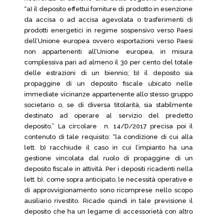
“a) il deposito effettui forniture di prodotto in esenzione
da accisa o ad accisa agevolata o trasferimenti di
prodotti energetici in regime sospensivo verso Paesi
dell’Unione europea ovvero esportazioni verso Paesi
non appartenenti all’Unione europea, in misura
complessiva pari ad almeno il 30 per cento del totale
delle estrazioni di un biennio; b) il deposito sia
propaggine di un deposito fiscale ubicato nelle
immediate vicinanze appartenente allo stesso gruppo
societario o, se di diversa titolarità, sia stabilmente
destinato ad operare al servizio del predetto
deposito.” La circolare n. 14/D/2017 precisa poi il
contenuto di tale requisito: “la condizione di cui alla
lett. b) racchiude il caso in cui l’impianto ha una
gestione vincolata dal ruolo di propaggine di un
deposito fiscale in attività. Per i depositi ricadenti nella
lett. b), come sopra anticipato, le necessità operative e
di approvvigionamento sono ricomprese nello scopo
ausiliario rivestito. Ricade quindi in tale previsione il
deposito che ha un legame di accessorietà con altro