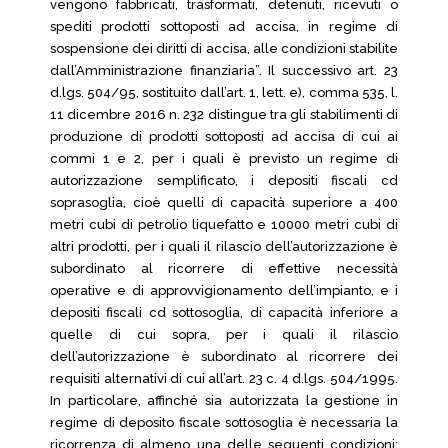
vengono fabbricati, trasformati, detenuti, ricevuti o
spediti prodotti sottoposti ad accisa, in regime di
sospensione dei diritti di accisa, alle condizioni stabilite
dall’Amministrazione finanziaria”. Il successivo art. 23
d.lgs. 504/95, sostituito dall’art. 1, lett. e), comma 535, l.
11 dicembre 2016 n. 232 distingue tra gli stabilimenti di
produzione di prodotti sottoposti ad accisa di cui ai
commi 1 e 2, per i quali è previsto un regime di
autorizzazione semplificato, i depositi fiscali cd
soprasoglia, cioè quelli di capacità superiore a 400
metri cubi di petrolio liquefatto e 10000 metri cubi di
altri prodotti, per i quali il rilascio dell’autorizzazione è
subordinato al ricorrere di effettive necessità
operative e di approvvigionamento dell’impianto, e i
depositi fiscali cd sottosoglia, di capacità inferiore a
quelle di cui sopra, per i quali il rilascio
dell’autorizzazione è subordinato al ricorrere dei
requisiti alternativi di cui all’art. 23 c. 4 d.lgs. 504/1995.
In particolare, affinché sia autorizzata la gestione in
regime di deposito fiscale sottosoglia è necessaria la
ricorrenza di almeno una delle seguenti condizioni: