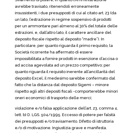
avrebbe travisato, ritenendoli erroneamente
insussistenti, i due presupposti di cui al citato art. 23 (da
un lato, l’estrazione in regime sospensivo di prodotti
per un ammontare pari almeno al 30% del totale delle
estrazioni, e, dall’altro lato, il carattere ancillare del
deposito fiscale rispetto al deposito “madre”). In
particolare, per quanto riguarda il primo requisito, la
Società ricorrente ha affermato di essere
impossibilitata a fornire prodotti in esenzione d’accisa o
ad accisa agevolata ad un prezzo competitivo; per
quanto riguarda il requisito inerente all’ancillarità del
deposito Excel, il medesimo sarebbe confermato dal
fatto che la distanza dal deposito Sigemi – minore
rispetto agli altri depositi fiscali -comporterebbe minori
oneri economici di trasporto delle merci;
violazione e/o falsa applicazione dell’art. 23, comma 4,
lett. b) D. LGS. 504/1995. Eccesso di potere per falsità
dei presupposti e/o travisamento. Difetto di istruttoria
e/o di motivazione. Ingiustizia grave e manifesta.