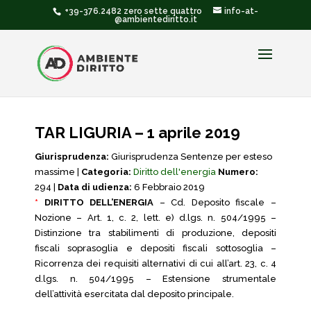
+39-376.2482 zero sette quattro
info-at-
@ambientediritto.it
TAR LIGURIA – 1 aprile 2019
Giurisprudenza:
Giurisprudenza Sentenze per esteso
massime |
Categoria:
Diritto dell'energia
Numero:
294 |
Data di udienza:
6 Febbraio 2019
*
DIRITTO DELL’ENERGIA
– Cd. Deposito fiscale –
Nozione – Art. 1, c. 2, lett. e) d.lgs. n. 504/1995 –
Distinzione tra stabilimenti di produzione, depositi
fiscali soprasoglia e depositi fiscali sottosoglia –
Ricorrenza dei requisiti alternativi di cui all’art. 23, c. 4
d.lgs. n. 504/1995 – Estensione strumentale
dell’attività esercitata dal deposito principale.