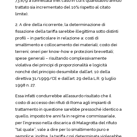
73,879 a tonnellata (nel caso in cui il quantitativo annuo
trattato sia incrementato del 10% rispetto al citato
limite).
2. A dire della ricorrente, la determinazione di
fissazione della tariffa sarebbe illegittima sotto distinti
profili – in particolare in relazione a: costi di
smaltimento e collocamento dei materiali; costo dei
terreni; oneri per know-how e protezioni brevettali;
spese generali – risultando complessivamente
violativa dei principi di proporzionalità e logicità
nonché del principio desumibile dall’art. 10 della
direttiva 31/1999/CE e dall’art. 29 della L.R. 9 luglio
1998 n. 27.
Essa infatti condurrebbe all’assurdo risultato che il
costo di accesso dei rifiuti di Roma agli impianti di
trattamento in questione sarebbe pressoché identico a
quello, imposto tre anni fa in regime commissariale,
per l’ingresso nella discarica di Malagrotta del rifiuto
“tal quale”, vale a dire per lo smaltimento puro e
semplice; inoltre, la tariffa così determinata violerebbe