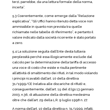
terzi, parrebbe, da una lettura formale della norma,
incerta”.
5.3 Coerentemente, come emerge dalla “Relazione
esplicativa”, “Gli Uffici hanno ritenuto detta voce non
ammissibile in quanto non prevista tra quelle
richiamate nelle tabelle di riferimento”, e pertanto il
valore indicato dalla società ricorrente è stato portato
a zero.
5.4 La soluzione seguita dall’Ente desta tuttavia
perplessità perché essa illogicamente esclude dal
calcolo per la determinazione della tariffa di accesso
una voce di costo che esiste e risulta pertinente
all’attività di smaltimento dei rifiuti, in tal modo violando
i principi ricavabili dall’art. 10 della direttiva
31/1999/CE (relativa alle discariche di rifiuti) e,
conseguentemente, dall’art. 15 del d.lgs 13 gennaio
2003, n.36, di attuazione della direttiva medesima
oltre che dall’art. 29 della L.R. 9 luglio 1998 n. 27.
A norma dell’art. 10 della direttiva n. 31/1999, infatti,