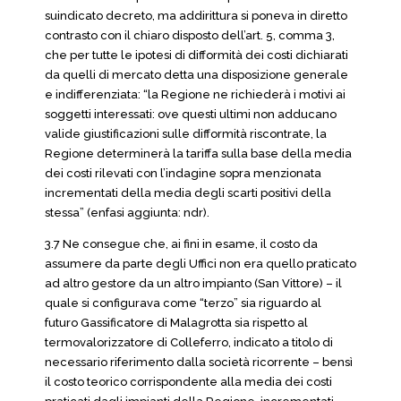
suindicato decreto, ma addirittura si poneva in diretto
contrasto con il chiaro disposto dell’art. 5, comma 3,
che per tutte le ipotesi di difformità dei costi dichiarati
da quelli di mercato detta una disposizione generale
e indifferenziata: “la Regione ne richiederà i motivi ai
soggetti interessati: ove questi ultimi non adducano
valide giustificazioni sulle difformità riscontrate, la
Regione determinerà la tariffa sulla base della media
dei costi rilevati con l’indagine sopra menzionata
incrementati della media degli scarti positivi della
stessa” (enfasi aggiunta: ndr).
3.7 Ne consegue che, ai fini in esame, il costo da
assumere da parte degli Uffici non era quello praticato
ad altro gestore da un altro impianto (San Vittore) – il
quale si configurava come “terzo” sia riguardo al
futuro Gassificatore di Malagrotta sia rispetto al
termovalorizzatore di Colleferro, indicato a titolo di
necessario riferimento dalla società ricorrente – bensì
il costo teorico corrispondente alla media dei costi