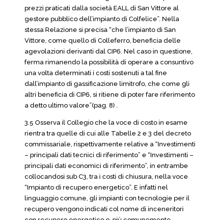
prezzi praticati dalla società EALL di San Vittore al
gestore pubblico dell’impianto di Colfelice”. Nella
stessa Relazione si precisa “che l’impianto di San
Vittore, come quello di Colleferro, beneficia delle
agevolazioni derivanti dal CIP6. Nel caso in questione,
ferma rimanendo la possibilità di operare a consuntivo
una volta determinati i costi sostenuti a tal fine
dall’impianto di gassificazione limitrofo, che come gli
altri beneficia di CIP6, si ritiene di poter fare riferimento
a detto ultimo valore”(pag. 8) .
3.5 Osserva il Collegio che la voce di costo in esame
rientra tra quelle di cui alle Tabelle 2 e 3 del decreto
commissariale, rispettivamente relative a “Investimenti
– principali dati tecnici di riferimento” e “Investimenti –
principali dati economici di riferimento”, in entrambe
collocandosi sub C3, tra i costi di chiusura, nella voce
“Impianto di recupero energetico”. E infatti nel
linguaggio comune, gli impianti con tecnologie per il
recupero vengono indicati col nome di inceneritori
con recupero energetico o, più comunemente,