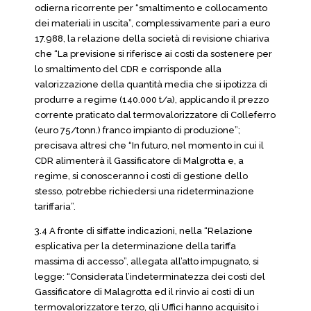
odierna ricorrente per “smaltimento e collocamento
dei materiali in uscita”, complessivamente pari a euro
17.988, la relazione della società di revisione chiariva
che “La previsione si riferisce ai costi da sostenere per
lo smaltimento del CDR e corrisponde alla
valorizzazione della quantità media che si ipotizza di
produrre a regime (140.000 t/a), applicando il prezzo
corrente praticato dal termovalorizzatore di Colleferro
(euro 75/tonn.) franco impianto di produzione”;
precisava altresì che “In futuro, nel momento in cui il
CDR alimenterà il Gassificatore di Malgrotta e, a
regime, si conosceranno i costi di gestione dello
stesso, potrebbe richiedersi una rideterminazione
tariffaria”.
3.4 A fronte di siffatte indicazioni, nella “Relazione
esplicativa per la determinazione della tariffa
massima di accesso”, allegata all’atto impugnato, si
legge: “Considerata l’indeterminatezza dei costi del
Gassificatore di Malagrotta ed il rinvio ai costi di un
termovalorizzatore terzo, gli Uffici hanno acquisito i