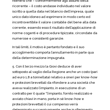
ritenersi che – conformemente agli assunti della
ricorrente – il costo andasse individuato nel valore
iscritto a quella data nel bilancio dell’impresa, quale
unico dato idoneo ad esprimere in modo certo ed
incontrovertibile il valore contabile del bene alla data
corrente, essendo esso il risultato dell’applicazione di
norme cogenti e di procedure tipizzate, circondate da
numerose e consistenti garanzie.
In tali limiti, il motivo è pertanto fondato e il suo
accoglimento comporta l’annullamento in parte qua
della determinazione impugnata.
5. Con il terzo mezzo la Giovi deduce di aver
sottoposto al vaglio della Regione anche un costo (pari
ad euro 1,8 a tonnellata) relativo a oneri per know-how
e protezioni brevettali da rifondere a una società che
aveva realizzato l’impianto, in esecuzione di un
contratto per il quale “l’impianto, fornito realizzato e
avviato chiavi in mano, porta in sé know-how e
protezioni brevettali il cui compenso verrà
determinato successivamente anche in riferimento