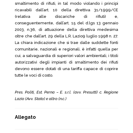
smaltimento di rifiuti, in tal modo violando i principi
ricavabili dall’art. 10 della direttiva 31/1999/CE
(relativa alle discariche di rifiuti) e,
conseguentemente, dall’art. 15 del d.lgs 13 gennaio
2003, n.36, di attuazione della direttiva medesima
oltre che dall’art. 29 della L.R. Lazio9 luglio 1998 n. 27.
La chiara indicazione che si trae dalle suddette fonti
comunitarie, nazionali e regionali, è infatti quella per
cui, a salvaguardia di superiori valori ambientali, i titoli
autorizzativi degli impianti di smaltimento dei rifiuti
devono essere dotati di una tariffa capace di coprire
tutte le voci di costo.
Pres. Politi, Est. Perna – E. s.r.l. (avv. Presutti) c. Regione
Lazio (Avv. Stato) e altro (n.c.)
Allegato