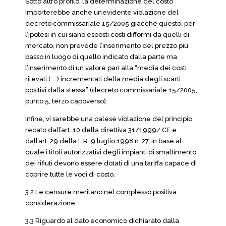
Sotto altro profilo, la determinazione del costo
importerebbe anche un’evidente violazione del
decreto commissariale 15/2005 giacché questo, per
l’ipotesi in cui siano esposti costi difformi da quelli di
mercato, non prevede l’inserimento del prezzo più
basso in luogo di quello indicato dalla parte ma
l’inserimento di un valore pari alla “media dei costi
rilevati ( … ) incrementati della media degli scarti
positivi dalla stessa” (decreto commissariale 15/2005,
punto 5, terzo capoverso).
Infine, vi sarebbe una palese violazione del principio
recato dall’art. 10 della direttiva 31/1999/ CE e
dall’art. 29 della L.R. 9 luglio 1998 n. 27, in base al
quale i titoli autorizzativi degli impianti di smaltimento
dei rifiuti devono essere dotati di una tariffa capace di
coprire tutte le voci di costo.
3.2 Le censure meritano nel complesso positiva
considerazione.
3.3 Riguardo al dato economico dichiarato dalla