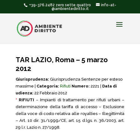
+39-376.2482 zero sette quattro
info-at-
@ambientediritto.it
TAR LAZIO, Roma – 5 marzo
2012
Giurisprudenza:
Giurisprudenza Sentenze per esteso
massime |
Categoria:
Rifiuti
Numero:
2221 |
Data di
udienza:
22 Febbraio 2012
*
RIFIUTI
– Impianti di trattamento per rifiuti urbani –
determinazione della tariffa di accesso – Esclusione
della voce di costo relativa alle royalties – Illegittimità
– Art. 10 dir. 31/1999/CE, art. 15 d.lgs. n. 36/2003, art.
29 l.r. Lazio n. 27/1998.