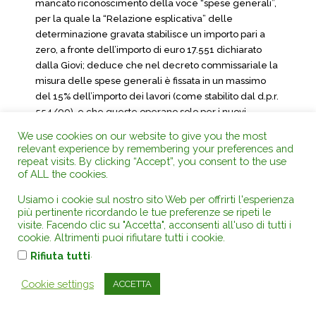
mancato riconoscimento della voce “spese generali”,
per la quale la “Relazione esplicativa” delle
determinazione gravata stabilisce un importo pari a
zero, a fronte dell’importo di euro 17.551 dichiarato
dalla Giovi; deduce che nel decreto commissariale la
misura delle spese generali è fissata in un massimo
del 15% dell’importo dei lavori (come stabilito dal d.p.r.
554/99), e che queste operano solo per i nuovi
impianti; essendo gli impianti della società ricorrente
We use cookies on our website to give you the most
nuovi impianti, illegittimamente l’atto impugnato
relevant experience by remembering your preferences and
avrebbe disconosciuto gli importi a tale titolo dichiarati.
repeat visits. By clicking “Accept”, you consent to the use
of ALL the cookies.
6.1 Le censure sono prive di pregio.
Usiamo i cookie sul nostro sito Web per offrirti l'esperienza
6.2 La società di revisione evidenziava che “La società
più pertinente ricordando le tue preferenze se ripeti le
ha inoltre determinato le spese generali per 17.551
visite. Facendo clic su "Accetta", acconsenti all'uso di tutti i
cookie. Altrimenti puoi rifiutare tutti i cookie.
migliaia di euro pari al 15% del totale degli
.
investimenti…”.
Rifiuta tutti
6.3 Dalla “Relazione esplicativa” risulta che “Gli uffici,
Cookie settings
ACCETTA
esaminato il documento allegato al Decreto n.
15//2005, e preso atto che l’investimento risulta, allo