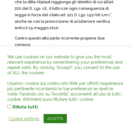
che la ditta Aliplast raggiunga gli obiettivi di cui all’art.
220 del D. Lgs. cit., il tutto con ogni conseguenza di
legge in forza del citato art. 221 D. Lgs. 152/06 s.m.i.”,
anche se con la prescrizione di un’ulteriore verifica
entro il 15 maggio 2010.
Contro questo atto parte ricorrente propone due
censure:
1) violazione e falsa applicazione degli artt. 219 e 221
We use cookies on our website to give you the most
del d. lgs. n. 152/06; eccesso di potere per
relevant experience by remembering your preferences and
repeat visits. By clicking “Accept”, you consent to the use
travisamento ed errore nei presupposti, difetto di
of ALL the cookies.
motivazione e istruttori, perplessità, illogicità e
irragionevolezza; violazione dei principi di
Usiamo i cookie sul nostro sito Web per offrirti l'esperienza
precauzione e di tutela ambientale dell’ordinamento
più pertinente ricordando le tue preferenze se ripeti le
visite. Facendo clic su "Accetta", acconsenti all'uso di tutti i
nazionale e comunitario: la ricorrente sostiene che
cookie. Altrimenti puoi rifiutare tutti i cookie.
l’ONR avrebbe effettuato verifiche prevalentemente
.
Rifiuta tutti
formali e incentrate sul mero “processo di
certificazione dei dati” sulla base di campioni limitati e
Cookie settings
ACCETTA
insufficienti, quindi non rilevando l’incapacità del
sistema di funzionare come sistema autonomo di