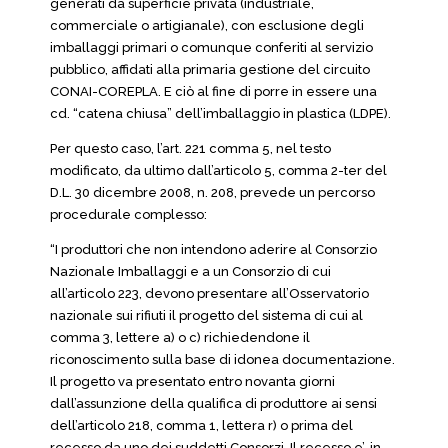
generati da superficie privata (industriale,
commerciale o artigianale), con esclusione degli
imballaggi primari o comunque conferiti al servizio
pubblico, affidati alla primaria gestione del circuito
CONAI-COREPLA. E ciò al fine di porre in essere una
cd. “catena chiusa” dell’imballaggio in plastica (LDPE).
Per questo caso, l’art. 221 comma 5, nel testo
modificato, da ultimo dall’articolo 5, comma 2-ter del
D.L. 30 dicembre 2008, n. 208, prevede un percorso
procedurale complesso:
“I produttori che non intendono aderire al Consorzio
Nazionale Imballaggi e a un Consorzio di cui
all’articolo 223, devono presentare all’Osservatorio
nazionale sui rifiuti il progetto del sistema di cui al
comma 3, lettere a) o c) richiedendone il
riconoscimento sulla base di idonea documentazione.
Il progetto va presentato entro novanta giorni
dall’assunzione della qualifica di produttore ai sensi
dell’articolo 218, comma 1, lettera r) o prima del
recesso da uno dei suddetti Consorzi. Il recesso e’, in