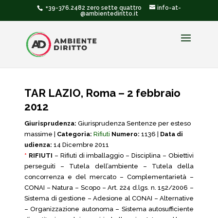
+39-376.2482 zero sette quattro
info-at-
@ambientediritto.it
TAR LAZIO, Roma – 2 febbraio
2012
Giurisprudenza:
Giurisprudenza Sentenze per esteso
massime |
Categoria:
Rifiuti
Numero:
1136 |
Data di
udienza:
14 Dicembre 2011
*
RIFIUTI
– Rifiuti di imballaggio – Disciplina – Obiettivi
perseguiti – Tutela dell’ambiente – Tutela della
concorrenza e del mercato – Complementarietà –
CONAI – Natura – Scopo – Art. 224 d.lgs. n. 152/2006 –
Sistema di gestione – Adesione al CONAI – Alternative
– Organizzazione autonoma – Sistema autosufficiente