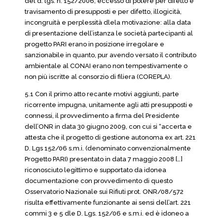
del d. lgs. n. 152/2006; eccesso di potere per difetto e
travisamento di presupposti e per difetto, illogicità,
incongruità e perplessità dlela motivazione: alla data
di presentazione dell’istanza le società partecipanti al
progetto PARI erano in posizione irregolare e
sanzionabile in quanto, pur avendo versato il contributo
ambientale al CONAI erano non tempestivamente o
non più iscritte al consorzio di filiera (COREPLA).
5.1 Con il primo atto recante motivi aggiunti, parte
ricorrente impugna, unitamente agli atti presupposti e
connessi, il provvedimento a firma del Presidente
dell’ONR in data 30 giugno 2009, con cui si “accerta e
attesta che il progetto di gestione autonoma ex art. 221
D. Lgs 152/06 s.m.i. (denominato convenzionalmente
Progetto PARI) presentato in data 7 maggio 2008 […]
riconosciuto legittimo e supportato da idonea
documentazione con provvedimento di questo
Osservatorio Nazionale sui Rifiuti prot. ONR/08/572
risulta effettivamente funzionante ai sensi dell’art. 221
commi 3 e 5 dle D. Lgs. 152/06 e s.m.i. ed è idoneo a