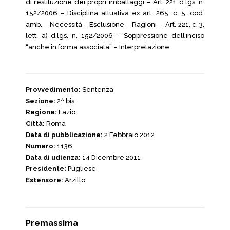
di restituzione dei propri imballaggi – Art. 221 d.lgs. n.
152/2006 – Disciplina attuativa ex art. 265, c. 5, cod.
amb. – Necessità – Esclusione – Ragioni – Art. 221, c. 3,
lett. a) d.lgs. n. 152/2006 – Soppressione dell’inciso
“anche in forma associata” – Interpretazione.
Provvedimento:
Sentenza
Sezione:
2^ bis
Regione:
Lazio
Città:
Roma
Data di pubblicazione:
2 Febbraio 2012
Numero:
1136
Data di udienza:
14 Dicembre 2011
Presidente:
Pugliese
Estensore:
Arzillo
Premassima