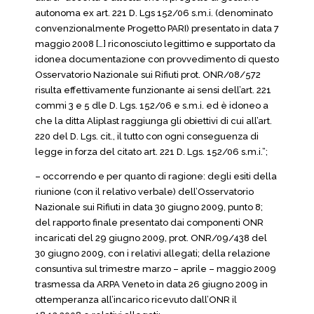
autonoma ex art. 221 D. Lgs 152/06 s.m.i. (denominato
convenzionalmente Progetto PARI) presentato in data 7
maggio 2008 […] riconosciuto legittimo e supportato da
idonea documentazione con provvedimento di questo
Osservatorio Nazionale sui Rifiuti prot. ONR/08/572
risulta effettivamente funzionante ai sensi dell’art. 221
commi 3 e 5 dle D. Lgs. 152/06 e s.m.i. ed è idoneo a
che la ditta Aliplast raggiunga gli obiettivi di cui all’art.
220 del D. Lgs. cit., il tutto con ogni conseguenza di
legge in forza del citato art. 221 D. Lgs. 152/06 s.m.i.”;
– occorrendo e per quanto di ragione: degli esiti della
riunione (con il relativo verbale) dell’Osservatorio
Nazionale sui Rifiuti in data 30 giugno 2009, punto 8;
del rapporto finale presentato dai componenti ONR
incaricati del 29 giugno 2009, prot. ONR/09/438 del
30 giugno 2009, con i relativi allegati; della relazione
consuntiva sul trimestre marzo – aprile – maggio 2009
trasmessa da ARPA Veneto in data 26 giugno 2009 in
ottemperanza all’incarico ricevuto dall’ONR il