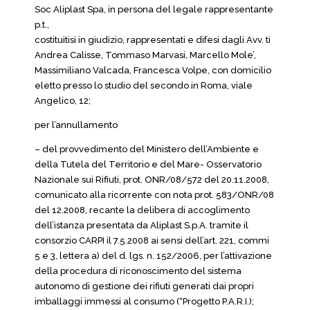
Soc Aliplast Spa, in persona del legale rappresentante
p.t.,
costituitisi in giudizio, rappresentati e difesi dagli Avv. ti
Andrea Calisse, Tommaso Marvasi, Marcello Mole’,
Massimiliano Valcada, Francesca Volpe, con domicilio
eletto presso lo studio del secondo in Roma, viale
Angelico, 12;
per l’annullamento
– del provvedimento del Ministero dell’Ambiente e
della Tutela del Territorio e del Mare- Osservatorio
Nazionale sui Rifiuti, prot. ONR/08/572 del 20.11.2008,
comunicato alla ricorrente con nota prot. 583/ONR/08
del 12.2008, recante la delibera di accoglimento
dell’istanza presentata da Aliplast S.p.A. tramite il
consorzio CARPI il 7.5.2008 ai sensi dell’art. 221, commi
5 e 3, lettera a) del d. lgs. n. 152/2006, per l’attivazione
della procedura di riconoscimento del sistema
autonomo di gestione dei rifiuti generati dai propri
imballaggi immessi al consumo (“Progetto P.A.R.I.);