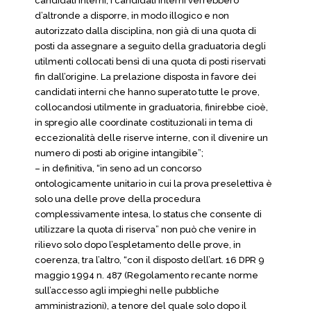
candidati interni, i candidati interni verrebbero
d’altronde a disporre, in modo illogico e non
autorizzato dalla disciplina, non già di una quota di
posti da assegnare a seguito della graduatoria degli
utilmenti collocati bensì di una quota di posti riservati
fin dall’origine. La prelazione disposta in favore dei
candidati interni che hanno superato tutte le prove,
collocandosi utilmente in graduatoria, finirebbe cioè,
in spregio alle coordinate costituzionali in tema di
eccezionalità delle riserve interne, con il divenire un
numero di posti ab origine intangibile”;
– in definitiva, “in seno ad un concorso
ontologicamente unitario in cui la prova preselettiva è
solo una delle prove della procedura
complessivamente intesa, lo status che consente di
utilizzare la quota di riserva” non può che venire in
rilievo solo dopo l’espletamento delle prove, in
coerenza, tra l’altro, “con il disposto dell’art. 16 DPR 9
maggio 1994 n. 487 (Regolamento recante norme
sull’accesso agli impieghi nelle pubbliche
amministrazioni), a tenore del quale solo dopo il