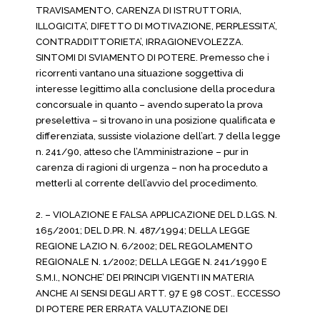
TRAVISAMENTO, CARENZA DI ISTRUTTORIA,
ILLOGICITA’, DIFETTO DI MOTIVAZIONE, PERPLESSITA’,
CONTRADDITTORIETA’, IRRAGIONEVOLEZZA.
SINTOMI DI SVIAMENTO DI POTERE. Premesso che i
ricorrenti vantano una situazione soggettiva di
interesse legittimo alla conclusione della procedura
concorsuale in quanto – avendo superato la prova
preselettiva – si trovano in una posizione qualificata e
differenziata, sussiste violazione dell’art. 7 della legge
n. 241/90, atteso che l’Amministrazione – pur in
carenza di ragioni di urgenza – non ha proceduto a
metterli al corrente dell’avvio del procedimento.
2. – VIOLAZIONE E FALSA APPLICAZIONE DEL D.LGS. N.
165/2001; DEL D.PR. N. 487/1994; DELLA LEGGE
REGIONE LAZIO N. 6/2002; DEL REGOLAMENTO
REGIONALE N. 1/2002; DELLA LEGGE N. 241/1990 E
S.M.I., NONCHE’ DEI PRINCIPI VIGENTI IN MATERIA
ANCHE AI SENSI DEGLI ARTT. 97 E 98 COST.. ECCESSO
DI POTERE PER ERRATA VALUTAZIONE DEI