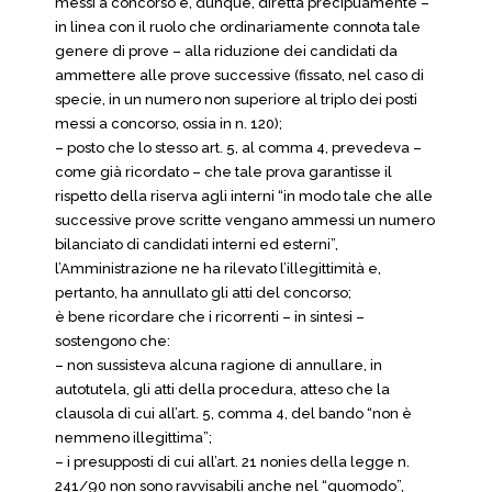
messi a concorso e, dunque, diretta precipuamente –
in linea con il ruolo che ordinariamente connota tale
genere di prove – alla riduzione dei candidati da
ammettere alle prove successive (fissato, nel caso di
specie, in un numero non superiore al triplo dei posti
messi a concorso, ossia in n. 120);
– posto che lo stesso art. 5, al comma 4, prevedeva –
come già ricordato – che tale prova garantisse il
rispetto della riserva agli interni “in modo tale che alle
successive prove scritte vengano ammessi un numero
bilanciato di candidati interni ed esterni”,
l’Amministrazione ne ha rilevato l’illegittimità e,
pertanto, ha annullato gli atti del concorso;
è bene ricordare che i ricorrenti – in sintesi –
sostengono che:
– non sussisteva alcuna ragione di annullare, in
autotutela, gli atti della procedura, atteso che la
clausola di cui all’art. 5, comma 4, del bando “non è
nemmeno illegittima”;
– i presupposti di cui all’art. 21 nonies della legge n.
241/90 non sono ravvisabili anche nel “quomodo”,