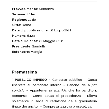
Provvedimento:
Sentenza
Sezione:
1^ ter
Regione:
Lazio
Città:
Roma
Data di pubblicazione:
16 Luglio 2012
Numero:
6429
Data di udienza:
24 Maggio 2012
Presidente:
Sandulli
Estensore:
Mangia
Premassima
*
PUBBLICO IMPIEGO –
Concorso pubblico – Quota
riservata al personale interno – Canone della
par
condicio
– Appartenenza alla P.A. che ha bandito il
concorso – Come causa di precedenza – Rileva
solamente in sede di redazione della graduatoria
finale dei vincitori – Compresa la prova preselettiva.