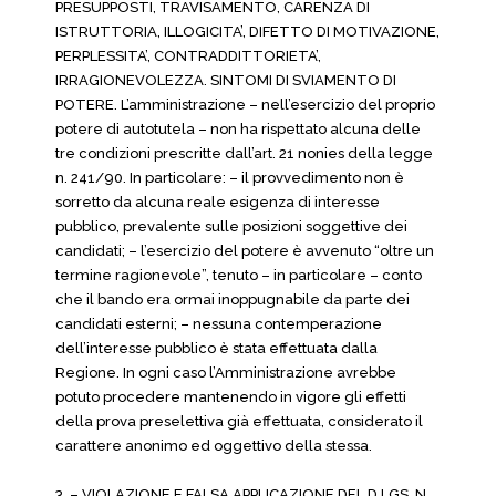
PRESUPPOSTI, TRAVISAMENTO, CARENZA DI
ISTRUTTORIA, ILLOGICITA’, DIFETTO DI MOTIVAZIONE,
PERPLESSITA’, CONTRADDITTORIETA’,
IRRAGIONEVOLEZZA. SINTOMI DI SVIAMENTO DI
POTERE. L’amministrazione – nell’esercizio del proprio
potere di autotutela – non ha rispettato alcuna delle
tre condizioni prescritte dall’art. 21 nonies della legge
n. 241/90. In particolare: – il provvedimento non è
sorretto da alcuna reale esigenza di interesse
pubblico, prevalente sulle posizioni soggettive dei
candidati; – l’esercizio del potere è avvenuto “oltre un
termine ragionevole”, tenuto – in particolare – conto
che il bando era ormai inoppugnabile da parte dei
candidati esterni; – nessuna contemperazione
dell’interesse pubblico è stata effettuata dalla
Regione. In ogni caso l’Amministrazione avrebbe
potuto procedere mantenendo in vigore gli effetti
della prova preselettiva già effettuata, considerato il
carattere anonimo ed oggettivo della stessa.
3. – VIOLAZIONE E FALSA APPLICAZIONE DEL D.LGS. N.