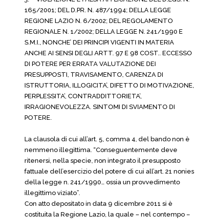
165/2001; DEL D.PR. N. 487/1994; DELLA LEGGE
REGIONE LAZIO N. 6/2002; DEL REGOLAMENTO
REGIONALE N. 1/2002; DELLA LEGGE N. 241/1990 E
S.M.I., NONCHE’ DEI PRINCIPI VIGENTI IN MATERIA
ANCHE AI SENSI DEGLI ARTT. 97 E 98 COST.. ECCESSO
DI POTERE PER ERRATA VALUTAZIONE DEI
PRESUPPOSTI, TRAVISAMENTO, CARENZA DI
ISTRUTTORIA, ILLOGICITA’, DIFETTO DI MOTIVAZIONE,
PERPLESSITA’, CONTRADDITTORIETA’,
IRRAGIONEVOLEZZA. SINTOMI DI SVIAMENTO DI
POTERE.
La clausola di cui all’art. 5, comma 4, del bando non è
nemmeno illegittima. “Conseguentemente deve
ritenersi, nella specie, non integrato il presupposto
fattuale dell’esercizio del potere di cui all’art. 21 nonies
della legge n. 241/1990… ossia un provvedimento
illegittimo viziato”.
Con atto depositato in data 9 dicembre 2011 si è
costituita la Regione Lazio, la quale – nel contempo –