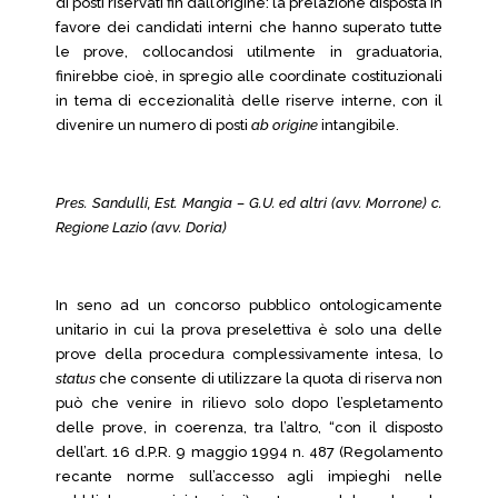
di posti riservati fin dall’origine: la prelazione disposta in
favore dei candidati interni che hanno superato tutte
le prove, collocandosi utilmente in graduatoria,
finirebbe cioè, in spregio alle coordinate costituzionali
in tema di eccezionalità delle riserve interne, con il
divenire un numero di posti
ab origine
intangibile.
Pres. Sandulli, Est. Mangia –
G.U. ed altri (avv. Morrone) c.
Regione Lazio (avv. Doria)
In seno ad un concorso pubblico ontologicamente
unitario in cui la prova preselettiva è solo una delle
prove della procedura complessivamente intesa, lo
status
che consente di utilizzare la quota di riserva non
può che venire in rilievo solo dopo l’espletamento
delle prove, in coerenza, tra l’altro, “con il disposto
dell’art. 16 d.P.R. 9 maggio 1994 n. 487 (Regolamento
recante norme sull’accesso agli impieghi nelle