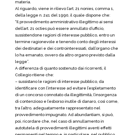
materia.
Al riguardo, viene in rilievo l’art. 21 nonies, comma 1,
della legge n. 241 del 1990, il quale dispone che:
“Il provvedimento amministrativo illegittimo ai sensi
dell’art. 21 octies può essere annullato d’ufficio,
sussistendone ragioni di interesse pubblico, entro un
termine ragionevole e tenendo conto degli interessi
dei destinatari e dei controinteressati, dall’organo che
lo ha emanato, ovvero da altro organo previsto dalla
legge”.
A differenza di quanto sostenuto dai ricorrenti, il
Collegio ritiene che:
– sussistano le ragioni di interesse pubblico, da
identificare con l’interesse ad evitare l’espletamento
di un concorso connotato da illegittimità, l’insorgenza
di contenzioso e l’esborso inutile di danaro, così come,
tra l’altro, adeguatamente rappresentato nel
provvedimento impugnato. Ad abundantiam, si può,
poi, ricordare che, nel caso di annullamento in
autotutela di provvedimenti illegittimi aventi effetti
permanenti nel tempo e, in particolare, nel pubblico