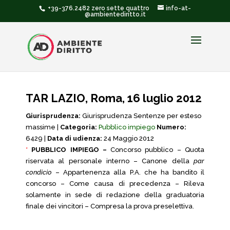
+39-376.2482 zero sette quattro
info-at-
@ambientediritto.it
TAR LAZIO, Roma, 16 luglio 2012
Giurisprudenza:
Giurisprudenza Sentenze per esteso
massime |
Categoria:
Pubblico impiego
Numero:
6429 |
Data di udienza:
24 Maggio 2012
*
PUBBLICO IMPIEGO –
Concorso pubblico – Quota
riservata al personale interno – Canone della
par
condicio
– Appartenenza alla P.A. che ha bandito il
concorso – Come causa di precedenza – Rileva
solamente in sede di redazione della graduatoria
finale dei vincitori – Compresa la prova preselettiva.