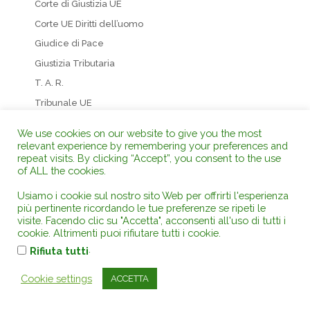
Corte di Giustizia UE
Corte UE Diritti dell’uomo
Giudice di Pace
Giustizia Tributaria
T. A. R.
Tribunale UE
Tribunali di Merito
We use cookies on our website to give you the most
relevant experience by remembering your preferences and
Categorie – Tag
repeat visits. By clicking “Accept”, you consent to the use
of ALL the cookies.
231
Usiamo i cookie sul nostro sito Web per offrirti l'esperienza
Acqua – Inquinamento idrico
più pertinente ricordando le tue preferenze se ripeti le
Agricoltura e zootecnia
visite. Facendo clic su "Accetta", acconsenti all'uso di tutti i
cookie. Altrimenti puoi rifiutare tutti i cookie.
Appalti
.
Rifiuta tutti
Aree protette
Armi
Cookie settings
ACCETTA
Associazioni e comitati