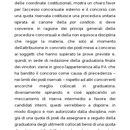
delle coordinate costituzionali, mostra un chiaro favor
per l’accesso concorsuale esterno e il concorso con
una quota riservata costituisce una procedura unitaria
ispirata al canone della
par condicio
, si deve
convenire, in ragione dei principi generali delle
procedure concorsuali e della non equivoca disciplina
che regge la materia, che solo al momento
dell’attribuzione in concreto dei posti messi a concorso
ai soggetti che hanno superato le prove previste e,
quindi, in sede di redazione della graduatoria finale
dei vincitori, viene in gioco l’appartenenza alla P.A. che
ha bandito il concorso come causa di precedenza –
nei limiti dei posti riservati – rispetto ad altri concorrenti
ancorché meglio collocati in graduatoria;
diversamente opinando, e cioè applicando un
meccanismo di riserva intermedio a favore dei
candidati interni, questi verrebbero a disporre, in
modo illogico e non autorizzato dalla disciplina, non
già di una quota di posti da assegnare a seguito della
graduatoria degli utilmenti collocati bensì di una quota