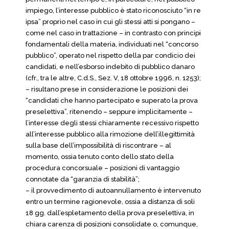
impiego, l’interesse pubblico è stato riconosciuto “in re
ipsa” proprio nel caso in cui gli stessi atti si pongano –
come nel caso in trattazione – in contrasto con principi
fondamentali della materia, individuati nel “concorso
pubblico”, operato nel rispetto della par condicio dei
candidati, e nell’esborso indebito di pubblico danaro
(cfr., tra le altre, C.d.S., Sez. V, 18 ottobre 1996, n. 1253);
– risultano prese in considerazione le posizioni dei
“candidati che hanno partecipato e superato la prova
preselettiva”, ritenendo – seppure implicitamente –
l’interesse degli stessi chiaramente recessivo rispetto
all’interesse pubblico alla rimozione dell’illegittimità
sulla base dell’impossibilità di riscontrare – al
momento, ossia tenuto conto dello stato della
procedura concorsuale – posizioni di vantaggio
connotate da “garanzia di stabilità”;
– il provvedimento di autoannullamento è intervenuto
entro un termine ragionevole, ossia a distanza di soli
18 gg. dall’espletamento della prova preselettiva, in
chiara carenza di posizioni consolidate o, comunque,