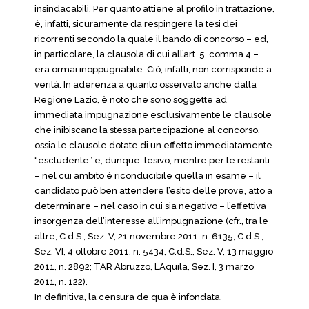
insindacabili. Per quanto attiene al profilo in trattazione,
è, infatti, sicuramente da respingere la tesi dei
ricorrenti secondo la quale il bando di concorso – ed,
in particolare, la clausola di cui all’art. 5, comma 4 –
era ormai inoppugnabile. Ciò, infatti, non corrisponde a
verità. In aderenza a quanto osservato anche dalla
Regione Lazio, è noto che sono soggette ad
immediata impugnazione esclusivamente le clausole
che inibiscano la stessa partecipazione al concorso,
ossia le clausole dotate di un effetto immediatamente
“escludente” e, dunque, lesivo, mentre per le restanti
– nel cui ambito è riconducibile quella in esame – il
candidato può ben attendere l’esito delle prove, atto a
determinare – nel caso in cui sia negativo – l’effettiva
insorgenza dell’interesse all’impugnazione (cfr., tra le
altre, C.d.S., Sez. V, 21 novembre 2011, n. 6135; C.d.S.,
Sez. VI, 4 ottobre 2011, n. 5434; C.d.S., Sez. V, 13 maggio
2011, n. 2892; TAR Abruzzo, L’Aquila, Sez. I, 3 marzo
2011, n. 122).
In definitiva, la censura de qua è infondata.