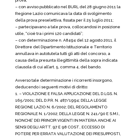
prova;
– con avviso pubblicato nel BURL del 28 giugno 2011 la
Regione Lazio comunicava la data di svolgimento
della prova preselettiva, fissata per il 25 luglio 2011;
– partecipavano a tale prova, collocandosi in posizione
utile, “cioè tra i primi 120 candidati”;
– con determinazione n. A8494 del 12 agosto 2011, il
Direttore del Dipartimento Istituzionale e Territorio
annullava in autotutela tutti gli atti del concorso, a
causa della presunta illegittimità della sopra indicata
clausola di cui all’art. 5, comma 4, del bando.
Avverso tale determinazione i ricorrenti insorgono,
deducendo i seguenti motivi di diritto:
1. – VIOLAZIONE E FALSA APPLICAZIONE DEL D.LGS. N.
165/2001; DEL D.P.R. N. 487/1994; DELLA LEGGE
REGIONE LAZIO N. 6/2002; DEL REGOLAMENTO
REGIONALE N. 1/2002; DELLA LEGGE N. 241/90 E S.M.I.,
NONCHE’ DEI PRINCIPI VIGENTI IN MATERIA ANCHE AI
SENSI DEGLI ARTT. 97 E 98 COST.. ECCESSO DI
POTERE PER ERRATA VALUTAZIONE DEI PRESUPPOSTI,