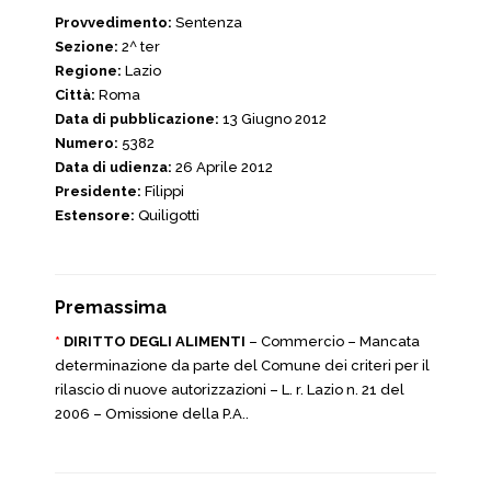
Provvedimento:
Sentenza
Sezione:
2^ ter
Regione:
Lazio
Città:
Roma
Data di pubblicazione:
13 Giugno 2012
Numero:
5382
Data di udienza:
26 Aprile 2012
Presidente:
Filippi
Estensore:
Quiligotti
Premassima
*
DIRITTO DEGLI ALIMENTI
– Commercio –
Mancata
determinazione da parte del Comune dei criteri per il
rilascio di nuove autorizzazioni – L. r. Lazio
n. 21 del
2006 – Omissione della P.A..