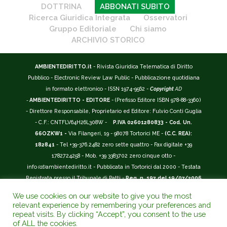
DOTTRINA
ABBONATI SUBITO
Ricerca Giuridica Integrata
Osservatori
Gruppo Editoriale
Chi siamo
ARCHIVIO STORICO
AMBIENTEDIRITTO.it
- Rivista Giuridica Telematica di Diritto
Pubblico - Electronic Review Law Public - Pubblicazione quotidiana
in formato elettronico - ISSN 1974-9562 -
Copyright
AD
-
AMBIENTEDIRITTO - EDITORE
- (Prefisso Editore ISBN 978-88-3360)
- Direttore Responsabile, Proprietario ed Editore: Fulvio Conti Guglia
- C.F.: CNTFLV64H26L308W -
P.IVA 02601280833 - Cod. Un.
66OZKW1 -
Via Filangeri, 19 - 98078 Tortorici ME -
(C.C. REA):
182841
- Tel +39-376.2482 zero sette quattro - Fax digitale +39
1782724258 - Mob. +39 3383702 zero cinque otto -
info
(at)
ambientediritto.it - Pubblicata in Tortorici dal 2000 - Testata
Registrata presso il Tribunale di Patti -
Reg. n. 197 del 19/07/2006
-
(BarCode 9 771974 956204)
-
R.O.C. n. 44135.
We use cookies on our website to give you the most
__________
relevant experience by remembering your preferences and
La Rivista Giuridica
AMBIENTEDIRITTO.IT
-
ISSN 1974-9562
è
repeat visits. By clicking “Accept”, you consent to the use
of ALL the cookies.
riconosciuta ed inserita nell'Area 12 - (
Classe A
) -
Riviste Scientifiche