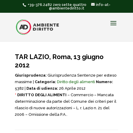
+39-376.2482 zero sette quattro
info-at-
@ambientediritto.it
TAR LAZIO, Roma, 13 giugno
2012
Giurisprudenza:
Giurisprudenza Sentenze per esteso
massime |
Categoria:
Diritto degli alimenti
Numero:
5382 |
Data di udienza:
26 Aprile 2012
*
DIRITTO DEGLI ALIMENTI
– Commercio –
Mancata
determinazione da parte del Comune dei criteri per il
rilascio di nuove autorizzazioni – L. r. Lazio
n. 21 del
2006 – Omissione della P.A..