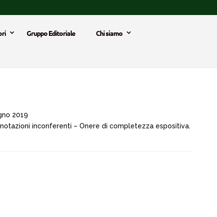
ri
Gruppo Editoriale
Chi siamo
gno 2019
annotazioni inconferenti – Onere di completezza espositiva.