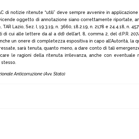
C di notizie ritenute “utili” deve sempre avvenire in applicazione
e vicende oggetto di annotazione siano correttamente riportate, 
o, TAR Lazio, Sez. I, 19.3.19, n. 3660, 18.2.19, n. 2178 e 24.4.18, n.
di cui alle lettere da a) a dd) dell’art. 8, comma 2, del d.P.R. 207
 anche un onere di completezza espositiva in capo all’Autorità, la q
ressate, sarà tenuta, quanto meno, a dare conto di tali emergenze i
are le ragioni della ritenuta irrilevanza, anche con eventuale r
o stesso.
azionale Anticorruzione (Avv. Stato)