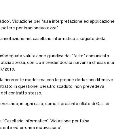
matico”. Violazione per falsa interpretazione ed applicazione
 potere per irragionevolezza.”
’annotazione nel casellario informatico a seguito della
n’adeguata valutazione giuridica del “fatto” comunicato
otizia stessa, con ciò intendendosi la rilevanza di essa e la
07/2010.
la ricorrente medesima con le proprie deduzioni difensive
tratto in questione, peraltro scaduto, non prevedeva
 del contratto stesso.
idenziando, in ogni caso, come il presunto rifiuto di Oasi di
e: “Casellario Informatico”. Violazione per falsa
carente ed erronea motivazione”.