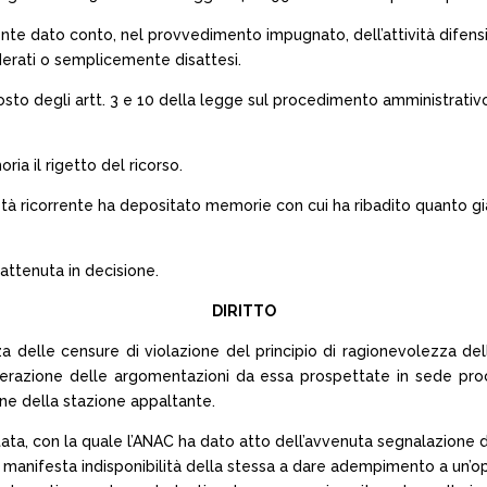
dato conto, nel provvedimento impugnato, dell’attività difensiva da
derati o semplicemente disattesi.
sto degli artt. 3 e 10 della legge sul procedimento amministrativo
oria il rigetto del ricorso.
ietà ricorrente ha depositato memorie con cui ha ribadito quanto gi
rattenuta in decisione.
DIRITTO
a delle censure di violazione del principio di ragionevolezza dell
derazione delle argomentazioni da essa prospettate in sede proc
ione della stazione appaltante.
ta, con la quale l’ANAC ha dato atto dell’avvenuta segnalazione d
r manifesta indisponibilità della stessa a dare adempimento a un’o