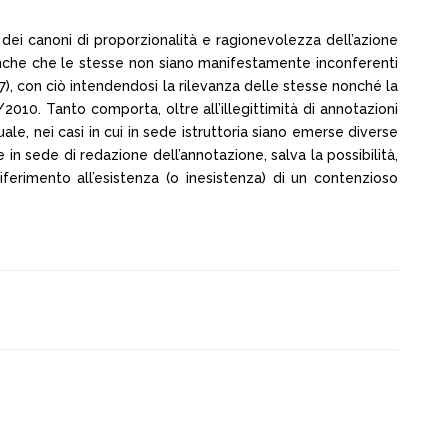
 dei canoni di proporzionalità e ragionevolezza dell’azione
anche che le stesse non siano manifestamente inconferenti
 4577), con ciò intendendosi la rilevanza delle stesse nonché la
/2010. Tanto comporta, oltre all’illegittimità di annotazioni
uale, nei casi in cui in sede istruttoria siano emerse diverse
n sede di redazione dell’annotazione, salva la possibilità,
iferimento all’esistenza (o inesistenza) di un contenzioso