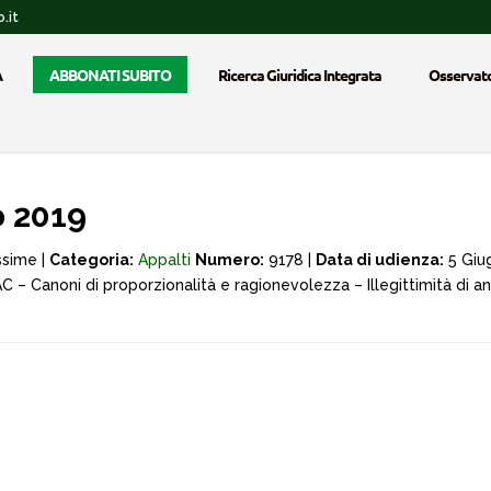
.it
A
ABBONATI SUBITO
Ricerca Giuridica Integrata
Osservato
o 2019
ssime |
Categoria:
Appalti
Numero:
9178 |
Data di udienza:
5 Giu
C – Canoni di proporzionalità e ragionevolezza – Illegittimità di 