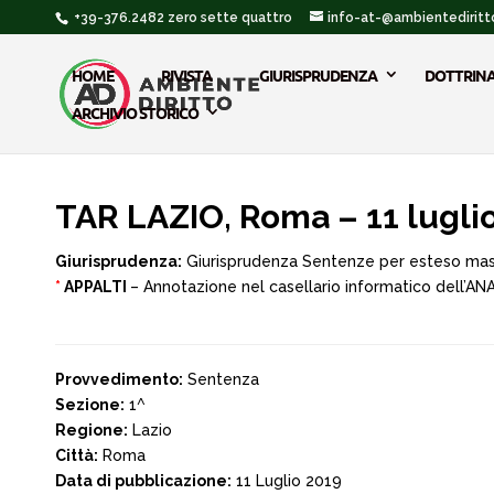
+39-376.2482 zero sette quattro
info-at-@ambientediritto
HOME
RIVISTA
GIURISPRUDENZA
DOTTRIN
ARCHIVIO STORICO
TAR LAZIO, Roma – 11 lugli
Giurisprudenza:
Giurisprudenza Sentenze per esteso ma
*
APPALTI
– Annotazione nel casellario informatico dell’ANA
Provvedimento:
Sentenza
Sezione:
1^
Regione:
Lazio
Città:
Roma
Data di pubblicazione:
11 Luglio 2019