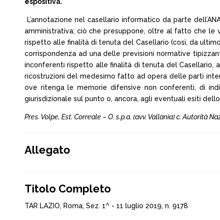
espositiva.
L’annotazione nel casellario informatico da parte dell’ANA
amministrativa; ciò che presuppone, oltre al fatto che l
rispetto alle finalità di tenuta del Casellario (così, da ultim
corrispondenza ad una delle previsioni normative tipizzanti 
inconferenti rispetto alle finalità di tenuta del Casellario,
ricostruzioni del medesimo fatto ad opera delle parti inte
ove ritenga le memorie difensive non conferenti, di indic
giurisdizionale sul punto o, ancora, agli eventuali esiti dell
Pres. Volpe, Est. Correale – O. s.p.a. (avv. Vallania) c. Autorità N
Allegato
Titolo Completo
TAR LAZIO, Roma, Sez. 1^ - 11 luglio 2019, n. 9178