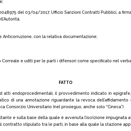
e;
 0048975 del 03/04/2017, Ufficio Sanzioni Contratti Pubblici, a firm
l’Autorità.
nale Anticorruzione, con la relativa documentazione;
 Correale e uditi per le parti i difensori come specificato nel verba
FATTO
d atti endoprocedimentali, il provvedimento indicato in epigrafe, 
rmatico di una annotazione riguardante la revoca dell’affidamento
eca Consorzio Universitario (nel prosieguo, anche solo “Cineca”).
altante e sulla base della quale è avvenuta l’iscrizione impugnata a
contratto stipulato tra le parti, in base alla quale la stazione ap