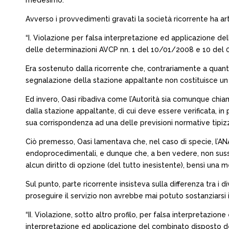
medesimo.
Avverso i provvedimenti gravati la società ricorrente ha art
“I. Violazione per falsa interpretazione ed applicazione del
delle determinazioni AVCP nn. 1 del 10/01/2008 e 10 del 06
Era sostenuto dalla ricorrente che, contrariamente a quanto
segnalazione della stazione appaltante non costituisce u
Ed invero, Oasi ribadiva come l’Autorità sia comunque chi
dalla stazione appaltante, di cui deve essere verificata, in 
sua corrispondenza ad una delle previsioni normative tipizzan
Ciò premesso, Oasi lamentava che, nel caso di specie, l’A
endoprocedimentali, e dunque che, a ben vedere, non suss
alcun diritto di opzione (del tutto inesistente), bensì una
Sul punto, parte ricorrente insisteva sulla differenza tra i di
proseguire il servizio non avrebbe mai potuto sostanziars
“II. Violazione, sotto altro profilo, per falsa interpretazio
interpretazione ed applicazione del combinato disposto de