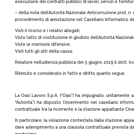
esecuzione dei contratti pubblici di lavori, servizi e fornitur
– della nota dell’Autorità Nazionale Anticorruzione prot. n.
procedimento di annotazione nel Casellario Informatico del
Visti il ricorso e i relativi allegati;
Visto l’atto di costituzione in giudizio dell’Autorità Nazio
Viste le memorie difensive;
Visti tutti gli atti della causa;
Relatore nell’udienza pubblica del 5 giugno 2019 il dott. Ivo
Ritenuto e considerato in fatto e diritto quanto segue.
La Oasi Lavoro S.p.A. (“Oasi”) ha impugnato, unitamente a
“Autorità”) ha disposto l’inserimento nel casellario info
contrattuale tra la ricorrente e la stazione appaltante Cin
In particolare, la violazione contestata dalla stazione app
dare adempimento a una clausola contrattuale prevista dal 