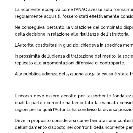
La ricorrente eccepiva come l’ANAC avesse solo formalmente 
regolarmente acquisiti, fossero stati effettivamente consi
Ne conseguiva, pertanto, la violazione del combinato dispo
della decisione in relazione alle risultanze dell’istruttoria.
L’Autorità, costituitasi in giudizio, chiedeva in specifica mem
In prossimità dell’udienza di trattazione del merito, la soc
replicato alle argomentazioni difensive di controparte.
Alla pubblica udienza del 5 giugno 2019, la causa è stata t
Il ricorso deve essere accolto per l’assorbente fondatezz
quali la parte ricorrente ha lamentato la mancata consi
ragioni per le quali l’Autorità ha condiviso la diversa posiz
Deve in proposito considerarsi come l’annotazione contesta
dell’affidamento disposto nei confronti della ricorrente pe