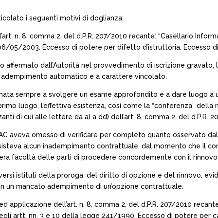
icolato i seguenti motivi di doglianza:
l’art. n. 8, comma 2, del d.P.R. 207/2010 recante: “Casellario Infor
/05/2003. Eccesso di potere per difetto d’istruttoria. Eccesso di
 affermato dall’Autorità nel provvedimento di iscrizione gravato, l
n adempimento automatico e a carattere vincolato.
amata sempre a svolgere un esame approfondito e a dare luogo a u
primo luogo, l’effettiva esistenza, così come la “conferenza” della n
ti di cui alle lettere da a) a dd) dell’art. 8, comma 2, del d.P.R. 2
NAC aveva omesso di verificare per completo quanto osservato dal
isteva alcun inadempimento contrattuale, dal momento che il con
 mera facoltà delle parti di procedere concordemente con il rinnovo
versi istituti della proroga, del diritto di opzione e del rinnovo, ev
i in un mancato adempimento di un’opzione contrattuale.
ne ed applicazione dell’art. n. 8, comma 2, del d.P.R. 207/2010 recant
gli artt. nn. 3 e 10 della legge 241/1990. Eccesso di potere per 