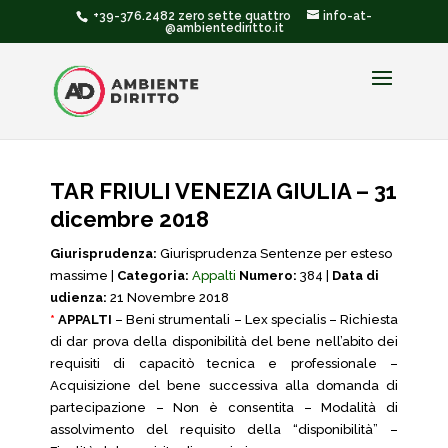
+39-376.2482 zero sette quattro
info-at-
@ambientediritto.it
TAR FRIULI VENEZIA GIULIA – 31
dicembre 2018
Giurisprudenza:
Giurisprudenza Sentenze per esteso
massime |
Categoria:
Appalti
Numero:
384 |
Data di
udienza:
21 Novembre 2018
*
APPALTI
– Beni strumentali – Lex specialis – Richiesta
di dar prova della disponibilità del bene nell’abito dei
requisiti di capacitò tecnica e professionale –
Acquisizione del bene successiva alla domanda di
partecipazione – Non è consentita – Modalità di
assolvimento del requisito della “disponibilità” –