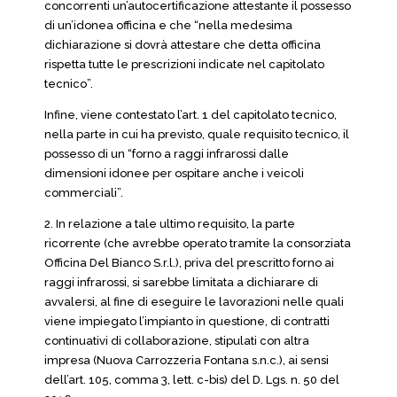
concorrenti un’autocertificazione attestante il possesso
di un’idonea officina e che “nella medesima
dichiarazione si dovrà attestare che detta officina
rispetta tutte le prescrizioni indicate nel capitolato
tecnico”.
Infine, viene contestato l’art. 1 del capitolato tecnico,
nella parte in cui ha previsto, quale requisito tecnico, il
possesso di un “forno a raggi infrarossi dalle
dimensioni idonee per ospitare anche i veicoli
commerciali”.
2. In relazione a tale ultimo requisito, la parte
ricorrente (che avrebbe operato tramite la consorziata
Officina Del Bianco S.r.l.), priva del prescritto forno ai
raggi infrarossi, si sarebbe limitata a dichiarare di
avvalersi, al fine di eseguire le lavorazioni nelle quali
viene impiegato l’impianto in questione, di contratti
continuativi di collaborazione, stipulati con altra
impresa (Nuova Carrozzeria Fontana s.n.c.), ai sensi
dell’art. 105, comma 3, lett. c-bis) del D. Lgs. n. 50 del