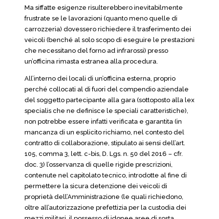
Ma siffatte esigenze risulterebbero inevitabilmente
frustrate se le lavorazioni (quanto meno quelle di
carrozzeria) dovessero richiedere il trasferimento dei
veicoli (benché al solo scopo di eseguire le prestazioni
che necessitano del forno ad infrarossi) presso
un’officina rimasta estranea alla procedura.
All’interno dei locali di un’officina esterna, proprio
perché collocati al di fuori del compendio aziendale
del soggetto partecipante alla gara (sottoposto alla lex
specialis che ne definisce le speciali caratteristiche),
non potrebbe essere infatti verificata e garantita (in
mancanza di un esplicito richiamo, nel contesto del
contratto di collaborazione, stipulato ai sensi dell’art.
105, comma 3, lett. c-bis, D. Lgs. n. 50 del 2016 – cfr.
doc. 3) l’osservanza di quelle rigide prescrizioni,
contenute nel capitolato tecnico, introdotte al fine di
permettere la sicura detenzione dei veicoli di
proprietà dell’Amministrazione (le quali richiedono,
oltre all’autorizzazione prefettizia per la custodia dei
mezzi militari, il possesso di idonee aree di sosta