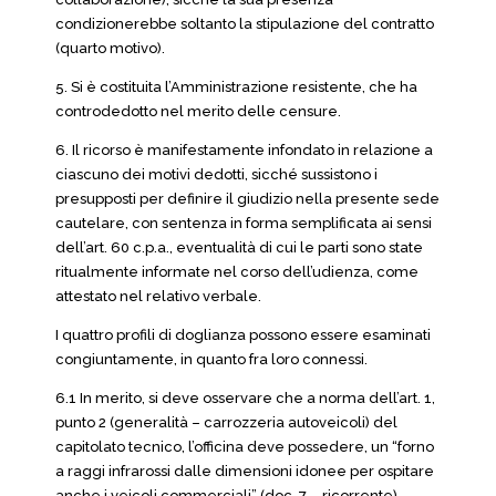
condizionerebbe soltanto la stipulazione del contratto
(quarto motivo).
5. Si è costituita l’Amministrazione resistente, che ha
controdedotto nel merito delle censure.
6. Il ricorso è manifestamente infondato in relazione a
ciascuno dei motivi dedotti, sicché sussistono i
presupposti per definire il giudizio nella presente sede
cautelare, con sentenza in forma semplificata ai sensi
dell’art. 60 c.p.a., eventualità di cui le parti sono state
ritualmente informate nel corso dell’udienza, come
attestato nel relativo verbale.
I quattro profili di doglianza possono essere esaminati
congiuntamente, in quanto fra loro connessi.
6.1 In merito, si deve osservare che a norma dell’art. 1,
punto 2 (generalità – carrozzeria autoveicoli) del
capitolato tecnico, l’officina deve possedere, un “forno
a raggi infrarossi dalle dimensioni idonee per ospitare
anche i veicoli commerciali” (doc. 7 – ricorrente).