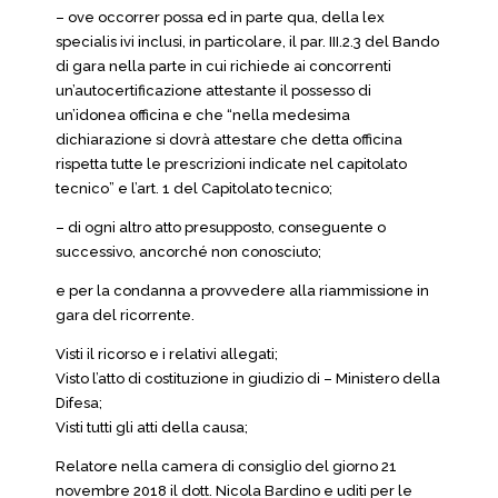
– ove occorrer possa ed in parte qua, della lex
specialis ivi inclusi, in particolare, il par. III.2.3 del Bando
di gara nella parte in cui richiede ai concorrenti
un’autocertificazione attestante il possesso di
un’idonea officina e che “nella medesima
dichiarazione si dovrà attestare che detta officina
rispetta tutte le prescrizioni indicate nel capitolato
tecnico” e l’art. 1 del Capitolato tecnico;
– di ogni altro atto presupposto, conseguente o
successivo, ancorché non conosciuto;
e per la condanna a provvedere alla riammissione in
gara del ricorrente.
Visti il ricorso e i relativi allegati;
Visto l’atto di costituzione in giudizio di – Ministero della
Difesa;
Visti tutti gli atti della causa;
Relatore nella camera di consiglio del giorno 21
novembre 2018 il dott. Nicola Bardino e uditi per le