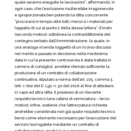
quale saranno eseguite le lavorazioni”, affermando, in
ogni caso, che l’esclusione risulterebbe irragionevole
e sproporzionata ben potendo la ditta concorrente
“procurarsi in tempo utile tutti i mezzi e i materiali per
l’appalto di cui al punto 2 della stessa lettera” d’invito
(secondo motivo); sottolinea la contraddittorietà del
contegno serbato dall’Amministrazione, la quale, in
una analoga vicenda (oggetto di un ricorso discusso
nel merito e passato in decisione nella medesima
data in cui la presente controversia è stata trattata in
camera di consiglio), avrebbe ritenuto sufficiente la
produzione di un contratto di collaborazione
continuativa, stipulato a norma dell’art. 105, comma 3,
lett. c-bis) del D. Lgs. n. 50 del 2016 al fine di attestare,
in capo ad altra ditta, il possesso di un rilevante
requisito tecnico (una cabina di verniciatura – terzo
motivo); infine, sostiene che l’attrezzatura richiesta
andrebbe considerata non già quale requisito tecnico,
bensì come elemento necessario per l’esecuzione del
servizio (surrogabile mediante un contratto di
collaborazione), sicché la sua presenza