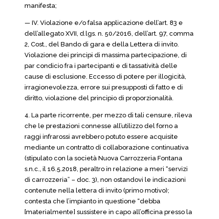
manifesta;
— IV. Violazione e/o falsa applicazione dell’art. 83 e
dell’allegato XVII, d.lgs. n. 50/2016, dell’art. 97, comma
2, Cost., del Bando di gara e della Lettera di invito.
Violazione dei principi di massima partecipazione, di
par condicio fra i partecipanti e di tassatività delle
cause di esclusione. Eccesso di potere per illogicità,
irragionevolezza, errore sui presupposti di fatto e di
diritto, violazione del principio di proporzionalità.
4. La parte ricorrente, per mezzo di tali censure, rileva
che le prestazioni connesse all’utilizzo del forno a
raggi infrarossi avrebbero potuto essere acquisite
mediante un contratto di collaborazione continuativa
(stipulato con la società Nuova Carrozzeria Fontana
s.n.c., il 16.5.2018, peraltro in relazione a meri “servizi
di carrozzeria” – doc. 3), non ostandovi le indicazioni
contenute nella lettera di invito (primo motivo);
contesta che l’impianto in questione “debba
[materialmente] sussistere in capo all’officina presso la