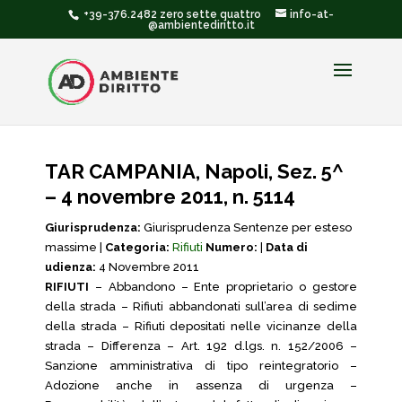
+39-376.2482 zero sette quattro
info-at-
@ambientediritto.it
TAR CAMPANIA, Napoli, Sez. 5^
– 4 novembre 2011, n. 5114
Giurisprudenza:
Giurisprudenza Sentenze per esteso
massime |
Categoria:
Rifiuti
Numero:
|
Data di
udienza:
4 Novembre 2011
RIFIUTI
– Abbandono – Ente proprietario o gestore
della strada – Rifiuti abbandonati sull’area di sedime
della strada – Rifiuti depositati nelle vicinanze della
strada – Differenza – Art. 192 d.lgs. n. 152/2006 –
Sanzione amministrativa di tipo reintegratorio –
Adozione anche in assenza di urgenza –