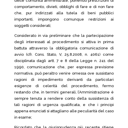
delle comunità amministrate, ponendo prescrizioni di
comportamento, divieti, obblighi di fare e di non fare
che, pur indirizzati alla tutela di beni pubblici
importanti, impongono comunque restrizioni ai
soggetti considerati;
Considerato in via preliminare che la partecipazione
degli interessati al procedimento si attiva in prima
battuta attraverso la obbligatoria comunicazione di
avvio (cfr. Cons. Stato, V, 25.8.2008, n. 4061) come
disciplinata dagli artt. 7 e 8 della Legge n. 241 del
1990, comunicazione che, per espressa previsione
normativa, può peraltro venire omessa ove sussistano
ragioni di impedimento derivanti da particolari
esigenze di celerità del procedimento, fermo
restando che, in termini generali, l’Amministrazione è
sempre tenuta a rendere conto della sussistenza di
tali ragioni di urgenza qualificata, e che i principi
appena enunciati si attagliano alle peculiarità del caso
in esame;
Ricordato che la giurisprudenza più recente ritiene