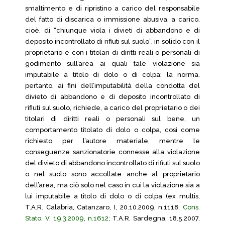
smaltimento e di ripristino a carico del responsabile
del fatto di discarica o immissione abusiva, a carico,
cioè, di “chiunque viola i divieti di abbandono e di
deposito incontrollato di rifiuti sul suolo”, in solido con il
proprietario e con i titolari di diritti reali o personali di
godimento sull’area ai quali tale violazione sia
imputabile a titolo di dolo o di colpa; la norma,
pertanto, ai fini dell’imputabilità della condotta del
divieto di abbandono e di deposito incontrollato di
rifiuti sul suolo, richiede, a carico del proprietario o dei
titolari di diritti reali o personali sul bene, un
comportamento titolato di dolo o colpa, così come
richiesto per l’autore materiale, mentre le
conseguenze sanzionatorie connesse alla violazione
del divieto di abbandono incontrollato di rifiuti sul suolo
o nel suolo sono accollate anche al proprietario
dell’area, ma ciò solo nel caso in cui la violazione sia a
lui imputabile a titolo di dolo o di colpa (ex multis,
T.A.R. Calabria, Catanzaro, I, 20.10.2009, n.1118;
Cons.
Stato, V, 19.3.2009, n.1612
; T.A.R. Sardegna, 18.5.2007,