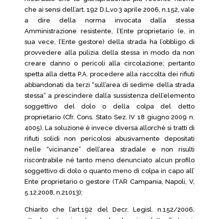
che ai sensi dell’art. 192 D.L.vo 3 aprile 2006, n.152, vale
a dire della norma invocata dalla stessa
Amministrazione resistente, l’Ente proprietario (e, in
sua vece, l’Ente gestore) della strada ha l’obbligo di
provvedere alla pulizia della stessa in modo da non
creare danno o pericoli alla circolazione; pertanto
spetta alla detta P.A. procedere alla raccolta dei rifiuti
abbandonati da terzi “sull’area di sedime della strada
stessa” a prescindere dalla sussistenza dell’elemento
soggettivo del dolo o della colpa del detto
proprietario (Cfr. Cons. Stato Sez. IV 18 giugno 2009 n.
4005). La soluzione è invece diversa allorchè si tratti di
rifiuti solidi non pericolosi abusivamente depositati
nelle “vicinanze” dell’area stradale e non risulti
riscontrabile né tanto meno denunciato alcun profilo
soggettivo di dolo o quanto meno di colpa in capo all’
Ente proprietario o gestore (TAR Campania, Napoli, V,
5.12.2008, n.21013);
Chiarito che l’art.192 del Decr. Legisl. n.152/2006,