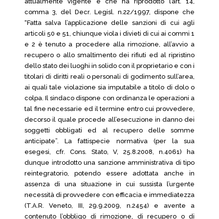
attualmente vigente e che ha riprodotto l’art. 14,
comma 3, del Decr. Legisl. n.22/1997, dispone che
“Fatta salva l’applicazione delle sanzioni di cui agli
articoli 50 e 51, chiunque viola i divieti di cui ai commi 1
e 2 è tenuto a procedere alla rimozione, all’avvio a
recupero o allo smaltimento dei rifiuti ed al ripristino
dello stato dei luoghi in solido con il proprietario e con i
titolari di diritti reali o personali di godimento sull’area,
ai quali tale violazione sia imputabile a titolo di dolo o
colpa. Il sindaco dispone con ordinanza le operazioni a
tal fine necessarie ed il termine entro cui provvedere,
decorso il quale procede all’esecuzione in danno dei
soggetti obbligati ed al recupero delle somme
anticipate”. La fattispecie normativa (per la sua
esegesi, cfr. Cons. Stato, V, 25.8.2008, n.4061) ha
dunque introdotto una sanzione amministrativa di tipo
reintegratorio, potendo essere adottata anche in
assenza di una situazione in cui sussista l’urgente
necessità di provvedere con efficacia e immediatezza
(T.A.R. Veneto, III, 29.9.2009, n.2454) e avente a
contenuto l’obbligo di rimozione, di recupero o di