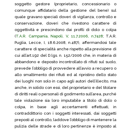
soggetto gestore (proprietario, concessionario o
comunque affidatario della gestione del bene) sul
quale gravano speciali doveri di vigilanza, controllo e
conservazione, doveri che rivestono carattere di
oggettività e prescindono dai profili di dolo o colpa
(
T.A.R. Campania, Napoli, V, 11.7.2006, n.7428
; T.A.R.
Puglia, Lecce, I, 18.6.2008, n.487), affermandosi tale
carattere di specialità anche rispetto alla previsione di
cui all’art.192 del D.lgs. n. 152/2006 che, in materia di
abbandono e deposito incontrollato di rifiuti sul suolo,
prevede l’obbligo di provvedere all’avvio a recupero o
allo smaltimento dei rifiuti ed al ripristino dello stato
dei luoghi non solo in capo agli autori dell’illecito, ma
anche, in solido con essi, del proprietario e del titolare
di diritti reali o personali di godimento sull’area, purché
tale violazione sia loro imputabile a titolo di dolo o
colpa, in base agli accertamenti effettuati, in
contraddittorio con i soggetti interessati, dai soggetti
preposti al controllo, laddove l’obbligo di mantenere la
pulizia delle strade e di loro pertinenze è imposto al