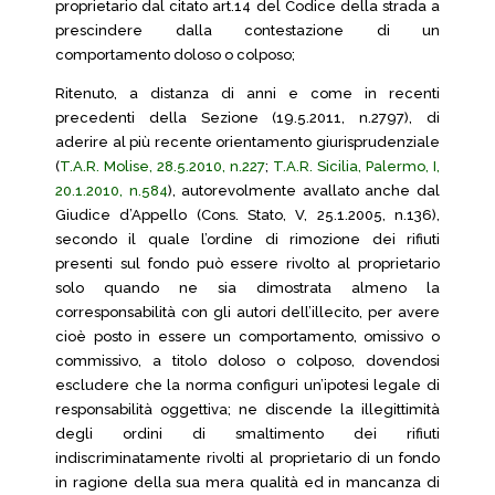
proprietario dal citato art.14 del Codice della strada a
prescindere dalla contestazione di un
comportamento doloso o colposo;
Ritenuto, a distanza di anni e come in recenti
precedenti della Sezione (19.5.2011, n.2797), di
aderire al più recente orientamento giurisprudenziale
(
T.A.R. Molise, 28.5.2010, n.227
;
T.A.R. Sicilia, Palermo, I,
20.1.2010, n.584
), autorevolmente avallato anche dal
Giudice d’Appello (Cons. Stato, V, 25.1.2005, n.136),
secondo il quale l’ordine di rimozione dei rifiuti
presenti sul fondo può essere rivolto al proprietario
solo quando ne sia dimostrata almeno la
corresponsabilità con gli autori dell’illecito, per avere
cioè posto in essere un comportamento, omissivo o
commissivo, a titolo doloso o colposo, dovendosi
escludere che la norma configuri un’ipotesi legale di
responsabilità oggettiva; ne discende la illegittimità
degli ordini di smaltimento dei rifiuti
indiscriminatamente rivolti al proprietario di un fondo
in ragione della sua mera qualità ed in mancanza di