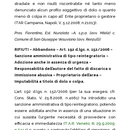
stradale e non risulti riscontrabile né tanto meno
denunciato alcun profilo soggettivo di dolo o quanto
meno di colpa in capo all’ Ente proprietario o gestore
(TAR Campania, Napoli, V, 5.12.2008, n.21013).
Pres. Fiorentino, Est. Nunziata –A. s.p.a. (avv. Miele) c.
Comune di San Giuseppe Vesuviano (avv. Renzulli)
RIFIUTI – Abbandono – Art. 192 d.lgs. n. 152/2006 –
Sanzione amministrativa di tipo reintegratorio –
Adozione anche in assenza di urgenza –
Responsabilità dell’autore del fatto di discarica o
immissione abusiva – Proprietario dell’area –
Imputabilità a titolo di dolo o colpa.
L’art. 192 d.lgs. n. 152/2006 (per la sua esegesi, cfr.
Cons. Stato, V, 25.8.2008, n.4061) ha introdotto una
sanzione amministrativa di tipo reintegratorio, potendo
essere adottata anche in assenza di una situazione in
cui sussista l’urgente necessità di provvedere con
efficacia e immediatezza (
T.A.R. Veneto, III, 29.9.2009,
n.2454
) e avente a contenuto l’obbligo di rimozione, di