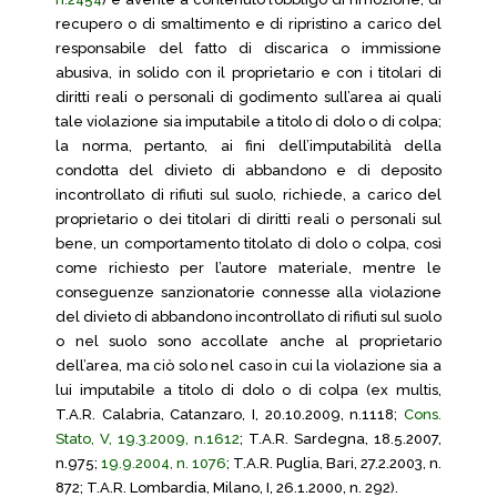
recupero o di smaltimento e di ripristino a carico del
responsabile del fatto di discarica o immissione
abusiva, in solido con il proprietario e con i titolari di
diritti reali o personali di godimento sull’area ai quali
tale violazione sia imputabile a titolo di dolo o di colpa;
la norma, pertanto, ai fini dell’imputabilità della
condotta del divieto di abbandono e di deposito
incontrollato di rifiuti sul suolo, richiede, a carico del
proprietario o dei titolari di diritti reali o personali sul
bene, un comportamento titolato di dolo o colpa, così
come richiesto per l’autore materiale, mentre le
conseguenze sanzionatorie connesse alla violazione
del divieto di abbandono incontrollato di rifiuti sul suolo
o nel suolo sono accollate anche al proprietario
dell’area, ma ciò solo nel caso in cui la violazione sia a
lui imputabile a titolo di dolo o di colpa (ex multis,
T.A.R. Calabria, Catanzaro, I, 20.10.2009, n.1118;
Cons.
Stato, V, 19.3.2009, n.1612
; T.A.R. Sardegna, 18.5.2007,
n.975;
19.9.2004, n. 1076
; T.A.R. Puglia, Bari, 27.2.2003, n.
872; T.A.R. Lombardia, Milano, I, 26.1.2000, n. 292).