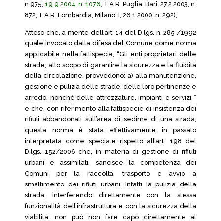
n.975;
19.9.2004, n. 1076
; T.A.R. Puglia, Bari, 27.2.2003, n.
872; T.A.R. Lombardia, Milano, I, 26.1.2000, n. 292);
Atteso che, a mente dell’art. 14 del D.lgs. n. 285 /1992
quale invocato dalla difesa del Comune come norma
applicabile nella fattispecie, “Gli enti proprietari delle
strade, allo scopo di garantire la sicurezza e la fluidità
della circolazione, provvedono: a) alla manutenzione,
gestione e pulizia delle strade, delle loro pertinenze e
arredo, nonché delle attrezzature, impianti e servizi ”
e che, con riferimento alla fattispecie di insistenza dei
rifiuti abbandonati sull’area di sedime di una strada,
questa norma è stata effettivamente in passato
interpretata come speciale rispetto all’art. 198 del
D.lgs. 152/2006 che, in materia di gestione di rifiuti
urbani e assimilati, sancisce la competenza dei
Comuni per la raccolta, trasporto e avvio a
smaltimento dei rifiuti urbani. Infatti la pulizia della
strada, interferendo direttamente con la stessa
funzionalità dell’infrastruttura e con la sicurezza della
viabilità, non può non fare capo direttamente al