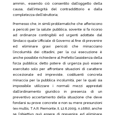
ammin., essendo ciò consentito dall’oggetto della
causa, dall’integrità del contraddittorio e dalla
completezza dell’istruttoria;
Premesso che, in simili problematiche che afferiscono
a pericoli per la salute pubblica, sovente si fa ricorso
ad ordinanze contingibili ed urgenti adottate dal
Sindaco quale Ufficiale di Governo al fine di prevenire
ed eliminare gravi pericoli che minacciano
l’incolumità dei cittadini, per la cui esecuzione è
anche possibile richiedere al Prefetto l’assistenza della
forza pubblica; detto potere di urgenza può essere
esercitato solo per affrontare situazioni di carattere
eccezionale ed impreviste, costituenti concreta
minaccia per la pubblica incolumità, per le quali sia
impossibile utilizzare i normali mezzi apprestati
dall’ordinamento giuridico in presenza di un
preventivo accertamento della situazione che deve
fondarsi su prove concrete e non su mere presunzioni
(ex multis, T.A.R. Piemonte, II, 12.6.2009, n.1680), anche
se l’obiettivo può essere di prevenire ed eliminare