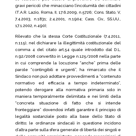
gravi pericoli che minacciano l’incolumità dei cittadini
(T.A.R. Lazio, Roma, II, 17.6.2009, n.5726; Cons. Stato, V,
7.4.2003, n.1831; 2.4.2001, n.1904; Cass. Civ., SS.UU.,
17.1.2002, n.490);
Rilevato che la stessa Corte Costituzionale (7.4.2011,
n.115), nel dichiarare la illegittimità costituzionale del
comma 4 del citato art.54 quale introdotto dal D.L.
n.92/2008 convertito in Legge n.125/2008 nella parte
in cui comprende la locuzione “anche” prima delle
parole “contingibili e urgenti”, ha rimarcato che il
Sindaco non può adottare provvedimenti a “contenuto
normativo ed efficacia a tempo indeterminato”,
potendo derogare alla normativa primaria solo in
maniera temporalmente delimitata e nei limiti della
“concreta situazione di fatto che si intende
fronteggiare” dovendosi infatti garantire il principio di
legalità sostanziale posto alla base dello Stato di
diritto; le ordinanze sindacali in questione incidono
d’altra parte sulla sfera generale di libertà dei singoli e