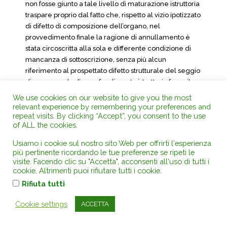
non fosse giunto a tale livello di maturazione istruttoria
traspare proprio dal fatto che, rispetto al vizio ipotizzato
di difetto di composizione dell’organo, nel
provvedimento finale la ragione di annullamento è
stata circoscritta alla sola e differente condizione di
mancanza di sottoscrizione, senza più alcun
riferimento al prospettato difetto strutturale del seggio
di gara; ma che l’approfondimento istruttorio fosse il
comportamento corretto da osservare discende
We use cookies on our website to give you the most
anche sia dal principio generale di salvezza e
relevant experience by remembering your preferences and
repeat visits. By clicking “Accept”, you consent to the use
conservazione degli atti procedimentali, sia dalla
of ALL the cookies.
circostanza per cui nei confronti di ASMEL non è
configurabile alcuna fattispecie decadenziale tale da
Usiamo i cookie sul nostro sito Web per offrirti l'esperienza
impedire tale decisivo approfondimento istruttorio,
più pertinente ricordando le tue preferenze se ripeti le
che verosimilmente non si esclude avrebbe potuto
visite. Facendo clic su "Accetta", acconsenti all'uso di tutti i
cookie. Altrimenti puoi rifiutare tutti i cookie.
dirimere ogni dubbio, anche alla luce delle
.
allegazioni documentali di parte ricorrente depositate
Rifiuta tutti
in data 3 dicembre 2018.
Cookie settings
ACCETTA
Per quanto concerne il punto C), deve ritenersi essere
stata corretta l’applicazione da parte del seggio di