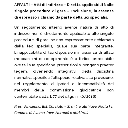
APPALTI – Atti di indirizzo – Diretta applicabilità alle
singole procedure di gara – Esclusione, in assenza
di espresso richiamo da parte della lex specialis.
Un regolamento interno avente natura di atto di
indirizzo, non è direttamente applicabile alle singole
procedure di gara, se non espressamente richiamato
dalla lex specialis, quale sua parte integrante.
L’inapplicabilità di tali disposizioni in assenza di siffatti
meccanismi di recepimento è a fortiori predicabile
ove tali sue specifiche prescrizioni si pongano praeter
legem, divenendo integrativi della disciplina
normativa specifica (fattispecie relativa alla previsione,
nel regolamento, di ipotesi di incompatibilità dei
membri della commissione giudicatrice non
contemplate dall’art. 77 del d.lgs. n. 50/2016)
Pres. Veneziano, Est. Corciulo – S. s.r.l. e altri (avv. Feola ) c.
Comune di Aversa (avv. Nerone) e altri (n.c.)