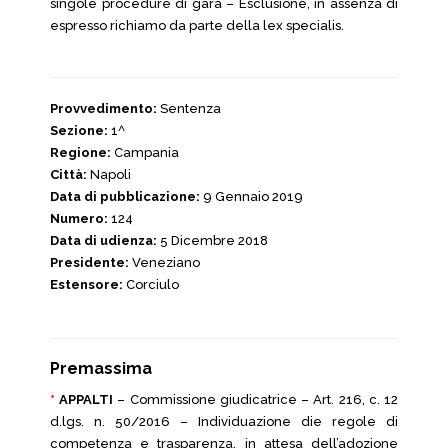
singole procedure di gara – Esclusione, in assenza di
espresso richiamo da parte della lex specialis.
Provvedimento:
Sentenza
Sezione:
1^
Regione:
Campania
Città:
Napoli
Data di pubblicazione:
9 Gennaio 2019
Numero:
124
Data di udienza:
5 Dicembre 2018
Presidente:
Veneziano
Estensore:
Corciulo
Premassima
*
APPALTI
– Commissione giudicatrice – Art. 216, c. 12
d.lgs. n. 50/2016 – Individuazione die regole di
competenza e trasparenza, in attesa dell’adozione