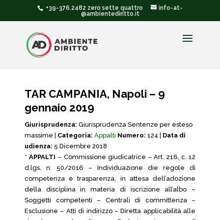
+39-376.2482 zero sette quattro
info-at-
@ambientediritto.it
TAR CAMPANIA, Napoli – 9
gennaio 2019
Giurisprudenza:
Giurisprudenza Sentenze per esteso
massime |
Categoria:
Appalti
Numero:
124 |
Data di
udienza:
5 Dicembre 2018
*
APPALTI
– Commissione giudicatrice – Art. 216, c. 12
d.lgs. n. 50/2016 – Individuazione die regole di
competenza e trasparenza, in attesa dell’adozione
della disciplina in materia di iscrizione all’albo –
Soggetti competenti – Centrali di committenza –
Esclusione – Atti di indirizzo – Diretta applicabilità alle